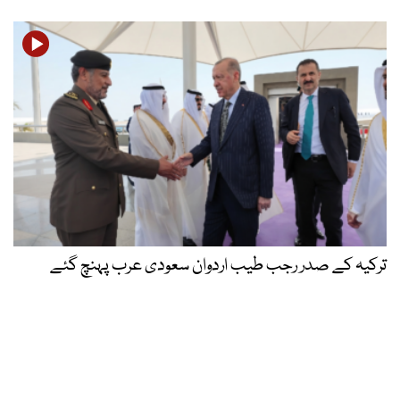
ترکیہ کے صدر رجب طیب اردوان سعودی عرب پہنچ گئے