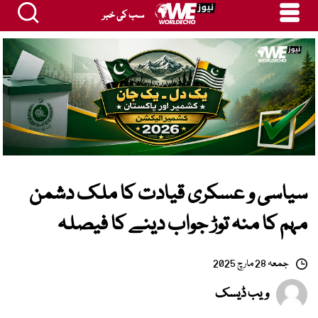
سب کی خبر
سیاسی و عسکری قیادت کا ملک دشمن
مہم کا منہ توڑ جواب دینے کا فیصلہ
جمعہ 28 مارچ 2025
ویب ڈیسک