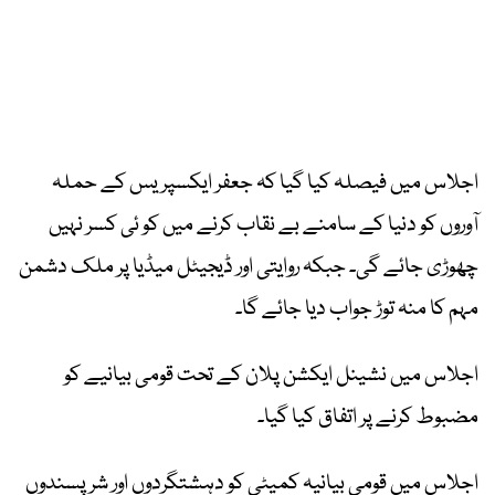
اجلاس میں فیصلہ کیا گیا کہ جعفر ایکسپریس کے حملہ
آوروں کو دنیا کے سامنے بے نقاب کرنے میں کو ئی کسر نہیں
چھوڑی جائے گی۔ جبکہ روایتی اور ڈیجیٹل میڈیا پر ملک دشمن
مہم کا منہ توڑ جواب دیا جائے گا۔
اجلاس میں نشینل ایکشن پلان کے تحت قومی بیانیے کو
مضبوط کرنے پر اتفاق کیا گیا۔
اجلاس میں قومی بیانیہ کمیٹی کو دہشتگردوں اور شر پسندوں