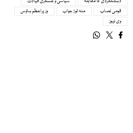
دہشتگردی کا مقابلہ
سیاسی و عسکری قیادت
قومی نصاب
منہ توڑ جواب
وزیراعظم ہاؤس
وی نیوز