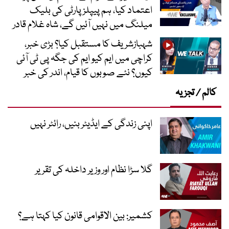
اعتماد کیا، ہم پیپلز پارٹی کی بلیک
میلنگ میں نہیں آئیں گے، شاہ غلام قادر
شہبازشریف کا مستقبل کیا؟ بڑی خبر،
کراچی میں ایم کیو ایم کی جگہ پی ٹی آئی
کیوں؟ نئے صوبوں کا قیام، اندر کی خبر
کالم / تجزیہ
اپنی زندگی کے ایڈیٹر بنیں، رائٹر نہیں
گلا سڑا نظام اور وزیر داخلہ کی تقریر
کشمیر: بین الاقوامی قانون کیا کہتا ہے؟