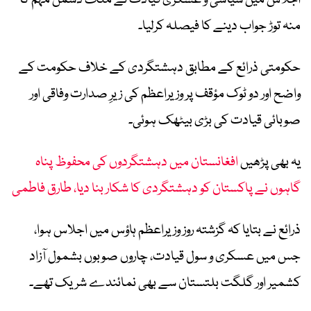
اجلاس میں سیاسی و عسکری قیادت نے ملک دشمن مہم کا
منہ توڑ جواب دینے کا فیصلہ کرلیا۔
حکومتی ذرائع کے مطابق دہشتگردی کے خلاف حکومت کے
واضح اور دو ٹوک مؤقف پر وزیراعظم کی زیرِ صدارت وفاقی اور
صوبائی قیادت کی بڑی بیٹھک ہوئی۔
یہ بھی پڑھیں
افغانستان میں دہشتگردوں کی محفوظ پناہ
گاہوں نے پاکستان کو دہشتگردی کا شکار بنا دیا، طارق فاطمی
ذرائع نے بتایا کہ گزشتہ روز وزیراعظم ہاؤس میں اجلاس ہوا،
جس میں عسکری و سول قیادت، چاروں صوبوں بشمول آزاد
کشمیر اور گلگت بلتستان سے بھی نمائندے شریک تھے۔