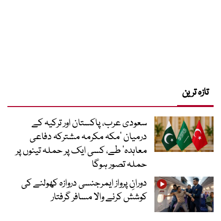
تازہ ترین
سعودی عرب، پاکستان اور ترکیہ کے
درمیان ’مکہ مکرمہ مشترکہ دفاعی
معاہدہ‘ طے، کسی ایک پر حملہ تینوں پر
حملہ تصور ہوگا
دورانِ پرواز ایمرجنسی دروازہ کھولنے کی
کوشش کرنے والا مسافر گرفتار