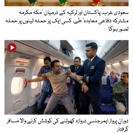
سعودی عرب، پاکستان اور ترکیہ کے درمیان ’مکہ مکرمہ
مشترکہ دفاعی معاہدہ‘ طے، کسی ایک پر حملہ تینوں پر حملہ
تصور ہوگا
دورانِ پرواز ایمرجنسی دروازہ کھولنے کی کوشش کرنے والا مسافر
گرفتار