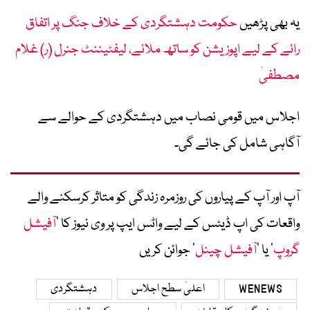
یہ بھی پڑھیں
حکومت دہشتگردی کے خلاف جنگ پر اتفاق
رائے کے لیے اپوزیشن کو ساتھ ملائے، لیفٹیننٹ جنرل (ر) غلام
مصطفیٰ
اجلاس میں قومی نصاب میں دہشتگردی کے حوالے سے
آگاہی شامل کی جائے گی۔
آپ اور آپ کے پیاروں کی روزمرہ زندگی کو متاثر کرسکنے والے
واقعات کی اپ ڈیٹس کے لیے واٹس ایپ پر وی نیوز کا ’
آفیشل
گروپ
‘ یا ’
آفیشل چینل
‘ جوائن کریں
WENEWS
اعلیٰ سطح اجلاس
دہشتگردی