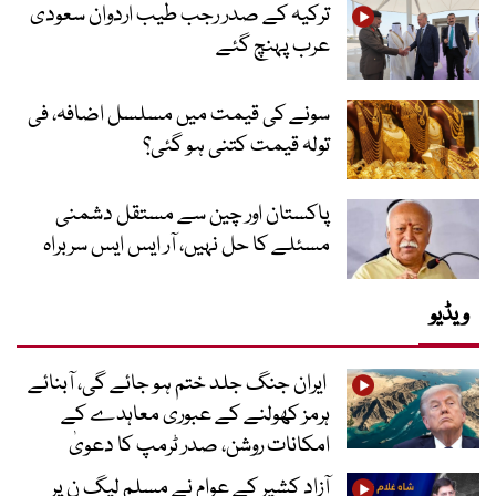
ترکیہ کے صدر رجب طیب اردوان سعودی
عرب پہنچ گئے
سونے کی قیمت میں مسلسل اضافہ، فی
تولہ قیمت کتنی ہو گئی؟
پاکستان اور چین سے مستقل دشمنی
مسئلے کا حل نہیں، آر ایس ایس سربراہ
ویڈیو
ایران جنگ جلد ختم ہو جائے گی، آبنائے
ہرمز کھولنے کے عبوری معاہدے کے
امکانات روشن، صدر ٹرمپ کا دعویٰ
آزاد کشیر کے عوام نے مسلم لیگ ن پر