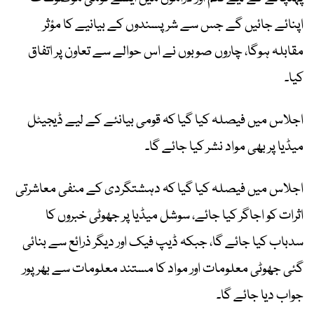
اپنائے جائیں گے جس سے شرپسندوں کے بیانیے کا مؤثر
مقابلہ ہوگا، چاروں صوبوں نے اس حوالے سے تعاون پر اتفاق
کیا۔
اجلاس میں فیصلہ کیا گیا کہ قومی بیانئے کے لیے ڈیجیٹل
میڈیا پر بھی مواد نشر کیا جائے گا۔
اجلاس میں فیصلہ کیا گیا کہ دہشتگردی کے منفی معاشرتی
اثرات کو اجاگر کیا جائے، سوشل میڈیا پر جھوٹی خبروں کا
سدباب کیا جائے گا، جبکہ ڈیپ فیک اور دیگر ذرائع سے بنائی
گئی جھوٹی معلومات اور مواد کا مستند معلومات سے بھرپور
جواب دیا جائے گا۔