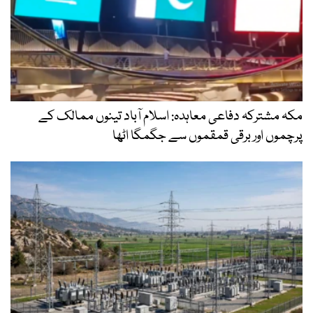
مکہ مشترکہ دفاعی معاہدہ: اسلام آباد تینوں ممالک کے
پرچموں اور برقی قمقموں سے جگمگا اٹھا