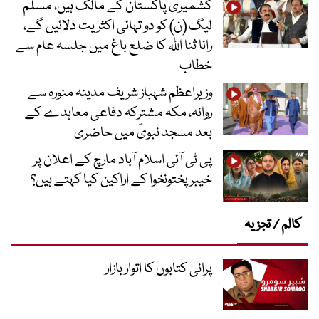
کشمیری پاکستان کے مالک ہیں، مسلم
لیگ (ن) کو دو تہائی اکثریت دلائیں گے،
رانا ثنا اللہ کا ضلع باغ میں جلسہ عام سے
خطاب
وزیراعظم شہباز شریف مدینہ منورہ سے
روانہ، مکہ مشترکہ دفاعی معاہدے کے
بعد مسجد نبویؐ میں حاضری
پی ٹی آئی اسلام آباد مارچ کے اعلان پر
خیبر پختونخوا کے اراکین کیا کہتے ہیں؟
کالم / تجزیہ
پرانی کتابوں کا اتوار بازار