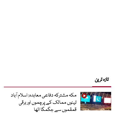
تازہ ترین
مکہ مشترکہ دفاعی معاہدہ: اسلام آباد
تینوں ممالک کے پرچموں اور برقی
قمقموں سے جگمگا اٹھا