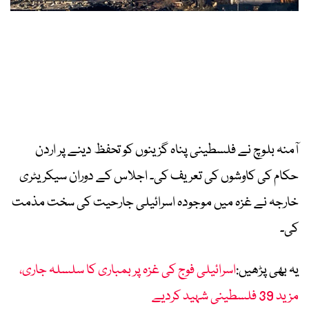
آمنہ بلوچ نے فلسطینی پناہ گزینوں کو تحفظ دینے پر اردن
حکام کی کاوشوں کی تعریف کی۔ اجلاس کے دوران سیکریٹری
خارجہ نے غزہ میں موجودہ اسرائیلی جارحیت کی سخت مذمت
کی۔
یہ بھی پڑھیں:
اسرائیلی فوج کی غزہ پر بمباری کا سلسلہ جاری،
مزید 39 فلسطینی شہید کردیے