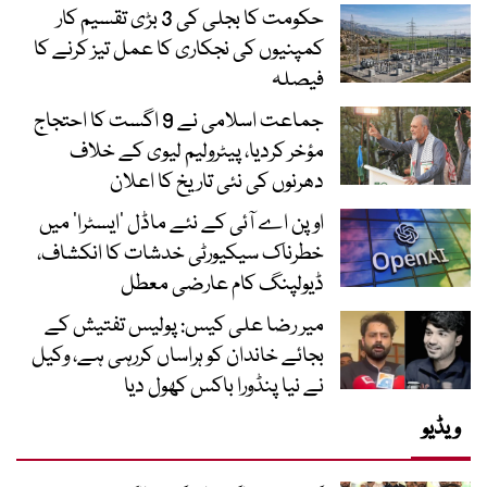
حکومت کا بجلی کی 3 بڑی تقسیم کار
کمپنیوں کی نجکاری کا عمل تیز کرنے کا
فیصلہ
جماعت اسلامی نے 9 اگست کا احتجاج
مؤخر کردیا، پیٹرولیم لیوی کے خلاف
دھرنوں کی نئی تاریخ کا اعلان
اوپن اے آئی کے نئے ماڈل ’ایسٹرا‘ میں
خطرناک سیکیورٹی خدشات کا انکشاف،
ڈیولپنگ کام عارضی معطل
میر رضا علی کیس: پولیس تفتیش کے
بجائے خاندان کو ہراساں کررہی ہے، وکیل
نے نیا پنڈورا باکس کھول دیا
ویڈیو