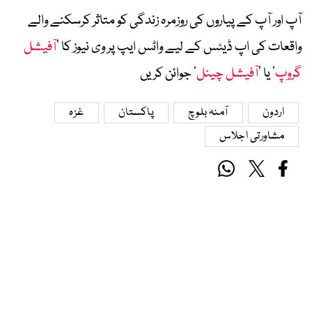
آپ اور آپ کے پیاروں کی روزمرہ زندگی کو متاثر کرسکنے والے
واقعات کی اپ ڈیٹس کے لیے واٹس ایپ پر وی نیوز کا ’
آفیشل
گروپ
‘ یا ’
آفیشل چینل
‘ جوائن کریں
اردون
آمنہ بلوچ
پاکستان
غزہ
مشاورتی اجلاس