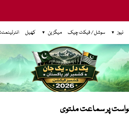
نیوز
سوشل / فیکٹ چیک
میگزین
کھیل
انٹرٹینمنٹ
واست پر سماعت ملتوی