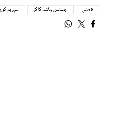
9 مئی
جسٹس ہاشم کاکڑ
سپریم کور