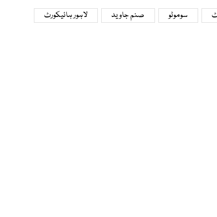
ٹ
سوموٹو
صنم جاوید
لاہور ہائیکورٹ