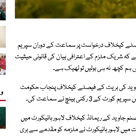
فیصلے کیخلاف درخواست پر سماعت کے دوران سپریم
کہ شریک ملزم کے اعترافی بیان کی قانونی حیثیت
ہم کچھ نہ ہی بولیں تو ٹھیک ہے۔
م جاوید کی بریت کے فیصلے کیخلاف پنجاب حکومت
وی
 رکنی بینچ نے سماعت کی۔
نم جاوید کے ریمانڈ کیخلاف لاہور ہائیکورٹ میں
ت میں لاہور ہائیکورٹ نے ملزمہ کو مقدمے سے بری