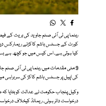
رہنما پی ٹی آئی صنم جاوید کی بریت کے 
کورٹ کے جسٹس ہاشم کاکڑنے ریمارکس دیے 
کیا ہوتی ہے، اس کیس میں جو کچھ ہے بس 
9 مئی مقدمات میں رہنما پی ٹی آئی صن
کی اپیل پر جسٹس ہاشم کاکڑ کی سربراہی میں سپریم کورٹ کے 3
وکیل پنجاب حکومت نے عدالت کو بتایا کہ ص
درخواست دائر ہوئی، ریمانڈ کیخلاف درخواس