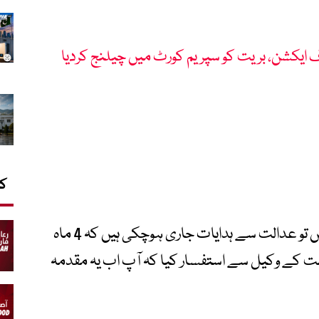
ف ایکشن، بریت کو سپریم کورٹ میں چیلنج کردیا
کا
جسٹس ہاشم کاکڑ کا کہنا تھا کہ ان کیسز میں تو عدالت سے ہدایات جاری ہوچکی ہیں کہ 4 ماہ
مت کے وکیل سے استفسار کیا کہ آپ اب یہ مقدمہ