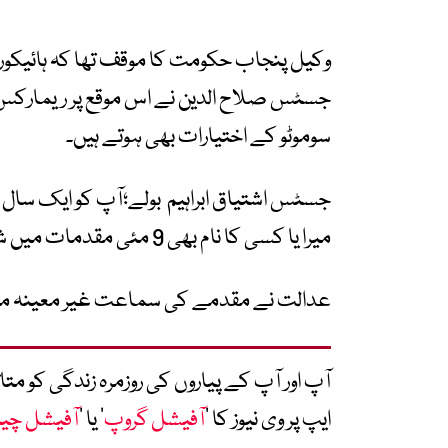
وکیل پنجاب حکومت کا موقف تھا کہ ہائیکور
جسٹس صلاح الدین نے اس موقع پر ریمارکس د
سوموٹو کے اختیارات بھی ہوتے ہیں۔
جسٹس اشتیاق ابراہیم بولے؛آپ کو ایک سال بعد
میرا یا کسی کا نام بھی 9 مئی مقدمات میں شامل کردیں۔
عدالت نے مقدمے کی سماعت غیر معینہ م
آپ اور آپ کے پیاروں کی روزمرہ زندگی کو 
ایپ پر وی نیوز کا ’
آفیشل گروپ
‘ یا ’
آفیشل چی