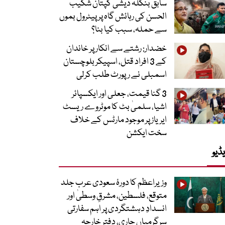
سابق بنگلہ دیشی کپتان شکیب
الحسن کی رہائش گاہ پر پیٹرول بموں
سے حملہ، سبب کیا بنا؟
خضدار: رشتے سے انکار پر خاندان
کے 3 افراد قتل، اسپیکر بلوچستان
اسمبلی نے رپورٹ طلب کرلی
3 گنا قیمت، جعلی اور ایکسپائر
اشیا، سلمیٰ بٹ کا موٹروے ریسٹ
ایریاز پر موجود مارٹس کے خلاف
سخت ایکشن
ڈیو
وزیراعظم کا دورۂ سعودی عرب جلد
متوقع، فلسطین، مشرقِ وسطیٰ اور
انسدادِ دہشتگردی پر اہم سفارتی
سرگرمیاں جاری، دفتر خارجہ