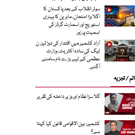
سولر انقلاب کے بعد پاکستان کا
اگلا بڑا امتحان، ماہرین کا بیٹری
اسٹوریج اور اسمارٹ گرڈز کی
اہمیت پر زور
آزاد کشمیر میں اقتدار کی دوڑ تیز، ن
لیگ کی سادہ اکثریت، وزارت
عظمیٰ کے لیے بڑے نام سامنے
آگئے
لم / تجزیہ
گلا سڑا نظام اور وزیر داخلہ کی تقریر
کشمیر: بین الاقوامی قانون کیا کہتا
ہے؟