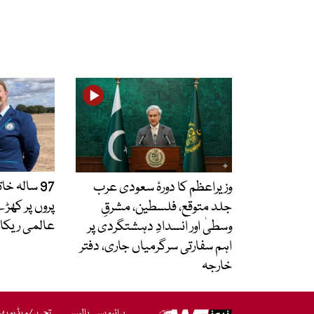
97 سالہ خ
وزیراعظم کا دورۂ سعودی عرب
پروں پر کھڑے
جلد متوقع، فلسطین، مشرقِ
عالمی ریکارڈ
وسطیٰ اور انسدادِ دہشتگردی پر
اہم سفارتی سرگرمیاں جاری، دفتر
خارجہ
پرائیویسی پالیسی
تحریر/ویڈیو بھ