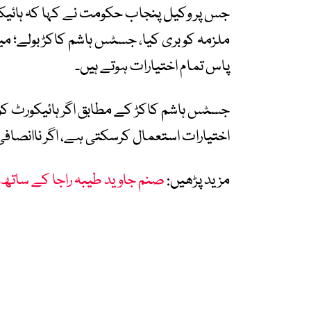
جس پر وکیل پنجاب حکومت نے کہا کہ ہائیکو
ملزمہ کو بری کیا، جسٹس ہاشم کاکڑ بولے؛ م
پاس تمام اختیارات ہوتے ہیں۔
جسٹس ہاشم کاکڑ کے مطابق اگر ہائیکورٹ کو 
اختیارات استعمال کرسکتی ہے، اگر ناانصافی 
مزید پڑھیں:
صنم جاوید طیبہ راجا کے ساتھ 