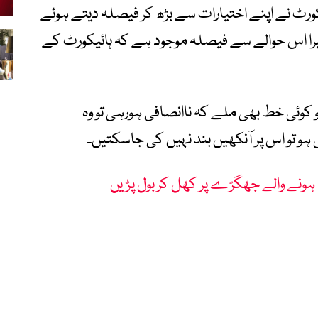
رٹ نے اپنے اختیارات سے بڑھ کر فیصلہ دیتے ہوئے
یرا اس حوالے سے فیصلہ موجود ہے کہ ہائیکورٹ کے
کوئی خط بھی ملے کہ ناانصافی ہورہی تو وہ
ہو تو اس پر آنکھیں بند نہیں کی جاسکتیں۔
ہونے والے جھگڑے پر کھل کر بول پڑیں