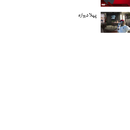
پہلا دروازہ