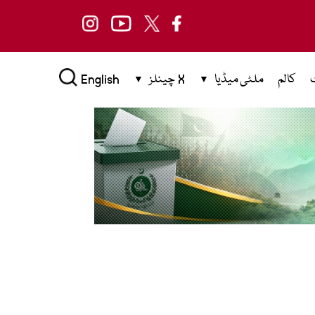
کالم
ملٹی میڈیا
X چینلز
English