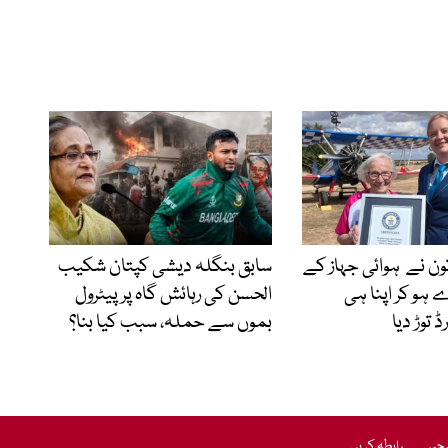
اتون نے ہوائی جہاز کے
سابق بنگلہ دیشی کپتان شکیب
 ہو کر اپنا ہی
الحسن کی رہائش گاہ پر پیٹرول
 توڑ دیا
بموں سے حملہ، سبب کیا بنا؟
یجیں
رابطہ کریں