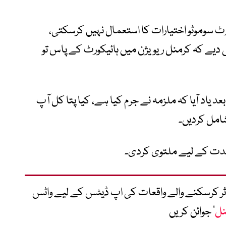
ٹ سوموٹو اختیارات کا استعمال نہیں کرسکتی،
یے کہ کرمنل ریویژن میں ہائیکورٹ کے پاس تو
 یاد آیا کہ ملزمہ نے جرم کیا ہے، کیا پتا کل آپ
دت کے لیے ملتوی کردی۔
متاثر کرسکنے والے واقعات کی اپ ڈیٹس کے لیے واٹس
نل
‘ جوائن کریں