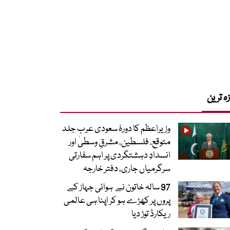
زہ ترین
وزیراعظم کا دورۂ سعودی عرب جلد
متوقع، فلسطین، مشرقِ وسطیٰ اور
انسدادِ دہشتگردی پر اہم سفارتی
سرگرمیاں جاری، دفتر خارجہ
97 سالہ خاتون نے ہوائی جہاز کے
پروں پر کھڑے ہو کر اپنا ہی عالمی
ریکارڈ توڑ دیا