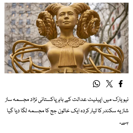
نیویارک میں اپیلیٹ عدالت کے باہر پاکستانی نژاد مجسمہ ساز
شازیہ سکندر کا تیار کردہ ایک خاتون جج کا مجسمہ لگا دیا گیا
ہے۔