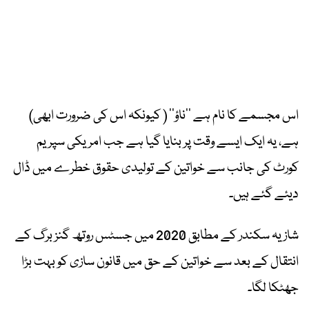
اس مجسمے کا نام ہے ’’ناؤ‘‘ ( کیونکہ اس کی ضرورت ابھی)
ہے، یہ ایک ایسے وقت پر بنایا گیا ہے جب امریکی سپریم
کورٹ کی جانب سے خواتین کے تولیدی حقوق خطرے میں ڈال
دیئے گئے ہیں۔
شازیہ سکندر کے مطابق 2020 میں جسٹس روتھ گنز برگ کے
انتقال کے بعد سے خواتین کے حق میں قانون سازی کو بہت بڑا
جھٹکا لگا۔