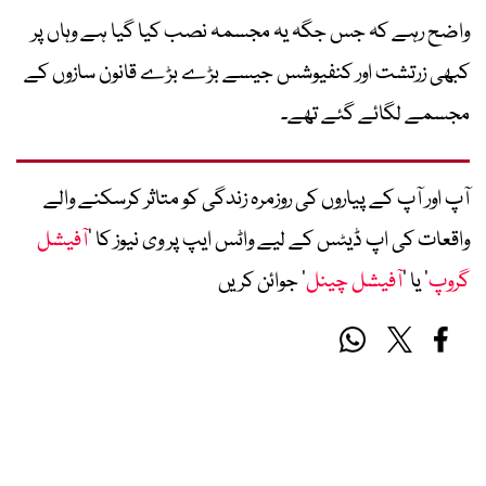
واضح رہے کہ جس جگہ یہ مجسمہ نصب کیا گیا ہے وہاں پر
کبھی زرتشت اور کنفیوشس جیسے بڑے بڑے قانون سازوں کے
مجسمے لگائے گئے تھے۔
آپ اور آپ کے پیاروں کی روزمرہ زندگی کو متاثر کرسکنے والے
واقعات کی اپ ڈیٹس کے لیے واٹس ایپ پر وی نیوز کا ’
آفیشل
گروپ
‘ یا ’
آفیشل چینل
‘ جوائن کریں