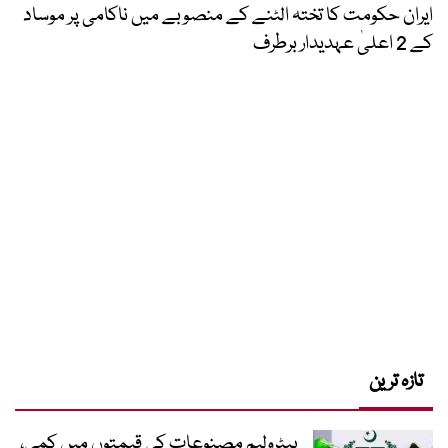
ایران حکومت کا تختہ الٹنے کے منصوبے میں ناکامی پر موساد
کے 2 اعلیٰ عہدیدار برطرف
تازہ ترین
پیٹرولیم مصنوعات کی قیمتوں میں کمی،