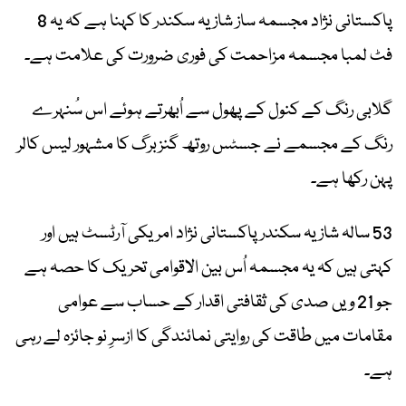
پاکستانی نژاد مجسمہ ساز شازیہ سکندر کا کہنا ہے کہ یہ 8
فٹ لمبا مجسمہ مزاحمت کی فوری ضرورت کی علامت ہے۔
گلابی رنگ کے کنول کے پھول سے اُبھرتے ہوئے اس سُنہرے
رنگ کے مجسمے نے جسٹس روتھ گنزبرگ کا مشہور لیس کالر
پہن رکھا ہے۔
53 سالہ شازیہ سکندر پاکستانی نژاد امریکی آرٹسٹ ہیں اور
کہتی ہیں کہ یہ مجسمہ اُس بین الاقوامی تحریک کا حصہ ہے
جو 21 ویں صدی کی ثقافتی اقدار کے حساب سے عوامی
مقامات میں طاقت کی روایتی نمائندگی کا ازسرِ نو جائزہ لے رہی
ہے۔