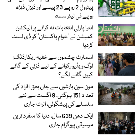
پیٹرول 2 روپے 20 پیسے اور ڈیزل ڈیڑھ
روپے فی لیٹر سستا
انٹرا پارٹی انتخابات نہ کرانے پر الیکشن
کمیشن نے ’عوام پاکستان‘ کو ڈی لسٹ
کردیا
اسمارٹ چشموں سے خفیہ ریکارڈنگ:
لوگ ویڈیو رکوانے کے لیے ڈزنی کے گانے
کیوں گانے لگے؟
مون سون بارشوں سے جاں بحق افراد کی
تعداد 151 ہوگئی، 8 اگست سے نئے
سلسلے کی پیشگوئی، الرٹ جاری
ایک دھن 639 سال، دنیا کا منفرد ترین
موسیقی پروگرام جاری