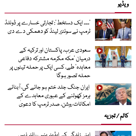
ویڈیو
’۔۔۔ ایک دستخط‘: تجارتی خسارے پر ڈونلڈ
ٹرمپ نے سوئٹزر لینڈ کو دھمکی دے دی
سعودی عرب، پاکستان اور ترکیہ کے
درمیان ’مکہ مکرمہ مشترکہ دفاعی
معاہدہ‘ طے، کسی ایک پر حملہ تینوں پر
حملہ تصور ہوگا
ایران جنگ جلد ختم ہو جائے گی، آبنائے
ہرمز کھولنے کے عبوری معاہدے کے
امکانات روشن، صدر ٹرمپ کا دعویٰ
کالم / تجزیہ
اپنی زندگی کے ایڈیٹر بنیں، رائٹر نہیں