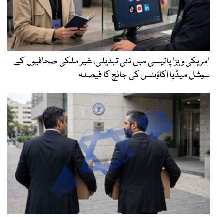
امریکی ویزا پالیسی میں نئی تبدیلی، غیر ملکی صحافیوں کے
سوشل میڈیا اکاؤنٹس کی جانچ کا فیصلہ