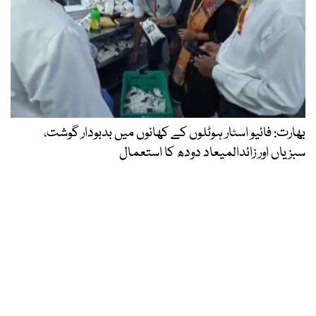
بھارت: فائیو اسٹار ہوٹلوں کے کھانوں میں بدبودار گوشت،
سبزیاں اور زائدالمیعاد دودھ کا استعمال