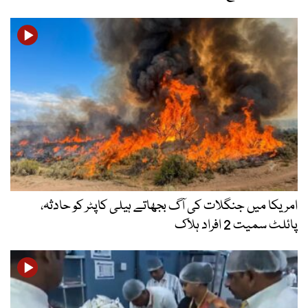
امریکا میں جنگلات کی آگ بجھاتے ہیلی کاپٹر کو حادثہ،
پائلٹ سمیت 2 افراد ہلاک