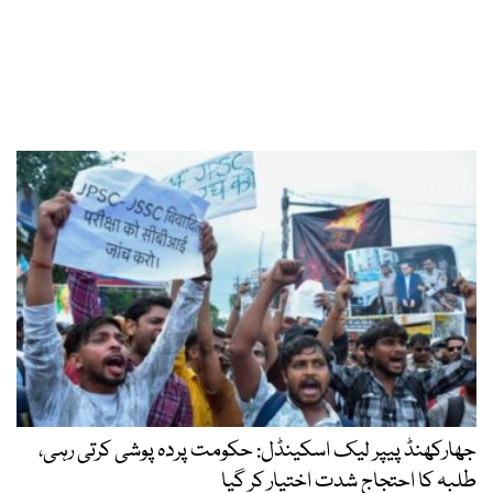
جھارکھنڈ پیپر لیک اسکینڈل: حکومت پردہ پوشی کرتی رہی،
طلبہ کا احتجاج شدت اختیار کر گیا