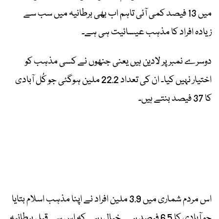
میں 13 فیصد کمی آئی تاہم اب بھی برطانیہ میں سب سے
زیادہ افراد کا مذہب عیسائیت ہی ہے۔
دوسرے نمبر پر لادین ہیں یعنی جنھوں نے کسی مذہب کو
اختیار نہیں کیا۔ ان کی تعداد 22.2 ملین ہوگئی جو کُل آبادی
کا 37 فیصد بنتے ہیں۔
اس مردم شماری میں 3.9 ملین افراد نے اپنا مذہب اسلام بتایا
جو آبادی کا 6.5 فیصد ہے۔ خیال رہے کہ اس سے قبل برطانیہ