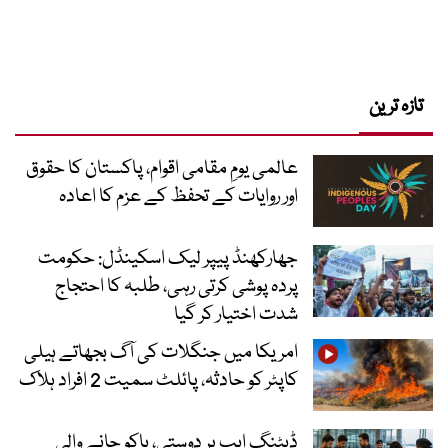
تازہ ترین
عالمی یومِ مقامی اقوام، پاکستان کا حقوق
اور روایات کے تحفظ کے عزم کا اعادہ
جھارکھنڈ پیپر لیک اسکینڈل: حکومت
پردہ پوشی کرتی رہی، طلبہ کا احتجاج
شدت اختیار کر گیا
امریکا میں جنگلات کی آگ بجھاتے ہیلی
کاپٹر کو حادثہ، پائلٹ سمیت 2 افراد ہلاک
ڈیٹنگ ایپ پر دوستی، باکو جانے والی