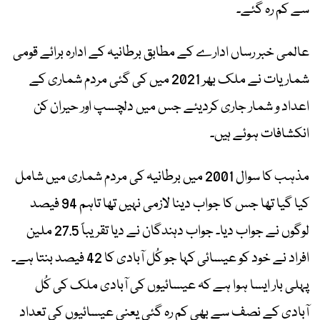
سے کم رہ گئے۔
عالمی خبر رساں ادارے کے مطابق برطانیہ کے ادارہ برائے قومی
شماریات نے ملک بھر 2021 میں کی گئی مردم شماری کے
اعداد و شمار جاری کردیئے جس میں دلچسپ اور حیران کن
انکشافات ہوئے ہیں۔
مذہب کا سوال 2001 میں برطانیہ کی مردم شماری میں شامل
کیا گیا تھا جس کا جواب دینا لازمی نہیں تھا تاہم 94 فیصد
لوگوں نے جواب دیا۔ جواب دہندگان نے دیا تقریباً 27.5 ملین
افراد نے خود کو عیسائی کہا جو کُل آبادی کا 42 فیصد بنتا ہے۔
پہلی بار ایسا ہوا ہے کہ عیسائیوں کی آبادی ملک کی کُل
آبادی کے نصف سے بھی کم رہ گئی یعنی عیسائیوں کی تعداد