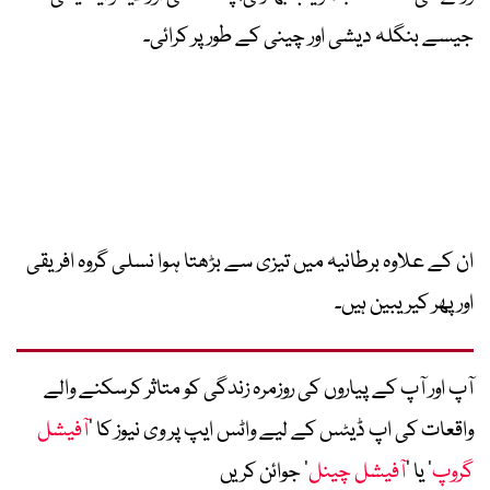
جیسے بنگلہ دیشی اور چینی کے طور پر کرائی۔
ان کے علاوہ برطانیہ میں تیزی سے بڑھتا ہوا نسلی گروہ افریقی
اور پھر کیریبین ہیں۔
آپ اور آپ کے پیاروں کی روزمرہ زندگی کو متاثر کرسکنے والے
واقعات کی اپ ڈیٹس کے لیے واٹس ایپ پر وی نیوز کا ’
آفیشل
گروپ
‘ یا ’
آفیشل چینل
‘ جوائن کریں