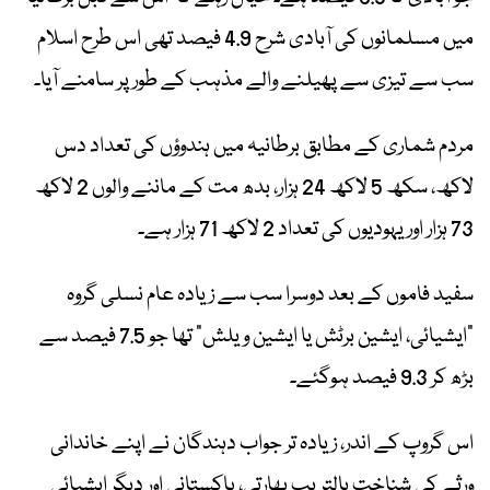
میں مسلمانوں کی آبادی شرح 4.9 فیصد تھی اس طرح اسلام
سب سے تیزی سے پھیلنے والے مذہب کے طور پر سامنے آیا۔
مردم شماری کے مطابق برطانیہ میں ہندوؤں کی تعداد دس
لاکھ، سکھ 5 لاکھ 24 ہزار، بدھ مت کے ماننے والوں 2 لاکھ
73 ہزار اور یہودیوں کی تعداد 2 لاکھ 71 ہزار ہے۔
سفید فاموں کے بعد دوسرا سب سے زیادہ عام نسلی گروہ
“ایشیائی، ایشین برٹش یا ایشین ویلش” تھا جو 7.5 فیصد سے
بڑھ کر 9.3 فیصد ہوگئے۔
اس گروپ کے اندر، زیادہ تر جواب دہندگان نے اپنے خاندانی
ورثے کی شناخت بالتریب بھارتی، پاکستانی اور دیگر ایشیائی