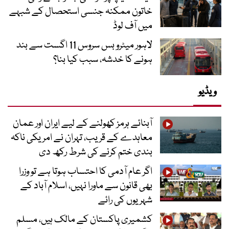
خاتون ممکنہ جنسی استحصال کے شبہے
میں آف لوڈ
لاہور میٹرو بس سروس 11 اگست سے بند
ہونے کا خدشہ، سبب کیا بنا؟
ویڈیو
آبنائے ہرمز کھولنے کے لیے ایران اور عمان
معاہدے کے قریب، تہران نے امریکی ناکہ
بندی ختم کرنے کی شرط رکھ دی
اگر عام آدمی کا احتساب ہوتا ہے تو وزرا
بھی قانون سے ماورا نہیں، اسلام آباد کے
شہریوں کی رائے
کشمیری پاکستان کے مالک ہیں، مسلم