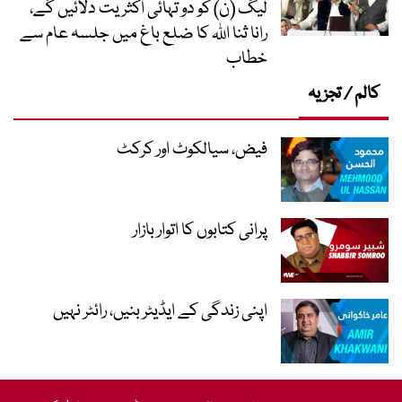
لیگ (ن) کو دو تہائی اکثریت دلائیں گے،
رانا ثنا اللہ کا ضلع باغ میں جلسہ عام سے
خطاب
کالم / تجزیہ
فیض، سیالکوٹ اور کرکٹ
پرانی کتابوں کا اتوار بازار
اپنی زندگی کے ایڈیٹر بنیں، رائٹر نہیں