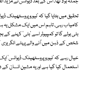
جملہ بولا تھا، اس کے بعد ڈیوائس نے مزید ال
کامیاب رہی، تاہم اس میں ایک مشکل یہ ہے 
بلی بولے گا تو کمپیوٹر اسے ’بلی‘ کہنے کے بج
شخص کے ذہن میں آنے والے پہلے انگریزی کے
خیال رہے کہ ’نیوروپروستھیٹک ڈیوائس‘ ای
استعمال کیا گیا ہے اور یہ مشین انسان ک