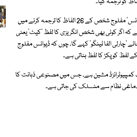
فاظ کو ترجمہ کیا۔
تحقیق میں بتایا گیا کہ ’نیورو پروستھیٹک ڈیوائس‘ مفلوج شخص کے 26 الفاظ کا ترجمہ کرنے میں
کہ اگر کوئی بھی شخص انگریزی کا لفظ ’کیٹ‘ یعنی
ائے ’چارلی الفا ٹینگو‘ کہے گا، چوں کہ ڈیوائس مفلوج
 لفظ کو پکڑ کا لفظ بناتی ہے۔
ک کمپیوٹرائزڈ مشین ہے، جس میں مصنوعی ذہانت کا
ے دماغی نظام سے منسلک کی جاتی ہے۔