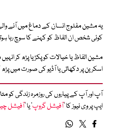
یہ مشین مفلوج انسان کے دماغ میں آنے والے
کوئی شخص ان الفاظ کو کہنے کا سوچ رہا ہوت
مشین الفاظ یا خیالات کو پکڑ یا پڑھ کر ان
اسکرین پر دکھاتی یا آڈیو کی صورت میں پڑھ 
آپ اور آپ کے پیاروں کی روزمرہ زندگی کو 
ایپ پر وی نیوز کا ’
آفیشل گروپ
‘ یا ’
آفیشل چی