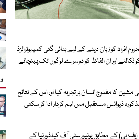
 افراد کو زبان دینے کے لیے بنائی گئی کمپیوٹرائزڈ
 نکالنے اور ان الفاظ کو دوسرے لوگوں تک پہنچانے
وی
 مشین کا مفلوج انسان پر تجربہ کیا اور اس کے نتائج
کورہ ڈیوائس مستقبل میں اہم کردار ادا کر سکتی
یف پی) کے مطابق یونیورسٹی آف کیلفورنیا کے