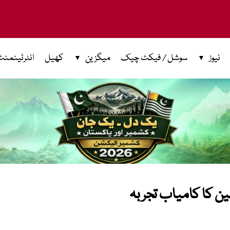
نیوز
سوشل / فیکٹ چیک
میگزین
کھیل
انٹرٹینمنٹ
ین کا کامیاب تجربہ