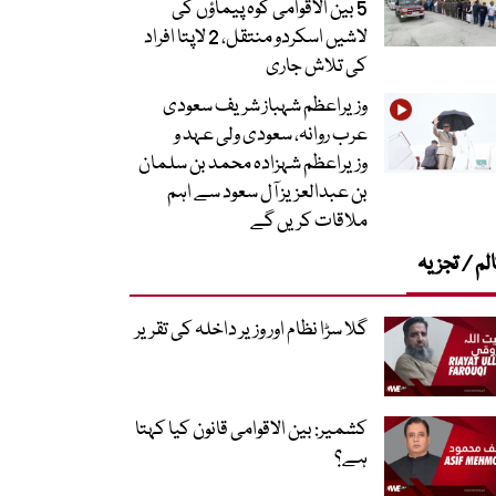
5 بین الاقوامی کوہ پیماؤں کی
لاشیں اسکردو منتقل، 2 لاپتا افراد
کی تلاش جاری
وزیراعظم شہباز شریف سعودی
عرب روانہ، سعودی ولی عہد و
وزیراعظم شہزادہ محمد بن سلمان
بن عبدالعزیز آل سعود سے اہم
ملاقات کریں گے
لم / تجزیہ
گلا سڑا نظام اور وزیر داخلہ کی تقریر
کشمیر: بین الاقوامی قانون کیا کہتا
ہے؟