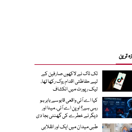
زہ ترین
ٹک ٹاک نے لاکھوں صارفین کے
لیے حفاظتی اقدام روک رکھا تھا،
لیک رپورٹ میں انکشاف
کیا اے آئی واقعی قابو سے باہر ہو
رہی ہے؟ اوپن اے آئی، میٹا اور
دیگر نے خطرے کی گھنٹی بجا دی
طبی میدان میں ایک اور انقلابی