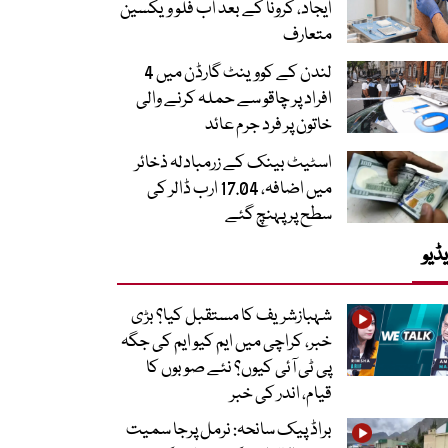
ایجاد، کرونا کے بعد اب فلو ویکسین
متعارف
لندن کے کووینٹ گارڈن میں 4
افراد پر چاقو سے حملہ کرنے والی
خاتون پر فرد جرم عائد
اسٹیٹ بینک کے زرمبادلہ ذخائر
میں اضافہ، 17.04 ارب ڈالر کی
سطح پر پہنچ گئے
ڈیو
شہبازشریف کا مستقبل کیا؟ بڑی
خبر، کراچی میں ایم کیو ایم کی جگہ
پی ٹی آئی کیوں؟ نئے صوبوں کا
قیام، اندر کی خبر
براڈ پیک سانحہ: نرمل پرجا سمیت