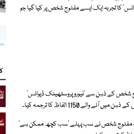
س‘ کا تجربہ ایک ایسے مفلوج شخص پر کیا گیا جو
کا
ج شخص کے ذہن سے ’نیورو پروستھیٹک ڈیوائس‘
والے 1150 الفاظ کا ترجمہ کیا۔
ا کہ مفلوج شخص نے سب پہلے ’سب کچھ ممکن ہے‘