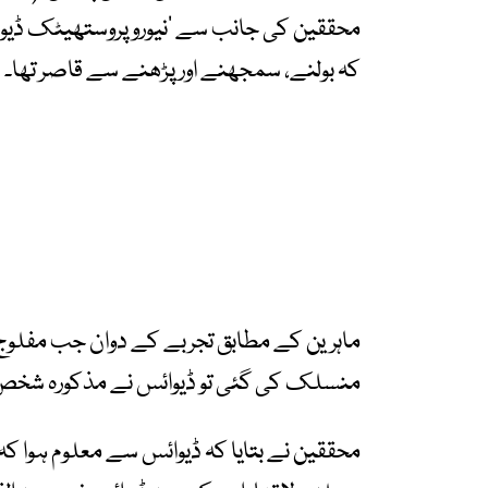
محققین کی جانب سے ’نیوروپروستھیٹک ڈیوائ
کہ بولنے، سمجھنے اور پڑھنے سے قاصر تھا۔
ماہرین کے مطابق تجربے کے دوان جب مفلو
منسلک کی گئی تو ڈیوائس نے مذکورہ شخص کے ذہن میں آنے 
محققین نے بتایا کہ ڈیوائس سے معلوم ہو