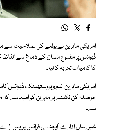
امریکی ماہرین نے بولنے کی صلاحیت سے محروم
ڈیوائس پر مفلوج انسان کے دماغ سے الفاظ کو
کا کامیاب تجربہ کرلیا۔
امریکی ماہرین ’نیوروپروستھیٹک ڈیوائس‘ نامی
حوصلہ کن نکلنے پر ماہرین کو امید ہے کہ مذ
ہے۔
خبر رساں ادارے ’ایجنسی فرانس پریس‘ (اے ا