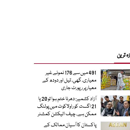
زہ ترین
491 میں سے 176 نمونے غیر
معیاری، گھی، تیل اور دودھ کے
معیار پر رپورٹ جاری
آزاد کشمیر: دھرنا ختم ہوا تو 20 یا
21 اگست کو راولاکوٹ میں پولنگ
ممکن ہے، چیف الیکشن کمشنر
پاکستان کا آسیان ممالک کے