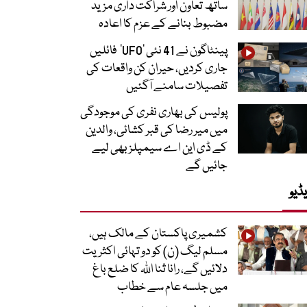
ساتھ تعاون اور شراکت داری مزید
مضبوط بنانے کے عزم کا اعادہ
پینٹاگون نے 41 نئی ’UFO‘ فائلیں
جاری کردیں، حیران کن واقعات کی
تفصیلات سامنے آگئیں
پولیس کی بھاری نفری کی موجودگی
میں میر رضا کی قبر کشائی، والدین
کے ڈی این اے سیمپلز بھی لیے
جائیں گے
ڈیو
کشمیری پاکستان کے مالک ہیں،
مسلم لیگ (ن) کو دو تہائی اکثریت
دلائیں گے، رانا ثنا اللہ کا ضلع باغ
میں جلسہ عام سے خطاب