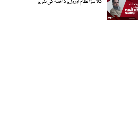
گلا سڑا نظام اور وزیر داخلہ کی تقریر