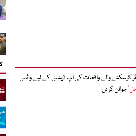
کا
متاثر کرسکنے والے واقعات کی اپ ڈیٹس کے لیے واٹس
نل
‘ جوائن کریں