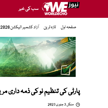
سب کی خبر
صفحہ اول
تازہ ترین
آزاد کشمیر الیکشن 2026
پارٹی کی تنظیم نو کی ذمہ داری مر
منگل 3 جنوری 2023