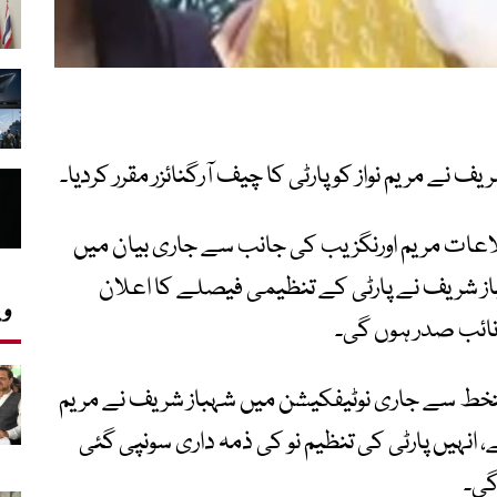
 نے مریم نواز کو پارٹی کا چیف آرگنائزر مقرر کردیا۔
طلاعات مریم اورنگزیب کی جانب سے جاری بیان میں
ز شریف نے پارٹی کے تنظیمی فیصلے کا اعلان
وی
 نائب صدر ہوں گی۔
تخط سے جاری نوٹیفکیشن میں شہباز شریف نے مریم
 ہے، انہیں پارٹی کی تنظیم نو کی ذمہ داری سونپی گئی
گی۔