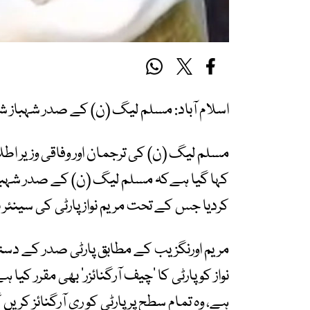
اسلام آباد: مسلم لیگ (ن) کے صدر شہباز شریف
مسلم لیگ (ن) کی ترجمان اور وفاقی وزیر ا
کہا گیا ہےکہ مسلم لیگ (ن) کے صدر شہبا
کردیا جس کے تحت مریم نواز پارٹی کی سینئر
مریم اورنگزیب کے مطابق پارٹی صدر کے دس
نواز کو پارٹی کا ‘چیف آرگنائزر’ بھی مقرر کیا
ہے، وہ تمام سطح پر پارٹی کو ری آرگنائز کریں 