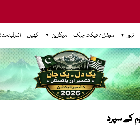
نیوز
سوشل / فیکٹ چیک
میگزین
کھیل
انٹرٹینمنٹ
یم کے سپرد