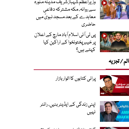
وزیراعظم شہباز شریف مدینہ منورہ
سے روانہ، مکہ مشترکہ دفاعی
معاہدے کے بعد مسجد نبویؐ میں
حاضری
پی ٹی آئی اسلام آباد مارچ کے اعلان
پر خیبر پختونخوا کے اراکین کیا
کہتے ہیں؟
لم / تجزیہ
پرانی کتابوں کا اتوار بازار
اپنی زندگی کے ایڈیٹر بنیں، رائٹر
نہیں