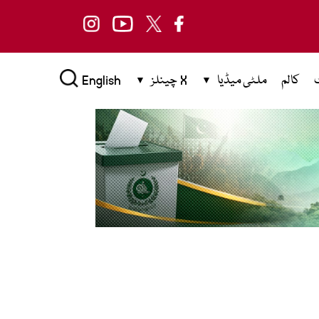
کالم
ملٹی میڈیا
X چینلز
English