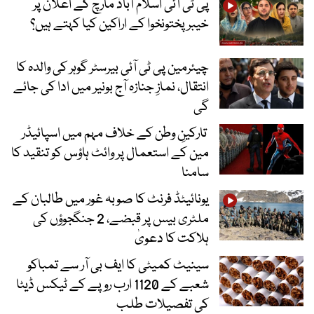
پی ٹی آئی اسلام آباد مارچ کے اعلان پر
خیبر پختونخوا کے اراکین کیا کہتے ہیں؟
چیئرمین پی ٹی آئی بیرسٹر گوہر کی والدہ کا
انتقال، نمازِ جنازہ آج بونیر میں ادا کی جائے
گی
تارکینِ وطن کے خلاف مہم میں اسپائیڈر
مین کے استعمال پر وائٹ ہاؤس کو تنقید کا
سامنا
یونائیٹڈ فرنٹ کا صوبہ غور میں طالبان کے
ملٹری بیس پر قبضے، 2 جنگجوؤں کی
ہلاکت کا دعویٰ
سینیٹ کمیٹی کا ایف بی آر سے تمباکو
شعبے کے 1120 ارب روپے کے ٹیکس ڈیٹا
کی تفصیلات طلب