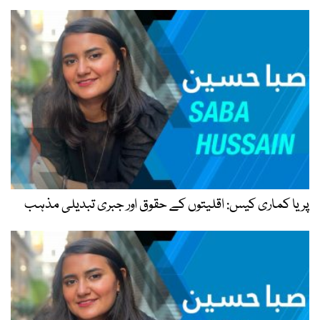
پریا کماری کیس: اقلیتوں کے حقوق اور جبری تبدیلی مذہب