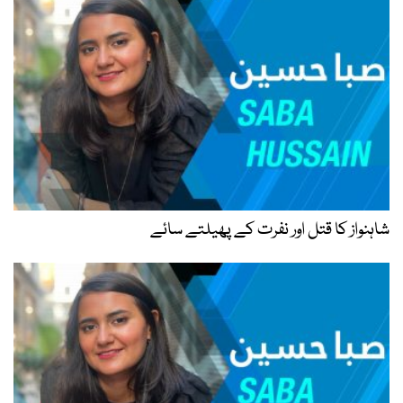
شاہنواز کا قتل اور نفرت کے پھیلتے سائے