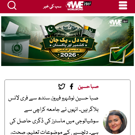
سب کی خبر
صبا حسین
صبا حسین نوشہرو فیروز، سندھ سے فری لانس
بلاگر ہیں۔ انہوں نے جامعہ کراچی سے
سوشیالوجی میں ماسٹرز کی ڈگری حاصل کی
ہے۔ دلچسپی کے موضوعات تعلیم، صحت،