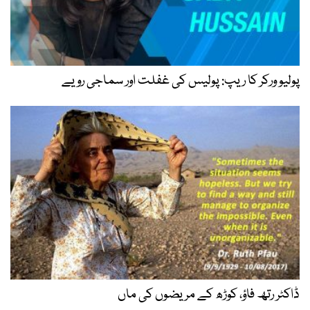
پولیو ورکر کا ریپ: پولیس کی غفلت اور سماجی رویے
ڈاکٹر رتھ فاؤ، کوڑھ کے مریضوں کی ماں