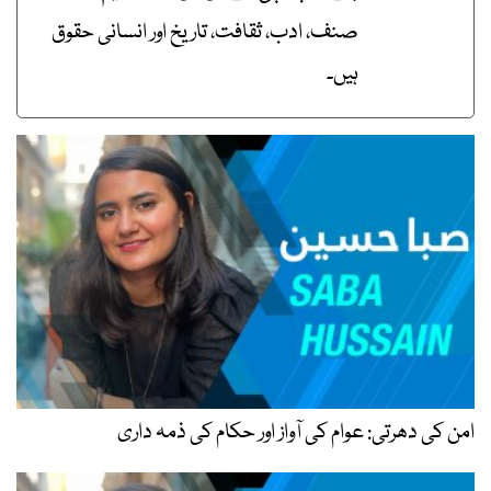
صنف، ادب، ثقافت، تاریخ اور انسانی حقوق
ہیں۔
امن کی دھرتی: عوام کی آواز اور حکام کی ذمہ داری