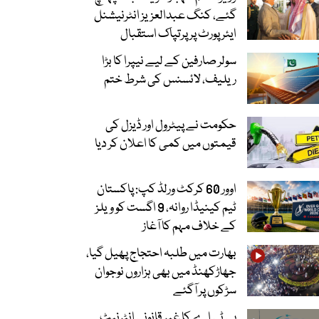
گئے، کنگ عبدالعزیز انٹرنیشنل
ایئر پورٹ پر پرتپاک استقبال
سولر صارفین کے لیے نیپرا کا بڑا
ریلیف، لائسنس کی شرط ختم
حکومت نے پیٹرول اور ڈیزل کی
قیمتوں میں کمی کا اعلان کر دیا
اوور 60 کرکٹ ورلڈ کپ: پاکستان
ٹیم کینیڈا روانہ، 9 اگست کو ویلز
کے خلاف مہم کا آغاز
بھارت میں طلبہ احتجاج پھیل گیا،
جھاڑکھنڈ میں بھی ہزاروں نوجوان
سڑکوں پر آگئے
پی ٹی اے کا غیر قانونی انٹرنیٹ