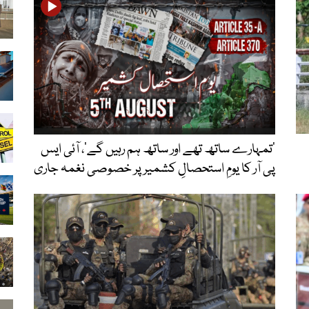
’تمہارے ساتھ تھے اور ساتھ ہم رہیں گے‘، آئی ایس
پی آر کا یومِ استحصالِ کشمیر پر خصوصی نغمہ جاری