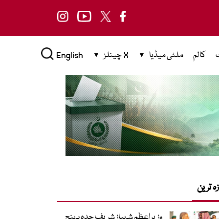
کالم
ملٹی میڈیا
X چینلز
English
زہ ترین
وزیراعظم شہباز شریف جدہ پہنچ