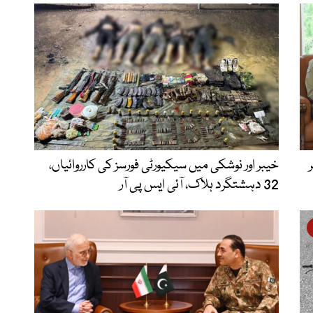
خیبر اور نوشکی میں سیکیورٹی فورسز کی کارروائیاں،
32 دہشتگرد ہلاک، آئی ایس پی آر