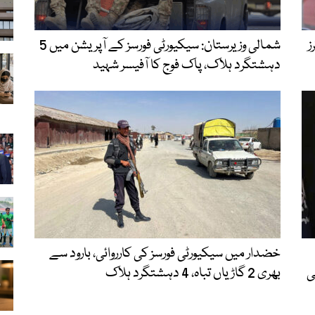
ز
شمالی وزیرستان: سیکیورٹی فورسز کے آپریشن میں 5
دہشتگرد ہلاک، پاک فوج کا آفیسر شہید
خضدار میں سیکیورٹی فورسز کی کارروائی، بارود سے
ی
بھری 2 گاڑیاں تباہ، 4 دہشتگرد ہلاک