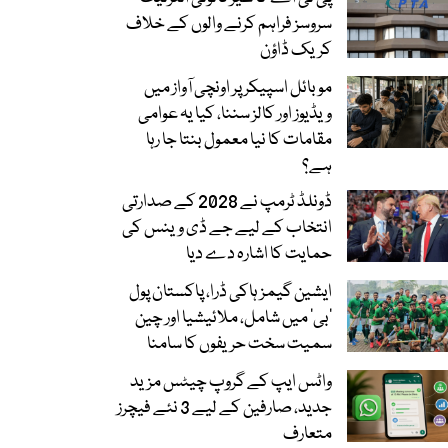
سروسز فراہم کرنے والوں کے خلاف
کریک ڈاؤن
موبائل اسپیکر پر اونچی آواز میں
ویڈیوز اور کالز سننا، کیا یہ عوامی
مقامات کا نیا معمول بنتا جا رہا
ہے؟
ڈونلڈ ٹرمپ نے 2028 کے صدارتی
انتخاب کے لیے جے ڈی وینس کی
حمایت کا اشارہ دے دیا
ایشین گیمز ہاکی ڈرا، پاکستان پول
’بی‘ میں شامل، ملائیشیا اور چین
سمیت سخت حریفوں کا سامنا
واٹس ایپ کے گروپ چیٹس مزید
جدید، صارفین کے لیے 3 نئے فیچرز
متعارف