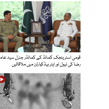
قومی اسٹریٹجک کمانڈ کے کمانڈر جنرل سید عامر
رضا کی نیول اور ایئر ہیڈکوارٹرز میں ملاقاتیں