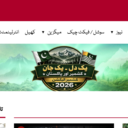
نیوز
سوشل / فیکٹ چیک
میگزین
کھیل
انٹرٹینمنٹ
تا