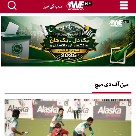
سب کی خبر
مین آف دی میچ