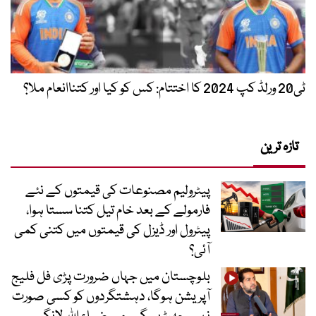
ٹی20 ورلڈ کپ 2024 کا اختتام: کس کو کیا اور کتناانعام ملا؟
تازہ ترین
پیٹرولیم مصنوعات کی قیمتوں کے نئے
فارمولے کے بعد خام تیل کتنا سستا ہوا،
پیٹرول اور ڈیزل کی قیمتوں میں کتنی کمی
آئی؟
بلوچستان میں جہاں ضرورت پڑی فل فلیج
آپریشن ہوگا، دہشتگردوں کو کسی صورت