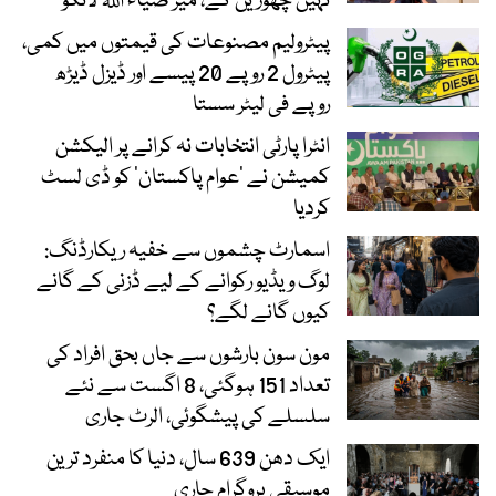
نہیں چھوڑیں گے، میر ضیاء اللہ لانگو
پیٹرولیم مصنوعات کی قیمتوں میں کمی،
پیٹرول 2 روپے 20 پیسے اور ڈیزل ڈیڑھ
روپے فی لیٹر سستا
انٹرا پارٹی انتخابات نہ کرانے پر الیکشن
کمیشن نے ’عوام پاکستان‘ کو ڈی لسٹ
کردیا
اسمارٹ چشموں سے خفیہ ریکارڈنگ:
لوگ ویڈیو رکوانے کے لیے ڈزنی کے گانے
کیوں گانے لگے؟
مون سون بارشوں سے جاں بحق افراد کی
تعداد 151 ہوگئی، 8 اگست سے نئے
سلسلے کی پیشگوئی، الرٹ جاری
ایک دھن 639 سال، دنیا کا منفرد ترین
موسیقی پروگرام جاری