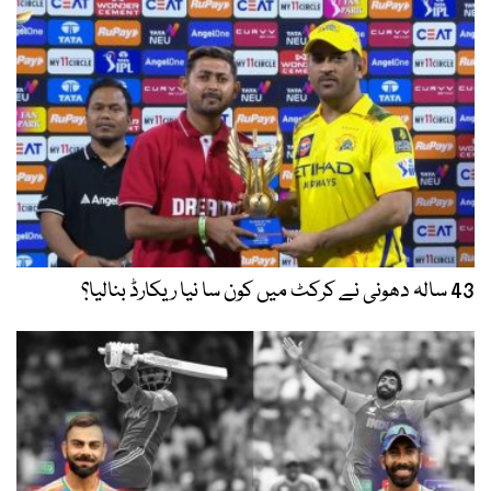
43 سالہ دھونی نے کرکٹ میں کون سا نیا ریکارڈ بنالیا؟