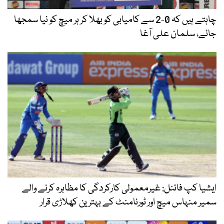
چاہتے ہیں کہ 0-2 سے کامیابی کو بھلا کر ہر میچ کو نیا سمجھا
جائے، سلمان علی آغا
ایشیا کپ فائنل: غیرمعمولی کارکردگی کا مظاہرہ کرنے والے
سمیر منہاس میچ اور ٹورنامنٹ کے بہترین کھلاڑی قرار