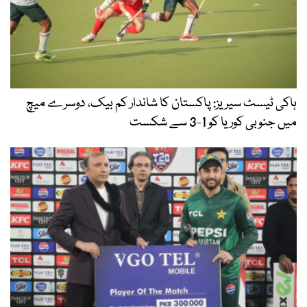
ہاکی ٹیسٹ سیریز: پاکستان کا شاندار کم بیک، دوسرے میچ
میں جنوبی کوریا کو 1-3 سے شکست