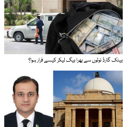
بینک گارڈ نوٹوں سے بھرا بیگ لیکر کیسے فرار ہوا؟