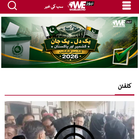
سب کی خبر
کلفٹن