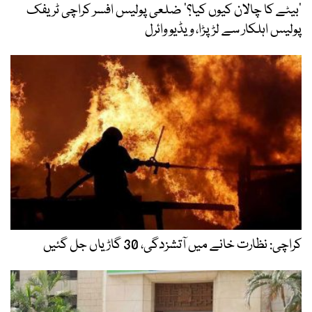
’بیٹے کا چالان کیوں کیا؟‘ ضلعی پولیس افسر کراچی ٹریفک
پولیس اہلکار سے لڑ پڑا، ویڈیو وائرل
کراچی: نظارت خانے میں آتشزدگی، 30 گاڑیاں جل گئیں