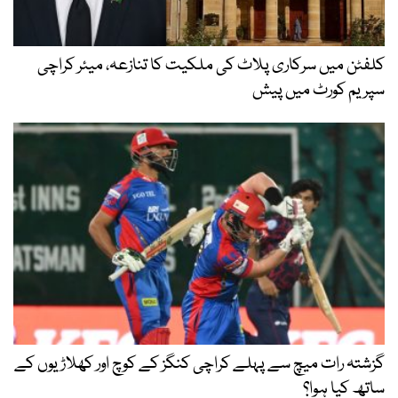
کلفٹن میں سرکاری پلاٹ کی ملکیت کا تنازعہ، میئر کراچی
سپریم کورٹ میں پیش
گزشتہ رات میچ سے پہلے کراچی کنگز کے کوچ اور کھلاڑیوں کے
ساتھ کیا ہوا؟