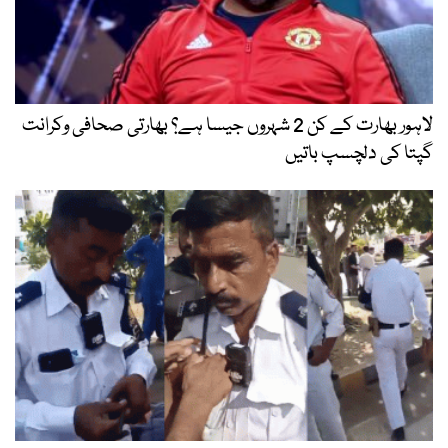
لاہور بھارت کے کن 2 شہروں جیسا ہے؟ بھارتی صحافی وکرانت
گپتا کی دلچسپ باتیں