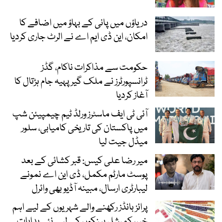
دریاؤں میں پانی کے بہاؤ میں اضافے کا
امکان، این ڈی ایم اے نے الرٹ جاری کردیا
حکومت سے مذاکرات ناکام، گڈز
ٹرانسپورٹرز نے ملک گیر پہیہ جام ہڑتال کا
آغاز کردیا
آئی ٹی ایف ماسٹرز ورلڈ ٹیم چیمپیئن شپ
میں پاکستان کی تاریخی کامیابی، سلور
میڈل جیت لیا
میر رضا علی کیس: قبر کشائی کے بعد
پوسٹ مارٹم مکمل، ڈی این اے نمونے
لیبارٹری ارسال، مبینہ آڈیو بھی وائرل
پرائز بانڈز رکھنے والے شہریوں کے لیے اہم
خبر، کمرشل بینکوں کے لیے نئی ہدایات