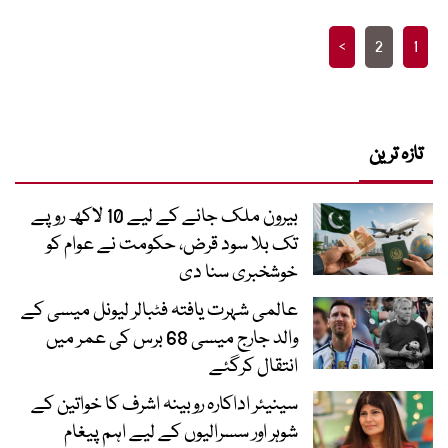
Posts
>
2
1
pagination
تازہ ترین
بیرون ملک جانے کے لیے 10 لاکھ روپے
تک بلا سود قرض، حکومت نے عوام کو
خوشخبری سنا دی
عالمی شہرت یافتہ فٹبالر لیونل میسی کے
والد جارج میسی 68 برس کی عمر میں
انتقال کرگئے
سینیئر اداکارہ روبینہ اشرف کا خواتین کے
شوہر اور سسرالیوں کے لیے اہم پیغام