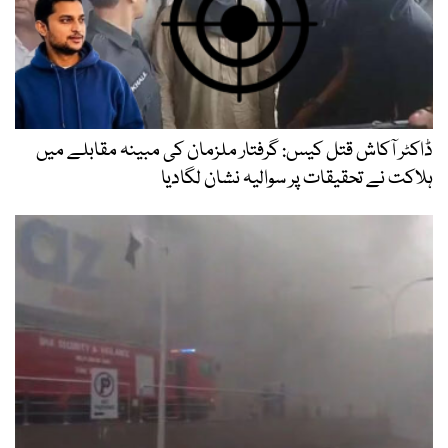
ڈاکٹر آکاش قتل کیس: گرفتار ملزمان کی مبینہ مقابلے میں
ہلاکت نے تحقیقات پر سوالیہ نشان لگادیا