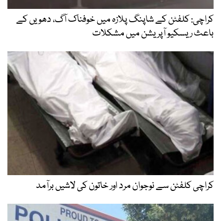
کراچی: کلفٹن کے شاپنگ پلازہ میں خوفناک آگ، دھویں کے
باعث ریسکیو آپریشن میں مشکلات
کراچی کلفٹن سے نوجوان مرد اور خاتون کی لاشیں برآمد