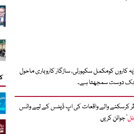
یہ کاروں کومکمل سکیورٹی، سازگار کاروباری ماحول
کا
یٹیجک دوست سمجھتا ہے۔
متاثر کرسکنے والے واقعات کی اپ ڈیٹس کے لیے واٹس
نل
‘ جوائن کریں