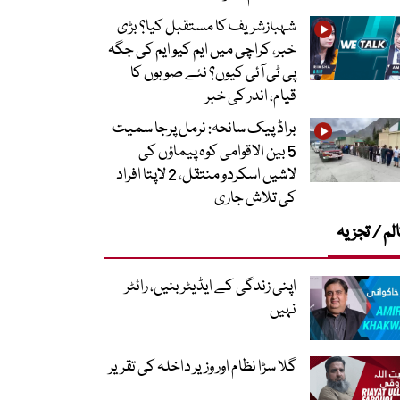
شہبازشریف کا مستقبل کیا؟ بڑی
خبر، کراچی میں ایم کیو ایم کی جگہ
پی ٹی آئی کیوں؟ نئے صوبوں کا
قیام، اندر کی خبر
براڈ پیک سانحہ: نرمل پرجا سمیت
5 بین الاقوامی کوہ پیماؤں کی
لاشیں اسکردو منتقل، 2 لاپتا افراد
کی تلاش جاری
لم / تجزیہ
اپنی زندگی کے ایڈیٹر بنیں، رائٹر
نہیں
گلا سڑا نظام اور وزیر داخلہ کی تقریر