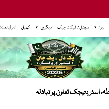
نیوز
سوشل / فیکٹ چیک
میگزین
کھیل
انٹرٹینمنٹ
ہ، اسٹریٹیجک تعاون پر تبادلہ