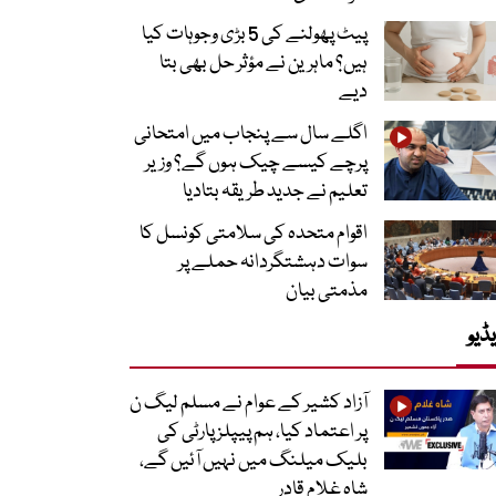
پیٹ پھولنے کی 5 بڑی وجوہات کیا
ہیں؟ ماہرین نے مؤثر حل بھی بتا
دیے
اگلے سال سے پنجاب میں امتحانی
پرچے کیسے چیک ہوں گے؟ وزیر
تعلیم نے جدید طریقہ بتادیا
اقوام متحدہ کی سلامتی کونسل کا
سوات دہشتگردانہ حملے پر
مذمتی بیان
ڈیو
آزاد کشیر کے عوام نے مسلم لیگ ن
پر اعتماد کیا، ہم پیپلز پارٹی کی
بلیک میلنگ میں نہیں آئیں گے،
شاہ غلام قادر