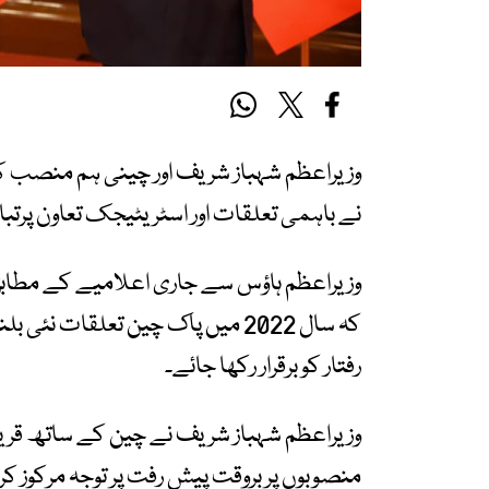
وزیراعظم شہباز شریف اور چینی ہم منصب ک
نے باہمی تعلقات اور اسٹریٹیجک تعاون پرتباد
وزیراعظم ہاؤس سے جاری اعلامیے کے مطابق ٹ
رفتار کو برقرار رکھا جائے۔
وزیراعظم شہباز شریف نے چین کے ساتھ قریب
منصوبوں پر بروقت پیش رفت پر توجہ مرکوز کرنے 