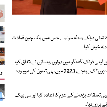
ا ٹیلی فونک رابطہ ہوا ہے جس میں پاک چین قیادت
لہ خیال کیا۔
یلی فونک گفتگو میں دونوں رہنماؤں نے اتفاق کیا
کہ سال 2022 میں پاک چین تعلقات نئی بلندیوں تک پہنچے، 2023 میں بھی تعاون کی موجودہ
وی
ی تعلقات بڑھانےکے عزم کا اعادہ کیا اور سی پیک
پر زور دیا۔