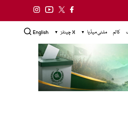
کالم
ملٹی میڈیا
X چینلز
English