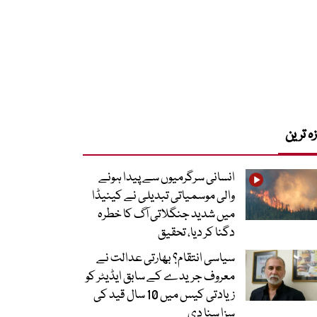
زہ ترین
انسانی سرگرمیوں سے پیدا ہونے
والی موسمیاتی تبدیلی نے کینیڈا
میں شدید جنگلاتی آگ کا خطرہ
دگنا کر دیا، تحقیق
سیاسی انتقام؟ بھارتی عدالت نے
معروف جریدے کے سابق ایڈیٹر کو
زیادتی کیس میں 10 سال قید کی
سزا سنا دی