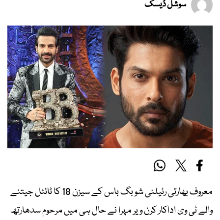
سوشل ڈیسک
معروف بھارتی رئیلٹی شو بگ باس کے سیزن 18 کا ٹائٹل جیتنے
والے ٹی وی اداکار کرن ویر مہرا نے حال ہی میں مرحوم سدھارتھ