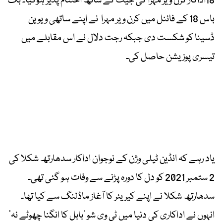
18اداکار کرن ویر مہرا کی جیت کے ساتھ اختتام پذیر ہوگیا۔ بگ
باس 18 کے فائنل میں کرن ویر مہرا نے اپنے ساتھی ویوین
ڈسینا کو شکست دی جبکہ رجت دلال نے اس مقابلے میں
تیسری پوزیشن حاصل کی۔
یاد رہے کہ انڈین ٹیلی وژن کے نوجوان اداکار سدھارتھ شکلا کی
2 ستمبر 2021 کو دل کا دورہ پڑنے سے وفات ہو گئی تھی۔
سدھارتھ شکلا نے اپنے کیریئر کا آغاز ماڈلنگ سے کیا تھا۔
انہوں نے اداکاری کی دنیا میں ٹی وی شو ’بابل کا انگنا چھوٹے نہ‘