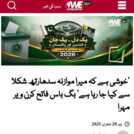
سب کی خبر
’خوشی ہے کہ میرا موازنہ سدھارتھ شکلا
سے کیا جا رہا ہے‘ بگ باس فاتح کرن ویر
مہرا
پیر 20 جنوری 2025