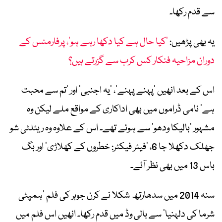
سے قدم رکھا۔
یہ بھی پڑھیں:
’کیا حال ہے کیا دکھا رہے ہو‘، پرفارمنس کے
دوران مزاحیہ فنکار کس کرب سے گزرتے ہیں؟
اس کے بعد انھیں ’پہنے پہنے‘، ’یہ اجنبی‘ اور ’تم سے محبت
ہے‘ نامی ڈراموں میں بھی اداکاری کے مواقع ملے لیکن وہ
مشہور ’بالیکا ودھو‘ سے ہوئے تھے۔ اس کے علاوہ وہ ریئلٹی شو
جھلک دکھلا جا 6، ’فیئر فیکٹر: خطروں کے کھلاڑی‘ اور بگ
باس 13 میں بھی نظر آئے۔
سنہ 2014 میں سدھارتھ شکلا نے کرن جوہر کی فلم ’ہمپٹی
شرما کی دلہنیا‘ سے بالی وڈ میں قدم رکھا۔ انھیں اس فلم میں