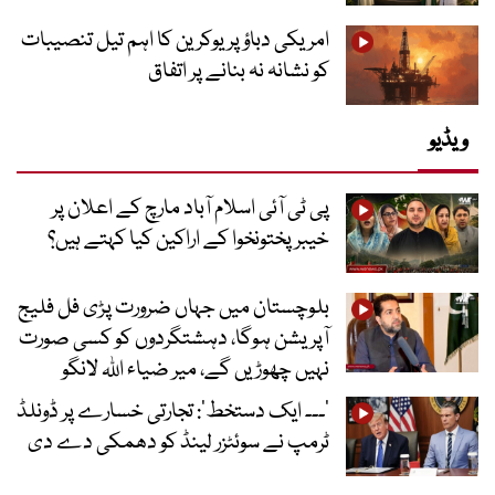
امریکی دباؤ پر یوکرین کا اہم تیل تنصیبات
کو نشانہ نہ بنانے پر اتفاق
ویڈیو
پی ٹی آئی اسلام آباد مارچ کے اعلان پر
خیبر پختونخوا کے اراکین کیا کہتے ہیں؟
بلوچستان میں جہاں ضرورت پڑی فل فلیج
آپریشن ہوگا، دہشتگردوں کو کسی صورت
نہیں چھوڑیں گے، میر ضیاء اللہ لانگو
’۔۔۔ ایک دستخط‘: تجارتی خسارے پر ڈونلڈ
ٹرمپ نے سوئٹزر لینڈ کو دھمکی دے دی