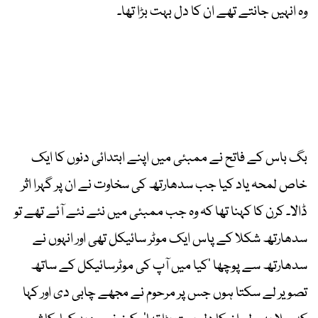
وہ انہیں جانتے تھے ان کا دل بہت بڑا تھا۔
بگ باس کے فاتح نے ممبئی میں اپنے ابتدائی دنوں کا ایک
خاص لمحہ یاد کیا جب سدھارتھ کی سخاوت نے ان پر گہرا اثر
ڈالا۔ کرن کا کہنا تھا کہ وہ جب ممبئی میں نئے نئے آئے تھے تو
سدھارتھ شکلا کے پاس ایک موٹر سائیکل تھی اور انہوں نے
سدھارتھ سے پوچھا ’کیا میں آپ کی موٹرسائیکل کے ساتھ
تصویر لے سکتا ہوں جس پر مرحوم نے مجھے چابی دی اور کہا