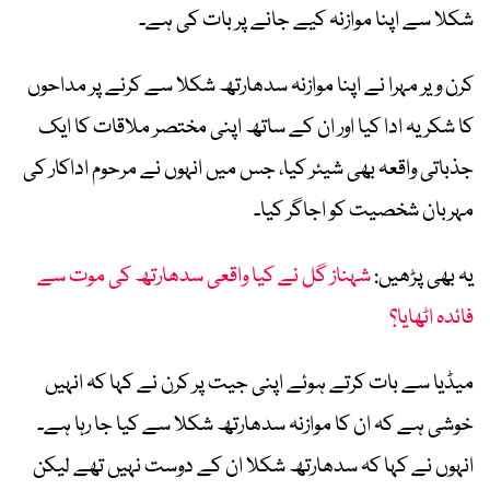
شکلا سے اپنا موازنہ کیے جانے پر بات کی ہے۔
کرن ویر مہرا نے اپنا موازنہ سدھارتھ شکلا سے کرنے پر مداحوں
کا شکریہ ادا کیا اور ان کے ساتھ اپنی مختصر ملاقات کا ایک
جذباتی واقعہ بھی شیئر کیا، جس میں انہوں نے مرحوم اداکار کی
مہربان شخصیت کو اجاگر کیا۔
یہ بھی پڑھیں:
شہناز گل نے کیا واقعی سدھارتھ کی موت سے
فائدہ اٹھایا؟
میڈیا سے بات کرتے ہوئے اپنی جیت پر کرن نے کہا کہ انہیں
خوشی ہے کہ ان کا موازنہ سدھارتھ شکلا سے کیا جا رہا ہے۔
انہوں نے کہا کہ سدھارتھ شکلا ان کے دوست نہیں تھے لیکن