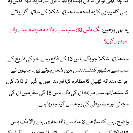
کہ چلا بھی لو، ان کا دل بہت بڑا تھا‘۔ کرن نے مزید کہا، کاش وہ
اپنی کامیبابی کا یہ لمحہ سدھارتھ شکلا کے ساتھ گزار پاتے۔
یہ بھی پڑھیں:
بگ باس 18: سب سے زیادہ معاوضہ لینے والے
امیدوار کون؟
سدھارتھ شکلا جو بگ باس 13 کے فاتح رہے، شو کی تاریخ کے
سب سے مشہور کنٹسٹنٹس میں شمار ہوتے ہیں۔ جنہوں نے
جرات مندانہ کھیل کا مظاہرہ کیا اور مداحوں پر گہرا اثر ڈالا۔ کرن
کا سدھارتھ سے موازنہ ان کی بگ باس 18 کی سفر میں ان کی
سچائی اور مضبوطی کی وجہ سے کیا جا رہا ہے۔
واضح رہے کہ ساڑھے 3 ماہ سے زائد جاری رہنے والا بگ باس