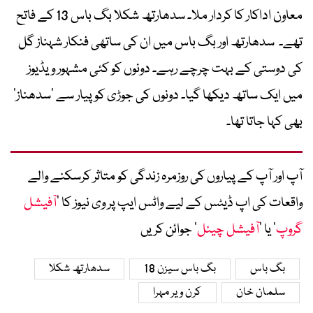
معاون اداکار کا کردار ملا۔ سدھارتھ شکلا بگ باس 13 کے فاتح
تھے۔ سدھارتھ اور بگ باس میں ان کی ساتھی فنکار شہناز گل
کی دوستی کے بہت چرچے رہے۔ دونوں کو کئی مشہور ویڈیوز
میں ایک ساتھ دیکھا گیا۔ دونوں کی جوڑی کو پیار سے ’سدھناز‘
بھی کہا جاتا تھا۔
آپ اور آپ کے پیاروں کی روزمرہ زندگی کو متاثر کرسکنے والے
واقعات کی اپ ڈیٹس کے لیے واٹس ایپ پر وی نیوز کا ’
آفیشل
گروپ
‘ یا ’
آفیشل چینل
‘ جوائن کریں
بگ باس
بگ باس سیزن 18
سدھارتھ شکلا
سلمان خان
کرن ویر مہرا