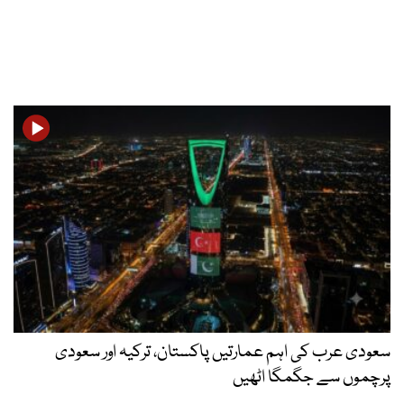
سعودی عرب کی اہم عمارتیں پاکستان، ترکیہ اور سعودی
پرچموں سے جگمگا اٹھیں