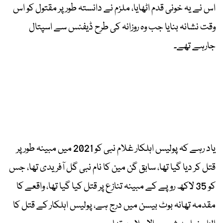
اس نے یہ خونی قدم اٹھایا، ملزم نے دانستہ طور پر مقتول کو اس
وقت نشانہ بنایا جب وہ روزانہ کی طرح ڈیفنس سے اسپتال
جارہے تھے۔
یاد رہے کہ پولیس اہلکار غلام نبی کو 2021 میں مبینہ طور پر
قتل کر دیا گیا تھا، سابق گن مین کا نام نبی گل آفریدی تھا، جس
کو 35 لاکھ روپے کے مبینہ تنازع پر قتل کیا گیا تھا، واقعے کا
مقدمہ تھانہ بوٹ بیسن میں درج ہے، پولیس اہلکار کے قتل کا