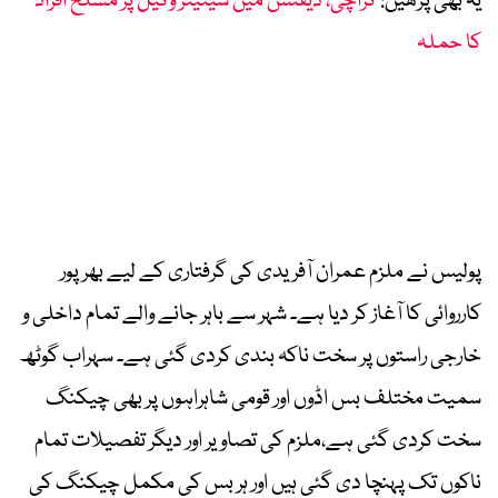
یہ بھی پڑھیں:
کراچی، ڈیفنس میں سینیئر وکیل پر مسلح افراد
کا حملہ
پولیس نے ملزم عمران آفریدی کی گرفتاری کے لیے بھرپور
کارروائی کا آغاز کر دیا ہے۔ شہر سے باہر جانے والے تمام داخلی و
خارجی راستوں پر سخت ناکہ بندی کردی گئی ہے۔ سہراب گوٹھ
سمیت مختلف بس اڈوں اور قومی شاہراہوں پر بھی چیکنگ
سخت کردی گئی ہے،ملزم کی تصاویر اور دیگر تفصیلات تمام
ناکوں تک پہنچا دی گئی ہیں اور ہر بس کی مکمل چیکنگ کی