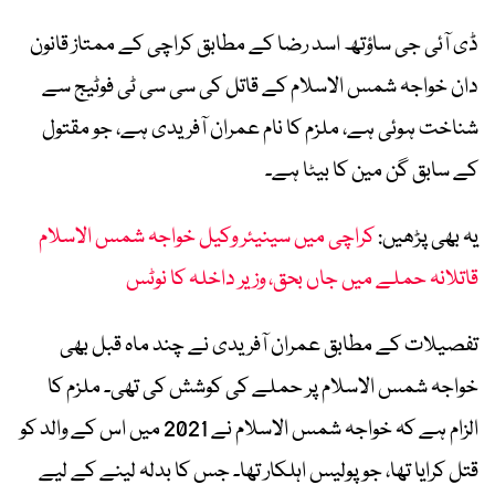
ڈی آئی جی ساؤتھ اسد رضا کے مطابق کراچی کے ممتاز قانون
دان خواجہ شمس الاسلام کے قاتل کی سی سی ٹی فوٹیج سے
شناخت ہوئی ہے، ملزم کا نام عمران آفریدی ہے، جو مقتول
کے سابق گن مین کا بیٹا ہے۔
یہ بھی پڑھیں:
کراچی میں سینیئر وکیل خواجہ شمس الاسلام
قاتلانہ حملے میں جاں بحق، وزیر داخلہ کا نوٹس
تفصیلات کے مطابق عمران آفریدی نے چند ماہ قبل بھی
خواجہ شمس الاسلام پر حملے کی کوشش کی تھی۔ ملزم کا
الزام ہے کہ خواجہ شمس الاسلام نے 2021 میں اس کے والد کو
قتل کرایا تھا، جو پولیس اہلکار تھا۔ جس کا بدلہ لینے کے لیے