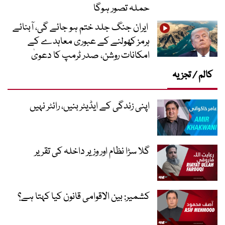
حملہ تصور ہوگا
ایران جنگ جلد ختم ہو جائے گی، آبنائے
ہرمز کھولنے کے عبوری معاہدے کے
امکانات روشن، صدر ٹرمپ کا دعویٰ
کالم / تجزیہ
اپنی زندگی کے ایڈیٹر بنیں، رائٹر نہیں
گلا سڑا نظام اور وزیر داخلہ کی تقریر
کشمیر: بین الاقوامی قانون کیا کہتا ہے؟