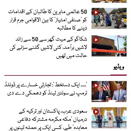
50 عالمی ماہرین کا طالبان کے اقدامات
کو ’صنفی امتیاز‘ کا بین الاقوامی جرم قرار
دینے کا مطالبہ
شکاگو کے میت گھر سے 50 سے زائد
لاشیں برآمد، کئی لاشیں گلنے سڑنے کی
حالت میں تھیں
ویڈیو
’۔۔۔ ایک دستخط‘: تجارتی خسارے پر ڈونلڈ
ٹرمپ نے سوئٹزر لینڈ کو دھمکی دے دی
سعودی عرب، پاکستان اور ترکیہ کے
درمیان ’مکہ مکرمہ مشترکہ دفاعی
معاہدہ‘ طے، کسی ایک پر حملہ تینوں پر