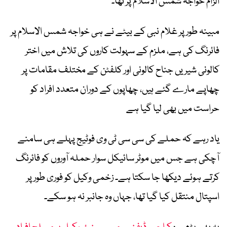
الزام خواجہ شمس الاسلام پر تھا۔
مبینہ طور پر غلام نبی کے بیٹے نے ہی خواجہ شمس الاسلام پر
فائرنگ کی ہے، ملزم کے سہولت کاروں کی تلاش میں اختر
کالونی شیریں جناح کالونی اور کلفٹن کے مختلف مقامات پر
چھاپے مارے گئے ہیں، چھاپوں کے دوران متعدد افراد کو
حراست میں بھی لیا گیا ہے
یاد رہے کہ حملے کی سی سی ٹی وی فوٹیج پہلے ہی سامنے
آچکی ہے جس میں موٹر سائیکل سوار حملہ آوروں کو فائرنگ
کرتے ہوئے دیکھا جا سکتا ہے۔ زخمی وکیل کو فوری طور پر
اسپتال منتقل کیا گیا تھا، جہاں وہ جانبر نہ ہو سکے۔