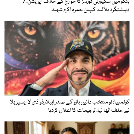
ہنگو میں سکیورٹی فورسز کا خوارج کے خلاف آپریشن، 7
دہشتگرد ہلاک، کیپٹن حمزہ اکرم شہید
کولمبیا: نو منتخب دائیں بازو کے صدر ابیلارڈو ڈی لا ایسپریلا
نے حلف اٹھا لیا، ترجیحات کا اعلان کردیا