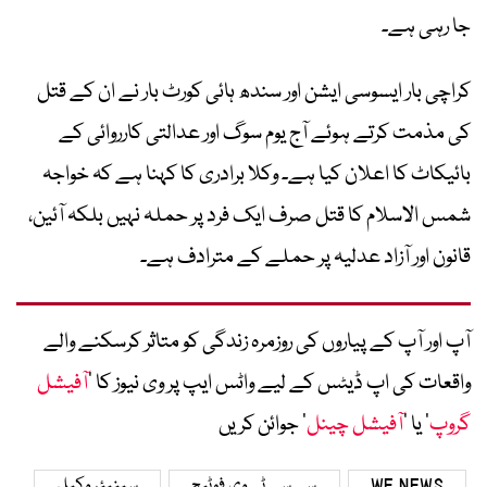
جا رہی ہے۔
کراچی بار ایسوسی ایشن اور سندھ ہائی کورٹ بار نے ان کے قتل
کی مذمت کرتے ہوئے آج یوم سوگ اور عدالتی کارروائی کے
بائیکاٹ کا اعلان کیا ہے۔ وکلا برادری کا کہنا ہے کہ خواجہ
شمس الاسلام کا قتل صرف ایک فرد پر حملہ نہیں بلکہ آئین،
قانون اور آزاد عدلیہ پر حملے کے مترادف ہے۔
آپ اور آپ کے پیاروں کی روزمرہ زندگی کو متاثر کرسکنے والے
واقعات کی اپ ڈیٹس کے لیے واٹس ایپ پر وی نیوز کا ’
آفیشل
گروپ
‘ یا ’
آفیشل چینل
‘ جوائن کریں
WE NEWS
سی سی ٹی وی فوٹیج
سینیئر وکیل