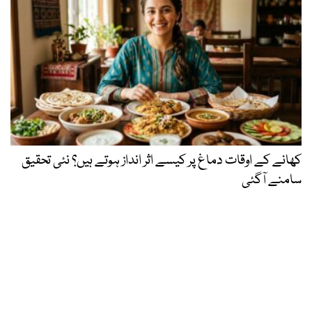
کھانے کے اوقات دماغ پر کیسے اثر انداز ہوتے ہیں؟ نئی تحقیق
سامنے آگئی