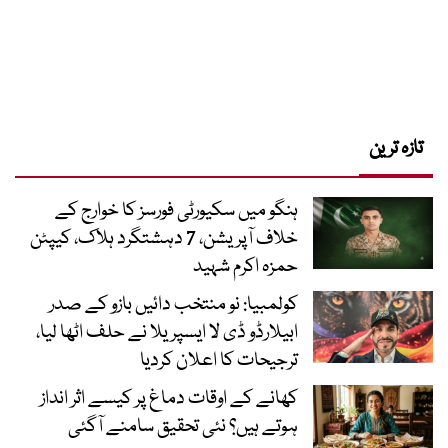
تازہ ترین
ہنگو میں سکیورٹی فورسز کا خوارج کے
خلاف آپریشن، 7 دہشتگرد ہلاک، کیپٹن
حمزہ اکرم شہید
کولمبیا: نو منتخب دائیں بازو کے صدر
ابیلارڈو ڈی لا ایسپریلا نے حلف اٹھا لیا،
ترجیحات کا اعلان کردیا
کھانے کے اوقات دماغ پر کیسے اثر انداز
ہوتے ہیں؟ نئی تحقیق سامنے آگئی