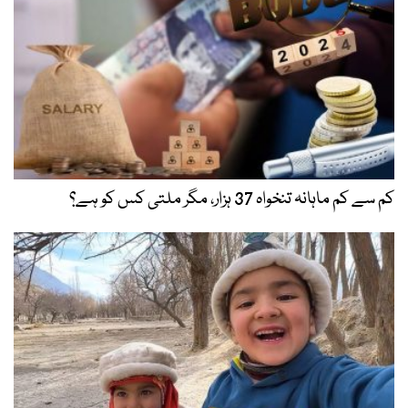
کم سے کم ماہانہ تنخواہ 37 ہزار، مگر ملتی کس کو ہے؟