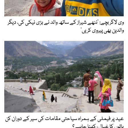
وی لاگر بچے: ’ننھے شیراز کے ساتھ والد نے بڑی نیکی کی، دیگر
والدین بھی پیروی کریں‘
عید پر فیملی کے ہمراہ سیاحتی مقامات کی سیر کے دوران کن
باتوں کا خیال رکھنا چاہیے؟