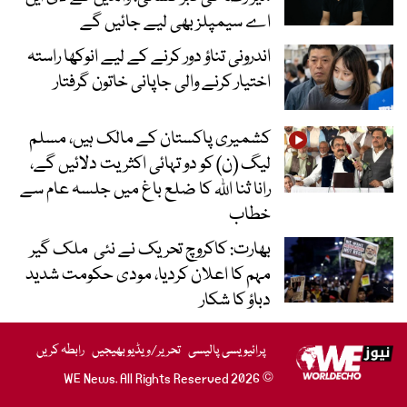
اے سیمپلز بھی لیے جائیں گے
اندرونی تناؤ دور کرنے کے لیے انوکھا راستہ
اختیار کرنے والی جاپانی خاتون گرفتار
کشمیری پاکستان کے مالک ہیں، مسلم
لیگ (ن) کو دو تہائی اکثریت دلائیں گے،
رانا ثنا اللہ کا ضلع باغ میں جلسہ عام سے
خطاب
بھارت: کاکروچ تحریک نے نئی ملک گیر
مہم کا اعلان کردیا، مودی حکومت شدید
دباؤ کا شکار
پرائیویسی پالیسی
تحریر/ویڈیو بھیجیں
رابطہ کریں
© 2026 WE News. All Rights Reserved