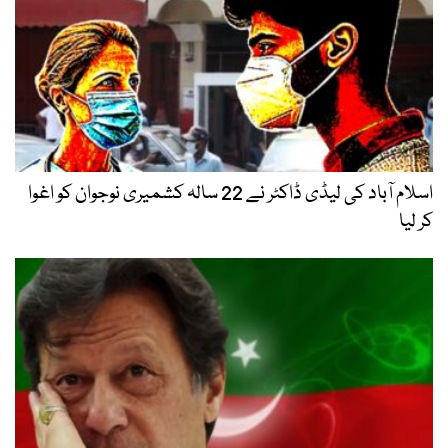
اسلام آباد کی لیڈی ڈاکٹر نے 22 سالہ کشمیری نوجوان کو اغوا
کر لیا