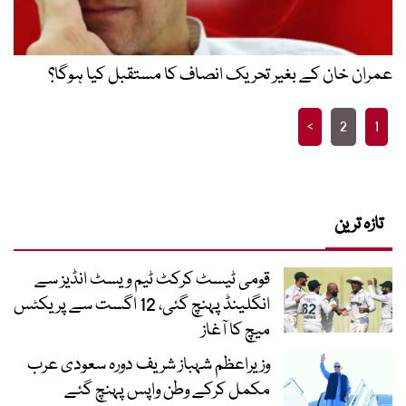
عمران خان کے بغیر تحریک انصاف کا مستقبل کیا ہوگا؟
Posts
>
2
1
pagination
تازہ ترین
قومی ٹیسٹ کرکٹ ٹیم ویسٹ انڈیز سے
انگلینڈ پہنچ گئی، 12 اگست سے پریکٹس
میچ کا آغاز
وزیراعظم شہباز شریف دورہ سعودی عرب
مکمل کرکے وطن واپس پہنچ گئے