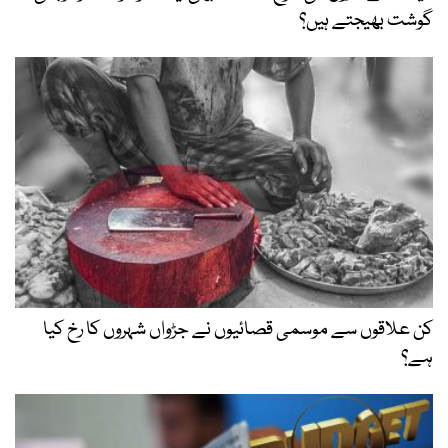
گوشت بھیجتے ہیں؟
کن علاقوں سے موسمی قصائیوں نے جڑواں شہروں کا رخ کیا
ہے؟