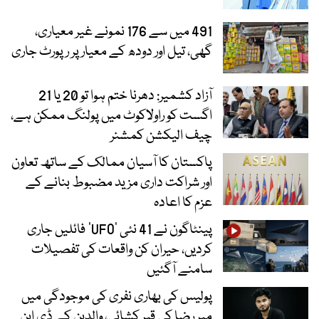
491 میں سے 176 نمونے غیر معیاری،
گھی، تیل اور دودھ کے معیار پر رپورٹ جاری
آزاد کشمیر: دھرنا ختم ہوا تو 20 یا 21
اگست کو راولاکوٹ میں پولنگ ممکن ہے،
چیف الیکشن کمشنر
پاکستان کا آسیان ممالک کے ساتھ تعاون
اور شراکت داری مزید مضبوط بنانے کے
عزم کا اعادہ
پینٹاگون نے 41 نئی ’UFO‘ فائلیں جاری
کردیں، حیران کن واقعات کی تفصیلات
سامنے آگئیں
پولیس کی بھاری نفری کی موجودگی میں
میر رضا کی قبر کشائی، والدین کے ڈی این