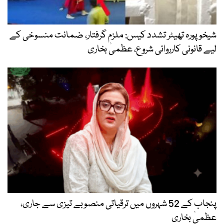
شیخوپورہ تھیٹر تشدد کیس: ملزم گرفتار، ضمانت منسوخی کے
لیے قانونی کارروائی شروع، عظمیٰ بخاری
پنجاب کے 52 شہروں میں ترقیاتی منصوبے تیزی سے جاری،
عظمیٰ بخاری