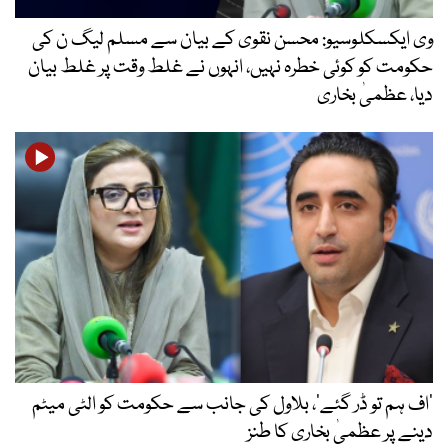
وی ایکسکلوسیو: محسن نقوی کے بیان سے مسلم لیگ ن کی
حکومت کو کوئی خطرہ نہیں، انہوں نے غلط وقت پر غلط بیان
دیا، عظمیٰ بخاری
’اف ہم تو ڈر گئے‘، بلاول کی جانب سے حکومت کو الٹی میٹم
دینے پر عظمیٰ بخاری کا طنز