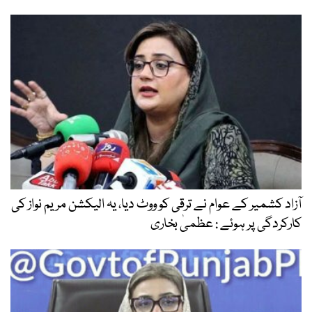
آزاد کشمیر کے عوام نے ترقی کو ووٹ دیا، یہ الیکشن مریم نواز کی
کارکردگی پر ہوئے : عظمیٰ بخاری