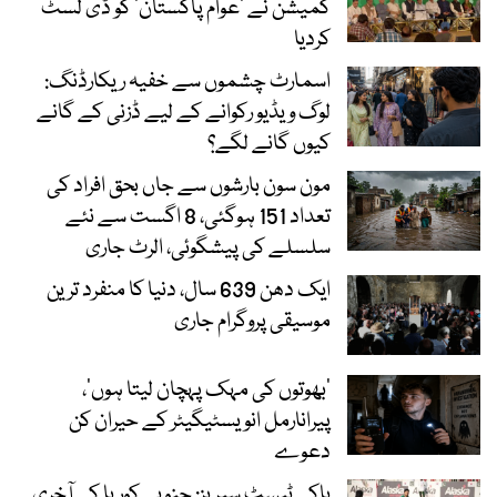
کمیشن نے ’عوام پاکستان‘ کو ڈی لسٹ
کردیا
اسمارٹ چشموں سے خفیہ ریکارڈنگ:
لوگ ویڈیو رکوانے کے لیے ڈزنی کے گانے
کیوں گانے لگے؟
مون سون بارشوں سے جاں بحق افراد کی
تعداد 151 ہوگئی، 8 اگست سے نئے
سلسلے کی پیشگوئی، الرٹ جاری
ایک دھن 639 سال، دنیا کا منفرد ترین
موسیقی پروگرام جاری
‘بھوتوں کی مہک پہچان لیتا ہوں’،
پیرانارمل انویسٹیگیٹر کے حیران کن
دعوے
ہاکی ٹیسٹ سیریز: جنوبی کوریا کی آخری