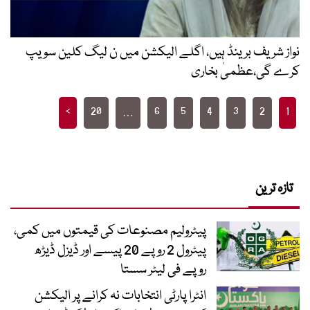
نواز شریف برینڈ ہیں، اگلے الیکشن میں ن لیگ کلین سویپ
کرے گی،عظمیٰ بخاری
Posts
>
20
6
5
4
3
2
1
…
pagination
تازہ ترین
پیٹرولیم مصنوعات کی قیمتوں میں کمی،
پیٹرول 2 روپے 20 پیسے اور ڈیزل ڈیڑھ
روپے فی لیٹر سستا
انٹرا پارٹی انتخابات نہ کرانے پر الیکشن