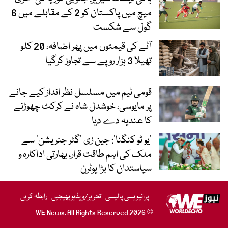
میچ میں پاکستان کو 2 کے مقابلے میں 6
گول سے شکست
آٹے کی قیمتوں میں پھر اضافہ، 20 کلو
تھیلا 3 ہزار روپے سے تجاوز کرگیا
قومی ٹیم میں مسلسل نظر انداز کیے جانے
پر مایوسی، خوشدل شاہ نے کرکٹ چھوڑنے
کا عندیہ دے دیا
’یو ٹو کنگنا‘: جین زی ’گٹر جنریشن‘ سے
ملک کی اہم طاقت قرار، بھارتی اداکارہ و
سیاستدان کا بڑا یوٹرن
پرائیویسی پالیسی
تحریر/ویڈیو بھیجیں
رابطہ کریں
© 2026 WE News. All Rights Reserved