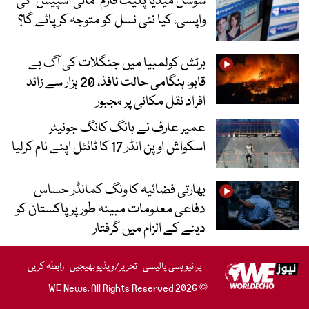
سوشل میڈیا پلیٹ فارم ‘مائی اسپیس’ کی
واپسی، کیا نئی نسل کو متوجہ کر پائے گا؟
برٹش کولمبیا میں جنگلات کی آگ بے
قابو، ہنگامی حالت نافذ، 20 ہزار سے زائد
افراد نقل مکانی پر مجبور
عمیر عارف نے ہانگ کانگ جونیئر
اسکواش اوپن انڈر 17 کا ٹائٹل اپنے نام کرلیا
بھارتی فضائیہ کا ونگ کمانڈر حساس
دفاعی معلومات مبینہ طور پر پاکستان کو
دینے کے الزام میں گرفتار
پرائیویسی پالیسی
تحریر/ویڈیو بھیجیں
رابطہ کریں
© 2026 WE News. All Rights Reserved