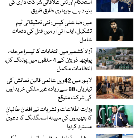
استحکام اور نئی علاقائی شراکت داری کی
بنیاد ہے، چوہدری طارق فاروق
میر رضا علی کیس: نئی تحقیقاتی ٹیم
تشکیل، ایف آئی آر میں قتل کی دفعات
شامل
آزاد کشمیر میں انتخابات کا تیسرا مرحلہ،
پونچھ ڈویژن کے 4 حلقوں میں پولنگ کل،
انتظامات مکمل
لاہور میں 42ویں عالمی قالین نمائش کی
تیاریاں، 80 سے زیادہ غیر ملکی خریداروں
کی شرکت متوقع
وزارت اطلاعات و نشریات نے افغان طالبان
کا ہتھیاروں کی مبینہ اسمگلنگ کا دعویٰ
مسترد کردیا