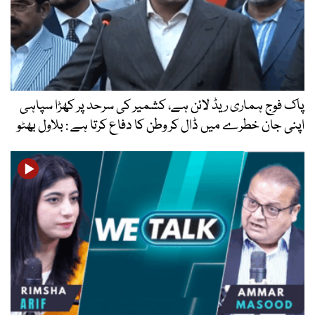
پاک فوج ہماری ریڈ لائن ہے، کشمیر کی سرحد پر کھڑا سپاہی
اپنی جان خطرے میں ڈال کر وطن کا دفاع کرتا ہے : بلاول بھٹو