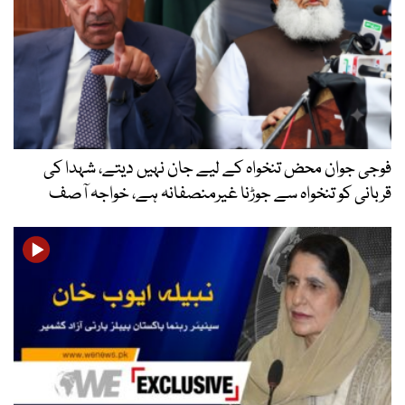
فوجی جوان محض تنخواہ کے لیے جان نہیں دیتے، شہدا کی
قربانی کو تنخواہ سے جوڑنا غیرمنصفانہ ہے، خواجہ آصف