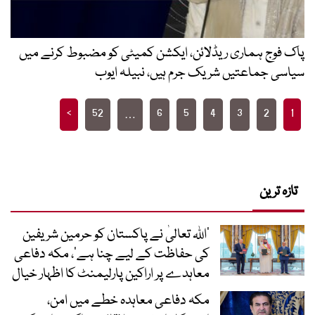
پاک فوج ہماری ریڈلائن، ایکشن کمیٹی کو مضبوط کرنے میں
سیاسی جماعتیں شریک جرم ہیں، نبیلہ ایوب
Posts
>
52
6
5
4
3
2
1
…
pagination
تازہ ترین
’اللہ تعالیٰ نے پاکستان کو حرمین شریفین
کی حفاظت کے لیے چنا ہے‘، مکہ دفاعی
معاہدے پر اراکین پارلیمنٹ کا اظہار خیال
مکہ دفاعی معاہدہ خطے میں امن،