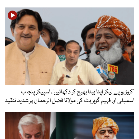
’کروڑ روپے لیکر اپنا بیٹا بھیج کر دکھائیں‘، اسپیکر پنجاب
اسمبلی اور فہیم گوہر بٹ کی مولانا فضل الرحمان پر شدید تنقید