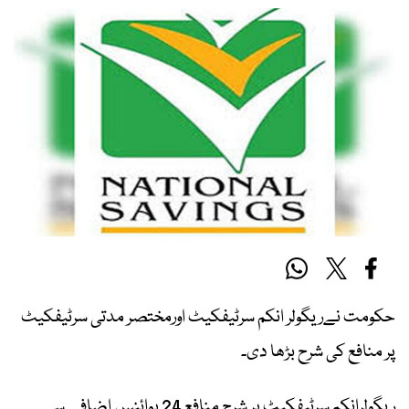
حکومت نےریگولر انکم سرٹیفکیٹ اورمختصر مدتی سرٹیفکیٹ
پر منافع کی شرح بڑھا دی۔
ریگولرانکم سرٹیفکیٹ پر شرح منافع 24 پوائنس اضافے سے