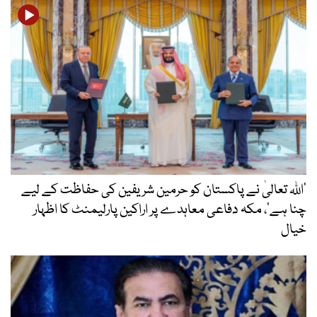
’اللہ تعالیٰ نے پاکستان کو حرمین شریفین کی حفاظت کے لیے
چنا ہے‘، مکہ دفاعی معاہدے پر اراکین پارلیمنٹ کا اظہار
خیال