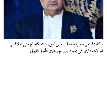
مکہ دفاعی معاہدہ خطے میں امن، استحکام اور نئی علاقائی
شراکت داری کی بنیاد ہے، چوہدری طارق فاروق