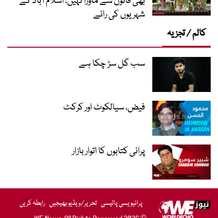
بھی قانون سے ماورا نہیں، اسلام آباد کے
شہریوں کی رائے
کالم / تجزیہ
سب گل سڑ چکا ہے
فیض، سیالکوٹ اور کرکٹ
پرانی کتابوں کا اتوار بازار
پرائیویسی پالیسی
تحریر/ویڈیو بھیجیں
رابطہ کریں