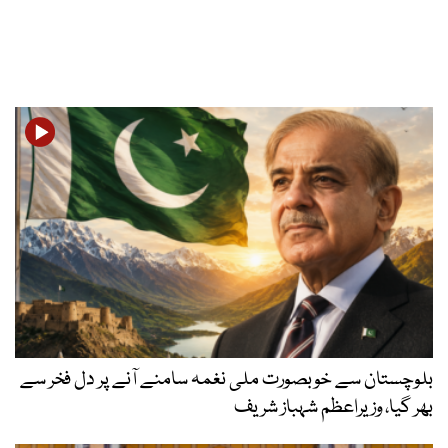
بلوچستان سے خوبصورت ملی نغمہ سامنے آنے پر دل فخر سے
بھر گیا، وزیراعظم شہباز شریف