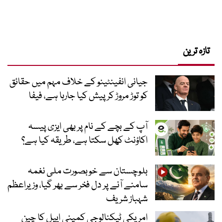
تازہ ترین
جیانی انفینٹینو کے خلاف مہم میں حقائق
کو توڑ مروڑ کر پیش کیا جارہا ہے، فیفا
آپ کے بچے کے نام پر بھی ایزی پیسہ
اکاؤنٹ کھل سکتا ہے، طریقہ کیا ہے؟
بلوچستان سے خوبصورت ملی نغمہ
سامنے آنے پر دل فخر سے بھر گیا، وزیراعظم
شہباز شریف
امریکی ٹیکنالوجی کمپنی ایپل کا چین