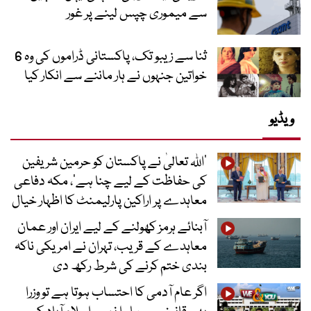
سے میموری چپس لینے پر غور
ثنا سے زیبو تک، پاکستانی ڈراموں کی وہ 6
خواتین جنہوں نے ہار ماننے سے انکار کیا
ویڈیو
’اللہ تعالیٰ نے پاکستان کو حرمین شریفین
کی حفاظت کے لیے چنا ہے‘، مکہ دفاعی
معاہدے پر اراکین پارلیمنٹ کا اظہار خیال
آبنائے ہرمز کھولنے کے لیے ایران اور عمان
معاہدے کے قریب، تہران نے امریکی ناکہ
بندی ختم کرنے کی شرط رکھ دی
اگر عام آدمی کا احتساب ہوتا ہے تو وزرا