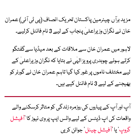
مزید برآں چیئرمین پاکستان تحریک انصاف (پی ٹی آئی) عمران
خان نے نگران وزیراعلیٰ پنجاب کے لیے 3 نام فائنل کرلیے۔
لاہور میں عمران خان سے ملاقات کے بعد میڈیا سےگفتگو
کرتے ہوئے چوہدری پرویز الہٰی نے بتایا کہ نگران وزیراعلیٰ کے
لیے مختلف ناموں پر غور کیا گیا تاہم عمران خان نے گورنر کو
بھیجنے کے لیے 3 نام فائنل کیے ہیں۔
آپ اور آپ کے پیاروں کی روزمرہ زندگی کو متاثر کرسکنے والے
واقعات کی اپ ڈیٹس کے لیے واٹس ایپ پر وی نیوز کا ’
آفیشل
گروپ
‘ یا ’
آفیشل چینل
‘ جوائن کریں