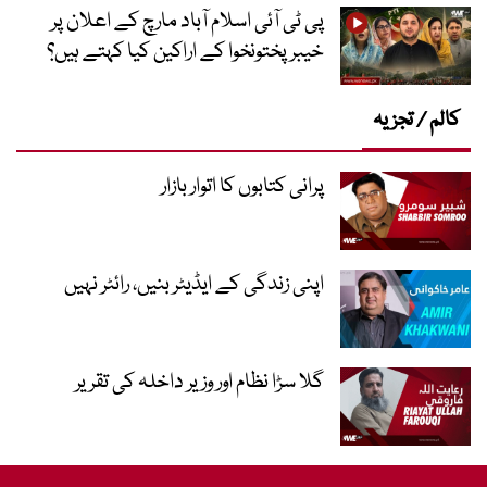
پی ٹی آئی اسلام آباد مارچ کے اعلان پر
خیبر پختونخوا کے اراکین کیا کہتے ہیں؟
کالم / تجزیہ
پرانی کتابوں کا اتوار بازار
اپنی زندگی کے ایڈیٹر بنیں، رائٹر نہیں
گلا سڑا نظام اور وزیر داخلہ کی تقریر