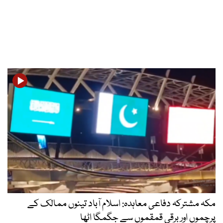
مکہ مشترکہ دفاعی معاہدہ: اسلام آباد تینوں ممالک کے
پرچموں اور برقی قمقموں سے جگمگا اٹھا