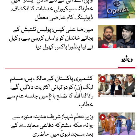
اوپن اے آئی کے نئے ماڈل ’ایسٹرا‘ میں
خطرناک سیکیورٹی خدشات کا انکشاف،
ڈیولپنگ کام عارضی معطل
میر رضا علی کیس: پولیس تفتیش کے
بجائے خاندان کو ہراساں کررہی ہے، وکیل
نے نیا پنڈورا باکس کھول دیا
ویڈیو
کشمیری پاکستان کے مالک ہیں، مسلم
لیگ (ن) کو دو تہائی اکثریت دلائیں گے،
رانا ثنا اللہ کا ضلع باغ میں جلسہ عام سے
خطاب
وزیراعظم شہباز شریف مدینہ منورہ سے
روانہ، مکہ مشترکہ دفاعی معاہدے کے
بعد مسجد نبویؐ میں حاضری