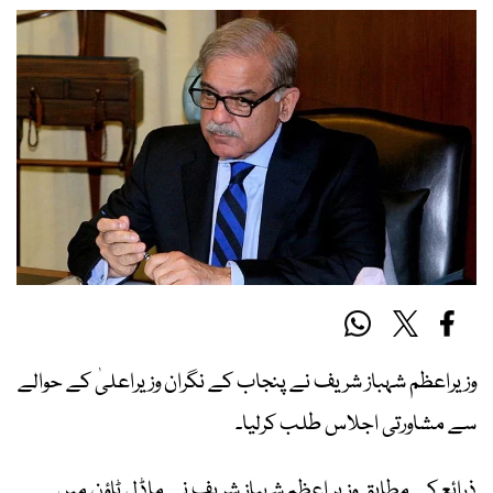
وزیراعظم شہباز شریف نے پنجاب کے نگران وزیراعلیٰ کے حوالے
سے مشاورتی اجلاس طلب کرلیا۔
ذرائع کے مطابق وزیر اعظم شہباز شریف نے ماڈل ٹاؤن میں