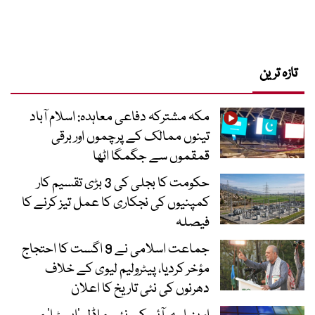
تازہ ترین
مکہ مشترکہ دفاعی معاہدہ: اسلام آباد
تینوں ممالک کے پرچموں اور برقی
قمقموں سے جگمگا اٹھا
حکومت کا بجلی کی 3 بڑی تقسیم کار
کمپنیوں کی نجکاری کا عمل تیز کرنے کا
فیصلہ
جماعت اسلامی نے 9 اگست کا احتجاج
مؤخر کردیا، پیٹرولیم لیوی کے خلاف
دھرنوں کی نئی تاریخ کا اعلان