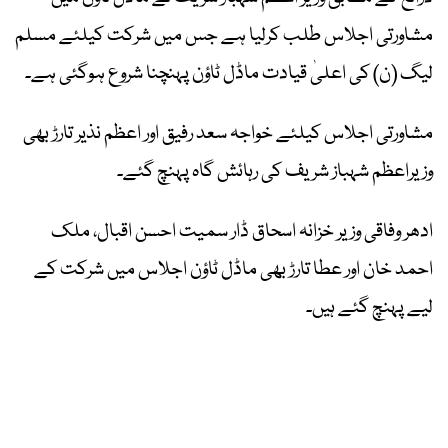
مشاورتی اجلاس طلب کرلیا ہے جس میں شرکت کیلئے مسلم
لیگ (ن) کی اعلیٰ قیادت ماڈل ٹاؤن پہنچنا شروع ہوگئی ہے۔
مشاورتی اجلاس کیلئے خواجہ سعد رفیق اور اعظم نذیر تارڑ بھی
وزیراعظم شہباز شریف کی رہائش گاہ پہنچ گئے۔
ادھر وفاقی وزیر خزانہ اسحاق ڈار سمیت احسن اقبال، ملک
احمد خان اور عطا تارڑ بھی ماڈل ٹاؤن اجلاس میں شرکت کے
لیے پہنچ گئے ہیں۔