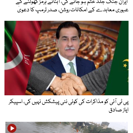
ایران جنگ جلد ختم ہو جائے گی، آبنائے ہرمز کھولنے کے
عبوری معاہدے کے امکانات روشن، صدر ٹرمپ کا دعویٰ
پی ٹی آئی کو مذاکرات کی کوئی نئی پیشکش نہیں کی، اسپیکر
ایاز صادق