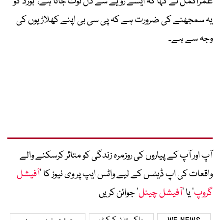
عمراکمل نے کہا کہ ایسے رویے سے دل ٹوٹ جاتا ہے، بورڈ کو
یہ سمجھنے کی ضرورت ہے کہ پی سی بی اپنے کھلاڑیوں کی
وجہ سے ہے۔
آپ اور آپ کے پیاروں کی روزمرہ زندگی کو متاثر کرسکنے والے
واقعات کی اپ ڈیٹس کے لیے واٹس ایپ پر وی نیوز کا ’
آفیشل
گروپ
‘ یا ’
آفیشل چینل
‘ جوائن کریں