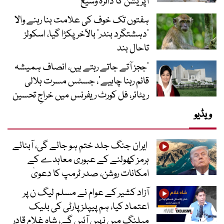
آپریشن کا دائرہ وسیع
ہفتوں تک خوف کی علامت بنا رہنے والا
‘دہشتگرد بندر’ بالآخر پکڑا گیا، اسکولز
تاحال بند
’ججز آتے جاتے رہتے ہیں، انصاف ہمیشہ
قائم رہنا چاہیے‘، جسٹس مسرت ہلالی
ریٹائر، فل کورٹ ریفرنس میں خراجِ تحسین
ویڈیو
ایران جنگ جلد ختم ہو جائے گی، آبنائے
ہرمز کھولنے کے عبوری معاہدے کے
امکانات روشن، صدر ٹرمپ کا دعویٰ
آزاد کشیر کے عوام نے مسلم لیگ ن پر
اعتماد کیا، ہم پیپلز پارٹی کی بلیک
میلنگ میں نہیں آئیں گے، شاہ غلام قادر