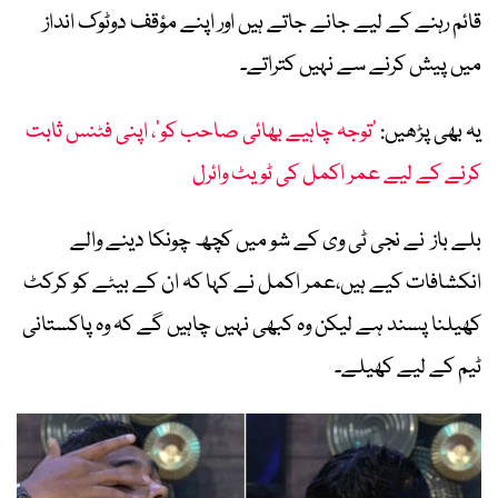
قائم رہنے کے لیے جانے جاتے ہیں اور اپنے مؤقف دوٹوک انداز
میں پیش کرنے سے نہیں کتراتے۔
یہ بھی پڑھیں:
’توجہ چاہیے بھائی صاحب کو‘، اپنی فٹنس ثابت
کرنے کے لیے عمر اکمل کی ٹویٹ وائرل
بلے باز نے نجی ٹی وی کے شو میں کچھ چونکا دینے والے
انکشافات کیے ہیں،عمر اکمل نے کہا کہ ان کے بیٹے کو کرکٹ
کھیلنا پسند ہے لیکن وہ کبھی نہیں چاہیں گے کہ وہ پاکستانی
ٹیم کے لیے کھیلے۔