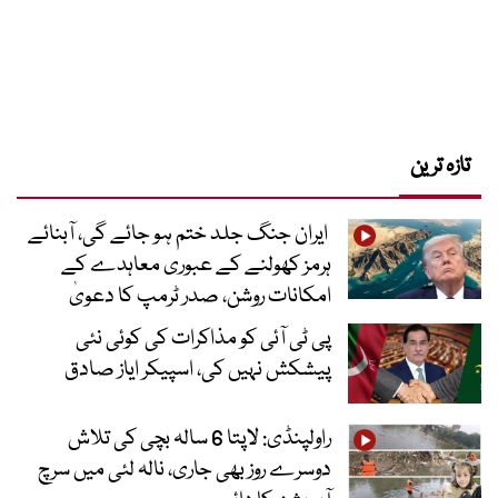
تازہ ترین
ایران جنگ جلد ختم ہو جائے گی، آبنائے
ہرمز کھولنے کے عبوری معاہدے کے
امکانات روشن، صدر ٹرمپ کا دعویٰ
پی ٹی آئی کو مذاکرات کی کوئی نئی
پیشکش نہیں کی، اسپیکر ایاز صادق
راولپنڈی: لاپتا 6 سالہ بچی کی تلاش
دوسرے روز بھی جاری، نالہ لئی میں سرچ