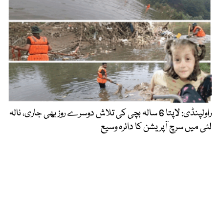
راولپنڈی: لاپتا 6 سالہ بچی کی تلاش دوسرے روز بھی جاری، نالہ
لئی میں سرچ آپریشن کا دائرہ وسیع