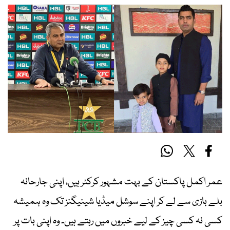
عمر اکمل پاکستان کے بہت مشہور کرکٹر ہیں، اپنی جارحانہ
بلے بازی سے لے کر اپنے سوشل میڈیا شینیگنز تک وہ ہمیشہ
کسی نہ کسی چیز کے لیے خبروں میں رہتے ہیں۔ وہ اپنی بات پر