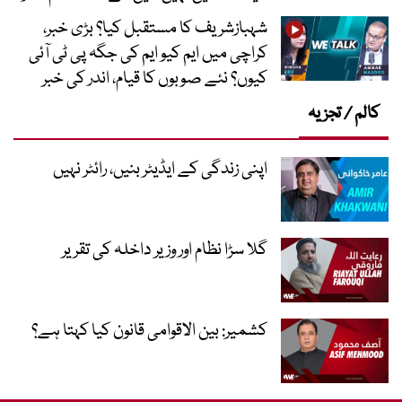
شہبازشریف کا مستقبل کیا؟ بڑی خبر،
کراچی میں ایم کیو ایم کی جگہ پی ٹی آئی
کیوں؟ نئے صوبوں کا قیام، اندر کی خبر
کالم / تجزیہ
اپنی زندگی کے ایڈیٹر بنیں، رائٹر نہیں
گلا سڑا نظام اور وزیر داخلہ کی تقریر
کشمیر: بین الاقوامی قانون کیا کہتا ہے؟