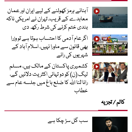
آبنائے ہرمز کھولنے کے لیے ایران اور عمان
معاہدے کے قریب، تہران نے امریکی ناکہ
بندی ختم کرنے کی شرط رکھ دی
اگر عام آدمی کا احتساب ہوتا ہے تو وزرا
بھی قانون سے ماورا نہیں، اسلام آباد کے
شہریوں کی رائے
کشمیری پاکستان کے مالک ہیں، مسلم
لیگ (ن) کو دو تہائی اکثریت دلائیں گے،
رانا ثنا اللہ کا ضلع باغ میں جلسہ عام سے
خطاب
کالم / تجزیہ
سب گل سڑ چکا ہے