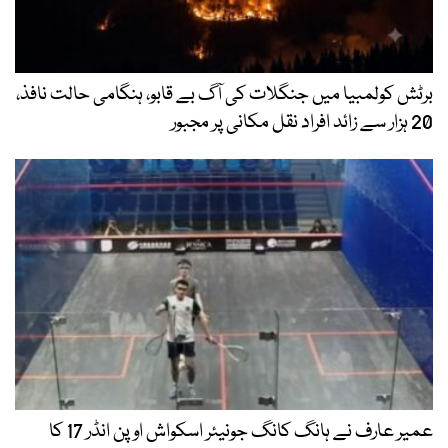
برٹش کولمبیا میں جنگلات کی آگ بے قابو، ہنگامی حالت نافذ،
20 ہزار سے زائد افراد نقل مکانی پر مجبور
عمیر عارف نے ہانگ کانگ جونیئر اسکواش اوپن انڈر 17 کا