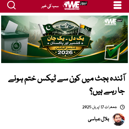
سب کی خبر
آئندہ بجٹ میں کون سے ٹیکس ختم ہونے
جا رہے ہیں؟
جمعرات 17 اپریل 2025
بلال عباسی