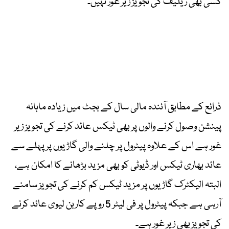
کسی بھی ریلیف کی تجویز زیر غور نہیں۔
ذرائع کے مطابق آئندہ مالی سال کے بجٹ میں زیادہ ماہانہ
پینشن وصول کرنے والوں پر بھی ٹیکس عائد کرنے کی تجویز زیر
غور ہے اس کے علاوہ پیٹرول پر چلنے والی گاڑیوں پر پہلے سے
عائد بھاری ٹیکس اور ڈیوٹی کو بھی مزید بڑھانے کا امکان ہے،
البتہ الیکٹرک گاڑیوں پر مزید ٹیکس کم کرنے کی تجویز سامنے
آرہی ہے جبکہ پیٹرول پر فی لیٹر 5 روپے کاربن لیوی عائد کرنے
کی تجویز بھی زیر غور ہے۔