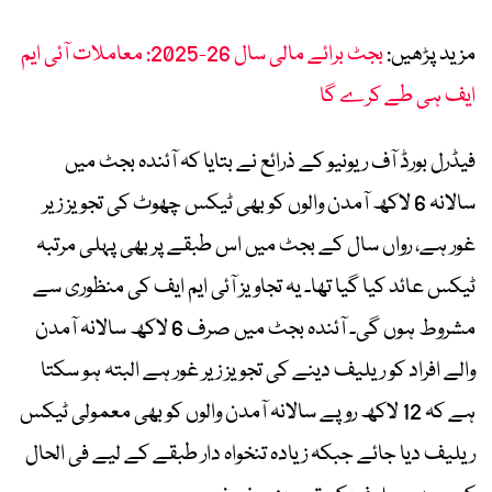
مزید پڑھیں:
بجٹ برائے مالی سال 26-2025: معاملات آئی ایم
ایف ہی طے کرے گا
فیڈرل بورڈ آف ریونیو کے ذرائع نے بتایا کہ آئندہ بجٹ میں
سالانہ 6 لاکھ آمدن والوں کو بھی ٹیکس چھوٹ کی تجویز زیر
غور ہے، رواں سال کے بجٹ میں اس طبقے پر بھی پہلی مرتبہ
ٹیکس عائد کیا گیا تھا۔ یہ تجاویز آئی ایم ایف کی منظوری سے
مشروط ہوں گی۔ آئندہ بجٹ میں صرف 6 لاکھ سالانہ آمدن
والے افراد کو ریلیف دینے کی تجویز زیر غور ہے البتہ ہو سکتا
ہے کہ 12 لاکھ روپے سالانہ آمدن والوں کو بھی معمولی ٹیکس
ریلیف دیا جائے جبکہ زیادہ تنخواہ دار طبقے کے لیے فی الحال