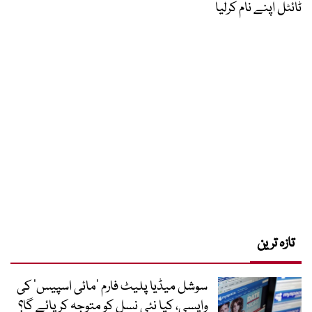
ٹائٹل اپنے نام کرلیا
تازہ ترین
سوشل میڈیا پلیٹ فارم ‘مائی اسپیس’ کی
واپسی، کیا نئی نسل کو متوجہ کر پائے گا؟