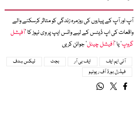
آپ اور آپ کے پیاروں کی روزمرہ زندگی کو متاثر کرسکنے والے
واقعات کی اپ ڈیٹس کے لیے واٹس ایپ پر وی نیوز کا ’
آفیشل
گروپ
‘ یا ’
آفیشل چینل
‘ جوائن کریں
آئی ایم ایف
ایف بی آر
بجٹ
ٹیکس ہدف
فیڈرل بورڈ آف ریونیو