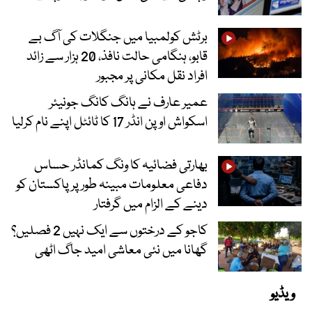
برٹش کولمبیا میں جنگلات کی آگ بے
قابو، ہنگامی حالت نافذ، 20 ہزار سے زائد
افراد نقل مکانی پر مجبور
عمیر عارف نے ہانگ کانگ جونیئر
اسکواش اوپن انڈر 17 کا ٹائٹل اپنے نام کرلیا
بھارتی فضائیہ کا ونگ کمانڈر حساس
دفاعی معلومات مبینہ طور پر پاکستان کو
دینے کے الزام میں گرفتار
کاجو کے درختوں سے ایک نہیں 2 فصلیں؟
گھانا میں نئی معاشی امید جاگ اٹھی
ویڈیو