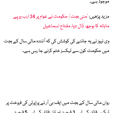
موجود ہے۔
مزید پڑھیں:
’منی بجٹ‘: حکومت نے عوام پر 34 ارب روپے
ماہانہ کا بوجھ ڈال دیا، مفتاح اسماعیل
وی نیوز نے یہ جاننے کی کوشش کی کہ آئندہ مالی سال کے بجٹ
میں حکومت کون سے ٹیکسز ختم کرنے جا رہی ہے۔
رواں مالی سال کے بجٹ میں ایف بی آر نے پراپرٹی کی فروخت پر
ٹیکس فائلر کے لیے 3 فیصد اور نان فائلر کے لیے 5 فیصد