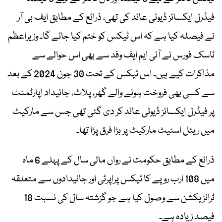
فیڈرل ایکسائز ڈیوٹی عائد کی تھی، ذرائع کے مطابق ایف بی آر
نے فیصلہ کیا ہے کہ اس ٹیکس کو ختم کیا جائے گا۔ وزیراعظم
ٹاسک فورس نے آئی ایم ایف وفد سے بھی اس حوالے سے
مذاکرات کیے ہیں۔ اس ٹیکس کے تحت 30 جون 2024 کے بعد
سے کسی بھی فروخت ہونے والے گھر، پلاٹ، جائیداد اپارٹمنٹ
پر فیڈرل ایکسائز ڈیوٹی عائد کر دی گئی تھی جس سے مارکیٹ
میں ریئل اسٹیٹ مارکیٹ پر بڑا فرق پڑا تھا۔
ذرائع کے مطابق حکومت نے رواں مالی سال کے پہلے 6 ماہ
میں 108 ارب روپے کا ٹیکس پراپرٹی اور جائیدادوں سے متعلقہ
ٹرانزیکشن سے وصول کیا ہے جو گزشتہ سال کی نسبت 18
فیصد زیادہ ہے۔