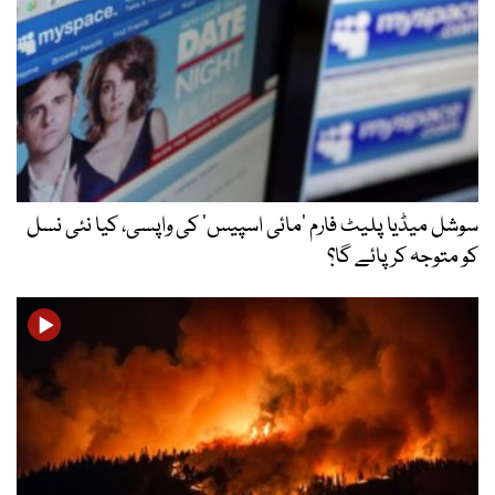
سوشل میڈیا پلیٹ فارم ‘مائی اسپیس’ کی واپسی، کیا نئی نسل
کو متوجہ کر پائے گا؟