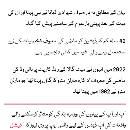
بیان کے مطابق یہ ہار صرف شہزادی ڈیانا نے ہی پہنا اور ان کی
موت کے بعد پہلی بار عوام کے سامنے پیش کیا گیا۔
42 سالہ کم کارڈیشین کو ماضی کی معروف شخصیات کے زیر
استعمال رہنے والی اشیا میں کافی دلچسپی ہے۔
2022 میں انہوں نے میٹ گالا کے ریڈ کارپٹ پر ہالی وڈ کی
ماضی کی معروف اداکارہ مارلن منرو کا گاؤن پہنا تھا جو مارلن
منرو نے 1962 میں پہنا تھا۔
آپ اور آپ کے پیاروں کی روزمرہ زندگی کو متاثر کرسکنے والے
واقعات کی اپ ڈیٹس کے لیے واٹس ایپ پر وی نیوز کا ’
آفیشل