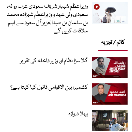
وزیراعظم شہباز شریف سعودی عرب روانہ،
سعودی ولی عہد و وزیراعظم شہزادہ محمد
بن سلمان بن عبدالعزیز آل سعود سے اہم
ملاقات کریں گے
کالم / تجزیہ
گلا سڑا نظام اور وزیر داخلہ کی تقریر
کشمیر: بین الاقوامی قانون کیا کہتا ہے؟
پہلا دروازہ