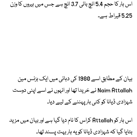
اس ہار کا حجم 5.4 انچ بائی 3.7 انچ ہے جس میں ہیروں کا وزن
5.25 قیراط ہے۔
بیان کے مطابق اسے 1980 کی دہائی میں ایک بزنس مین
Naim Attallah نے خریدا تھا اور انہوں نے اسے اپنی دوست
شہزادی ڈیانا کو کئی بار پہننے کے لیے دیا۔
اس ہار کو Attallah کراس کا نام دیا گیا ہے اور بیان میں مزید
بتایا گیا کہ شہزادی ڈیانا کو یہ ہار بہت پسند تھا۔