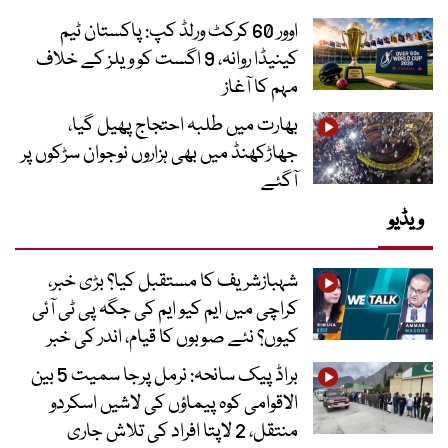
اوور 60 کرکٹ ورلڈ کپ: پاکستان ٹیم
کینیڈا روانہ، 9 اگست کو ویلز کے خلاف
مہم کا آغاز
بھارت میں طلبہ احتجاج پھیل گیا،
جھاڑکھنڈ میں بھی ہزاروں نوجوان سڑکوں پر
آگئے
ویڈیو
شہبازشریف کا مستقبل کیا؟ بڑی خبر،
کراچی میں ایم کیو ایم کی جگہ پی ٹی آئی
کیوں؟ نئے صوبوں کا قیام، اندر کی خبر
براڈ پیک سانحہ: نرمل پرجا سمیت 5 بین
الاقوامی کوہ پیماؤں کی لاشیں اسکردو
منتقل، 2 لاپتا افراد کی تلاش جاری