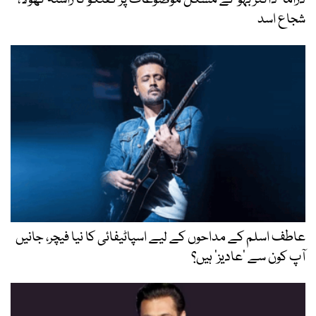
ڈراما ’ڈاکٹر بہو‘ نے مشکل موضوعات پر گفتگو کا راستہ کھولا،
شجاع اسد
عاطف اسلم کے مداحوں کے لیے اسپاٹیفائی کا نیا فیچر، جانیں
آپ کون سے ‘عادیز’ ہیں؟