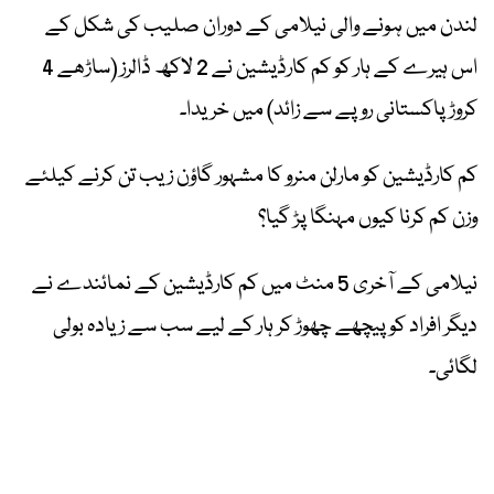
لندن میں ہونے والی نیلامی کے دوران صلیب کی شکل کے
اس ہیرے کے ہار کو کم کارڈیشین نے 2 لاکھ ڈالرز (ساڑھے 4
کروڑ پاکستانی روپے سے زائد) میں خریدا۔
کم کارڈیشین کو مارلن منرو کا مشہور گاؤن زیب تن کرنے کیلئے
وزن کم کرنا کیوں مہنگا پڑ گیا؟
نیلامی کے آخری 5 منٹ میں کم کارڈیشین کے نمائندے نے
دیگر افراد کو پیچھے چھوڑ کر ہار کے لیے سب سے زیادہ بولی
لگائی۔