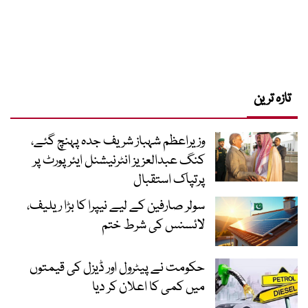
تازہ ترین
وزیراعظم شہباز شریف جدہ پہنچ گئے،
کنگ عبدالعزیز انٹرنیشنل ایئر پورٹ پر
پرتپاک استقبال
سولر صارفین کے لیے نیپرا کا بڑا ریلیف،
لائسنس کی شرط ختم
حکومت نے پیٹرول اور ڈیزل کی قیمتوں
میں کمی کا اعلان کر دیا