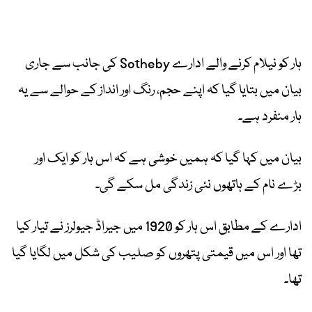
ہار کو نیلام کرنے والے ادارے Sotheby کی جانب سے جاری
بیان میں بتایا گیا کہ اپنے حجم، رنگ اور انداز کے حوالے سے یہ
ہار منفرد ہے۔
بیان میں کہا گیا کہ ہمیں خوشی ہے کہ اس ہار کو ایک اور
بڑے نام کے ہاتھوں نئی زندگی مل سکے گی۔
ادارے کے مطابق اس ہار کو 1920 میں جیراڈ جیولرز نے تیار کیا
تھا اور اس میں قیمتی پتھروں کو صلیب کی شکل میں لگایا گیا
تھا۔