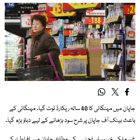
جاپان میں مہنگائی کا 40 سالہ ریکارڈ ٹوٹ گیا۔ مہنگائی کے
باعث بینک آف جاپان پر شرح سود بڑھانے کے لیے دباؤ بڑھ گیا۔
غیر ملکی خبر رساں ایجنسی کے مطابق جاپان میں افراط زر کی