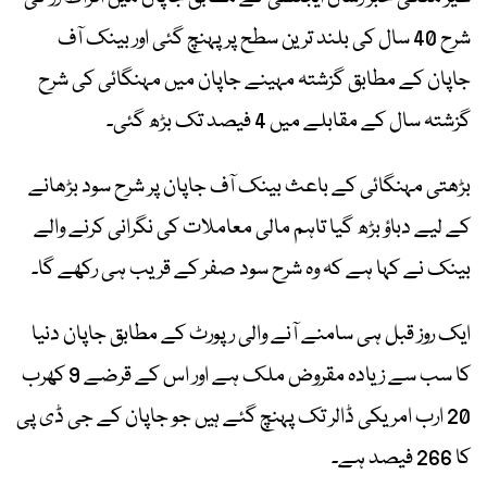
شرح 40 سال کی بلند ترین سطح پر پہنچ گئی اور بینک آف
جاپان کے مطابق گزشتہ مہینے جاپان میں مہنگائی کی شرح
گزشتہ سال کے مقابلے میں 4 فیصد تک بڑھ گئی۔
بڑھتی مہنگائی کے باعث بینک آف جاپان پر شرح سود بڑھانے
کے لیے دباؤ بڑھ گیا تاہم مالی معاملات کی نگرانی کرنے والے
بینک نے کہا ہے کہ وہ شرح سود صفر کے قریب ہی رکھے گا۔
ایک روز قبل ہی سامنے آنے والی رپورٹ کے مطابق جاپان دنیا
کا سب سے زیادہ مقروض ملک ہے اور اس کے قرضے 9 کھرب
20 ارب امریکی ڈالر تک پہنچ گئے ہیں جو جاپان کے جی ڈی پی
کا 266 فیصد ہے۔