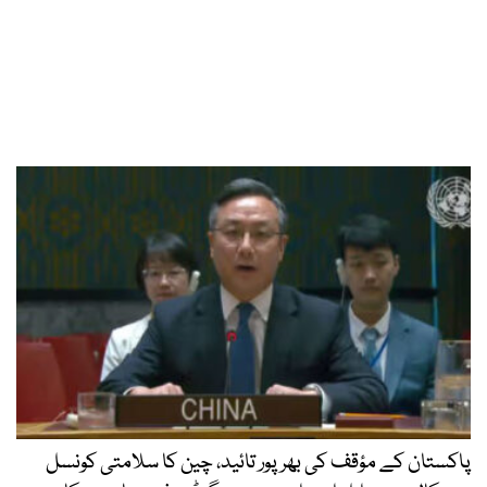
پاکستان کے مؤقف کی بھرپور تائید، چین کا سلامتی کونسل