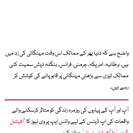
واضح ہے کہ دنیا بھر کے ممالک اس وقت مہنگائی کی زد میں
ہیں، برطانیہ، امریکہ، جرمنی، فرانس، بنگلہ دیش سمیت کئی
ممالک تیزی سے بڑھتی مہنگائی پر قابو پانے کی کوشش کر
رہے ہیں۔
آپ اور آپ کے پیاروں کی روزمرہ زندگی کو متاثر کرسکنے والے
واقعات کی اپ ڈیٹس کے لیے واٹس ایپ پر وی نیوز کا ’
آفیشل