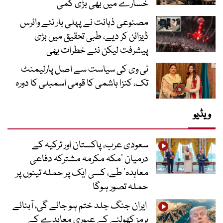
خسارے میں بھی بڑی کمی
مصنوعی ذہانت نے پہلی بار نئے وائرس
ڈیزائن کر دیے، طبی تحقیق میں بڑی
پیشرفت لیکن نئے خطرات بھی
ٹی وی کی سیاست سے اصل پارلیمنٹ
تک، کنزا ہاشمی کا قومی اسمبلی کا دورہ
ویڈیو
سعودی عرب، پاکستان اور ترکیہ کے
درمیان ’مکہ مکرمہ مشترکہ دفاعی
معاہدہ‘ طے، کسی ایک پر حملہ تینوں پر
حملہ تصور ہوگا
ایران جنگ جلد ختم ہو جائے گی، آبنائے
ہرمز کھولنے کے عبوری معاہدے کے