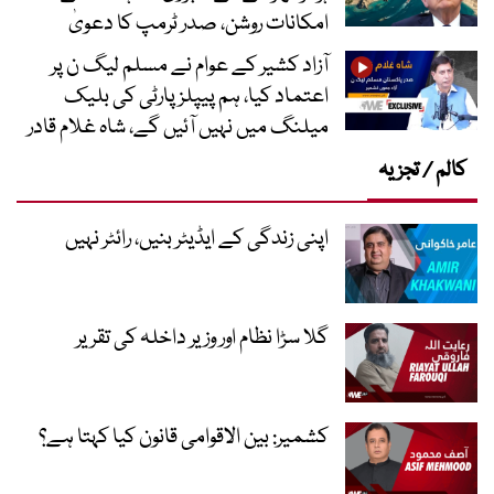
امکانات روشن، صدر ٹرمپ کا دعویٰ
آزاد کشیر کے عوام نے مسلم لیگ ن پر
اعتماد کیا، ہم پیپلز پارٹی کی بلیک
میلنگ میں نہیں آئیں گے، شاہ غلام قادر
کالم / تجزیہ
اپنی زندگی کے ایڈیٹر بنیں، رائٹر نہیں
گلا سڑا نظام اور وزیر داخلہ کی تقریر
کشمیر: بین الاقوامی قانون کیا کہتا ہے؟