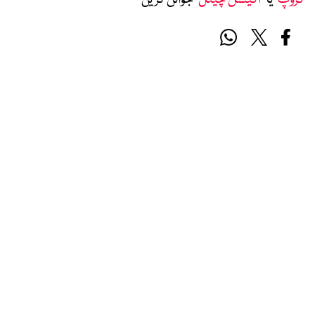
گروپ
‘ یا ’
آفیشل چینل
‘ جوائن کریں