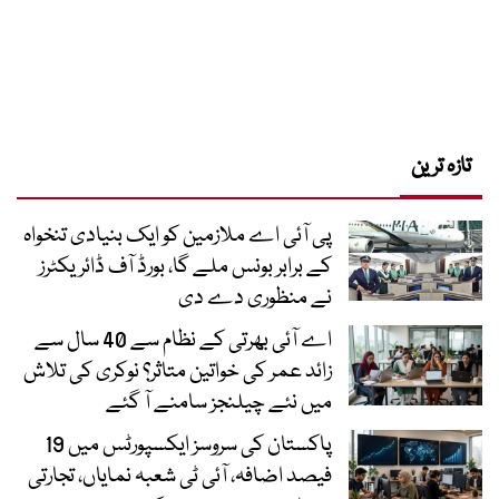
تازہ ترین
پی آئی اے ملازمین کو ایک بنیادی تنخواہ
کے برابر بونس ملے گا، بورڈ آف ڈائریکٹرز
نے منظوری دے دی
اے آئی بھرتی کے نظام سے 40 سال سے
زائد عمر کی خواتین متاثر؟ نوکری کی تلاش
میں نئے چیلنجز سامنے آ گئے
پاکستان کی سروسز ایکسپورٹس میں 19
فیصد اضافہ، آئی ٹی شعبہ نمایاں، تجارتی