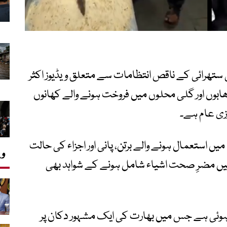
ستھرائی کے ناقص انتظامات سے متعلق ویڈیوز اکثر
 ڈھابوں اور گلی محلوں میں فروخت ہونے والے کھانوں
ی عام ہے۔
یں استعمال ہونے والے برتن، پانی اور اجزاء کی حالت
وی
ن میں مضرِ صحت اشیاء شامل ہونے کے شواہد بھی
ل ہوئی ہے جس میں بھارت کی ایک مشہور دکان پر