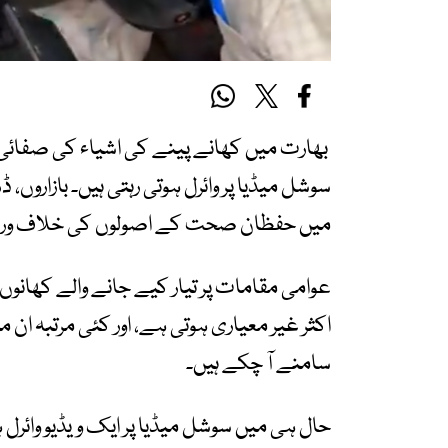
بھارت میں کھانے پینے کی اشیاء کی صفائی 
سوشل میڈیا پر وائرل ہوتی رہتی ہیں۔ بازاروں،
میں حفظان صحت کے اصولوں کی خلاف ورز
عوامی مقامات پر تیار کیے جانے والے کھانوں م
اکثر غیر معیاری ہوتی ہے، اور کئی مرتبہ ا
سامنے آ چکے ہیں۔
حال ہی میں سوشل میڈیا پر ایک ویڈیو وائر