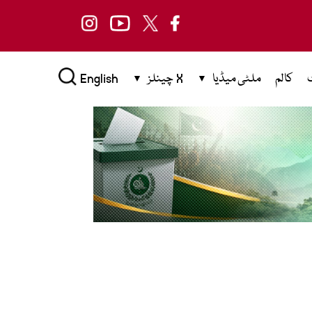
کالم
ملٹی میڈیا
X چینلز
English