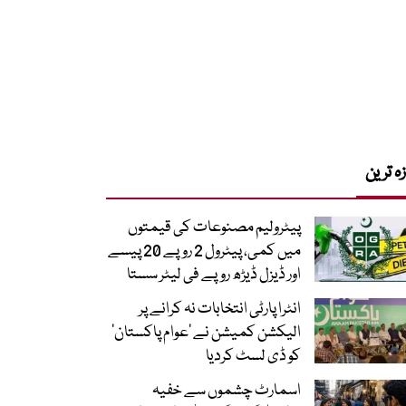
زہ ترین
پیٹرولیم مصنوعات کی قیمتوں
میں کمی، پیٹرول 2 روپے 20 پیسے
اور ڈیزل ڈیڑھ روپے فی لیٹر سستا
انٹرا پارٹی انتخابات نہ کرانے پر
الیکشن کمیشن نے ’عوام پاکستان‘
کو ڈی لسٹ کردیا
اسمارٹ چشموں سے خفیہ