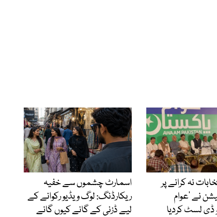
نتخابات نہ کرانے پر
اسمارٹ چشموں سے خفیہ
شن نے ’عوام
ریکارڈنگ: لوگ ویڈیو رکوانے کے
 ڈی لسٹ کردیا
لیے ڈزنی کے گانے کیوں گانے