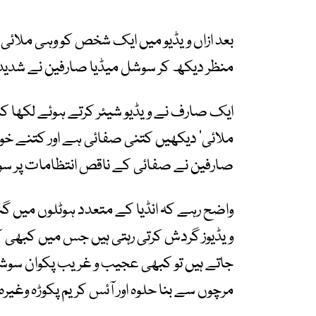
بعد ازاں ویڈیو میں ایک شخص کو وہی ملائی کھ
منظر دیکھ کر سوشل میڈیا صارفین نے شدید 
ایک صارف نے ویڈیو شیئر کرتے ہوئے لکھا ک
ملائی‘ دیکھیں کتنی صفائی ہے اور کتنے خ
صارفین نے صفائی کے ناقص انتظامات پر سوا
واضح رہے کہ انڈیا کے متعدد ہوٹلوں میں گند
ویڈیوز گردش کرتی رہتی ہیں جس میں کبھی ک
جاتے ہیں تو کبھی عجیب و غریب پکوان سوشل
مرچوں سے بنا حلوہ اور آئس کریم پکوڑہ وغیرہ