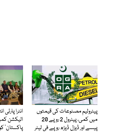
پیٹرولیم مصنوعات کی قیمتوں
انٹرا پارٹی ا
میں کمی، پیٹرول 2 روپے 20
الیکشن کمی
پیسے اور ڈیزل ڈیڑھ روپے فی لیٹر
پاکستان‘ کو