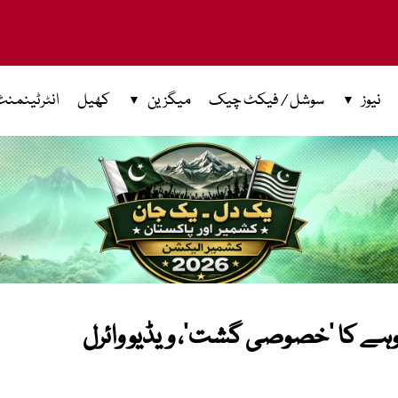
نیوز
سوشل / فیکٹ چیک
میگزین
کھیل
انٹرٹینمنٹ
چوہے کا ’خصوصی گشت‘، ویڈیو وائرل