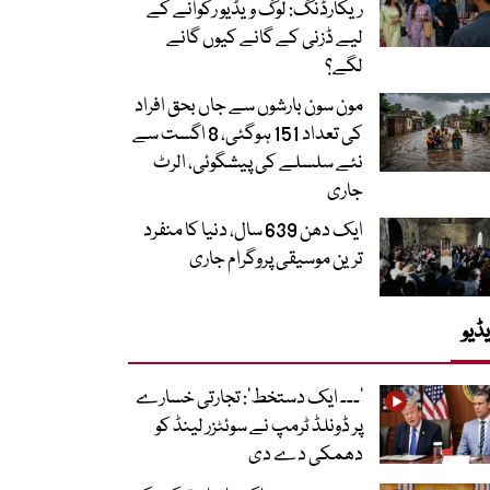
ریکارڈنگ: لوگ ویڈیو رکوانے کے
لیے ڈزنی کے گانے کیوں گانے
لگے؟
مون سون بارشوں سے جاں بحق افراد
کی تعداد 151 ہوگئی، 8 اگست سے
نئے سلسلے کی پیشگوئی، الرٹ
جاری
ایک دھن 639 سال، دنیا کا منفرد
ترین موسیقی پروگرام جاری
ڈیو
’۔۔۔ ایک دستخط‘: تجارتی خسارے
پر ڈونلڈ ٹرمپ نے سوئٹزر لینڈ کو
دھمکی دے دی