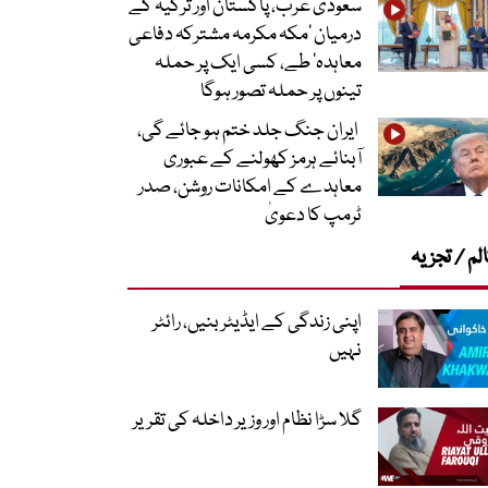
سعودی عرب، پاکستان اور ترکیہ کے
درمیان ’مکہ مکرمہ مشترکہ دفاعی
معاہدہ‘ طے، کسی ایک پر حملہ
تینوں پر حملہ تصور ہوگا
ایران جنگ جلد ختم ہو جائے گی،
آبنائے ہرمز کھولنے کے عبوری
معاہدے کے امکانات روشن، صدر
ٹرمپ کا دعویٰ
لم / تجزیہ
اپنی زندگی کے ایڈیٹر بنیں، رائٹر
نہیں
گلا سڑا نظام اور وزیر داخلہ کی تقریر