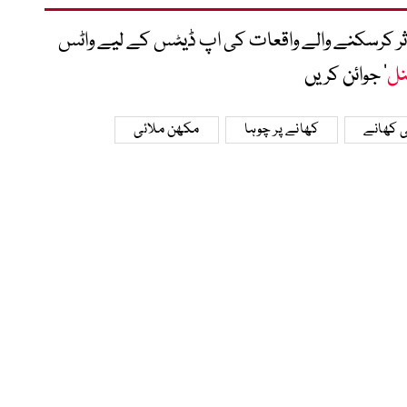
متاثر کرسکنے والے واقعات کی اپ ڈیٹس کے لیے واٹس
نل
‘ جوائن کریں
ی کھانے
کھانے پر چوہا
مکھن ملائی