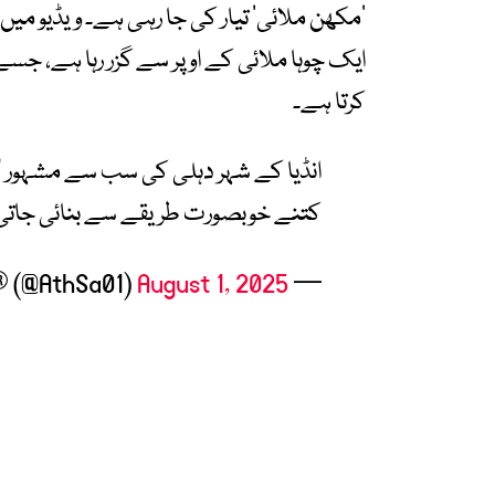
’مکھن ملائی‘ تیار کی جا رہی ہے۔ ویڈیو میں
ایک چوہا ملائی کے اوپر سے گزر رہا ہے، جس
کرتا ہے۔
انڈیا کے شہر دہلی کی سب سے مشہور "
کتنے خوبصورت طریقے سے بنائی جات
August 1, 2025
— Ather Salem® (@AthSa01)