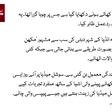
اتے ہوئے دکھایا گیا ہے جس پر چوہا گزرا تھا۔ یہ
ردعمل ظاہر کیا۔
ہ انڈیا کے شہر دہلی کی سب سے مشہور ’مکھن
وبصورت طریقے سے بنائی جاتی ہے جبکہ کئی
لات اٹھائے۔
گی معمول بن گئی ہے، سوشل میڈیا پر آئے روز ایسی
ھانے پینے والی اشیا کے ساتھ منفرد تجربات کیے
 میڈیا کی زینت بنتے ہیں جیسے پیپسی والی چائے،
۔