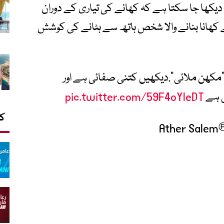
 دیکھا جا سکتا ہے کہ کھانے کی تیاری کے دوران
ے کھانا بنانے والا شخص ہاتھ سے ہٹانے کی کوشش
مکھن ملائی".دیکھیں کتنی صفائی ہے اور
ی ہے
pic.twitter.com/59F4oYleDT
کا