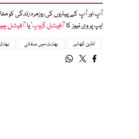
آپ اور آپ کے پیاروں کی روزمرہ زندگی کو 
ایپ پر وی نیوز کا ’
آفیشل گروپ
‘ یا ’
آفیشل چی
انڈین کھانے
بھارت میں صفائی
بھارت