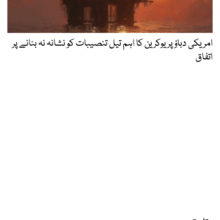
امریکی دباؤ پر یوکرین کا اہم تیل تنصیبات کو نشانہ نہ بنانے پر
اتفاق