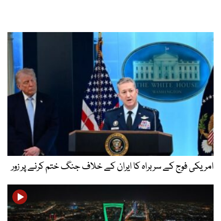
امریکی فوج کے سربراہ کا ایران کے خلاف جنگ ختم کرنے پر زور