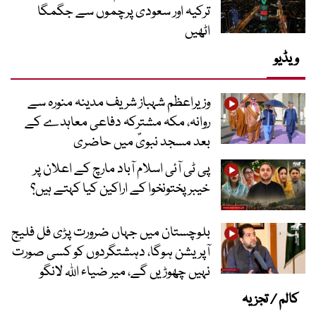
ترکیہ اور سعودی پرچموں سے جگمگا
اٹھیں
ویڈیو
وزیراعظم شہباز شریف مدینہ منورہ سے
روانہ، مکہ مشترکہ دفاعی معاہدے کے
بعد مسجد نبویؐ میں حاضری
پی ٹی آئی اسلام آباد مارچ کے اعلان پر
خیبر پختونخوا کے اراکین کیا کہتے ہیں؟
بلوچستان میں جہاں ضرورت پڑی فل فلیج
آپریشن ہوگا، دہشتگردوں کو کسی صورت
نہیں چھوڑیں گے، میر ضیاء اللہ لانگو
کالم / تجزیہ