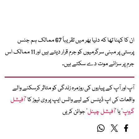
ان کا کہنا تھا کہ دنیا بھر میں تقریباً 67 ممالک ہم جنس
پرستی پر مبنی سرگرمیوں کو جرم قرار دیتے ہیں اور 11 ممالک اس
جرم پر سزائے موت دے سکتے ہیں۔
آپ اور آپ کے پیاروں کی روزمرہ زندگی کو متاثر کرسکنے والے
واقعات کی اپ ڈیٹس کے لیے واٹس ایپ پر وی نیوز کا ’
آفیشل
گروپ
‘ یا ’
آفیشل چینل
‘ جوائن کریں