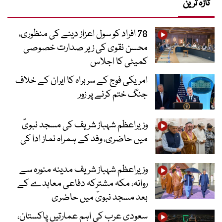
تازہ ترین
78 افراد کو سول اعزاز دینے کی منظوری،
محسن نقوی کی زیر صدارت خصوصی
کمیٹی کا اجلاس
امریکی فوج کے سربراہ کا ایران کے خلاف
جنگ ختم کرنے پر زور
وزیراعظم شہباز شریف کی مسجد نبویؐ
میں حاضری، وفد کے ہمراہ نماز ادا کی
وزیراعظم شہباز شریف مدینہ منورہ سے
روانہ، مکہ مشترکہ دفاعی معاہدے کے
بعد مسجد نبویؐ میں حاضری
سعودی عرب کی اہم عمارتیں پاکستان،