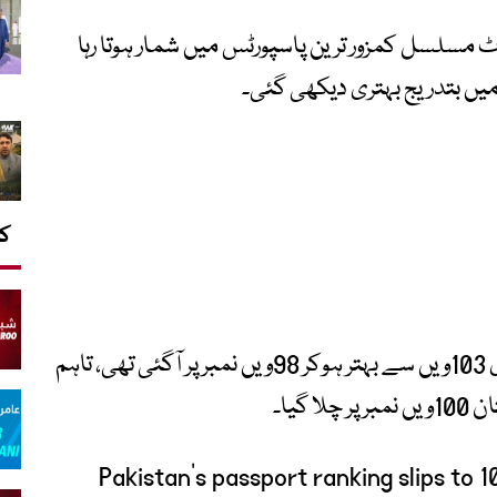
ٹ مسلسل کمزور ترین پاسپورٹس میں شمار ہوتا رہا
کا
رواں سال جنوری میں پاکستان کی درجہ بندی 103ویں سے بہتر ہوکر 98ویں نمبر پر آگئی تھی، تاہم
Pakistan’s passport ranking slips to 