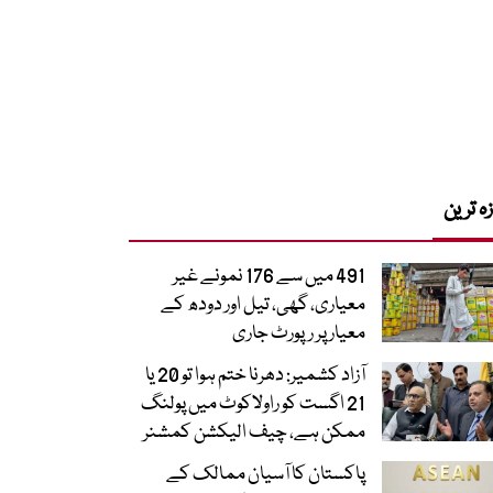
زہ ترین
491 میں سے 176 نمونے غیر
معیاری، گھی، تیل اور دودھ کے
معیار پر رپورٹ جاری
آزاد کشمیر: دھرنا ختم ہوا تو 20 یا
21 اگست کو راولاکوٹ میں پولنگ
ممکن ہے، چیف الیکشن کمشنر
پاکستان کا آسیان ممالک کے