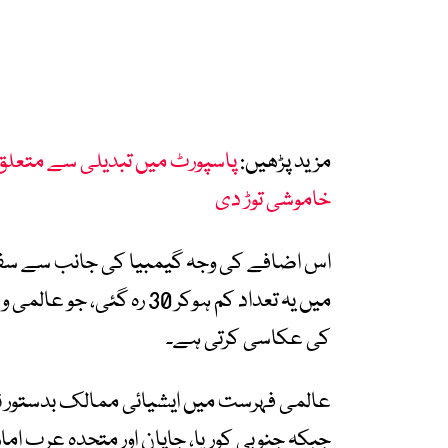
مزید پڑھیں:
پاسپورٹ میں تبدیلی سے متعلق 
خاموشی توڑ دی
اس اضافے کی وجہ
گیمبیا
کی جانب سے سفری
میں یہ تعداد کم ہوکر 30 رہ
کی عکاسی کرتی ہے۔
عالمی فہرست میں ایشیائی ممالک بدستور نما
جبکہ
جنوبی کوریا، جاپان
اور متحدہ عرب اما