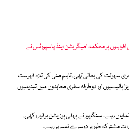
افواہوں پر محکمہ امیگریشن اینڈ پاسپورٹس نے
 سہولت کی بحالی تھی، تاہم مئی کی تازہ فہرست
 گئی، جو عالمی ویزا پالیسیوں اور دوطرفہ سفری معاہدوں میں تبدیلیوں
یاں رہے۔ سنگاپور نے پہلی پوزیشن برقرار رکھی،
رات مشترکہ طور پر دوسرے نمبر پر رہے۔