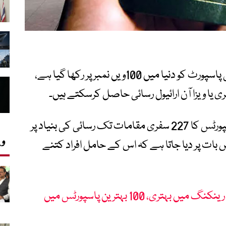
ہینلے پاسپورٹ انڈیکس کے مطابق پاکستانی پاسپورٹ کو دنیا میں 100ویں نمبر پر رکھا گیا ہے،
ہینلے پاسپورٹ انڈیکس دنیا بھر کے 199 پاسپورٹس کا 227 سفری مقامات تک رسائی کی بنیاد پر
وی
 بات پر دیا جاتا ہے کہ اس کے حامل افراد کتنے
پاکستانی پاسپورٹ کی عالمی رینکنگ میں بہتری، 100 بہترین پاسپورٹس میں