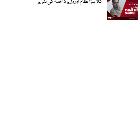
گلا سڑا نظام اور وزیر داخلہ کی تقریر