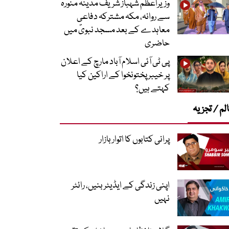
وزیراعظم شہباز شریف مدینہ منورہ
سے روانہ، مکہ مشترکہ دفاعی
معاہدے کے بعد مسجد نبویؐ میں
حاضری
پی ٹی آئی اسلام آباد مارچ کے اعلان
پر خیبر پختونخوا کے اراکین کیا
کہتے ہیں؟
لم / تجزیہ
پرانی کتابوں کا اتوار بازار
اپنی زندگی کے ایڈیٹر بنیں، رائٹر
نہیں