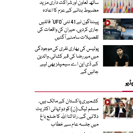
ساتھ تعاون اور شراکت داری مزید
مضبوط بنانے کے عزم کا اعادہ
پینٹاگون نے 41 نئی ’UFO‘ فائلیں
جاری کردیں، حیران کن واقعات کی
تفصیلات سامنے آگئیں
پولیس کی بھاری نفری کی موجودگی
میں میر رضا کی قبر کشائی، والدین
کے ڈی این اے سیمپلز بھی لیے
جائیں گے
ڈیو
کشمیری پاکستان کے مالک ہیں،
مسلم لیگ (ن) کو دو تہائی اکثریت
دلائیں گے، رانا ثنا اللہ کا ضلع باغ
میں جلسہ عام سے خطاب