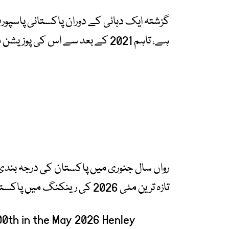
گزشتہ ایک دہائی کے دوران پاکستانی پاسپور
ہے، تاہم 2021 کے بعد سے اس کی پوزیشن میں بتدریج بہتری دیکھی گئی۔
تازہ ترین مئی 2026 کی رینکنگ میں پاکستان 100ویں نمبر پر چلا گیا۔
100th in the May 2026 Henley