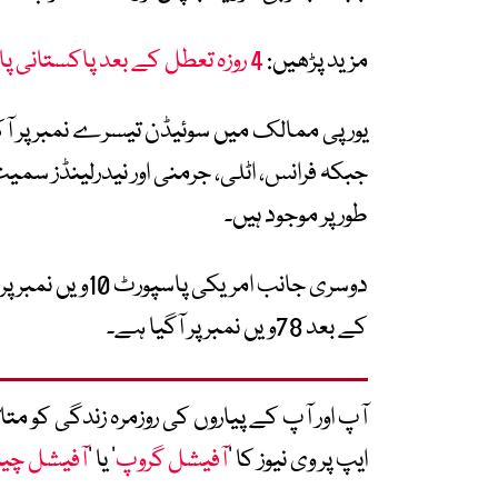
مزید پڑھیں:
4 روزہ تعطل کے بعد پاکستانی پاسپورٹ سروسز دنیا بھر میں بحال
یورپی ممالک میں سوئیڈن تیسرے نمبر پر آک
جبکہ
فرانس، اٹلی، جرمنی اور نیدرلینڈز
سمیت ا
طور پر موجود ہیں۔
دوسری جانب
امریکی
کے بعد 78ویں نمبر پر آگیا ہے۔
آپ اور آپ کے پیاروں کی روزمرہ زندگی کو 
ایپ پر وی نیوز کا ’
آفیشل گروپ
‘ یا ’
آفیشل چی