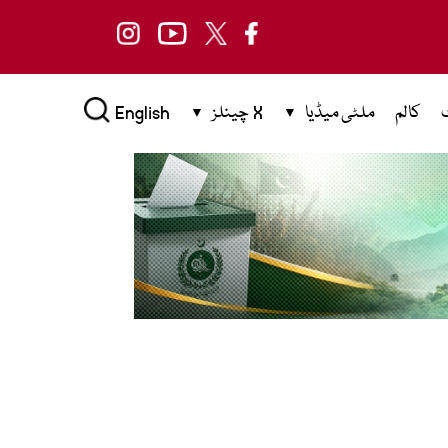
کالم
ملٹی میڈیا
X چینلز
English