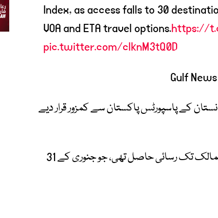
Index, as access falls to 30 destinati
VOA and ETA travel options.
https://t
pic.twitter.com/clknM3tQ0D
فغانستان کے پاسپورٹس پاکستان سے کمزور قرار دیے
فروری 2026 میں پاکستانی شہریوں کو 32 ممالک تک رسائی حاصل تھی، جو جنوری کے 31