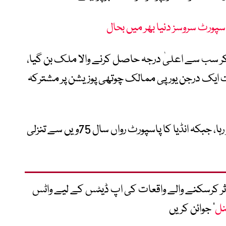
ر سب سے اعلیٰ درجہ حاصل کرنے والا ملک بن گیا،
یک درجن یورپی ممالک چوتھی پوزیشن پر مشترکہ
پاسپورٹ 10ویں نمبر پر رہا، جبکہ انڈیا کا پاسپورٹ رواں سال 75ویں سے تنزلی
متاثر کرسکنے والے واقعات کی اپ ڈیٹس کے لیے واٹس
نل
‘ جوائن کریں