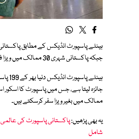
جبکہ پاکستانی شہری 30 ممالک میں ویزا فری یا ویزا آن ارائیول رسائی حاصل کرسکتے ہیں۔
جائزہ لیتا ہے، جس میں پاسپورٹ کا اسکور اس
ممالک میں بغیر ویزا سفر کرسکتے ہیں۔
یہ بھی پڑھیں:
شامل