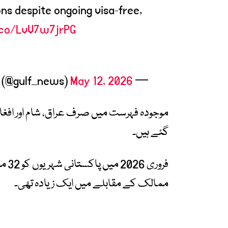
ons despite ongoing visa-free,
.co/LvV7w7jrPG
May 12, 2026
— Gulf News (@gulf_news)
موجودہ فہرست میں صرف
عراق
، شام اور ا
گئے ہیں۔
ممالک کے مقابلے میں ایک زیادہ تھی۔