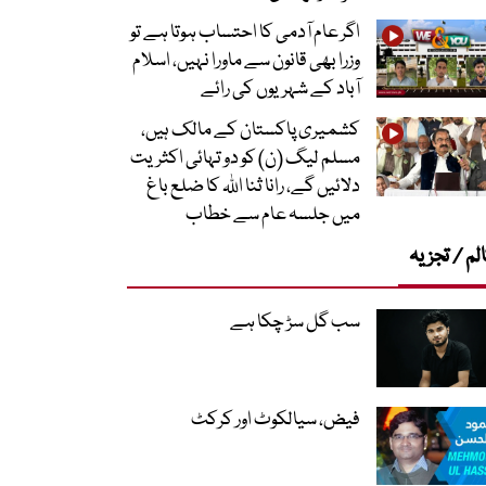
اگر عام آدمی کا احتساب ہوتا ہے تو
وزرا بھی قانون سے ماورا نہیں، اسلام
آباد کے شہریوں کی رائے
کشمیری پاکستان کے مالک ہیں،
مسلم لیگ (ن) کو دو تہائی اکثریت
دلائیں گے، رانا ثنا اللہ کا ضلع باغ
میں جلسہ عام سے خطاب
لم / تجزیہ
سب گل سڑ چکا ہے
فیض، سیالکوٹ اور کرکٹ