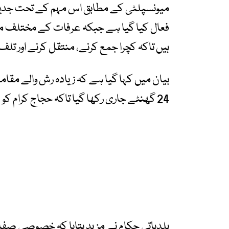
میونسپلٹی کے مطابق اس مہم کے تحت جدید 
ہیں تاکہ کچرا جمع کرنے، منتقل کرنے اور تلف
بیان میں کہا گیا ہے کہ زیادہ رش والے مقا
24 گھنٹے جاری رکھا گیا تاکہ حجاج کرام کو صاف ستھرا اور محفوظ ماحول فراہم کیا جا سکے۔
بلدیاتی حکام نے مزید بتایا کہ خصوصی صفائی