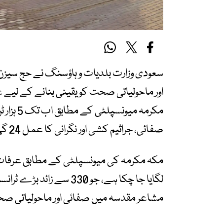
اور ماحولیاتی صحت کو یقینی بنانے کے لیے
مکرمہ می
صفائی، جراثیم کشی اور نگرانی کا عمل 24 گھنٹے جاری ہے۔
لگایا جا چکا ہے، جو 330 س
مشاعر مقدسہ میں صفائی اور ماحولیاتی صحت