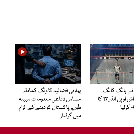
نے ہانگ کانگ
بھارتی فضائیہ کا ونگ کمانڈر
جونیئر اسکواش اوپن انڈر 17 کا
حساس دفاعی معلومات مبینہ
م کرلیا
طور پر پاکستان کو دینے کے الزام
میں گرفتار