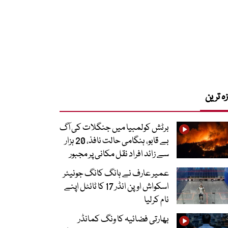
زہ ترین
برٹش کولمبیا میں جنگلات کی آگ
بے قابو، ہنگامی حالت نافذ، 20 ہزار
سے زائد افراد نقل مکانی پر مجبور
عمیر عارف نے ہانگ کانگ جونیئر
اسکواش اوپن انڈر 17 کا ٹائٹل اپنے
نام کرلیا
بھارتی فضائیہ کا ونگ کمانڈر