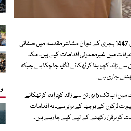
سعودی وزارت بلدیات و ہاؤسنگ نے حج سیزن 1447 ہجری کے دوران مشاعر مقدسہ میں صفائی
 عرفات میں غیرمعمولی اقدامات کیے ہیں۔ مکہ
ونسپلٹی کے مطابق اب تک 5 ہزار ٹن سے زائد کچرا ہٹا کر ٹھکانے لگایا جا چکا ہے جبکہ
وی
مکہ مکرمہ کی میونسپلٹی کے مطابق عرفات میں اب تک 5 ہزار ٹن سے زائد کچرا ہٹا کر ٹھکانے
ے زائد بڑے ٹرانسپورٹ ٹرکوں کے بوجھ کے برابر ہے۔ یہ اقدامات
 کو برقرار رکھنے کے لیے کیے جا رہے ہیں۔