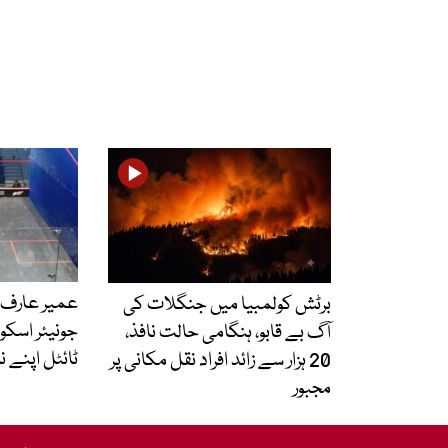
عمیر عارف 
برٹش کولمبیا میں جنگلات کی
آگ بے قابو، ہنگامی حالت نافذ،
ٹائٹل اپنے نا
20 ہزار سے زائد افراد نقل مکانی پر
مجبور