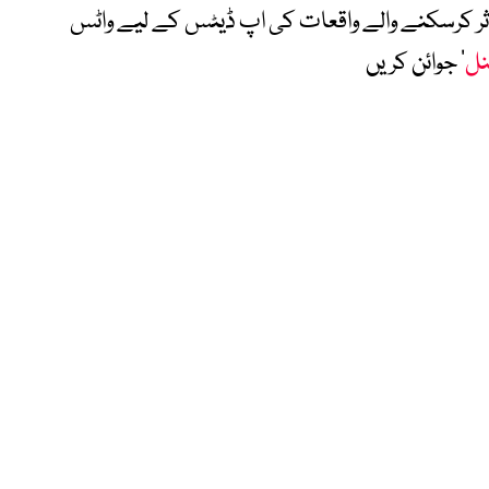
متاثر کرسکنے والے واقعات کی اپ ڈیٹس کے لیے واٹس
نل
‘ جوائن کریں