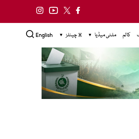
کالم
ملٹی میڈیا
X چینلز
English