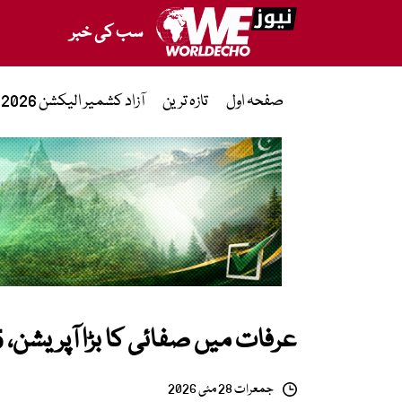
سب کی خبر
صفحہ اول
تازہ ترین
آزاد کشمیر الیکشن 2026
عرفات میں صفائی کا بڑا آپریشن، 5 ہزار ٹن سے زائد کچرا ٹھکانے لگا دیا گیا
جمعرات 28 مئی 2026