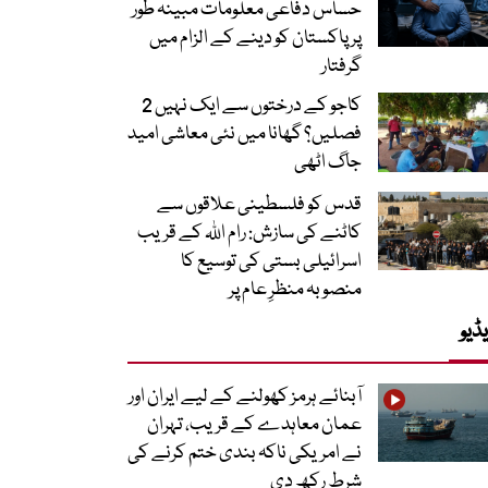
حساس دفاعی معلومات مبینہ طور
پر پاکستان کو دینے کے الزام میں
گرفتار
کاجو کے درختوں سے ایک نہیں 2
فصلیں؟ گھانا میں نئی معاشی امید
جاگ اٹھی
قدس کو فلسطینی علاقوں سے
کاٹنے کی سازش: رام اللہ کے قریب
اسرائیلی بستی کی توسیع کا
منصوبہ منظرِ عام پر
ڈیو
آبنائے ہرمز کھولنے کے لیے ایران اور
عمان معاہدے کے قریب، تہران
نے امریکی ناکہ بندی ختم کرنے کی
شرط رکھ دی