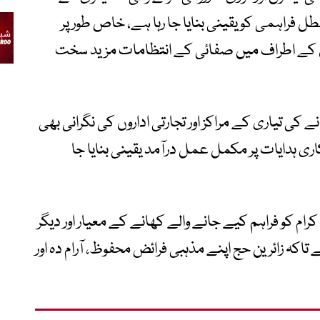
فراہمی کو یقینی بنایا جا رہا ہے، خاص طور پر
ں کے اطراف میں صفائی کے انتظامات مزید سخت
کی تیاری کے مراکز اور تجارتی اداروں کی نگرانی بھی
ری ہدایات پر مکمل عمل درآمد یقینی بنایا جا
م کو فراہم کیے جانے والے کھانے کے معیار اور دیگر
اکہ زائرین حج اپنے مذہبی فرائض محفوظ، آرام دہ اور