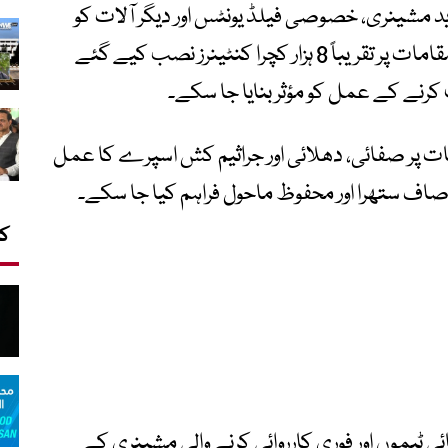
مشینری، خصوصی فیلڈ یونٹس اور دیگر آلات کو
فعال کیا گیا ہے جبکہ عرفات کے مختلف مقامات پر تقریباً 8 ہزار کچرا کنٹینرز نصب کیے گئے
 کرنے کے عمل کو مؤثر بنایا جا سکے۔
مات پر صفائی، دھلائی اور جراثیم کش اسپرے کا عمل
کا
 ٹیموں اور فوری کارروائی کرنے والی مشینری کے