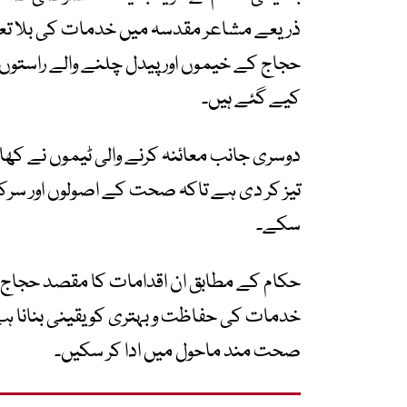
ذریعے مشاعر مقدسہ میں خدمات کی بلا تعطل 
حجاج کے خیموں اور پیدل چلنے والے راستو
کیے گئے ہیں۔
دوسری جانب معائنہ کرنے والی ٹیموں نے کھانے 
تیز کر دی ہے تاکہ صحت کے اصولوں اور سرکا
سکے۔
حکام کے مطابق ان اقدامات کا مقصد حجاج کرا
خدمات کی حفاظت و بہتری کو یقینی بنانا ہے ت
صحت مند ماحول میں ادا کر سکیں۔