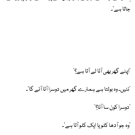
جاتا ہے‘۔
’اپنے گھر بھی آٹا لے آتا ہے؟‘
’نئیں۔ وہ بولتا ہے ہمارے گھر میں دوسرا آٹا آئے گا‘۔
’دوسرا کون سا آٹا؟‘
’وہ جو آدھا کلو یا ایک کلو آتا ہے‘۔