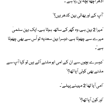
ادھر اچھا بچہ بن رہا ہے‘۔
’آپ کے اور بھائی بہن کدھر ہیں؟‘
’میرا 2 بہن ہے، وہ گھر کے ساتھ ہوتا ہے۔ ایک بہن سلمیٰ
میرے سے چھوٹا ہے، دوسرا بہن سعدیہ تو اُس سے بھی چھوٹا
ہے‘۔
’دوسرے بچوں سے ان کے امی ابو ملنے آتے ہیں تو کیا آپ سے
ملنے بھی کوئی آیا تھا؟‘
’امی آیا تھا 2 مہینے پہلے‘۔
’اور کون آیا تھا؟‘