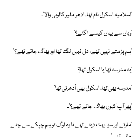
’اسلامیہ اسکول نام تھا، ادھر ملیر کالونی والا‘۔
’وہاں سے یہاں کیسے آگئے؟‘
’ہم پڑھتے نہیں تھے، دل نہیں لگتا تھا اور بھاگ جاتے تھے؟‘
’یہ مدرسہ تھا یا اسکول تھا؟‘
’مدرسہ بھی تھا، اسکول بھی اُدھرئی تھا‘
’پھر آپ کیوں بھاگ جاتے تھے؟‘۔
’مارتے اور سزا بہت دیتے تھے نا وہ لوگ تو ہم چپکے سے چلے
جاتے تھے‘۔