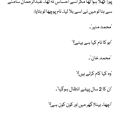
پورا کھلا ہوا تھا مگر اسے احساس نہ تھا۔ عبدالرحمان سامنے
سے ہٹا تو میں نے اسے بلا لیا۔ نام پوچھا تو بتایا:
’محمد منیر‘۔
’ابو کا نام کیا ہے بیٹے؟‘
’محمد خان‘۔
’وہ کیا کام کرتے ہیں؟‘
’ان کا 2 سال پہلے انتقال ہوگیا‘۔
’اچھا۔ بیٹا! گھر میں اور کون کون ہے؟‘