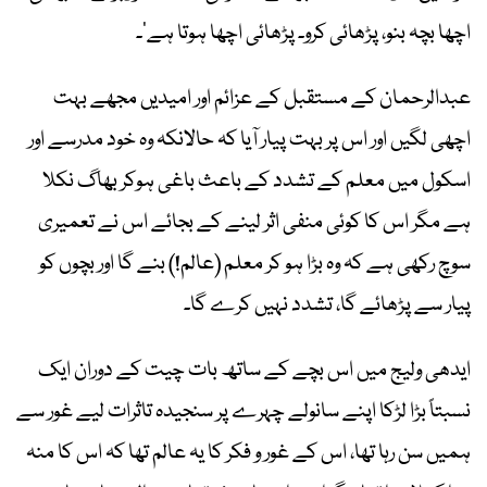
اچھا بچہ بنو، پڑھائی کرو۔ پڑھائی اچھا ہوتا ہے‘۔
عبدالرحمان کے مستقبل کے عزائم اور امیدیں مجھے بہت
اچھی لگیں اور اس پر بہت پیار آیا کہ حالانکہ وہ خود مدرسے اور
اسکول میں معلم کے تشدد کے باعث باغی ہوکر بھاگ نکلا
ہے مگر اس کا کوئی منفی اثر لینے کے بجائے اس نے تعمیری
سوچ رکھی ہے کہ وہ بڑا ہو کر معلم (عالم!) بنے گا اور بچوں کو
پیار سے پڑھائے گا، تشدد نہیں کرے گا۔
ایدھی ولیج میں اس بچے کے ساتھ بات چیت کے دوران ایک
نسبتاً بڑا لڑکا اپنے سانولے چہرے پر سنجیدہ تاثرات لیے غور سے
ہمیں سن رہا تھا، اس کے غور و فکر کا یہ عالم تھا کہ اس کا منہ