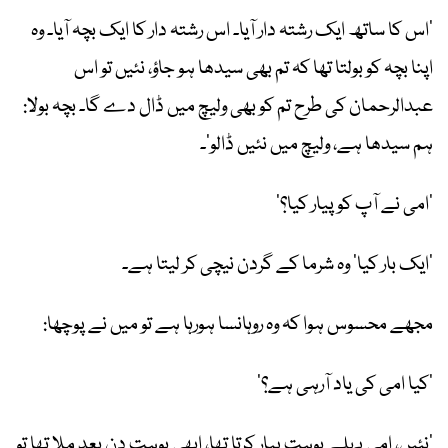
’اس کا ساتھ ایک رشتہ دار آیا۔ اس رشتہ دار کا ایک بچہ آیا۔ وہ
اپنا بچہ کو بولتا تھا کہ تم بھی سیدھا ہو جاؤ، نئیں تو اس
عبدالرحمان کی طرح تم کو بھی ولیچ میں ڈال دے گا۔ بچہ بولا:
ہم سیدھا ہے، ولیچ میں نئیں ڈالو‘۔
’امی نے آپ کو پیار کیا؟‘
’ایک بار کیا‘ وہ شرما کے گردن نیچی کر لیتا ہے۔
مجھے محسوس ہوا کہ وہ روہانسا ہورہا ہے تو میں نے پوچھا:
’کیا امی کی یاد آرہی ہے؟‘
’نئیں، امی پہلے بوہت پیار کرتا تھا، ابھی بوہت دن بعد ملا تھا تو