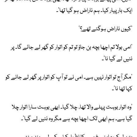
ایک بار پیار کیا۔ ہم ناراض ہو گیا تھا‘۔
’کیوں ناراض ہوگئے تھے؟‘
’امی بولا تم اچھا بچہ بن جاؤ تو تم کو اتوار کو گھر لے جائے گا۔ پر
نئیں لے گیا نا‘۔
’مگر آج تو اتوار نہیں ہے۔ امی نے تو آپ کو اتوار پر گھر لے جانے کو
کہا تھا نا‘۔
’وہ اتوار بوہت پہلے والا تھا، چلا گیا۔ ابھی بوہت سارا اتوار چلا
گیا ہے۔ ہم ابھی تک اچھا بچہ ہے مگر وہ نئیں لے گیا‘۔