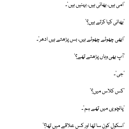
’امی ہیں، بھائی ہیں، بہنیں ہیں‘۔
’بھائی کیا کرتے ہیں؟‘
’ابھی چھوٹے چھوٹے ہیں، بس پڑھتے ہیں ادھر‘۔
’آپ بھی وہاں پڑھتے تھے؟‘
’جی‘۔
’کس کلاس میں؟‘
’پانچویں میں تھے ہم‘۔
’اسکول کون سا تھا اور کس علاقے میں تھا؟‘