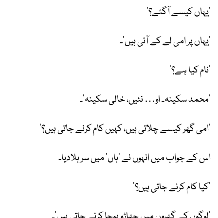
’یہاں کیسے آگئے؟‘
’یہاں پر امی لے کے آئی ہیں‘۔
’نام کیا ہے؟‘
’محمد سکینہ۔ او… نئیں، خالی سکینہ‘۔
’امی گھر کیسے چلاتی ہیں، کہیں کام کرنے جاتی ہیں؟‘
اس کے جواب میں انہوں نے ’ہاں‘ میں سر ہلادیا۔
’کیا کام کرنے جاتی ہیں؟‘
’لوگوں کے گھروں میں جھاڑو پوچا کرنے جاتی ہیں‘۔