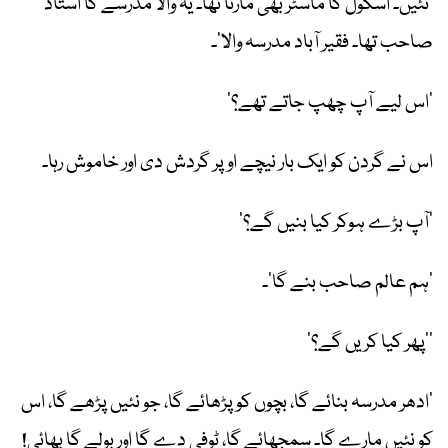
’نئیں۔ اسکول کا ماسٹر بھی مارتا تھا۔ یہ والا مدرسے کا استاذ
صاحب تھا۔ فقیر آباد مدرسہ والا‘۔
’اس لیے آپ چھپ جاتے تھے؟‘
اس نے گردن کو ایک بار نیچے اوپر گردش دی اور خاموش رہا۔
’آپ بڑے ہوکر کیا بنیں گے؟‘
’ہم عالم صاحب بنے گا‘۔
’’پھر کیا کریں گے؟‘
’ادھر مدرسہ بنائے گا، بچوں کو پڑھائے گا، جو نئیں پڑھے گا، اس
کو نئیں مارے گا۔ سمجھائے گا، ٹوفی دے گا اور بولے گا بھائی!