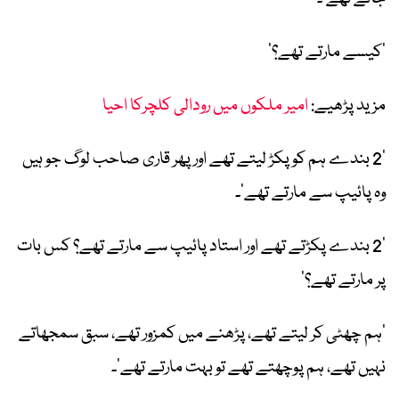
’کیسے مارتے تھے؟‘
مزید پڑھیے:
امیر ملکوں میں رودالی کلچرکا احیا
’2 بندے ہم کو پکڑ لیتے تھے اور پھر قاری صاحب لوگ جو ہیں
وہ پائیپ سے مارتے تھے‘۔
’2 بندے پکڑتے تھے اور استاد پائیپ سے مارتے تھے؟ کس بات
پر مارتے تھے؟‘
’ہم چھٹی کر لیتے تھے، پڑھنے میں کمزور تھے، سبق سمجھاتے
نہیں تھے، ہم پوچھتے تھے تو بہت مارتے تھے‘۔