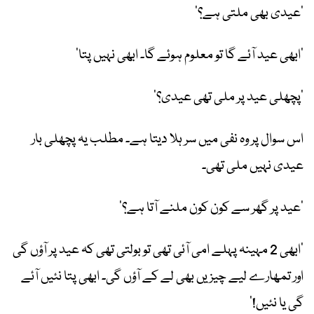
’عیدی بھی ملتی ہے؟‘
’ابھی عید آئے گا تو معلوم ہوئے گا۔ ابھی نہیں پتا‘
’پچھلی عید پر ملی تھی عیدی؟‘
اس سوال پر وہ نفی میں سر ہلا دیتا ہے۔ مطلب یہ پچھلی بار
عیدی نہیں ملی تھی۔
’عید پر گھر سے کون کون ملنے آتا ہے؟‘
’ابھی 2 مہینہ پہلے امی آئی تھی تو بولتی تھی کہ عید پر آؤں گی
اور تمھارے لیے چیزیں بھی لے کے آؤں گی۔ ابھی پتا نئیں آئے
گی یا نئیں!‘