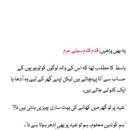
یہ بھی پڑھیں:
قدم قدم سوئے حرم
باسط کا مطلب تھا کہ اس کے والد لوگوں کو توبوریوں کے
حساب سے آٹا پہنچاتے ہیں لیکن اپنے گھر کے لیے وہ آدھا یا
ایک کلو لے جاتے ہیں۔
’عید پر تو گھر میں کھانے کی بہت ساری چیزیں بنتی ہیں نا؟‘
’ہم کو نئیں معلوم۔ ہم تو عید پر بھی اِدھر ہوتا ہے نا‘۔