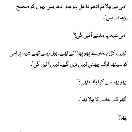
’امی نے بولا تم ادھر داخل ہوجاؤ، ادھر بس بچوں کو صحیح
پڑھاتے ہیں‘۔
’امی عید پر ملنے آئیں گی؟‘
’نہیں، کل ہمارے پھوپھا آئے تھے۔ بول رہے تھے عید پر امی
کو سیٹھ لوگ چھٹی نہیں دیں گے۔ نہیں آئیں گی‘۔
’پھوپھا سے کیا بات تھی؟‘
’گھر کے جانے کا بولا تھا‘۔
’پھر؟‘