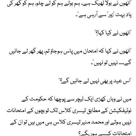
’انھوں نے بولا ٹھیک ہے۔ ہم بولے ہم کو لے چلو، ہم کو گھر کی
یاد بہت ’زور‘ سے آرہی ہے‘۔
’انھوں نے کیا کہا؟‘
’انھوں نے کہا کہ امتحان میں پاس ہوجاؤ تم، پھر گھر لے جائیں
گے۔۔۔ نہیں تو نہیں‘۔
’اس عید پر بھی نہیں لے جائیں گے؟‘
میں نے وہاں کھڑی ایک ٹیچر سے پوچھا کہ حکومت کے
نوٹیفکیشن کے مطابق تیسری کلاس تک تو بچوں کے امتحانات
نہیں ہوتے اور محمد منیر تیسری کلاس ہی میں ہیں تو ان کے
امتحانات کیسے ہوںگے؟