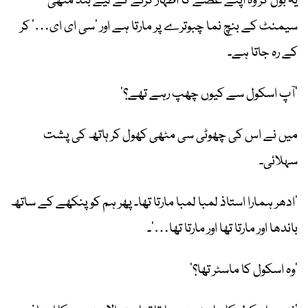
یہ بول کر وہ اپنے غصے کا اظہار کرنے کے لیے بند مٹھی
سیمنٹ کے بنچ نما چبوترے پر مارتا ہے اور ’سی ای ای…‘ کر
کے رہ جاتا ہے۔
’آپ اسکول سے کیوں چھپ رہے تھے؟‘
میں نے اس کی چھوٹی سی مٹھی کھول کر ہاتھ کی پشت
سہلائی۔
’ادھر ہمارا استاذ لمبا لمبا مارتا تھا۔ پھر ہم کو پنکھے کے ساتھ
باندھا اور مارتا تھا اور مارتا تھا…‘۔
’وہ اسکول کا ماسٹر تھا؟‘