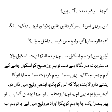
’اچھا۔ ابو کب ملنے آتے ہیں؟‘
اس پر بھی اس نے سر کو دائیں بائیں ہلایا اور نیچے دیکھنے لگا۔
’عبدالرحمان! آپ ولیج میں کیسے داخل ہوئے؟‘
’ولیچ میں؟ وہ ہم اسکول سے چھپ جاتا تھا بہت۔ اسکول والا
ماسٹر بہت مار لگاتا ہے نا۔۔۔ تو ہم روز صبح کو اسکول جانے کے
ٹَیم چھپ جاتا تھا۔ پھر ہمارا ابو ہم کو بہت مارا۔ ہمارا ابو کا
رشتے دار والا بندہ بولا کہ اس کو پکڑو، ایدھی ولیچ میں ڈال دو۔
اُدھر میرا بچہ بھی اچھا اچھا پڑھتا ہے اور اچھا بچہ بن گیا ہے۔ تو
پھر ہمارا ایک چاچا ہم کو پکڑا اور ادھر ولیچ میں لے آیا تو ہم اب