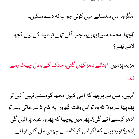
مگر وہ اس سلسلے میں کوئی جواب نہ دے سکیں۔
’اچھا، محمدمنیر! پھوپھا جب آئے تھے تو عید کے لیے کچھ
لائے تھے؟
مزید پڑھیں:
آبنائے ہرمز کھل گئی، جنگ کے بادل چھٹ رہے
ہیں
’نہیں۔ میں نے پوچھا کہ امی کیوں مجھ کو ملنے نہیں آئیں تو
پھوپھا نے بولا کہ وہ تو اس وقت گھروں پہ کام کرنے جاتی ہے تو
ادھر کیسے آئے گی؟۔ پھر میں پوچھا کہ پھر وہ عید پر آئیں گی
اِدھر؟ تو وہ بولے کہ اگر اس کو کام سے چھٹی مل گئی تو آئے