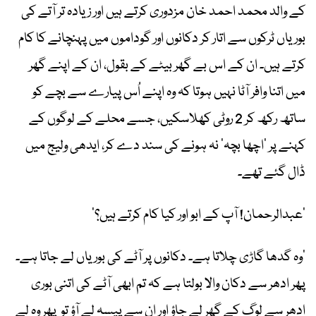
کے والد محمد احمد خان مزدوری کرتے ہیں اور زیادہ تر آتے کی
بوریاں ٹرکوں سے اتار کر دکانوں اور گوداموں میں پہنچانے کا کام
کرتے ہیں۔ ان کے اس بے گھر بیٹے کے بقول، ان کے اپنے گھر
میں اتنا وافر آٹا نہیں ہوتا کہ وہ اپنے اُس پیارے سے بچے کو
ساتھ رکھ کر 2 روٹی کھلاسکیں، جسے محلے کے لوگوں کے
کہنے پر ’اچھا بچہ‘ نہ ہونے کی سند دے کر، ایدھی ولیج میں
ڈال گئے تھے۔
’عبدالرحمان! آپ کے ابو اور کیا کام کرتے ہیں؟‘
’وہ گدھا گاڑی چلاتا ہے۔ دکانوں پر آٹے کی بوریاں لے جاتا ہے۔
پھر ادھر سے دکان والا بولتا ہے کہ تم ابھی آٹے کی اتنی بوری
اِدھر سے لوگ کے گھر لے جاؤ اور ان سے پیسہ لے آؤ تو پھر وہ لے