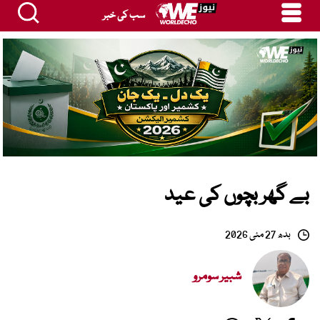
سب کی خبر
بے گھر بچوں کی عید
بدھ 27 مئی 2026
شبیر سومرو