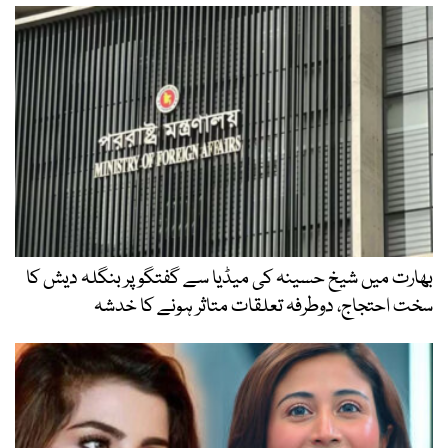
بھارت میں شیخ حسینہ کی میڈیا سے گفتگو پر بنگلہ دیش کا
سخت احتجاج، دوطرفہ تعلقات متاثر ہونے کا خدشہ