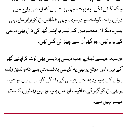
جگمگانے لگے۔ یہ بہت اچھی بات ہے کہ ایدھی ولیج میں
دونوں وقت گوشت اور دوسری اچھی غذائیں ان کو برابر مل رہی
تھیں۔ مگر ان معصوموں کے لیے تو اپنے گھر کی دال بھی مرغی
کے برابر تھی، جو گھر اُن سے چھڑا لی گئی تھی۔
اور عید جیسے تہوار پر جب دیسی پردیسی بھی لوٹ کر اپنے گھر
آتے ہیں، اس موقع پر بھی یہ کیسی بدقسمتی ہے کہ والدین زندہ
ہونے کے باوجود یہ بچے یتیمی کی زندگی گزار رہے ہیں اور عید
پر بھی ان کو گھر کی عافیت اور ماں باپ اور بہن بھائیوں کا ساتھ
میسر نہیں ہے۔