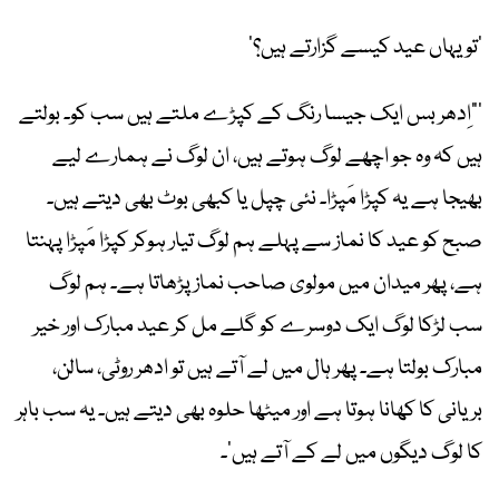
’تو یہاں عید کیسے گزارتے ہیں؟‘
’”اِدھر بس ایک جیسا رنگ کے کپڑے ملتے ہیں سب کو۔ بولتے
ہیں کہ وہ جو اچھے لوگ ہوتے ہیں، ان لوگ نے ہمارے لیے
بھیجا ہے یہ کپڑا مَپڑا۔ نئی چپل یا کبھی بوٹ بھی دیتے ہیں۔
صبح کو عید کا نماز سے پہلے ہم لوگ تیار ہوکر کپڑا مَپڑا پہنتا
ہے، پھر میدان میں مولوی صاحب نماز پڑھاتا ہے۔ ہم لوگ
سب لڑکا لوگ ایک دوسرے کو گلے مل کر عید مبارک اور خیر
مبارک بولتا ہے۔ پھر ہال میں لے آتے ہیں تو ادھر روٹی، سالن،
بریانی کا کھانا ہوتا ہے اور میٹھا حلوہ بھی دیتے ہیں۔ یہ سب باہر
کا لوگ دیگوں میں لے کے آتے ہیں‘۔