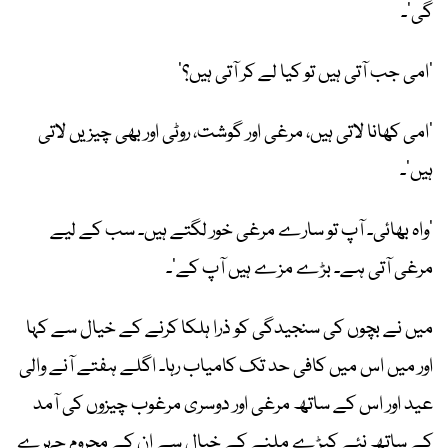
گی‘۔
’امی جب آتی ہیں تو کیا لے کر آتی ہیں؟‘
’امی کھانا لاتی ہیں، مرغی اور گوشت، روٹی اور بھی چیزیں لاتی
ہیں‘۔
’واہ بھائی۔ آپ تو سارے مرغی خور لگتے ہیں۔ سب کے لیے
مرغی آتی ہے۔ بڑے مزے ہیں آپ کے‘۔
میں نے بچوں کی سنجیدگی کو ذرا ہلکا کرنے کے خیال سے کہا
اور میں اس میں کافی حد تک کامیاب رہا۔ اگلے ہفتے آنے والی
عید اور اس کے ساتھ مرغی اور دوسری مرغوب چیزوں کی آمد
کے ساتھ نئے کپڑے ملنے کے خیال سے ان کے محروم چہرے