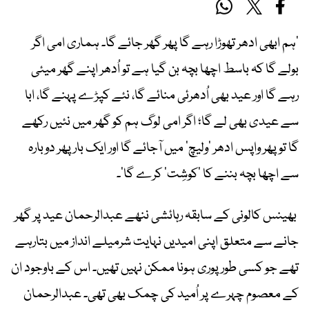
’ہم ابھی ادھر تھوڑا رہے گا پھر گھر جائے گا۔ ہماری امی اگر
بولے گا کہ باسط اچھا بچہ بن گیا ہے تو اُدھر اپنے گھر میئی
رہے گا اور عید بھی اُدھرئی منائے گا، نئے کپڑے پہنے گا، ابا
سے عیدی بھی لے گا؛ اگر امی لوگ ہم کو گھر میں نئیں رکھے
گا تو پھر واپس ادھر ’ولیچ‘ میں آجائے گا اور ایک بار پھر دوبارہ
سے اچھا بچہ بننے کا ’کوشِت‘ کرے گا‘۔
بھینس کالونی کے سابقہ رہائشی ننھے عبدالرحمان عید پر گھر
جانے سے متعلق اپنی امیدیں نہایت شرمیلے انداز میں بتارہے
تھے جو کسی طور پوری ہونا ممکن نہیں تھیں۔ اس کے باوجود ان
کے معصوم چہرے پر اُمید کی چمک بھی تھی۔ عبدالرحمان