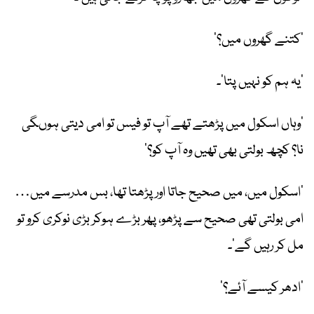
’کتنے گھروں میں؟‘
’یہ ہم کو نہیں پتا‘۔
’وہاں اسکول میں پڑھتے تھے آپ تو فیس تو امی دیتی ہوںگی
نا؟ کچھ بولتی بھی تھیں وہ آپ کو؟‘
’اسکول میں، میں صحیح جاتا اور پڑھتا تھا، بس مدرسے میں…
امی بولتی تھی صحیح سے پڑھو، پھر بڑے ہوکر بڑی نوکری کرو تو
مل کر رہیں گے‘۔
’ادھر کیسے آئے؟‘