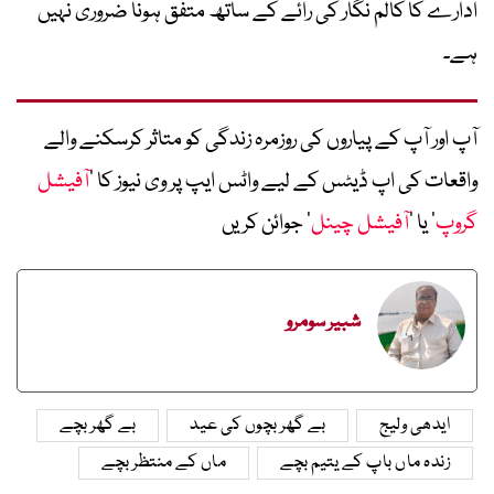
ادارے کا کالم نگار کی رائے کے ساتھ متفق ہونا ضروری نہیں
ہے۔
آپ اور آپ کے پیاروں کی روزمرہ زندگی کو متاثر کرسکنے والے
واقعات کی اپ ڈیٹس کے لیے واٹس ایپ پر وی نیوز کا ’
آفیشل
گروپ
‘ یا ’
آفیشل چینل
‘ جوائن کریں
شبیر سومرو
ایدھی ولیج
بے گھر بچوں کی عید
بے گھر بچے
زندہ ماں باپ کے یتیم بچے
ماں کے منتظر بچے