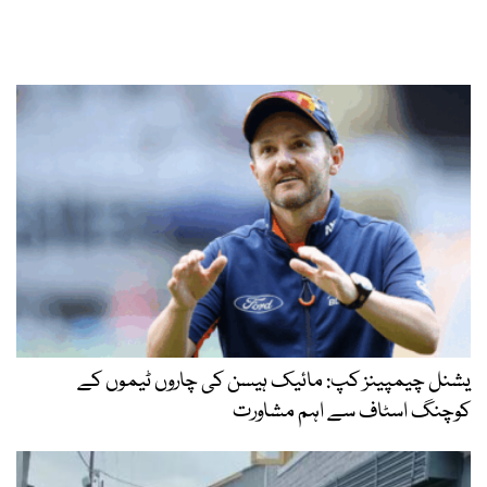
یشنل چیمپینز کپ: مائیک ہیسن کی چاروں ٹیموں کے
کوچنگ اسٹاف سے اہم مشاورت