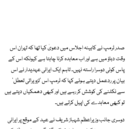
صدر ٹرمپ نے کابینہ اجلاس میں دعویٰ کیا تھا کہ تہران اس
وقت دباؤ میں ہے اور اب معاہدہ کرنا چاہتا ہے کیونکہ اس کے
پاس کوئی دوسرا راستہ نہیں۔ تاہم ایک ایرانی عہدیدار نے اس
بیان پر ردعمل دیتے ہوئے کہا کہ ٹرمپ اس ’تزویراتی تعطل‘
سے نکلنے کی کوشش کر رہے ہیں اور کبھی دھمکیاں دیتے ہیں
تو کبھی معاہدے کی اپیل کرتے ہیں۔
دوسری جانب وزیراعظم شہباز شریف نے عید کے موقع پر ایرانی