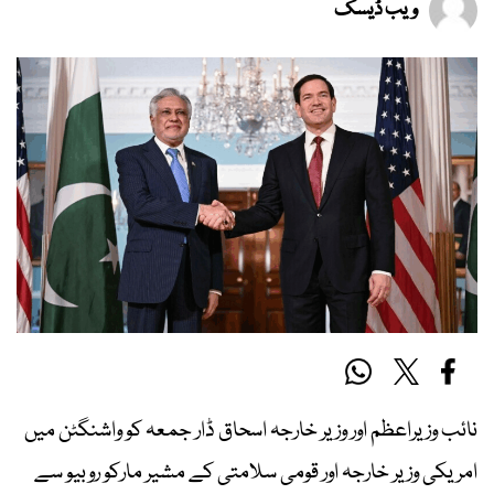
ویب ڈیسک
نائب وزیراعظم اور وزیر خارجہ اسحاق ڈار جمعہ کو واشنگٹن میں
امریکی وزیر خارجہ اور قومی سلامتی کے مشیر مارکو روبیو سے