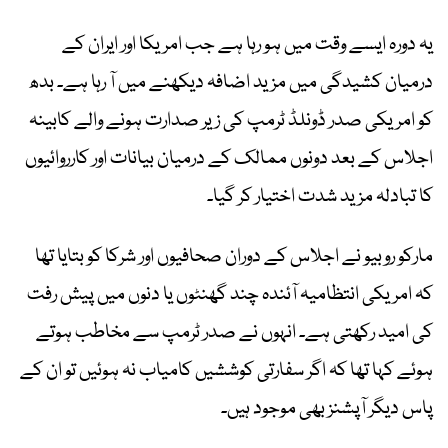
یہ دورہ ایسے وقت میں ہو رہا ہے جب امریکا اور ایران کے
درمیان کشیدگی میں مزید اضافہ دیکھنے میں آ رہا ہے۔ بدھ
کو امریکی صدر ڈونلڈ ٹرمپ کی زیر صدارت ہونے والے کابینہ
اجلاس کے بعد دونوں ممالک کے درمیان بیانات اور کارروائیوں
کا تبادلہ مزید شدت اختیار کر گیا۔
مارکو روبیو نے اجلاس کے دوران صحافیوں اور شرکا کو بتایا تھا
کہ امریکی انتظامیہ آئندہ چند گھنٹوں یا دنوں میں پیش رفت
کی امید رکھتی ہے۔ انہوں نے صدر ٹرمپ سے مخاطب ہوتے
ہوئے کہا تھا کہ اگر سفارتی کوششیں کامیاب نہ ہوئیں تو ان کے
پاس دیگر آپشنز بھی موجود ہیں۔