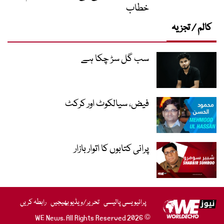
خطاب
کالم / تجزیہ
سب گل سڑ چکا ہے
فیض، سیالکوٹ اور کرکٹ
پرانی کتابوں کا اتوار بازار
پرائیویسی پالیسی
تحریر/ویڈیو بھیجیں
رابطہ کریں
© 2026 WE News. All Rights Reserved