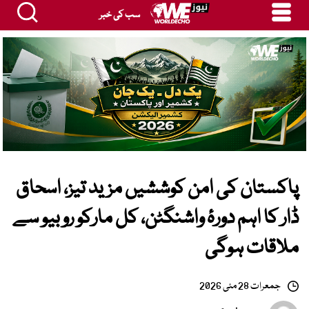
سب کی خبر
پاکستان کی امن کوششیں مزید تیز، اسحاق
ڈار کا اہم دورۂ واشنگٹن، کل مارکو روبیو سے
ملاقات ہوگی
جمعرات 28 مئی 2026