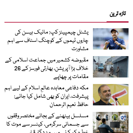
تازہ ترین
یشنل چیمپینز کپ: مائیک ہیسن کی
چاروں ٹیموں کے کوچنگ اسٹاف سے اہم
مشاورت
مقبوضہ کشمیر میں جماعت اسلامی کے
خلاف بڑا آپریشن، بھارتی فورسز کے 26
مقامات پر چھاپے
مکہ دفاعی معاہدہ عالمِ اسلام کے لیے اہم
پیشرفت، ایران کو بھی شامل کیا جائے:
حافظ نعیم الرحمان
مسلسل بیٹھنے کے بجائے مختصر وقفوں
سے جسمانی سرگرمی، کینسر سے موت کا
خطرہ کم کرنے میں مددگار قرار