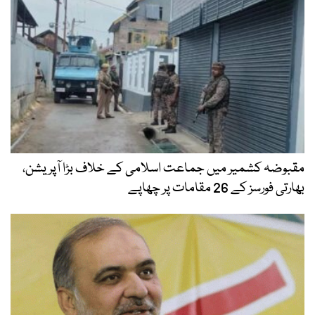
مقبوضہ کشمیر میں جماعت اسلامی کے خلاف بڑا آپریشن،
بھارتی فورسز کے 26 مقامات پر چھاپے