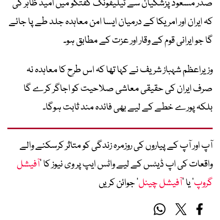
صدر مسعود پزشکیان سے ٹیلیفونک گفتگو میں امید ظاہر کی
کہ ایران اور امریکا کے درمیان ایسا امن معاہدہ جلد طے پا جائے
گا جو ایرانی قوم کے وقار اور عزت کے مطابق ہو۔
وزیراعظم شہباز شریف نے کہا تھا کہ اس طرح کا معاہدہ نہ
صرف ایران کی حقیقی معاشی صلاحیت کو اجاگر کرے گا
بلکہ پورے خطے کے لیے بھی فائدہ مند ثابت ہوگا۔
آپ اور آپ کے پیاروں کی روزمرہ زندگی کو متاثر کرسکنے والے
واقعات کی اپ ڈیٹس کے لیے واٹس ایپ پر وی نیوز کا ’
آفیشل
گروپ
‘ یا ’
آفیشل چینل
‘ جوائن کریں