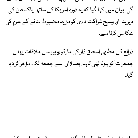
گی۔ بیان میں کہا گیا کہ یہ دورہ امریکا کے ساتھ پاکستان کی
دیرینہ اور وسیع شراکت داری کو مزید مضبوط بنانے کے عزم کی
عکاسی کرتا ہے۔
ذرائع کے مطابق اسحاق ڈار کی مارکو روبیو سے ملاقات پہلے
جمعرات کو ہونا تھی تاہم بعد ازاں اسے جمعہ تک مؤخر کر دیا
گیا۔