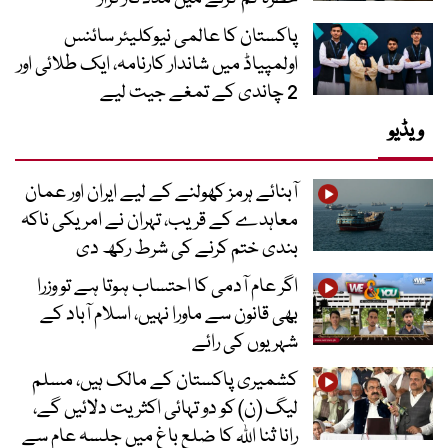
پاکستان کا عالمی نیوکلیئر سائنس
اولمپیاڈ میں شاندار کارنامہ، ایک طلائی اور
2 چاندی کے تمغے جیت لیے
ویڈیو
آبنائے ہرمز کھولنے کے لیے ایران اور عمان
معاہدے کے قریب، تہران نے امریکی ناکہ
بندی ختم کرنے کی شرط رکھ دی
اگر عام آدمی کا احتساب ہوتا ہے تو وزرا
بھی قانون سے ماورا نہیں، اسلام آباد کے
شہریوں کی رائے
کشمیری پاکستان کے مالک ہیں، مسلم
لیگ (ن) کو دو تہائی اکثریت دلائیں گے،
رانا ثنا اللہ کا ضلع باغ میں جلسہ عام سے