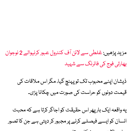
مزید پڑھیں:
غلطی سے لائن آف کنٹرول عبور کرنیوالے 2 نوجوان
بھارتی فوج کی فائرنگ سے شہید
ذیشان اپنے محبوب تک تو پہنچ گیا، مگر اس ملاقات کی
قیمت دونوں کو حراست کی صورت میں چکانا پڑی۔
یہ واقعہ ایک بار پھر اس حقیقت کو اجاگر کرتا ہے کہ محبت
انسان کو ایسے فیصلے کرنے پر مجبور کر دیتی ہے جن کا تصور