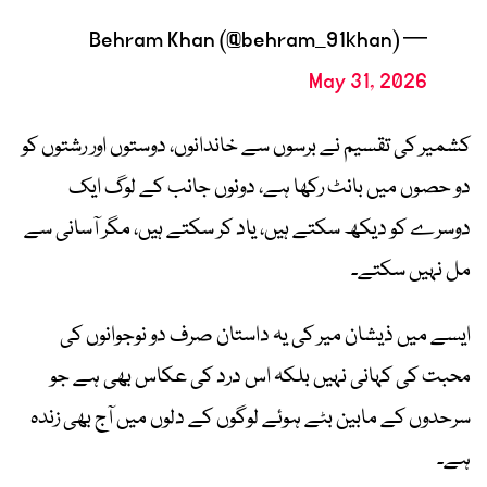
— Behram Khan (@behram_91khan)
May 31, 2026
کشمیر کی تقسیم نے برسوں سے خاندانوں، دوستوں اور رشتوں کو
دو حصوں میں بانٹ رکھا ہے، دونوں جانب کے لوگ ایک
دوسرے کو دیکھ سکتے ہیں، یاد کر سکتے ہیں، مگر آسانی سے
مل نہیں سکتے۔
ایسے میں ذیشان میر کی یہ داستان صرف دو نوجوانوں کی
محبت کی کہانی نہیں بلکہ اس درد کی عکاس بھی ہے جو
سرحدوں کے مابین بٹے ہوئے لوگوں کے دلوں میں آج بھی زندہ
ہے۔