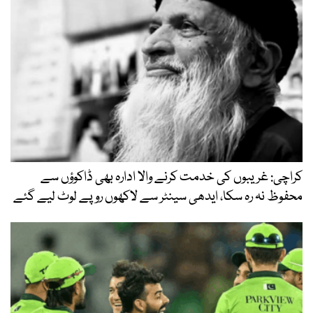
کراچی: غریبوں کی خدمت کرنے والا ادارہ بھی ڈاکوؤں سے
محفوظ نہ رہ سکا، ایدھی سینٹر سے لاکھوں روپے لوٹ لیے گئے