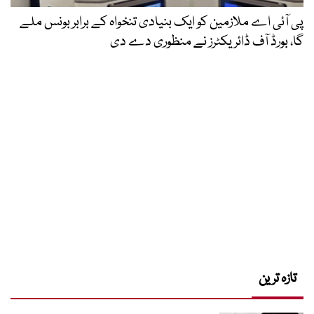
پی آئی اے ملازمین کو ایک بنیادی تنخواہ کے برابر بونس ملے
گا، بورڈ آف ڈائریکٹرز نے منظوری دے دی
تازہ ترین