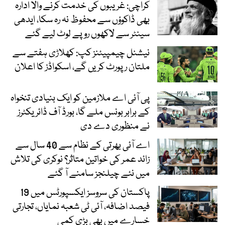
کراچی: غریبوں کی خدمت کرنے والا ادارہ
بھی ڈاکوؤں سے محفوظ نہ رہ سکا، ایدھی
سینٹر سے لاکھوں روپے لوٹ لیے گئے
نیشنل چیمپیئنز کپ: کھلاڑی ہفتے سے
ملتان رپورٹ کریں گے، اسکواڈز کا اعلان
پی آئی اے ملازمین کو ایک بنیادی تنخواہ
کے برابر بونس ملے گا، بورڈ آف ڈائریکٹرز
نے منظوری دے دی
اے آئی بھرتی کے نظام سے 40 سال سے
زائد عمر کی خواتین متاثر؟ نوکری کی تلاش
میں نئے چیلنجز سامنے آ گئے
پاکستان کی سروسز ایکسپورٹس میں 19
فیصد اضافہ، آئی ٹی شعبہ نمایاں، تجارتی
خسارے میں بھی بڑی کمی