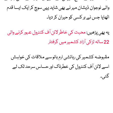
والے نوجوان ذیشان میر نے بھی شاید یہی سوچ کر ایک ایسا قدم
اٹھایا جس نے ہر کسی کو حیران کر دیا۔
یہ بھی پڑھیں:
محبت کی خاطر لائن آف کنٹرول عبور کرنے والی
22 سالہ لڑکی آزاد کشمیر میں گرفتار
مقبوضہ کشمیر کی رہائشی ارم بانو سے ملاقات کی خواہش
اسے لائن آف کنٹرول کی خطرناک اور حساس سرحد تک لے
گئی۔