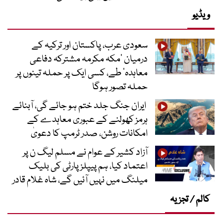
ویڈیو
سعودی عرب، پاکستان اور ترکیہ کے
درمیان ’مکہ مکرمہ مشترکہ دفاعی
معاہدہ‘ طے، کسی ایک پر حملہ تینوں پر
حملہ تصور ہوگا
ایران جنگ جلد ختم ہو جائے گی، آبنائے
ہرمز کھولنے کے عبوری معاہدے کے
امکانات روشن، صدر ٹرمپ کا دعویٰ
آزاد کشیر کے عوام نے مسلم لیگ ن پر
اعتماد کیا، ہم پیپلز پارٹی کی بلیک
میلنگ میں نہیں آئیں گے، شاہ غلام قادر
کالم / تجزیہ