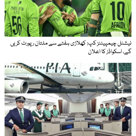
نیشنل چیمپیئنز کپ: کھلاڑی ہفتے سے ملتان رپورٹ کریں
گے، اسکواڈز کا اعلان