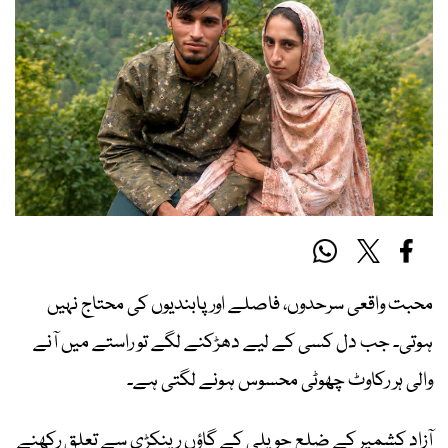
محبت واقعی سرحدوں، فاصلے اور پابندیوں کی محتاج نہیں
ہوتی۔ جب دل کسی کے لیے دھڑکنے لگے تو راستے میں آنے
والی ہر رکاوٹ چھوٹی محسوس ہونے لگتی ہے۔
آزاد کشمیر کے ضلع حویلی کے گاؤں رینکڑی سے تعلق رکھنے