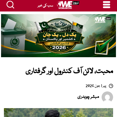
سب کی خبر
محبت، لائن آف کنٹرول اور گرفتاری
پیر 1 جون 2026
مبشر چوہدری