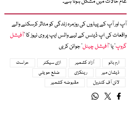
عام حالات میں مشکل ہوتا ہے۔
آپ اور آپ کے پیاروں کی روزمرہ زندگی کو متاثر کرسکنے والے
واقعات کی اپ ڈیٹس کے لیے واٹس ایپ پر وی نیوز کا ’
آفیشل
گروپ
‘ یا ’
آفیشل چینل
‘ جوائن کریں
ارم بانو
آزاد کشمیر
اڑی سیکٹر
حراست
ذیشان میر
رینکڑی
ضلع حویلی
لائن آف کنٹرول
مقبوضہ کشمیر