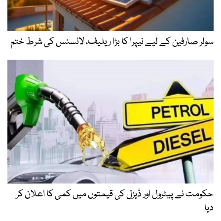
سولر صارفین کے لیے نیپرا کا بڑا ریلیف، لائسنس کی شرط ختم
حکومت نے پیٹرول اور ڈیزل کی قیمتوں میں کمی کا اعلان کر
دیا