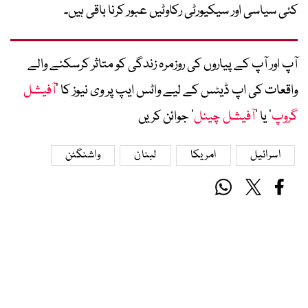
کئی سیاسی اور سیکیورٹی رکاوٹیں عبور کرنا باقی ہیں۔
آپ اور آپ کے پیاروں کی روزمرہ زندگی کو متاثر کرسکنے والے
واقعات کی اپ ڈیٹس کے لیے واٹس ایپ پر وی نیوز کا ’
آفیشل
گروپ
‘ یا ’
آفیشل چینل
‘ جوائن کریں
اسرائیل
امریکا
لبنان
واشنگٹن