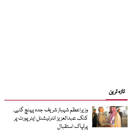
تازہ ترین
وزیراعظم شہباز شریف جدہ پہنچ گئے،
کنگ عبدالعزیز انٹرنیشنل ایئر پورٹ پر
پرتپاک استقبال