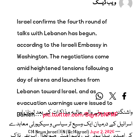
ویب ڈیسک
Israel confirms the fourth round of
talks with Lebanon has begun,
according to the Israeli Embassy in
Washington. The negotiations come
amid heightened tensions following a
day of sirens and launches from
Lebanon toward Israel, and as
evacuation warnings were issued to
واشنگٹن میں ہونے والے حالیہ مذاکرات کے بعد لبنان اور
Dahieh…
pic.twitter.com/Bqys7bNFMF
اسرائیل کے درمیان ایک وسیع تر سیاسی و سیکیورٹی معاہدے
June 2, 2026
— C14 News Israel | EN (@c14israel)
کی امیدیں پیدا ہوئی ہیں، تاہم زمینی صورتحال اب بھی نازک