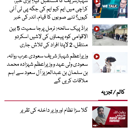
شہبازشریف کا مستقبل کیا؟ بڑی خبر،
کراچی میں ایم کیو ایم کی جگہ پی ٹی آئی
کیوں؟ نئے صوبوں کا قیام، اندر کی خبر
براڈ پیک سانحہ: نرمل پرجا سمیت 5 بین
الاقوامی کوہ پیماؤں کی لاشیں اسکردو
منتقل، 2 لاپتا افراد کی تلاش جاری
وزیراعظم شہباز شریف سعودی عرب روانہ،
سعودی ولی عہد و وزیراعظم شہزادہ محمد
بن سلمان بن عبدالعزیز آل سعود سے اہم
ملاقات کریں گے
کالم / تجزیہ
گلا سڑا نظام اور وزیر داخلہ کی تقریر