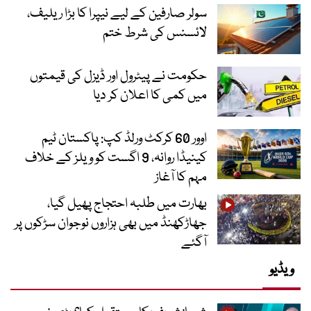
سولر صارفین کے لیے نیپرا کا بڑا ریلیف،
لائسنس کی شرط ختم
حکومت نے پیٹرول اور ڈیزل کی قیمتوں
میں کمی کا اعلان کر دیا
اوور 60 کرکٹ ورلڈ کپ: پاکستان ٹیم
کینیڈا روانہ، 9 اگست کو ویلز کے خلاف
مہم کا آغاز
بھارت میں طلبہ احتجاج پھیل گیا،
جھاڑکھنڈ میں بھی ہزاروں نوجوان سڑکوں پر
آگئے
ویڈیو