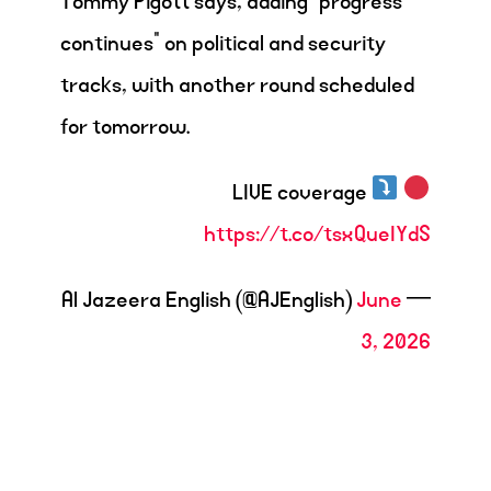
Tommy Pigott says, adding “progress
continues” on political and security
tracks, with another round scheduled
for tomorrow.
LIVE coverage
https://t.co/tsxQueIYdS
June
— Al Jazeera English (@AJEnglish)
3, 2026