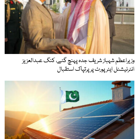
وزیراعظم شہباز شریف جدہ پہنچ گئے، کنگ عبدالعزیز
انٹرنیشنل ایئر پورٹ پر پرتپاک استقبال