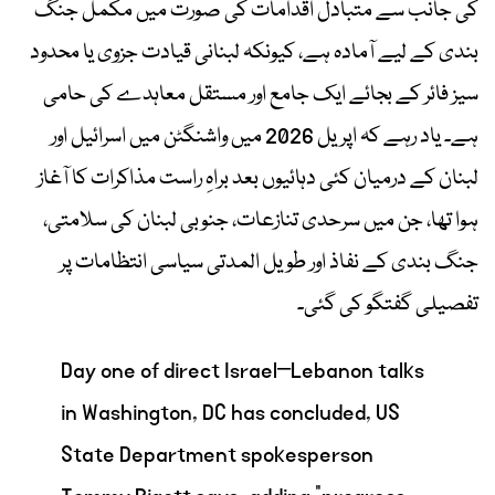
کی جانب سے متبادل اقدامات کی صورت میں مکمل جنگ
بندی کے لیے آمادہ ہے، کیونکہ لبنانی قیادت جزوی یا محدود
سیز فائر کے بجائے ایک جامع اور مستقل معاہدے کی حامی
ہے۔ یاد رہے کہ اپریل 2026 میں واشنگٹن میں اسرائیل اور
لبنان کے درمیان کئی دہائیوں بعد براہِ راست مذاکرات کا آغاز
ہوا تھا، جن میں سرحدی تنازعات، جنوبی لبنان کی سلامتی،
جنگ بندی کے نفاذ اور طویل المدتی سیاسی انتظامات پر
تفصیلی گفتگو کی گئی۔
Day one of direct Israel–Lebanon talks
in Washington, DC has concluded, US
State Department spokesperson