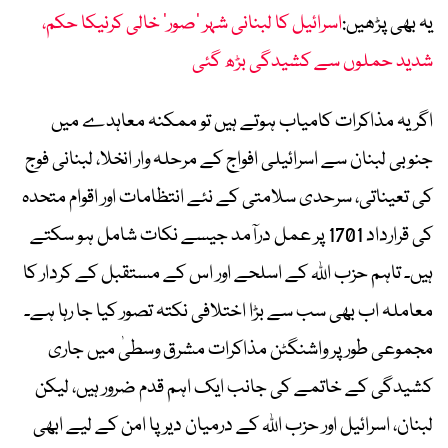
یہ بھی پڑھیں:
اسرائیل کا لبنانی شہر ’صور‘ خالی کرنیکا حکم،
شدید حملوں سے کشیدگی بڑھ گئی
اگر یہ مذاکرات کامیاب ہوتے ہیں تو ممکنہ معاہدے میں
جنوبی لبنان سے اسرائیلی افواج کے مرحلہ وار انخلا، لبنانی فوج
کی تعیناتی، سرحدی سلامتی کے نئے انتظامات اور اقوام متحدہ
کی قرارداد 1701 پر عمل درآمد جیسے نکات شامل ہو سکتے
ہیں۔ تاہم حزب اللہ کے اسلحے اور اس کے مستقبل کے کردار کا
معاملہ اب بھی سب سے بڑا اختلافی نکتہ تصور کیا جا رہا ہے۔
مجموعی طور پر واشنگٹن مذاکرات مشرق وسطیٰ میں جاری
کشیدگی کے خاتمے کی جانب ایک اہم قدم ضرور ہیں، لیکن
لبنان، اسرائیل اور حزب اللہ کے درمیان دیرپا امن کے لیے ابھی