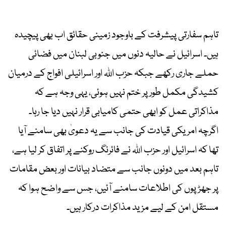
تاہم سفارتی پیشرفت کے باوجود زمینی حقائق اب بھی پیچیدہ
ہیں۔ اسرائیل نے حالیہ دنوں میں جنوبی لبنان میں فضائی
حملے جاری رکھے جبکہ حزب اللہ اور اسرائیلی افواج کے درمیان
کشیدگی مکمل طور پر ختم نہیں ہوئی، یہی وجہ ہے کہ
مذاکراتی عمل کو ابھی حتمی کامیابی قرار نہیں دیا جا رہا۔
اگرچہ امریکی قیادت کی جانب سے یہ دعویٰ بھی سامنے آیا
تھا کہ اسرائیل اور حزب اللہ نے فائرنگ روکنے پر اتفاق کر لیا ہے،
تاہم بعد میں دونوں جانب سے متضاد بیانات اور بعض مقامات
پر جھڑپوں کی اطلاعات سامنے آئیں، جس سے واضح ہوا کہ
مستقل امن کے لیے مزید مذاکرات درکار ہیں۔