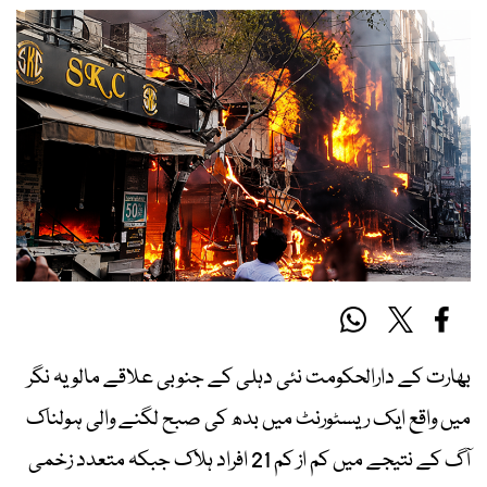
بھارت کے دارالحکومت نئی دہلی کے جنوبی علاقے مالویہ نگر
میں واقع ایک ریسٹورنٹ میں بدھ کی صبح لگنے والی ہولناک
آگ کے نتیجے میں کم از کم 21 افراد ہلاک جبکہ متعدد زخمی