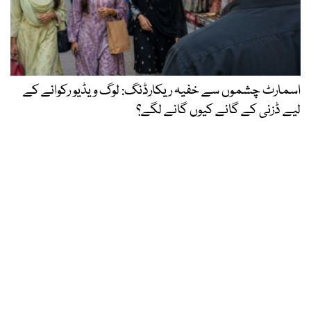
اسمارٹ چشموں سے خفیہ ریکارڈنگ: لوگ ویڈیو رکوانے کے
لیے ڈزنی کے گانے کیوں گانے لگے؟