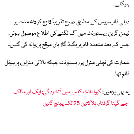
ہوگئے۔
دہلی فائر سروس کے مطابق صبح تقریباً 9 بج کر 45 منٹ پر
لیمن گرین ریسٹورنٹ میں آگ لگنے کی اطلاع موصول ہوئی،
جس کے بعد متعدد فائر بریگیڈ گاڑیاں موقع پر روانہ کی گئیں۔
عمارت کی نچلی منزل پر ریسٹورنٹ جبکہ بالائی منزلوں پر ہوٹل
قائم تھا۔
یہ بھی پڑھیں:
گووا نائٹ کلب میں آتشزدگی: ایک اور مالک
اجے گپتا گرفتار، ہلاکتیں 25 تک پہنچ گئیں