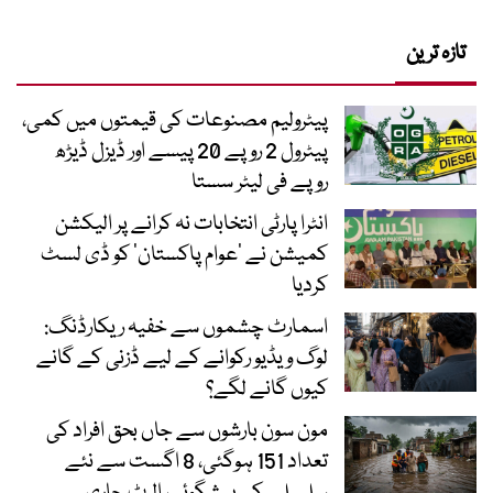
تازہ ترین
پیٹرولیم مصنوعات کی قیمتوں میں کمی،
پیٹرول 2 روپے 20 پیسے اور ڈیزل ڈیڑھ
روپے فی لیٹر سستا
انٹرا پارٹی انتخابات نہ کرانے پر الیکشن
کمیشن نے ’عوام پاکستان‘ کو ڈی لسٹ
کردیا
اسمارٹ چشموں سے خفیہ ریکارڈنگ:
لوگ ویڈیو رکوانے کے لیے ڈزنی کے گانے
کیوں گانے لگے؟
مون سون بارشوں سے جاں بحق افراد کی
تعداد 151 ہوگئی، 8 اگست سے نئے