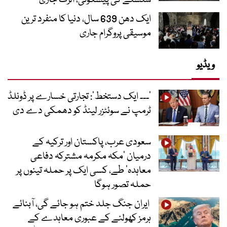
سلسلے کی پیشگوئی، الرٹ جاری
ایک دھن 639 سال، دنیا کا منفرد ترین
موسیقی پروگرام جاری
ویڈیو
’۔۔۔ ایک دستخط‘: تجارتی خسارے پر ڈونلڈ
ٹرمپ نے سوئٹزر لینڈ کو دھمکی دے دی
سعودی عرب، پاکستان اور ترکیہ کے
درمیان ’مکہ مکرمہ مشترکہ دفاعی
معاہدہ‘ طے، کسی ایک پر حملہ تینوں پر
حملہ تصور ہوگا
ایران جنگ جلد ختم ہو جائے گی، آبنائے
ہرمز کھولنے کے عبوری معاہدے کے