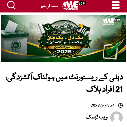
سب کی خبر
دہلی کے ریسٹورنٹ میں ہولناک آتشزدگی،
21 افراد ہلاک
بدھ 3 جون 2026
ویب ڈیسک