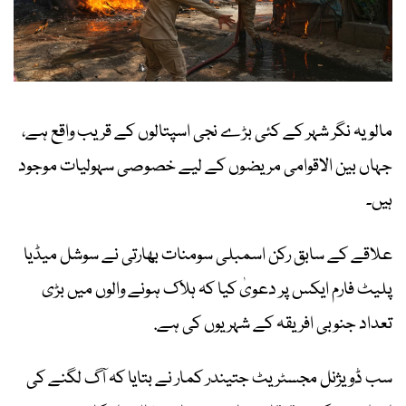
مالویہ نگر شہر کے کئی بڑے نجی اسپتالوں کے قریب واقع ہے،
جہاں بین الاقوامی مریضوں کے لیے خصوصی سہولیات موجود
ہیں۔
علاقے کے سابق رکن اسمبلی سومنات بھارتی نے سوشل میڈیا
پلیٹ فارم ایکس پر دعویٰ کیا کہ ہلاک ہونے والوں میں بڑی
تعداد جنوبی افریقہ کے شہریوں کی ہے.
سب ڈویژنل مجسٹریٹ جتیندر کمار نے بتایا کہ آگ لگنے کی