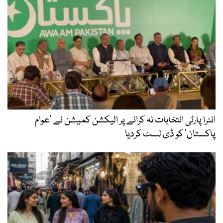
انٹرا پارٹی انتخابات نہ کرانے پر الیکشن کمیشن نے ’عوام
پاکستان‘ کو ڈی لسٹ کردیا