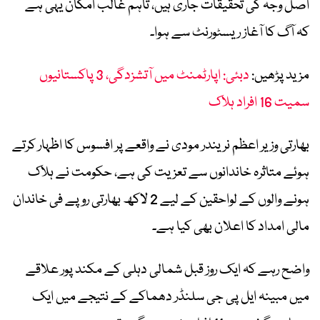
اصل وجہ کی تحقیقات جاری ہیں، تاہم غالب امکان یہی ہے
کہ آگ کا آغاز ریسٹورنٹ سے ہوا۔
مزید پڑھیں:
دبئی: اپارٹمنٹ میں آتشزدگی، 3 پاکستانیوں
سمیت 16 افراد ہلاک
بھارتی وزیر اعظم نریندر مودی نے واقعے پر افسوس کا اظہار کرتے
ہوئے متاثرہ خاندانوں سے تعزیت کی ہے، حکومت نے ہلاک
ہونے والوں کے لواحقین کے لیے 2 لاکھ بھارتی روپے فی خاندان
مالی امداد کا اعلان بھی کیا ہے۔
واضح رہے کہ ایک روز قبل شمالی دہلی کے مکند پور علاقے
میں مبینہ ایل پی جی سلنڈر دھماکے کے نتیجے میں ایک