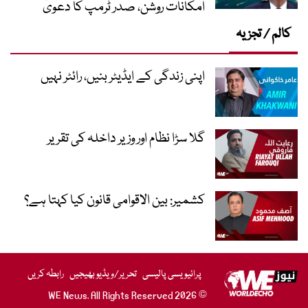
امکانات روشن، صدر ٹرمپ کا دعویٰ
کالم / تجزیہ
اپنی زندگی کے ایڈیٹر بنیں، رائٹر نہیں
گلا سڑا نظام اور وزیر داخلہ کی تقریر
کشمیر: بین الاقوامی قانون کیا کہتا ہے؟
پرائیویسی پالیسی
تحریر/ویڈیو بھیجیں
رابطہ کریں
© 2026 WE News. All Rights Reserved