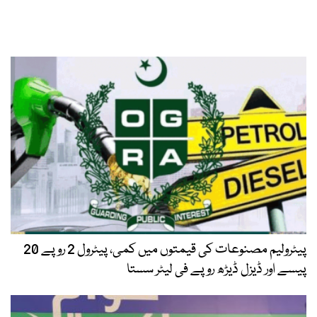
پیٹرولیم مصنوعات کی قیمتوں میں کمی، پیٹرول 2 روپے 20
پیسے اور ڈیزل ڈیڑھ روپے فی لیٹر سستا