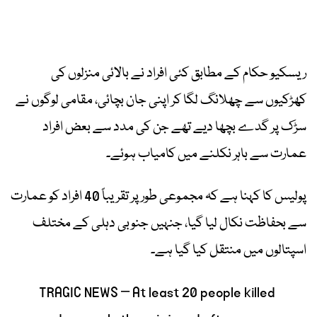
ریسکیو حکام کے مطابق کئی افراد نے بالائی منزلوں کی
کھڑکیوں سے چھلانگ لگا کر اپنی جان بچائی، مقامی لوگوں نے
سڑک پر گدے بچھا دیے تھے جن کی مدد سے بعض افراد
عمارت سے باہر نکلنے میں کامیاب ہوئے۔
پولیس کا کہنا ہے کہ مجموعی طور پر تقریباً 40 افراد کو عمارت
سے بحفاظت نکال لیا گیا، جنہیں جنوبی دہلی کے مختلف
اسپتالوں میں منتقل کیا گیا ہے۔
TRAGIC NEWS – At least 20 people killed