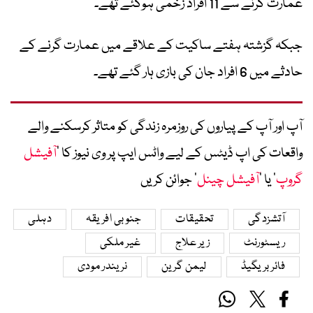
عمارت گرنے سے 11 افراد زخمی ہوگئے تھے۔
جبکہ گزشتہ ہفتے ساکیت کے علاقے میں عمارت گرنے کے
حادثے میں 6 افراد جان کی بازی ہار گئے تھے۔
آپ اور آپ کے پیاروں کی روزمرہ زندگی کو متاثر کرسکنے والے
واقعات کی اپ ڈیٹس کے لیے واٹس ایپ پر وی نیوز کا ’
آفیشل
گروپ
‘ یا ’
آفیشل چینل
‘ جوائن کریں
آتشزدگی
تحقیقات
جنوبی افریقہ
دہلی
ریسٹورنٹ
زیر علاج
غیر ملکی
فائر بریگیڈ
لیمن گرین
نریندر مودی