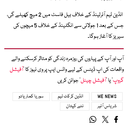
انڈین ٹیم آئرلینڈ کے خلاف بیل فاسٹ میں 2 میچ کھیلے گی،
جس کے بعد 1 جولائی سے انگلینڈ کے خلاف 5 میچوں کی
سیریز کا آغاز ہوگا۔
آپ اور آپ کے پیاروں کی روزمرہ زندگی کو متاثر کرسکنے والے
واقعات کی اپ ڈیٹس کے لیے واٹس ایپ پر وی نیوز کا ’
آفیشل
گروپ
‘ یا ’
آفیشل چینل
‘ جوائن کریں
WE NEWS
انڈین کرکٹ ٹیم
سوریا کماریادو
شریاس آئیر
نئے کپتان