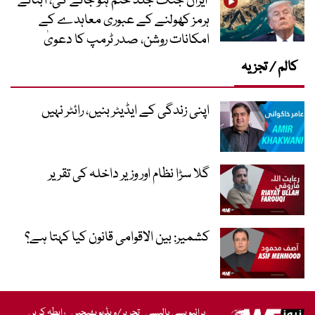
ایران جنگ جلد ختم ہو جائے گی، آبنائے
ہرمز کھولنے کے عبوری معاہدے کے
امکانات روشن، صدر ٹرمپ کا دعویٰ
کالم / تجزیہ
اپنی زندگی کے ایڈیٹر بنیں، رائٹر نہیں
گلا سڑا نظام اور وزیر داخلہ کی تقریر
کشمیر: بین الاقوامی قانون کیا کہتا ہے؟
پرائیویسی پالیسی
تحریر/ویڈیو بھیجیں
رابطہ کریں