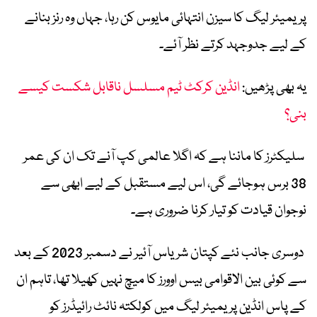
پریمیئر لیگ کا سیزن انتہائی مایوس کن رہا، جہاں وہ رنز بنانے
کے لیے جدوجہد کرتے نظر آئے۔
یہ بھی پڑھیں:
انڈین کرکٹ ٹیم مسلسل ناقابل شکست کیسے
بنی؟
سلیکٹرز کا ماننا ہے کہ اگلا عالمی کپ آنے تک ان کی عمر
38 برس ہوجائے گی، اس لیے مستقبل کے لیے ابھی سے
نوجوان قیادت کو تیار کرنا ضروری ہے۔
دوسری جانب نئے کپتان شریاس آئیر نے دسمبر 2023 کے بعد
سے کوئی بین الاقوامی بیس اوورز کا میچ نہیں کھیلا تھا، تاہم ان
کے پاس انڈین پریمیئر لیگ میں کولکتہ نائٹ رائیڈرز کو