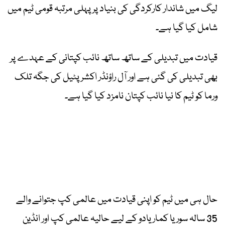
لیگ میں شاندار کارکردگی کی بنیاد پر پہلی مرتبہ قومی ٹیم میں
شامل کیا گیا ہے۔
قیادت میں تبدیلی کے ساتھ ساتھ نائب کپتانی کے عہدے پر
بھی تبدیلی کی گئی ہے اور آل راؤنڈر اکشر پٹیل کی جگہ تلک
ورما کو ٹیم کا نیا نائب کپتان نامزد کیا گیا ہے۔
حال ہی میں ٹیم کو اپنی قیادت میں عالمی کپ جتوانے والے
35 سالہ سوریا کمار یادو کے لیے حالیہ عالمی کپ اور انڈین