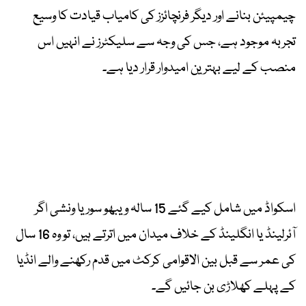
چیمپیئن بنانے اور دیگر فرنچائزز کی کامیاب قیادت کا وسیع
تجربہ موجود ہے، جس کی وجہ سے سلیکٹرز نے انہیں اس
منصب کے لیے بہترین امیدوار قرار دیا ہے۔
اسکواڈ میں شامل کیے گئے 15 سالہ ویبھو سوریا ونشی اگر
آئرلینڈ یا انگلینڈ کے خلاف میدان میں اترتے ہیں، تو وہ 16 سال
کی عمر سے قبل بین الاقوامی کرکٹ میں قدم رکھنے والے انڈیا
کے پہلے کھلاڑی بن جائیں گے۔