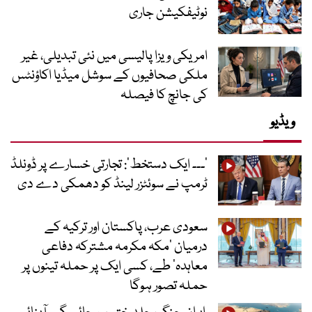
نوٹیفکیشن جاری
امریکی ویزا پالیسی میں نئی تبدیلی، غیر
ملکی صحافیوں کے سوشل میڈیا اکاؤنٹس
کی جانچ کا فیصلہ
ویڈیو
’۔۔۔ ایک دستخط‘: تجارتی خسارے پر ڈونلڈ
ٹرمپ نے سوئٹزر لینڈ کو دھمکی دے دی
سعودی عرب، پاکستان اور ترکیہ کے
درمیان ’مکہ مکرمہ مشترکہ دفاعی
معاہدہ‘ طے، کسی ایک پر حملہ تینوں پر
حملہ تصور ہوگا