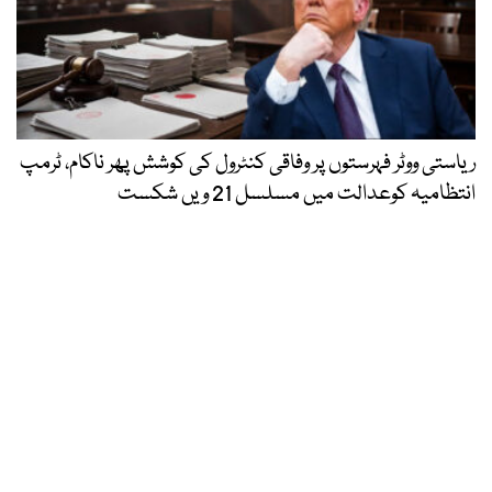
ریاستی ووٹر فہرستوں پر وفاقی کنٹرول کی کوشش پھر ناکام، ٹرمپ
انتظامیہ کوعدالت میں مسلسل 21 ویں شکست