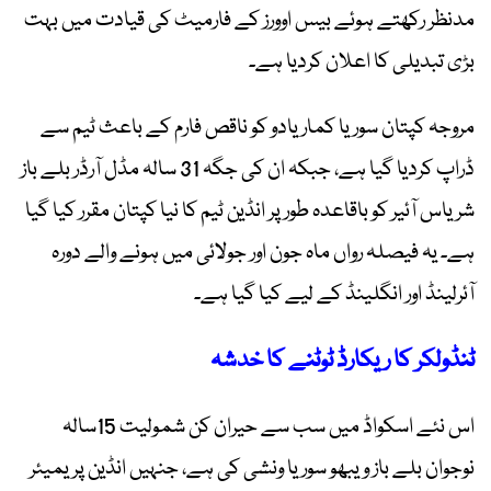
مدنظر رکھتے ہوئے بیس اوورز کے فارمیٹ کی قیادت میں بہت
بڑی تبدیلی کا اعلان کردیا ہے۔
مروجہ کپتان سوریا کمار یادو کو ناقص فارم کے باعث ٹیم سے
ڈراپ کردیا گیا ہے، جبکہ ان کی جگہ 31 سالہ مڈل آرڈر بلے باز
شریاس آئیر کو باقاعدہ طور پر انڈین ٹیم کا نیا کپتان مقرر کیا گیا
ہے۔ یہ فیصلہ رواں ماہ جون اور جولائی میں ہونے والے دورہ
آئرلینڈ اور انگلینڈ کے لیے کیا گیا ہے۔
ٹنڈولکر کا ریکارڈ ٹوٹنے کا خدشہ
اس نئے اسکواڈ میں سب سے حیران کن شمولیت 15سالہ
نوجوان بلے باز ویبھو سوریا ونشی کی ہے، جنہیں انڈین پریمیئر