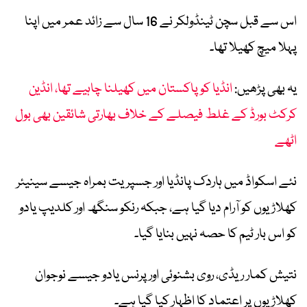
اس سے قبل سچن ٹینڈولکر نے 16 سال سے زائد عمر میں اپنا
پہلا میچ کھیلا تھا۔
یہ بھی پڑھیں:
انڈیا کو پاکستان میں کھیلنا چاہیے تھا، انڈین
کرکٹ بورڈ کے غلط فیصلے کے خلاف بھارتی شائقین بھی بول
اٹھے
نئے اسکواڈ میں ہاردک پانڈیا اور جسپریت بمراہ جیسے سینیئر
کھلاڑیوں کو آرام دیا گیا ہے، جبکہ رنکو سنگھ اور کلدیپ یادو
کو اس بار ٹیم کا حصہ نہیں بنایا گیا۔
نتیش کمار ریڈی، روی بشنوئی اور پرنس یادو جیسے نوجوان
کھلاڑیوں پر اعتماد کا اظہار کیا گیا ہے۔