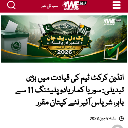
سب کی خبر
انڈین کرکٹ ٹیم کی قیادت میں بڑی
تبدیلی: سوریا کمار یادو پلیئنگ 11 سے
باہر، شریاس آئیر نئے کپتان مقرر
ہفتہ 6 جون 2026