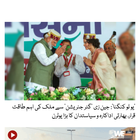
’یو ٹو کنگنا‘: جین زی ’گٹر جنریشن‘ سے ملک کی اہم طاقت
قرار، بھارتی اداکارہ و سیاستدان کا بڑا یوٹرن