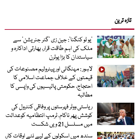
تازہ ترین
’یو ٹو کنگنا‘: جین زی ’گٹر جنریشن‘ سے
ملک کی اہم طاقت قرار، بھارتی اداکارہ و
سیاستدان کا بڑا یوٹرن
لاہور : مہنگائی اور پیٹرولیم مصنوعات کی
قیمتوں کے خلاف جماعت اسلامی کا
احتجاج، حکومتی پالیسیوں کی واپسی کا
مطالبہ
ریاستی ووٹر فہرستوں پر وفاقی کنٹرول کی
کوشش پھر ناکام، ٹرمپ انتظامیہ کوعدالت
میں مسلسل 21 ویں شکست
سندھ میں اسکولوں کے لیے نئے اوقات کار،