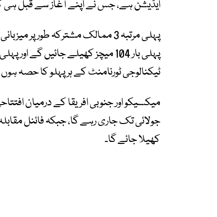
ایڈیشن ہے، جس نے اپنے آغاز سے قبل ہی کھی
پہلی بار 104 میچز کھیلے جائیں گے ا
ٹیکنالوجی ٹورنامنٹ کے ہر پہلو کا حصہ ہوں 
جولائی تک جاری رہے گا، جبکہ فائنل مقابلہ 
کھیلا جائے گا۔