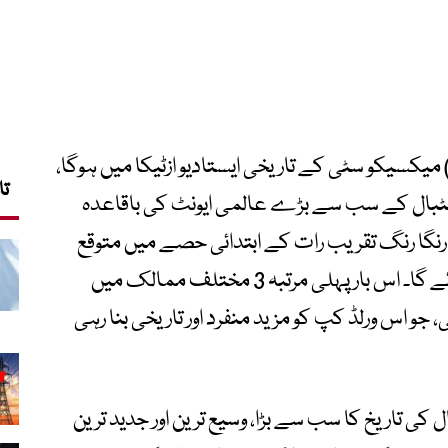
 کپ 2026 کا آغاز آج شب (11 جون) میکسیکو سٹی کے تاریخی ایستادیو ازٹیکا میں ہوگا،
تا
فٹبال کے سب سے بڑے عالمی ایونٹ کی باقاعدہ
نگا رنگ تقریب رات کے ابتدائی حصے میں متوقع
ہے، جس کے فوراً بعد افتتاحی میچ کھیلا جائے گا۔ اس بار پہلی مرتبہ 3 مختلف ممالک میں
جو اس ورلڈ کپ کو مزید منفرد اور تاریخی بنا رہی
کی تاریخ کا سب سے بڑا، وسیع ترین اور جدید ترین