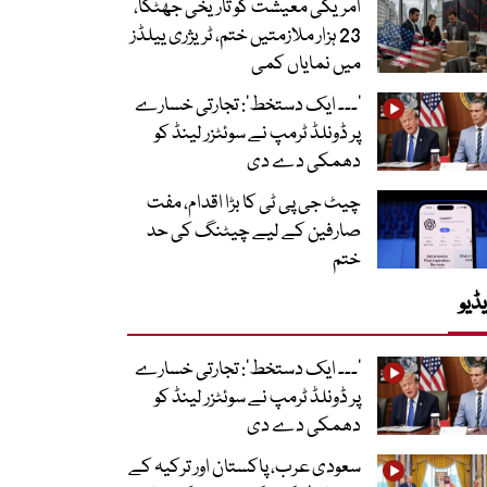
امریکی معیشت کو تاریخی جھٹکا،
23 ہزار ملازمتیں ختم، ٹریژری ییلڈز
میں نمایاں کمی
’۔۔۔ ایک دستخط‘: تجارتی خسارے
پر ڈونلڈ ٹرمپ نے سوئٹزر لینڈ کو
دھمکی دے دی
چیٹ جی پی ٹی کا بڑا اقدام، مفت
صارفین کے لیے چیٹنگ کی حد
ختم
ڈیو
’۔۔۔ ایک دستخط‘: تجارتی خسارے
پر ڈونلڈ ٹرمپ نے سوئٹزر لینڈ کو
دھمکی دے دی
سعودی عرب، پاکستان اور ترکیہ کے