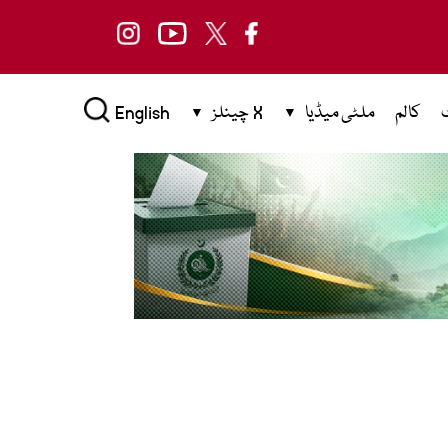
کالم
ملٹی میڈیا
X چینلز
English