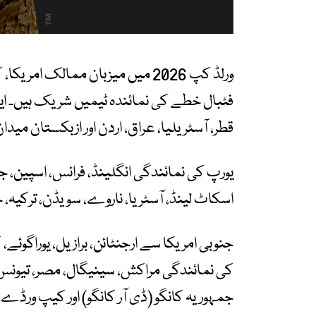
ورلڈ کپ 2026 میں میزبان ممالک ام
فٹبال خطے کی نمائندہ ٹیمیں شریک ہیں۔ ایش
قطر، آسٹریلیا، عراق، اردن اور ازبکستان میدا
یورپ کی نمائندگی انگلینڈ، فرانس، اسپین، جرمن
اسکاٹ لینڈ، آسٹریا، ناروے، سویڈن، ترکیہ، ج
جنوبی امریکا سے ارجنٹائن، برازیل، یوراگوئے، 
کی نمائندگی مراکش، سینیگال، مصر، تیونس، ا
جمہوریہ کانگو (ڈی آر کانگو) اور کیپ ورڈے