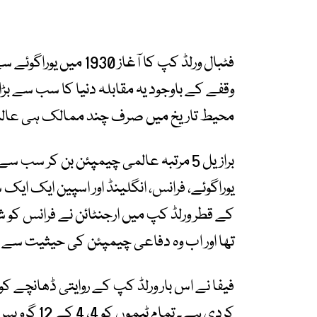
فٹبال ورلڈ کپ کا آغا
وقفے کے باوجود یہ مقابلہ دنیا کا سب سے بڑا
محیط تاریخ میں صرف چند ممالک ہی عالمی
کے قطر ورلڈ کپ میں ارجنٹائن نے فرانس کو
تھا اور اب وہ دفاعی چیمپئن کی حیثیت سے اپ