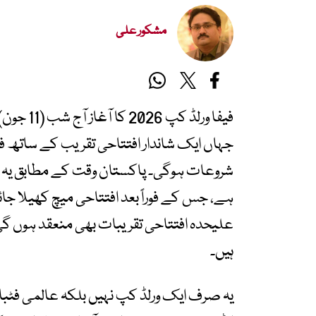
مشکور علی
فیفا ورلڈ
جہاں ایک شاندار افتتاحی تقریب کے ساتھ 
شروعات ہوگی۔ پاکستان وقت کے مطابق یہ ر
علیحدہ افتتاحی تقریبات بھی منعقد ہوں گی، 
ہیں۔
یہ صرف ایک ورلڈ کپ نہیں بلکہ عالمی فٹبال 