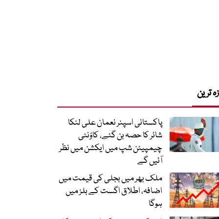
زہ ترین
پاکستانی اسپنر نعمان علی لنکا
شائر کا حصہ بن گئے، کاؤنٹی
چیمپیئن شپ میں ایکشن میں نظر
آئیں گے
ملک بھر میں بجلی کی قیمت میں
اضافہ، اطلاق اگست کے بلز میں
ہوگا