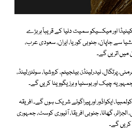
ریکا، کینیڈا اور میکسیکو سمیت دنیا کے قریباً ہر بڑے
یا سے جاپان، جنوبی کوریا، ایران، سعودی عرب،
ن میں اتریں گے۔
ی، پرتگال، نیدرلینڈز، بیلجیئم، کروشیا، سوئٹزرلینڈ،
مہوریہ چیک اور بوسنیا و ہرزیگووینا کریں گے۔
کولمبیا، ایکواڈور اور پیراگوئے شریک ہوں گے۔ افریقہ
لجزائر، گھانا، جنوبی افریقا، آئیوری کوسٹ، جمہوری
 کریں گے۔