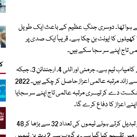
ز 1930 میں یوراگوئے سے ہوا تھا۔ دوسری جنگِ عظیم کے باعث ایک طویل
 کھیلوں کا ایونٹ بن چکا ہے۔ قریباً ایک صدی پر
 تاج اپنے سر سجا سکے ہیں۔
کا
برازیل 5 مرتبہ عالمی چیمپئن بن کر سب سے کامیاب ٹیم ہے۔ جرمنی اور اٹلی 4، ارجنٹائن 3، جبکہ
یوراگوئے، فرانس، انگلینڈ اور اسپین ایک ایک سے زائد مرتبہ عالمی اعزاز حاصل کر چکے ہیں۔ 2022
 شکست دے کر تیسری مرتبہ عالمی تاج اپنے سر سجایا
نے اعزاز کا دفاع کرے گا۔
فیفا نے اس بار ورلڈ کپ کے روایتی ڈھانچے کو تبدیل کرتے ہوئے ٹیموں کی تعداد 32 سے بڑھا کر 48
کردی ہے۔ تمام ٹیموں کو 4، 4 کے 12 گروپس میں تقسیم کیا گیا ہے۔ ہر گروپ سے 2 بہترین ٹیمیں