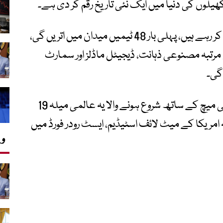
لوں کی دنیا میں ایک نئی تاریخ رقم کر دی ہے۔
پہلی مرتبہ 3 ممالک مشترکہ طور پر میزبانی کر رہے ہیں، پہلی بار 48 ٹیمیں میدان میں اتریں گی،
ور پہلی مرتبہ مصنوعی ذہانت، ڈیجیٹل ماڈلز اور سمارٹ
گی۔
میکسیکو اور جنوبی افریقا کے درمیان افتتاحی میچ کے ساتھ شروع ہونے والا یہ عالمی میلہ 19
امریکا کے میٹ لائف اسٹیڈیم، ایسٹ رودر فورڈ میں
وی