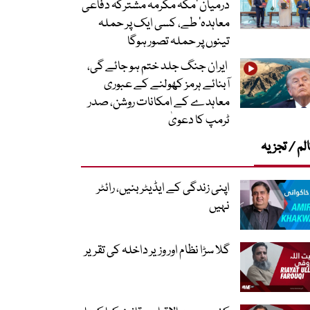
درمیان ’مکہ مکرمہ مشترکہ دفاعی
معاہدہ‘ طے، کسی ایک پر حملہ
تینوں پر حملہ تصور ہوگا
ایران جنگ جلد ختم ہو جائے گی،
آبنائے ہرمز کھولنے کے عبوری
معاہدے کے امکانات روشن، صدر
ٹرمپ کا دعویٰ
لم / تجزیہ
اپنی زندگی کے ایڈیٹر بنیں، رائٹر
نہیں
گلا سڑا نظام اور وزیر داخلہ کی تقریر