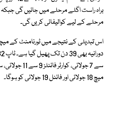
مرحلے کے لیے کوالیفائی کریں گی۔
میچ 18 جولائی اور فائنل 19 جولائی کو ہوگا۔