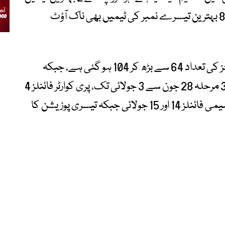
براہ راست اگلے مرحلے میں جائیں گی جبکہ 8 بہترین تیسرے نمبر کی ٹیمیں بھی ناک آؤٹ
اس تبدیلی کے نتیجے میں ٹورنامنٹ کے میچز کی تعداد 64 سے بڑھ کر 104 ہو گئی ہے، جبکہ
دورانیہ بھی 39 دن تک پھیل گیا ہے۔ ٹاپ 32 مرحلہ 28 جون سے 3 جولائی تک، پری کوارٹر فائنلز 4
سے 7 جولائی، کوارٹر فائنلز 9 سے 11 جولائی، سیمی فائنلز 14 اور 15 جولائی جبکہ تیسری پوزیشن کا