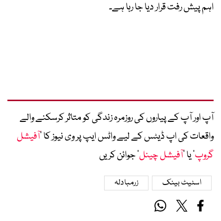
اہم پیش رفت قرار دیا جا رہا ہے۔
آپ اور آپ کے پیاروں کی روزمرہ زندگی کو متاثر کرسکنے والے
واقعات کی اپ ڈیٹس کے لیے واٹس ایپ پر وی نیوز کا ’
آفیشل
گروپ
‘ یا ’
آفیشل چینل
‘ جوائن کریں
اسٹیٹ بینک
زرمبادلہ