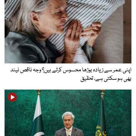
اپنی عمر سے زیادہ بوڑھا محسوس کرتے ہیں؟ وجہ ناقص نیند
بھی ہو سکتی ہے، تحقیق