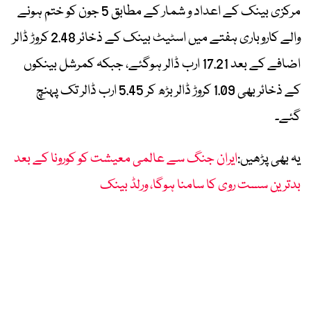
مرکزی بینک کے اعداد و شمار کے مطابق 5 جون کو ختم ہونے
والے کاروباری ہفتے میں اسٹیٹ بینک کے ذخائر 2.48 کروڑ ڈالر
اضافے کے بعد 17.21 ارب ڈالر ہوگئے، جبکہ کمرشل بینکوں
کے ذخائر بھی 1.09 کروڑ ڈالر بڑھ کر 5.45 ارب ڈالر تک پہنچ
گئے۔
یہ بھی پڑھیں:
ایران جنگ سے عالمی معیشت کو کورونا کے بعد
بدترین سست روی کا سامنا ہوگا، ورلڈ بینک