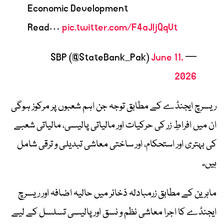
Economic Development
Read…
pic.twitter.com/F4aJljQqVt
June 11,
— SBP (@StateBank_Pak)
2026
ریسرچ ایجنڈے کے مطابق توجہ جن اہم شعبوں پر مرکوز ہوگی
ان میں افراطِ زر کی حرکیات اور مالیاتی پالیسی، مالیاتی شعبے
کی بہتری اور استحکام، اور ساختی معاشی تبدیلی و ترقی شامل
ہیں۔
ماہرین کے مطابق زرمبادلہ ذخائر میں حالیہ اضافہ اور ریسرچ
ایجنڈے کا اجرا معاشی نظم و نسق اور پالیسی تسلسل کے لیے