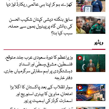
کھڑے ہو کر اپنا ہی عالمی ریکارڈ توڑ دیا
سابق بنگلہ دیشی کپتان شکیب الحسن
کی رہائش گاہ پر پیٹرول بموں سے حملہ،
سبب کیا بنا؟
ویڈیو
وزیراعظم کا دورۂ سعودی عرب جلد متوقع،
فلسطین، مشرقِ وسطیٰ اور انسدادِ
دہشتگردی پر اہم سفارتی سرگرمیاں جاری،
دفتر خارجہ
سولر انقلاب کے بعد پاکستان کا اگلا بڑا
امتحان، ماہرین کا بیٹری اسٹوریج اور
اسمارٹ گرڈز کی اہمیت پر زور