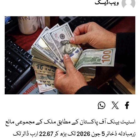
ویب ڈیسک
اسٹیٹ بینک آف پاکستان کے مطابق ملک کے مجموعی مائع
زرمبادلہ ذخائر 5 جون 2026 تک بڑھ کر 22.67 ارب ڈالر تک