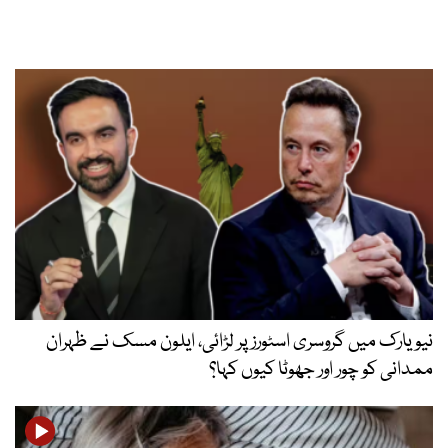
نیویارک میں گروسری اسٹورز پر لڑائی، ایلون مسک نے ظہران
ممدانی کو چور اور جھوٹا کیوں کہا؟