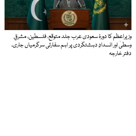
وزیراعظم کا دورۂ سعودی عرب جلد متوقع، فلسطین، مشرقِ
وسطیٰ اور انسدادِ دہشتگردی پر اہم سفارتی سرگرمیاں جاری،
دفتر خارجہ