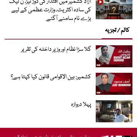
آزاد کشمیر میں اقتدار کی دوڑ تیز، ن لیگ
کی سادہ اکثریت، وزارت عظمیٰ کے لیے
بڑے نام سامنے آگئے
کالم / تجزیہ
گلا سڑا نظام اور وزیر داخلہ کی تقریر
کشمیر: بین الاقوامی قانون کیا کہتا ہے؟
پہلا دروازہ