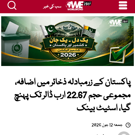
سب کی خبر
پاکستان کے زرمبادلہ ذخائر میں اضافہ،
مجموعی حجم 22.67 ارب ڈالر تک پہنچ
گیا، اسٹیٹ بینک
جمعہ 12 جون 2026