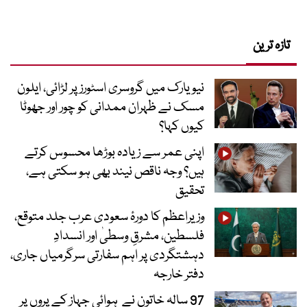
تازہ ترین
نیویارک میں گروسری اسٹورز پر لڑائی، ایلون
مسک نے ظہران ممدانی کو چور اور جھوٹا
کیوں کہا؟
اپنی عمر سے زیادہ بوڑھا محسوس کرتے
ہیں؟ وجہ ناقص نیند بھی ہو سکتی ہے،
تحقیق
وزیراعظم کا دورۂ سعودی عرب جلد متوقع،
فلسطین، مشرقِ وسطیٰ اور انسدادِ
دہشتگردی پر اہم سفارتی سرگرمیاں جاری،
دفتر خارجہ
97 سالہ خاتون نے ہوائی جہاز کے پروں پر