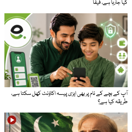
کیا جارہا ہے، فیفا
آپ کے بچے کے نام پر بھی ایزی پیسہ اکاؤنٹ کھل سکتا ہے،
طریقہ کیا ہے؟