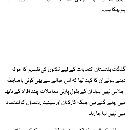
ہو چکا ہے۔
گلگت بلتستان انتخابات کے لیے ٹکٹوں کی تقسیم کا حوالہ
دیتے ہوئے ان کا کہنا تھا کہ اس حوالے سے بھی کوئی باضابطہ
اجلاس نہیں ہوا۔ ان کے بقول پارٹی معاملات چند افراد کے ہاتھ
میں چلے گئے ہیں جبکہ کارکنان اور سینیئر رہنماؤں کو اعتماد
میں نہیں لیا جا رہا۔