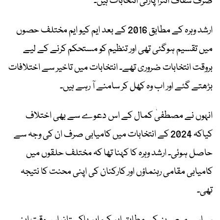
صرف شفاف انٹرا پارٹی انتخابات ہیں۔
ارشد وہرہ کے مطابق 2016 کے بعد ایم کیو ایم مختلف حصوں
میں تقسیم ہوگئی تھی اور تنظیم کو مستحکم کرنے کے لیے
بروقت انتخابات ضروری تھے۔ انتخابات میں تاخیر سے اختلافات
بڑھتے گئے اور اب وہ کھل کر سامنے آ رہے ہیں۔
انہوں نے مصطفیٰ کمال کے اس دعوے سے بھی اختلاف
کیاکہ 2024 کے انتخابات میں کامیابی صرف ان کی وجہ سے
حاصل ہوئی۔ ارشد وہرہ کا کہنا تھا کہ مختلف حلقوں میں
کامیابی مقامی رہنماؤں اور کارکنان کی اپنی محنت کا نتیجہ
تھی۔
سیاسی مبصرین کے مطابق ایم کیو ایم پاکستان اس وقت اپنی