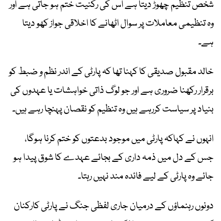
شخص تنظیم چھوڑ دیتا ہے اس کی رکنیت ختم ہو جاتی ہے اور
وہ تنظیمی معاملات پر سوال اٹھانے کا اخلاقی جواز کھو دیتا
ہے۔
خالد مقبول صدیقی کا کہنا تھا کہ پارٹی کے اندر نظم و ضبط کو
برقرار رکھنا ضروری ہے اور جو لوگ ذاتی خواہشات یا عہدوں کی
بنیاد پر سیاست کررہے ہیں وہ تنظیم کو نقصان پہنچا رہے ہیں۔
انہوں نے کہاکہ پارٹی میں موجود بدعتوں کو ختم کرنا ہوگا،
جس کے دل میں ذمہ داری کے بجائے عہدے کا شوق پیدا ہو
جائے وہ پارٹی کے لیے فائدہ مند نہیں رہتا۔
دونوں رہنماؤں کے درمیان جاری لفظی جنگ نے پارٹی کارکنان