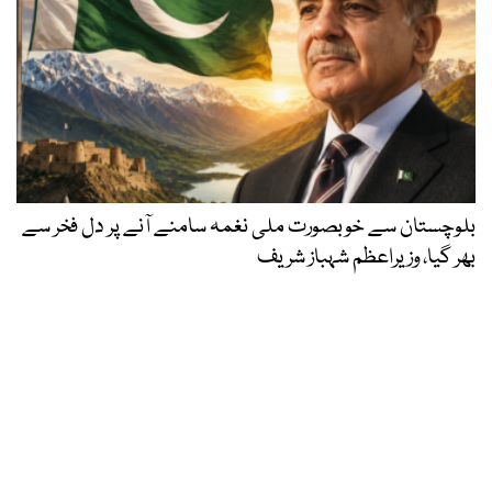
بلوچستان سے خوبصورت ملی نغمہ سامنے آنے پر دل فخر سے
بھر گیا، وزیراعظم شہباز شریف