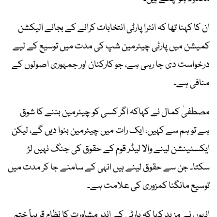
ان کا کہنا تھا کہ انٹرا پارٹی انتخابات کرانے کے بجائے الیکشن
کمیشن میں پارٹی چیئرمین شپ کی مدت میں توسیع کے لیے
درخواست دی جا رہی ہے، جو کارکنان اور جمہوری اصولوں کے
منافی ہے۔
مصطفیٰ کمال نے کہاکہ اگر کسی کو چیئرمین بننے کا شوق
ہے تو ہم سے کہیں، ایک رات میں چیئرمین بنوا دیں گے، لیکن
ایکسٹینشن لینے والا لیڈر قوم کے حقوق کی جنگ نہیں لڑ
سکتا۔ جن سے حقوق لینے ہیں انہی کے سامنے جا کر مدت میں
توسیع مانگنا کمزوری کی علامت ہے۔
انہوں نے مزید کہا کہ پارٹی کے اندر مشاورت کا نظام قریباً ختم