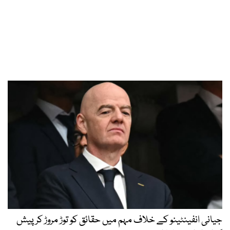
جیانی انفینٹینو کے خلاف مہم میں حقائق کو توڑ مروڑ کر پیش