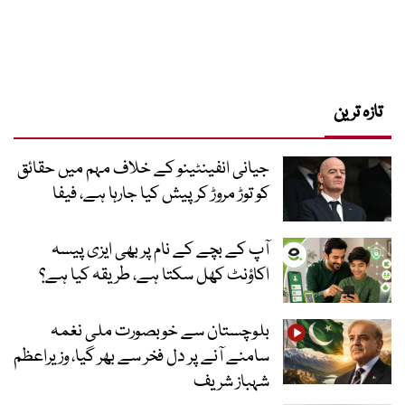
تازہ ترین
جیانی انفینٹینو کے خلاف مہم میں حقائق
کو توڑ مروڑ کر پیش کیا جارہا ہے، فیفا
آپ کے بچے کے نام پر بھی ایزی پیسہ
اکاؤنٹ کھل سکتا ہے، طریقہ کیا ہے؟
بلوچستان سے خوبصورت ملی نغمہ
سامنے آنے پر دل فخر سے بھر گیا، وزیراعظم
شہباز شریف