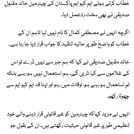
خطاب کرتے ہوئے ایم کیو ایم پاکستان کے چیئرمین خالد مقبول
صدیقی نے بھی سخت ردعمل دیا۔
اگرچہ انہوں نے مصطفیٰ کمال کا نام نہیں لیا تاہم ان کے
خطاب کو واضح طور پر حالیہ تنقید کا جواب قرار دیا جا رہا ہے۔
خالد مقبول صدیقی نے کہا کہ ہم جبر سے نہیں ڈرے تو اس
کے غلاموں سے کیا ڈریں گے۔ ہم استعمال نہیں ہو رہے بلکہ
تم استعمال ہو رہے ہو، اوقات میں رہو اور اپنا قد ایم کیو ایم سے
چھوٹا رکھو۔
انہوں نے مزید کہاکہ چیئرمین کو غیر قانونی قرار دینے والے خود
تنظیمی طور پر غیر قانونی حیثیت رکھتے ہیں۔ ان کے بقول جو