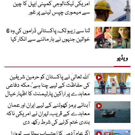
امریکی ٹیکنالوجی کمپنی ایپل کا چین
سے میموری چپس لینے پر غور
ثنا سے زیبو تک، پاکستانی ڈراموں کی وہ 6
خواتین جنہوں نے ہار ماننے سے انکار کیا
ویڈیو
’اللہ تعالیٰ نے پاکستان کو حرمین شریفین
کی حفاظت کے لیے چنا ہے‘، مکہ دفاعی
معاہدے پر اراکین پارلیمنٹ کا اظہار خیال
آبنائے ہرمز کھولنے کے لیے ایران اور عمان
معاہدے کے قریب، تہران نے امریکی ناکہ
بندی ختم کرنے کی شرط رکھ دی
اگر عام آدمی کا احتساب ہوتا ہے تو وزرا