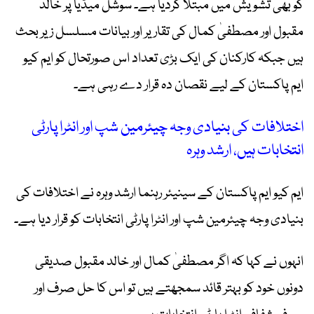
کو بھی تشویش میں مبتلا کردیا ہے۔ سوشل میڈیا پر خالد
مقبول اور مصطفیٰ کمال کی تقاریر اور بیانات مسلسل زیر بحث
ہیں جبکہ کارکنان کی ایک بڑی تعداد اس صورتحال کو ایم کیو
ایم پاکستان کے لیے نقصان دہ قرار دے رہی ہے۔
اختلافات کی بنیادی وجہ چیئرمین شپ اور انٹرا پارٹی
انتخابات ہیں، ارشد وہرہ
ایم کیو ایم پاکستان کے سینیئر رہنما ارشد وہرہ نے اختلافات کی
بنیادی وجہ چیئرمین شپ اور انٹرا پارٹی انتخابات کو قرار دیا ہے۔
انہوں نے کہا کہ اگر مصطفیٰ کمال اور خالد مقبول صدیقی
دونوں خود کو بہتر قائد سمجھتے ہیں تو اس کا حل صرف اور