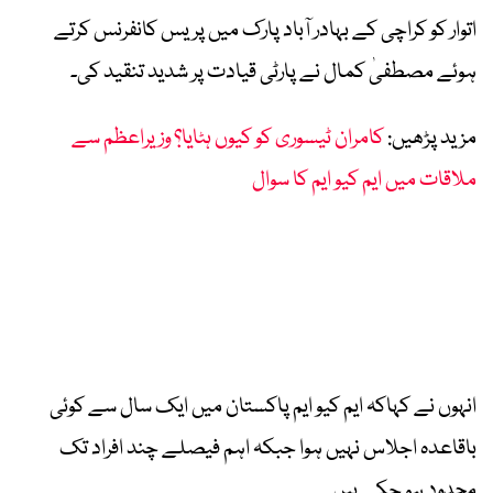
اتوار کو کراچی کے بہادر آباد پارک میں پریس کانفرنس کرتے
ہوئے مصطفیٰ کمال نے پارٹی قیادت پر شدید تنقید کی۔
مزید پڑھیں:
کامران ٹیسوری کو کیوں ہٹایا؟ وزیراعظم سے
ملاقات میں ایم کیو ایم کا سوال
انہوں نے کہاکہ ایم کیو ایم پاکستان میں ایک سال سے کوئی
باقاعدہ اجلاس نہیں ہوا جبکہ اہم فیصلے چند افراد تک
محدود ہو چکے ہیں۔