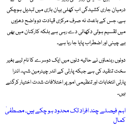
درمیان جاری کشیدگی اب کھلی بیان بازی میں تبدیل ہوچکی
ہے، جس کے باعث نہ صرف مرکزی قیادت دو واضح دھڑوں
میں تقسیم ہوتی دکھائی دے رہی ہے بلکہ کارکنان میں بھی
بے چینی اور اضطراب پایا جا رہا ہے۔
دونوں رہنماؤں نے حالیہ دنوں میں ایک دوسرے کا نام لیے بغیر
سخت تنقید کی ہے جبکہ پارٹی کے اندر چیئرمین شپ، انٹرا
پارٹی انتخابات اور تنظیمی امور پر اختلافات شدت اختیار کرگئے
ہیں۔
اہم فیصلے چند افراد تک محدود ہو چکے ہیں، مصطفیٰ
کمال