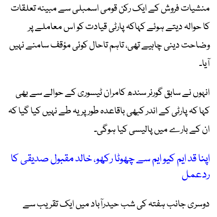
منشیات فروش کے ایک رکن قومی اسمبلی سے مبینہ تعلقات
کا حوالہ دیتے ہوئے کہاکہ پارٹی قیادت کو اس معاملے پر
وضاحت دینی چاہیے تھی، تاہم تاحال کوئی مؤقف سامنے نہیں
آیا۔
انہوں نے سابق گورنر سندھ کامران ٹیسوری کے حوالے سے بھی
کہا کہ پارٹی کے اندر کبھی باقاعدہ طور پر یہ طے نہیں کیا گیا کہ
ان کے بارے میں پالیسی کیا ہوگی۔
اپنا قد ایم کیو ایم سے چھوٹا رکھو، خالد مقبول صدیقی کا
ردعمل
دوسری جانب ہفتہ کی شب حیدرآباد میں ایک تقریب سے