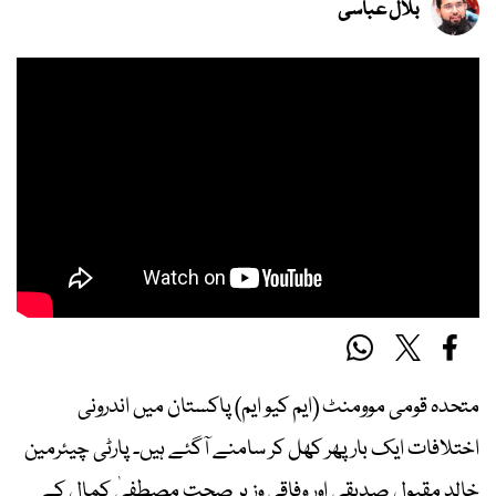
بلال عباسی
متحدہ قومی موومنٹ (ایم کیو ایم) پاکستان میں اندرونی
اختلافات ایک بار پھر کھل کر سامنے آگئے ہیں۔ پارٹی چیئرمین
خالد مقبول صدیقی اور وفاقی وزیر صحت مصطفیٰ کمال کے