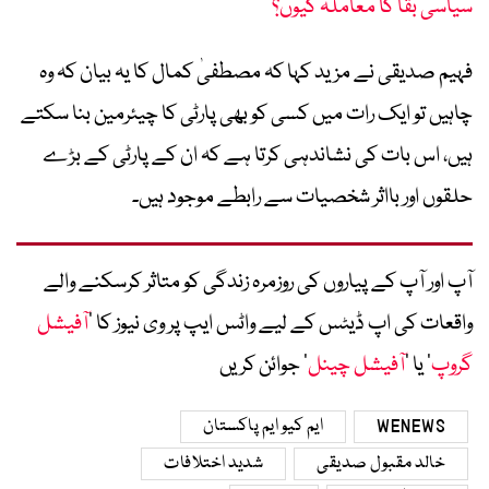
سیاسی بقا کا معاملہ کیوں؟
فہیم صدیقی نے مزید کہا کہ مصطفیٰ کمال کا یہ بیان کہ وہ
چاہیں تو ایک رات میں کسی کو بھی پارٹی کا چیئرمین بنا سکتے
ہیں، اس بات کی نشاندہی کرتا ہے کہ ان کے پارٹی کے بڑے
حلقوں اور بااثر شخصیات سے رابطے موجود ہیں۔
آپ اور آپ کے پیاروں کی روزمرہ زندگی کو متاثر کرسکنے والے
واقعات کی اپ ڈیٹس کے لیے واٹس ایپ پر وی نیوز کا ’
آفیشل
گروپ
‘ یا ’
آفیشل چینل
‘ جوائن کریں
WENEWS
ایم کیو ایم پاکستان
خالد مقبول صدیقی
شدید اختلافات