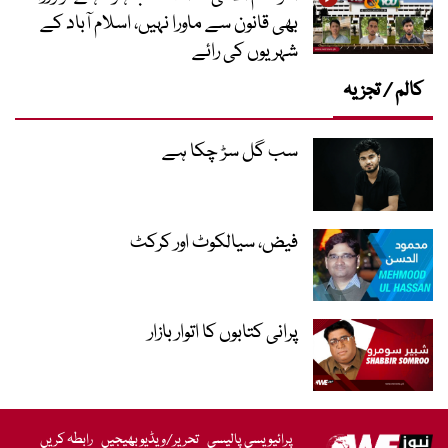
بھی قانون سے ماورا نہیں، اسلام آباد کے
شہریوں کی رائے
کالم / تجزیہ
سب گل سڑ چکا ہے
فیض، سیالکوٹ اور کرکٹ
پرانی کتابوں کا اتوار بازار
پرائیویسی پالیسی
تحریر/ویڈیو بھیجیں
رابطہ کریں