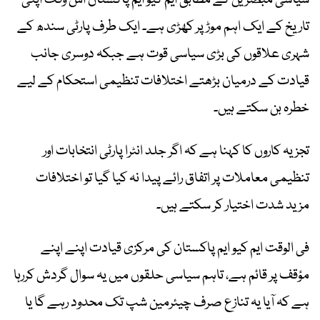
تاریخ کے ایک اہم موڑ پر کھڑی ہے۔ ایک طرف پارٹی سندھ کے
شہری علاقوں کی بڑی سیاسی قوت ہے جبکہ دوسری جانب
قیادت کے درمیان بڑھتے اختلافات تنظیمی استحکام کے لیے
خطرہ بن سکتے ہیں۔
تجزیہ کاروں کا کہنا ہے کہ اگر جلد انٹرا پارٹی انتخابات اور
تنظیمی معاملات پر اتفاق رائے پیدا نہ کیا گیا تو اختلافات
مزید شدت اختیار کر سکتے ہیں۔
فی الوقت ایم کیو ایم پاکستان کی مرکزی قیادت اپنے اپنے
مؤقف پر قائم ہے، تاہم سیاسی حلقوں میں یہ سوال گردش کررہا
ہے کہ آیا یہ تنازع صرف چیئرمین شپ تک محدود رہے گا یا