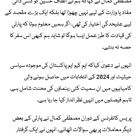
مصطفیٰ کمال نے کہاکہ ہم نے الطاف حسین کو کسی ذاتی
مفاد یا وزارت کے لیے نہیں چھوڑا تھا بلکہ ایک بڑے مقصد کے
لیے علیحدگی اختیار کی تھی، اگر ہمیں معلوم ہوتا کہ پارٹی
کی قیادت کا طرز عمل ایسا ہوگا تو شاید ہم کبھی اس سفر کا
حصہ نہ بنتے۔
انہوں نے دعویٰ کیاکہ ایم کیو ایم پاکستان کی موجودہ سیاسی
حیثیت اور 2024 کے انتخابات میں حاصل ہونے والی
کامیابیوں میں ان سمیت کئی رہنماؤں کی محنت شامل ہے،
تاہم فیصلوں میں انہیں نظر انداز کیا جا رہا ہے۔
پریس کانفرنس کے دوران مصطفیٰ کمال نے پارٹی کے بعض
دیگر معاملات پر بھی سوالات اٹھائے۔ انہوں نے ایک گرفتار