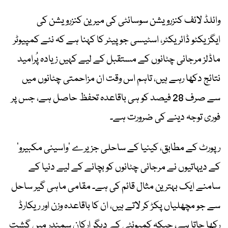
وائلڈ لائف کنزرویشن سوسائٹی کی میرین کنزرویشن کی
ایگزیکٹو ڈائریکٹر، اسٹیسی جوپیٹر کا کہنا ہے کہ نئے کمپیوٹر
ماڈلز مرجانی چٹانوں کے مستقبل کے لیے کہیں زیادہ پُرامید
نتائج دکھا رہے ہیں، تاہم اس وقت ان مزاحمتی چٹانوں میں
سے صرف 28 فیصد کو ہی باقاعدہ تحفظ حاصل ہے، جس پر
فوری توجہ دینے کی ضرورت ہے۔
رپورٹ کے مطابق، کینیا کے ساحلی جزیرے ‘واسینی مکبیرو’
کے دیہاتیوں نے مرجانی چٹانوں کو بچانے کے لیے دنیا کے
سامنے ایک بہترین مثال قائم کی ہے۔ مقامی ماہی گیر ساحل
سے جو مچھلیاں پکڑ کر لاتے ہیں، ان کا باقاعدہ وزن اور ریکارڈ
رکھا جاتا ہے، جبکہ کمیونٹی کے دیگر ارکان سمندر میں گشت