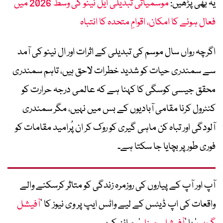
یہ بھی پڑھیں:
موسمیاتی تبدیلی ایل نینو کی وسط 2026 میں
فعال ہونے کا امکان، اقوامِ متحدہ کا انتباہ
اگرچہ رواں سال موسم کی تبدیلی کے اثرات اور ال نینو کی آمد
سے سمندری حیات کو شدید خطرات لاحق ہیں، تاہم سمندری
محقق جیسی کوسگی کا کہنا ہے کہ عالمی درجہ حرارت کو
کنٹرول کرنا مقامی آبادیوں کے بس میں نہیں، مگر سمندری
آلودگی اور تباہ کن ماہی گیری کو روک کر ان پُرامید مقامات کو
فوری طور پر بچایا جا سکتا ہے۔
آپ اور آپ کے پیاروں کی روزمرہ زندگی کو متاثر کرسکنے والے
واقعات کی اپ ڈیٹس کے لیے واٹس ایپ پر وی نیوز کا ’
آفیشل