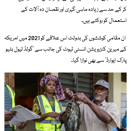
کر کے حد سے زیادہ ماہی گیری اور نقصان دہ آلات کے
استعمال کو روکتے ہیں۔
ان مقامی کوششوں کی بدولت اس علاقے کو 2021 میں امریکہ
کے میرین کنزرویشن انسٹی ٹیوٹ کی جانب سے ‘گولڈ لیول بلیو
پارک ایوارڈ’ سے بھی نوازا گیا۔