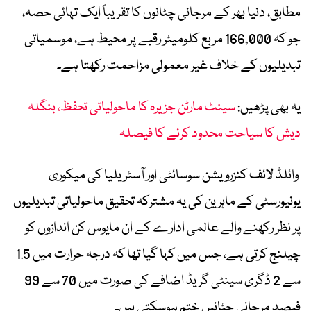
مطابق، دنیا بھر کے مرجانی چٹانوں کا تقریباً ایک تہائی حصہ،
جو کہ 166,000 مربع کلومیٹر رقبے پر محیط ہے، موسمیاتی
تبدیلیوں کے خلاف غیر معمولی مزاحمت رکھتا ہے۔
یہ بھی پڑھیں:
سینٹ مارٹن جزیرہ کا ماحولیاتی تحفظ، بنگلہ
دیش کا سیاحت محدود کرنے کا فیصلہ
وائلڈ لائف کنزرویشن سوسائٹی اور آسٹریلیا کی میکوری
یونیورسٹی کے ماہرین کی یہ مشترکہ تحقیق ماحولیاتی تبدیلیوں
پر نظر رکھنے والے عالمی ادارے کے ان مایوس کن اندازوں کو
چیلنج کرتی ہے، جس میں کہا گیا تھا کہ درجہ حرارت میں 1.5
سے 2 ڈگری سینٹی گریڈ اضافے کی صورت میں 70 سے 99
فیصد مرجانی چٹانیں ختم ہوسکتی ہیں۔