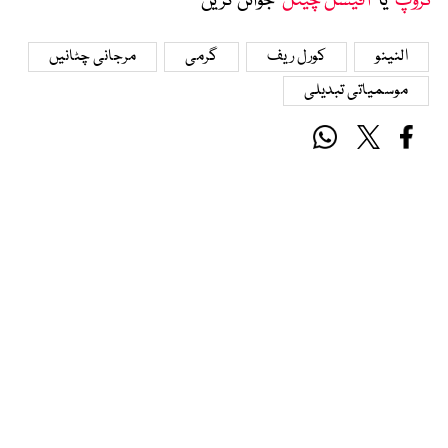
گروپ
‘ یا ’
آفیشل چینل
‘ جوائن کریں
النینو
کورل ریف
گرمی
مرجانی چٹانیں
موسمیاتی تبدیلی