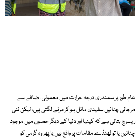
عام طور پر سمندری درجہ حرارت میں معمولی اضافے سے
مرجانی چٹانیں سفیدی مائل ہو کر مرنے لگتی ہیں، لیکن نئی
ریسرچ بتاتی ہے کہ کینیا اور دنیا کے دیگر حصوں میں موجود
چٹانیں یا تو ٹھنڈے مقامات پر واقع ہیں یا پھر وہ گرمی کو