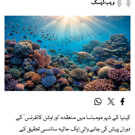
ویب ڈیسک
کینیا کے شہر مومباسا میں منعقدہ ‘اور اوشن کانفرنس’ کے
دوران پیش کی جانے والی ایک حالیہ سائنسی تحقیق کے