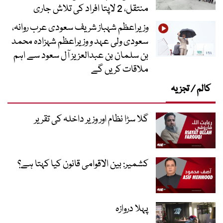
منتقل، 2 لاپتا افراد کی تلاش جاری
وزیراعظم شہباز شریف سعودی عرب روانہ،
سعودی ولی عہد و وزیراعظم شہزادہ محمد
بن سلمان بن عبدالعزیز آل سعود سے اہم
ملاقات کریں گے
کالم / تجزیہ
گلا سڑا نظام اور وزیر داخلہ کی تقریر
کشمیر: بین الاقوامی قانون کیا کہتا ہے؟
پہلا دروازہ