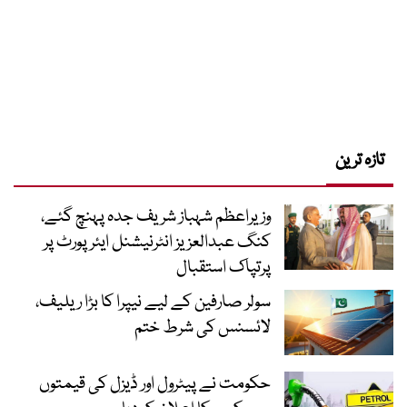
تازہ ترین
وزیراعظم شہباز شریف جدہ پہنچ گئے،
کنگ عبدالعزیز انٹرنیشنل ایئر پورٹ پر
پرتپاک استقبال
سولر صارفین کے لیے نیپرا کا بڑا ریلیف،
لائسنس کی شرط ختم
حکومت نے پیٹرول اور ڈیزل کی قیمتوں