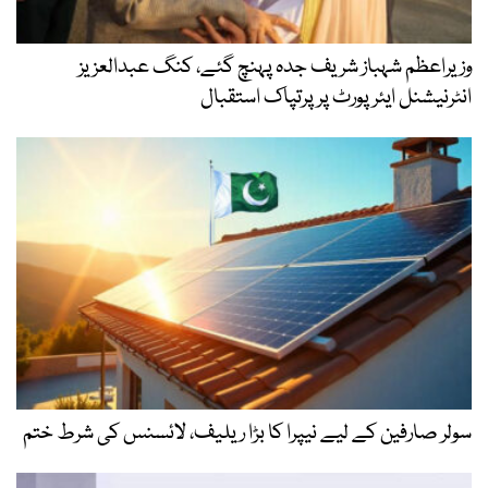
وزیراعظم شہباز شریف جدہ پہنچ گئے، کنگ عبدالعزیز
انٹرنیشنل ایئر پورٹ پر پرتپاک استقبال
سولر صارفین کے لیے نیپرا کا بڑا ریلیف، لائسنس کی شرط ختم