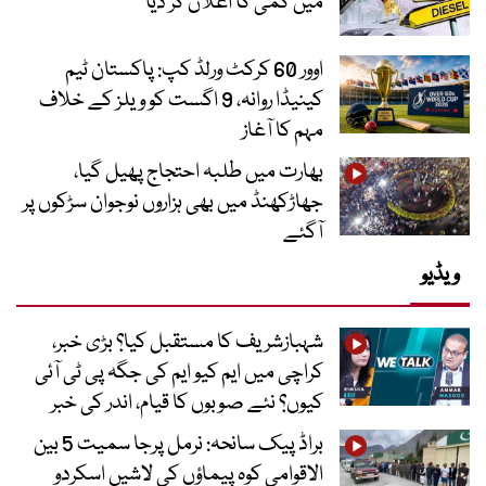
میں کمی کا اعلان کر دیا
اوور 60 کرکٹ ورلڈ کپ: پاکستان ٹیم
کینیڈا روانہ، 9 اگست کو ویلز کے خلاف
مہم کا آغاز
بھارت میں طلبہ احتجاج پھیل گیا،
جھاڑکھنڈ میں بھی ہزاروں نوجوان سڑکوں پر
آگئے
ویڈیو
شہبازشریف کا مستقبل کیا؟ بڑی خبر،
کراچی میں ایم کیو ایم کی جگہ پی ٹی آئی
کیوں؟ نئے صوبوں کا قیام، اندر کی خبر
براڈ پیک سانحہ: نرمل پرجا سمیت 5 بین
الاقوامی کوہ پیماؤں کی لاشیں اسکردو