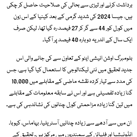
برداشت کرنے اور تیزی سے بحالی کی صلاحیت حاصل کر چکی
ہیں، جیسا 2024 کی شدید گرمی کے بعد کینیا کے اس زون
میں کورل کور 44 سے گر کر 27 فیصد رہ گیا تھا، لیکن صرف
ایک سال کے اندر یہ دوبارہ 40 فیصد پر آگیا۔
بلومبرگ اوشن انیشی ایٹو کے تعاون سے کی جانے والی اس
جدید تحقیق میں نئی ٹیکنالوجی کا استعمال کیا گیا ہے، جس
کی مدد سے تیار کردہ نقشہ ماضی کے مقابلے میں 10,000
گنا زیادہ تفصیلی ہے اور اس نے سابقہ معلومات کے مقابلے
میں تین گنا زیادہ مزاحمتی کورل چٹانوں کی نشاندہی کی ہے۔
ان میں سے آدھے سے زیادہ چٹانیں آسٹریلیا، بہاماس، کیوبا،
انڈونیشیا اور فلپائن کے سمندروں میں مرکوز ہیں۔ تحقیق کے