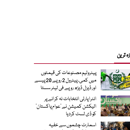
زہ ترین
پیٹرولیم مصنوعات کی قیمتوں
میں کمی، پیٹرول 2 روپے 20 پیسے
اور ڈیزل ڈیڑھ روپے فی لیٹر سستا
انٹرا پارٹی انتخابات نہ کرانے پر
الیکشن کمیشن نے ’عوام پاکستان‘
کو ڈی لسٹ کردیا
اسمارٹ چشموں سے خفیہ