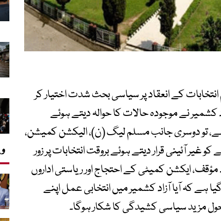
ونے والے عام انتخابات کے انعقاد پر سیاسی بحث شدت اختیار کر
 کشمیر نے موجودہ حالات کا حوالہ دیتے ہوئے
 ہے، تو دوسری جانب مسلم لیگ (ن)، الیکشن کمیشن،
وی
و غیر آئینی قرار دیتے ہوئے بروقت انتخابات پر زور
قف، ایکشن کمیٹی کے احتجاج اور ریاستی اداروں
یا ہے کہ آیا آزاد کشمیر میں انتخابی عمل اپنے
احول مزید سیاسی کشیدگی کا شکار ہوگا۔