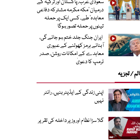
سعودی عرب، پاکستان اور ترکیہ کے
درمیان ’مکہ مکرمہ مشترکہ دفاعی
معاہدہ‘ طے، کسی ایک پر حملہ
تینوں پر حملہ تصور ہوگا
ایران جنگ جلد ختم ہو جائے گی،
آبنائے ہرمز کھولنے کے عبوری
معاہدے کے امکانات روشن، صدر
ٹرمپ کا دعویٰ
لم / تجزیہ
اپنی زندگی کے ایڈیٹر بنیں، رائٹر
نہیں
گلا سڑا نظام اور وزیر داخلہ کی تقریر