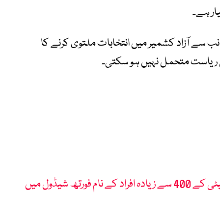
ار ہے۔
جانب سے آزاد کشمیر میں انتخابات ملتوی کرنے کا
کی ریاست متحمل نہیں ہو سکتی۔
آزاد کشمیر: کالعدم ایکشن کمیٹی کے 400 سے زیادہ افراد کے نام فورتھ شیڈول میں