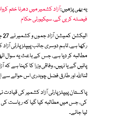
یہ بھی پڑھیں:
آزاد کشمیر میں دھرنا ختم کرو
فیصلہ کریں گے، سیکیورٹی حکام
الی
رکھا ہے، تاہم دوسری جانب پیپلز پارٹی آزا
مطالبہ کر دیا ہے، جس کے باعث یہ سوال اٹھ 
پائیں گے یا نہیں۔ وفاقی وزرا کا کہنا ہے کہ آ
ثنااللہ اور طارق فضل چوہدری اس حوالے سے ا
پاکستان پیپلز پارٹی آزاد کشمیر کی قیادت ن
کی، جس میں مطالبہ کیا گیا کہ ریاست کی
لیا جائے۔