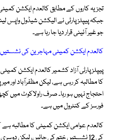
تجزیہ کاروں کے مطابق کالعدم ایکشن کمیٹی 
جبکہ پیپلز پارٹی نے الیکشن شیڈول واپس ل
جو غیر آئینی قرار دیا جا رہا ہے۔
کالعدم ایکشن کمیٹی مہاجرین کی نشستیں خ
پیپلز پارٹی آزاد کشمیر کالعدم ایکشن کمیٹی 
کا مطالبہ کر رہی ہے، لیکن مظفرآباد اور می
احتجاج نہیں ہو رہا۔ صرف راولاکوٹ میں کچھ
فورسز کے کنٹرول میں ہے۔
کالعدم عوامی ایکشن کمیٹی کا مطالبہ ہے ک
کی 12 نشستیں ختم کی جائیں، لیکن د