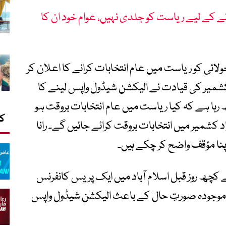
انے کے لیے ریاست کو جلدی نہیں، عوام خود ان کا
کشن کمیشن آزاد جموں و کشمیر نے 27 جولائی کو ریاست میں عام انتخابات کرانے کا اعلان کر
د کشمیر کی قیادت نے الیکشن شیڈول واپس لینے کا
رہا ہے کہ کیا ریاست میں عام انتخابات بروقت ہو
کا
زاد کشمیر میں انتخابات بروقت کرائے جائیں گے۔ رانا
پنا مؤقف واضح کر چکے ہیں۔
ے کچھ روز قبل اسلام آباد میں ایک پریس کانفرنس
 موجودہ صورتِ حال کے باعث الیکشن شیڈول واپس