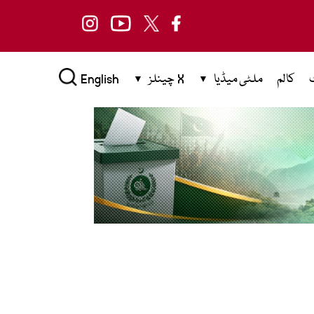
کالم
ملٹی میڈیا
X چینلز
English