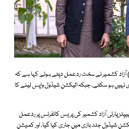
) آزاد کشمیر نے سخت ردعمل دیتے ہوئے کہا ہے کہ
 نہیں ہو سکتے، جبکہ الیکشن شیڈول واپس لینے کا
پلز پارٹی آزاد کشمیر کی پریس کانفرنس پر ردعمل
یکشن شیڈول جلد بازی میں جاری کیا گیا، اور کمیشن