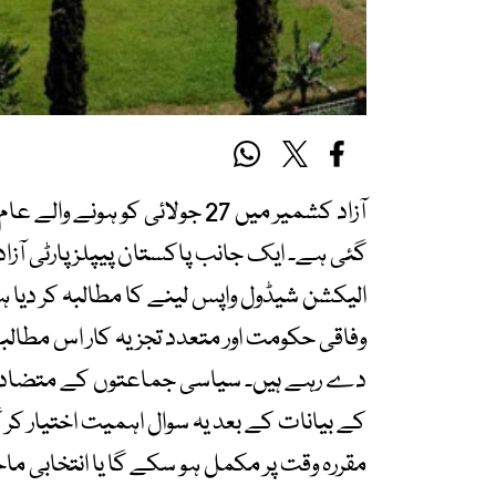
آزاد کشمیر میں 27 جولائی کو ہ
گئی ہے۔ ایک جانب پاکستان پیپلز پارٹی آزاد
الیکشن شیڈول واپس لینے کا مطالبہ کر دیا
وفاقی حکومت اور متعدد تجزیہ کار اس مطالبے ک
دے رہے ہیں۔ سیاسی جماعتوں کے متضاد مؤ
کے بیانات کے بعد یہ سوال اہمیت اختیار کر گ
مقررہ وقت پر مکمل ہو سکے گا یا انتخابی م