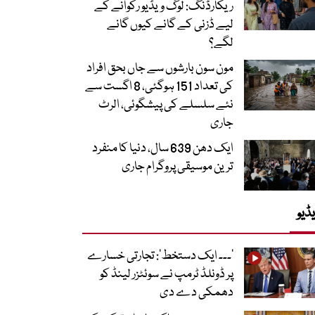
ریکارڈنگ: لوگ ویڈیو رکوانے کے
لیے ڈزنی کے گانے کیوں گانے
لگے؟
مون سون بارشوں سے جاں بحق افراد
کی تعداد 151 ہوگئی، 8 اگست سے
نئے سلسلے کی پیشگوئی، الرٹ
جاری
ایک دھن 639 سال، دنیا کا منفرد
ترین موسیقی پروگرام جاری
ڈیو
’۔۔۔ ایک دستخط‘: تجارتی خسارے
پر ڈونلڈ ٹرمپ نے سوئٹزر لینڈ کو
دھمکی دے دی