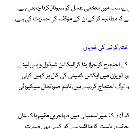
ریاست میں انتخابی عمل کو سبوتاژ کرنا چاہتی ہے،
ینے کا مطالبہ کر کے ان کے مؤقف کی حمایت کی ہے،
تم کرانے کی خواہاں
کے احتجاج کو جواز بنا کر الیکشن شیڈول واپس لینے
رپور ڈویژن میں ایکشن کمیٹی کی کال پر کہیں کوئی
 لوگ احتجاج کر رہے ہیں، تاہم صورتحال سیکیورٹی
ہ آزاد کشمیر اسمبلی میں مہاجرینِ مقیم پاکستان
وسری جانب ریاست کا مؤقف ہے کہ کسی بھی صورت