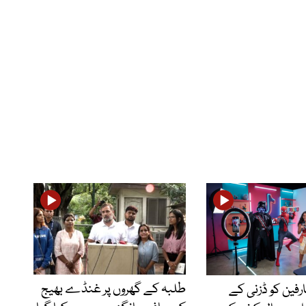
طلبہ کے گھروں پر غنڈے بھیج
فین کو ڈزنی کے