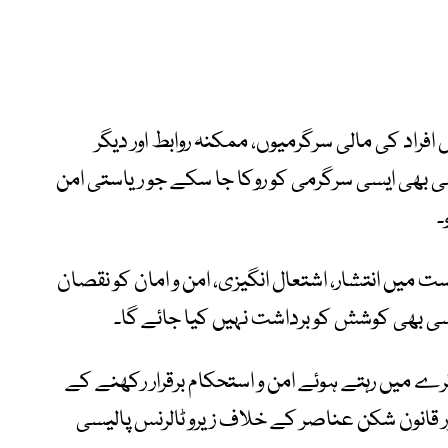
فراد کی مالی سرگرمیوں، ممکنہ روابط اور دیگر
ی بھی ایسی سرگرمی کو روکا جا سکے جو ریاستی امن
۔
 میں انتشار، اشتعال انگیزی، امن و امان کو نقصان
سی بھی کوشش کو برداشت نہیں کیا جائے گا۔
ے میں رہتے ہوئے امن و استحکام برقرار رکھنے کے
 قانون شکن عناصر کے خلاف زیرو ٹالرنس پالیسی