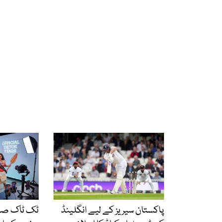
پاکستان سیریز کے لیے انگلینڈ
ٹک ٹاک صار