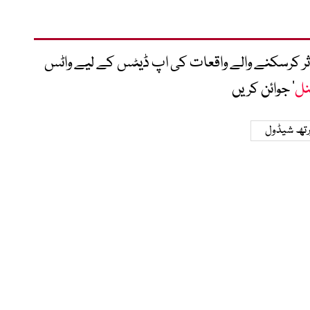
متاثر کرسکنے والے واقعات کی اپ ڈیٹس کے لیے واٹس
نل
‘ جوائن کریں
رتھ شیڈول