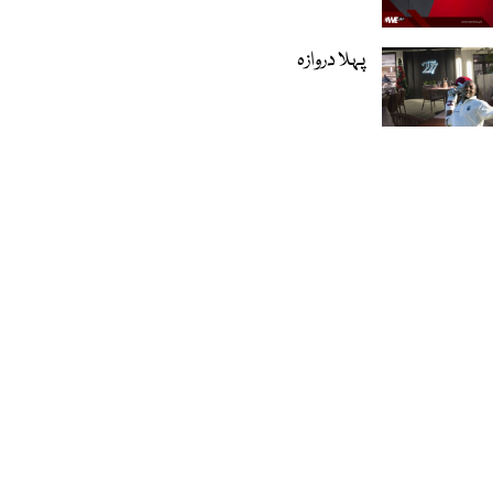
پہلا دروازہ