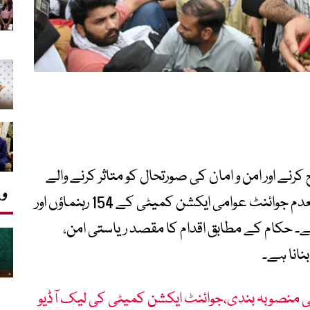
نے اور امن و امان کی صورتحال کو متاثر کرنے والے
وی
عناصر کے خلاف کارروائی تیز کرتے ہوئے کالعدم جوائنٹ عوامی ایکشن کمیٹی کے 154 رہنماؤں اور
ے۔ حکام کے مطابق اقدام کا مقصد ریاستی امن،
نانا ہے۔
ی کی منصوبہ بندی،جوائنٹ ایکشن کمیٹی کی لیک آڈیو