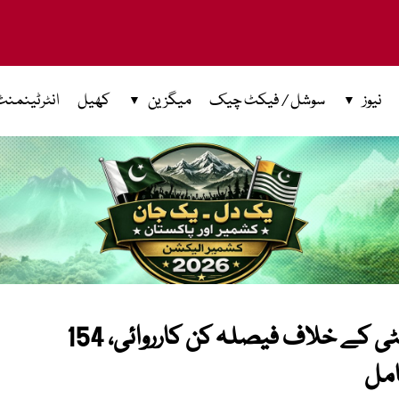
نیوز
سوشل / فیکٹ چیک
میگزین
کھیل
انٹرٹینمنٹ
کالعدم جوائنٹ عوامی ایکشن کمیٹی کے خلاف فیصلہ کن کارروائی، 154
امل