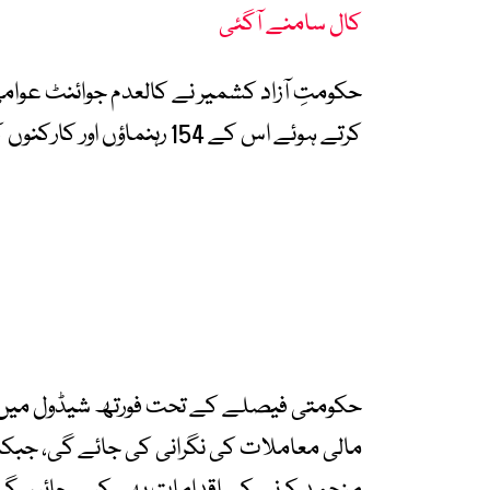
کال سامنے آگئی
حکومتِ آزاد کشمیر نے کالعدم جوائنٹ عوا
کرتے ہوئے اس کے 154 رہنماؤں اور کارکنوں کو فورتھ شیڈول میں شامل کر دیا ہے۔
حکومتی فیصلے کے تحت فورتھ شیڈول میں شام
مالی معاملات کی نگرانی کی جائے گی، جبکہ 