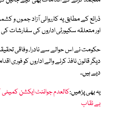
منجمد کرنے کے اقدامات بھی کیے جائیں گ
اور متعلقہ سکیورٹی اداروں کی سفارشات کی
حکومت نے اس حوالے سے نادرا، وفاقی تحقیقا
دیگر قانون نافذ کرنے والے اداروں کو فوری ا
دیے ہیں۔
یہ بھی پڑھیں:
کالعدم جوائنٹ ایکشن کمیٹی 
بے نقاب