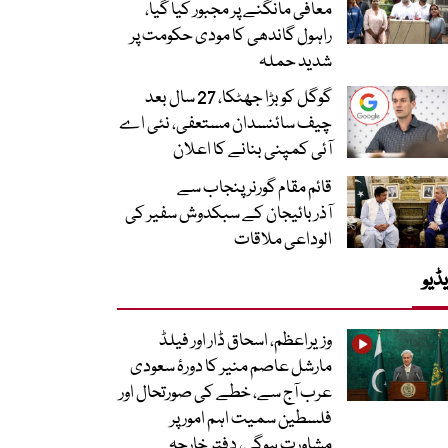
معافی مانگنے پر مجبور کیا گیا،
راہول گاندھی کا مودی حکومت پر
شدید حملہ
گوگل کو بڑا جھٹکا، 27 سال بعد
چیف سائنسدان مستعفی، نئی اے
آئی کمپنی بنانے کا اعلان
قائم مقام گورنر پنجاب سے
آذربائیجان کے سبکدوش سفیر کی
الوداعی ملاقات
ڈیو
وزیراعظم، اسحاق ڈار اور فیلڈ
مارشل عاصم منیر کا دورۂ سعودی
عرب آج سے، خطے کی صورتحال اور
فلسطین سمیت اہم امور پر
مشاورت ہوگی، دفتر خارجہ