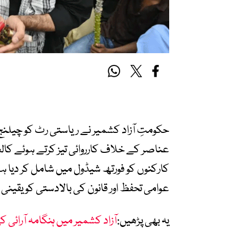
حکومتِ آزاد کشمیر نے ریاستی رٹ کو چیلنج کر
کارکنوں کو فورتھ شیڈول میں شامل کر دیا ہ
عوامی تحفظ اور قانون کی بالادستی کو یقینی ب
یہ بھی پڑھیں:
آزاد کشمیر میں ہنگامہ آرائ