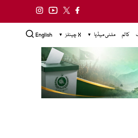
کالم
ملٹی میڈیا
X چینلز
English