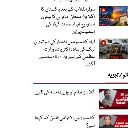
سولر انقلاب کے بعد پاکستان کا
اگلا بڑا امتحان، ماہرین کا بیٹری
اسٹوریج اور اسمارٹ گرڈز کی
اہمیت پر زور
آزاد کشمیر میں اقتدار کی دوڑ تیز، ن
لیگ کی سادہ اکثریت، وزارت
عظمیٰ کے لیے بڑے نام سامنے
آگئے
لم / تجزیہ
گلا سڑا نظام اور وزیر داخلہ کی تقریر
کشمیر: بین الاقوامی قانون کیا کہتا
ہے؟