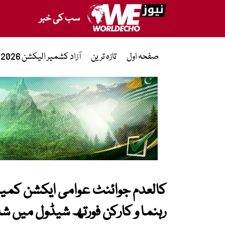
سب کی خبر
صفحہ اول
تازہ ترین
آزاد کشمیر الیکشن 2026
رہنما و کارکن فورتھ شیڈول میں ش