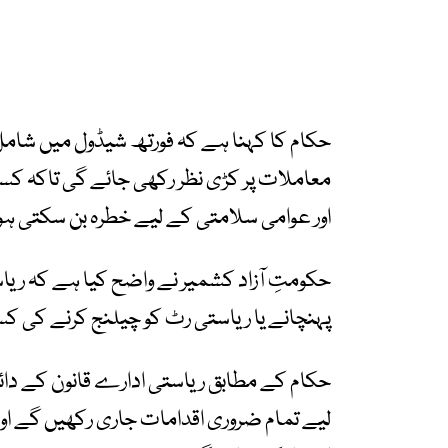
حکام کا کہنا ہے کہ فورتھ شیڈول میں شامل ا
معاملات پر کڑی نظر رکھی جائے گی تاکہ کس
اور عوامی سلامتی کے لیے خطرہ بن سکتی ہو
حکومتِ آزاد کشمیر نے واضح کیا ہے کہ ریاست
پہنچانے یا ریاستی رٹ کو چیلنج کرنے کی ک
حکام کے مطابق ریاستی ادارے قانون کے دائر
لیے تمام ضروری اقدامات جاری رکھیں گے اور