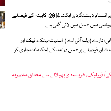
ے۔
ذرائع کے مطابق یہ کارروائی آزاد جموں و کشمیر انسدادِ دہشتگردی ایکٹ 2014، کابینہ کے فیصلے
 روشنی میں عمل میں لائی گئی ہے۔
تی ادارے (ایف آئی اے)، اسٹیٹ بینک، نیکٹا اور
قدامات اور فیصلے پر عمل درآمد کے احکامات جاری کر
کی آڈیو لیک، شرپسندی پھیلانے سے متعلق منصوبہ