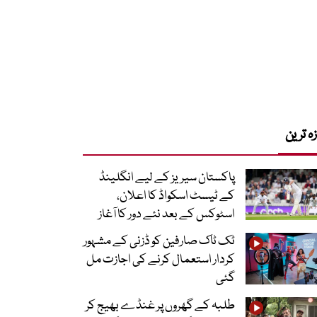
زہ ترین
پاکستان سیریز کے لیے انگلینڈ
کے ٹیسٹ اسکواڈ کا اعلان،
اسٹوکس کے بعد نئے دور کا آغاز
ٹک ٹاک صارفین کو ڈزنی کے مشہور
کردار استعمال کرنے کی اجازت مل
گئی
طلبہ کے گھروں پر غنڈے بھیج کر