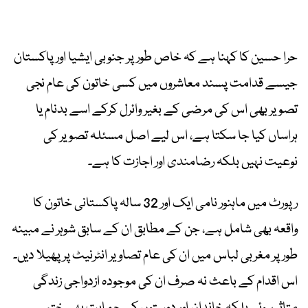
حرا حسین کا کہنا ہے کہ خاص طور پر جنوبی ایشیا اور پاکستان
جیسے قدامت پسند معاشروں میں کسی خاتون کی عام نجی
تصویر بھی اس کی مرضی کے بغیر وائرل کرکے اسے بدنام یا
ہراساں کیا جا سکتا ہے، اس لیے اصل مسئلہ تصویر کی
نوعیت نہیں بلکہ رضامندی اور اجازت کا ہے۔
رپورٹ میں ماہنور نامی ایک اور 32 سالہ پاکستانی خاتون کا
واقعہ بھی شامل ہے، جن کے مطابق ان کے سابق شوہر نے مبینہ
طور پر مغربی لباس میں ان کی عام تصاویر انٹرنیٹ پر پھیلا دیں۔
اس اقدام کے باعث نہ صرف ان کی موجودہ ازدواجی زندگی
متاثر ہوئی بلکہ خاندان اور دوستوں کی حمایت بھی ختم