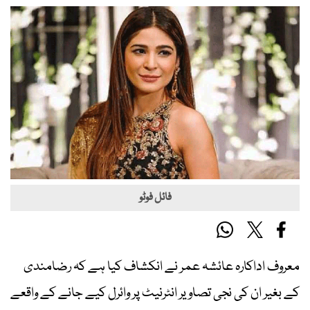
فائل فوٹو
معروف اداکارہ عائشہ عمر نے انکشاف کیا ہے کہ رضامندی
کے بغیر ان کی نجی تصاویر انٹرنیٹ پر وائرل کیے جانے کے واقعے