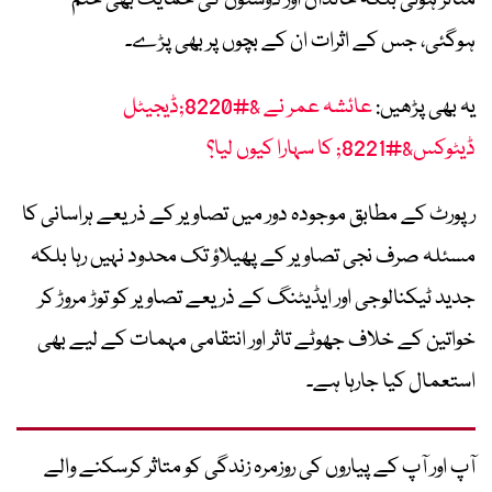
ہوگئی، جس کے اثرات ان کے بچوں پر بھی پڑے۔
یہ بھی پڑھیں:
عائشہ عمر نے &#8220;ڈیجیٹل
ڈیٹوکس&#8221; کا سہارا کیوں لیا؟
رپورٹ کے مطابق موجودہ دور میں تصاویر کے ذریعے ہراسانی کا
مسئلہ صرف نجی تصاویر کے پھیلاؤ تک محدود نہیں رہا بلکہ
جدید ٹیکنالوجی اور ایڈیٹنگ کے ذریعے تصاویر کو توڑ مروڑ کر
خواتین کے خلاف جھوٹے تاثر اور انتقامی مہمات کے لیے بھی
استعمال کیا جارہا ہے۔
آپ اور آپ کے پیاروں کی روزمرہ زندگی کو متاثر کرسکنے والے