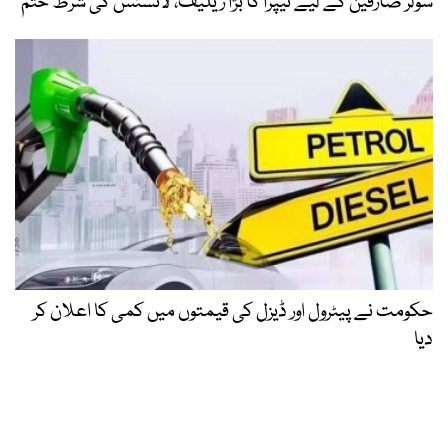
سولر صارفین کے لیے نیپرا کا بڑا ریلیف، لائسنس کی شرط ختم
حکومت نے پیٹرول اور ڈیزل کی قیمتوں میں کمی کا اعلان کر
دیا