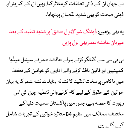
نے جہاں ان کے ذاتی تعلقات کو متاثر کیا، وہیں ان کے کیریئر اور
ذہنی صحت کو بھی شدید نقصان پہنچایا۔
یہ بھی پڑھیں:
ڈیٹنگ شو ’لازوال عشق‘ پر شدید تنقید کے بعد
میزبان عائشہ عمر بھی بول پڑیں
بی بی سی سے گفتگو کرتے ہوئے عائشہ عمر نے سوشل میڈیا
کمپنیوں اور قانون نافذ کرنے والے اداروں کو خواتین کے تحفظ
میں ناکامی پر سخت تنقید کا نشانہ بنایا۔ عائشہ عمر کا یہ بیان
خواتین کے حقوق کے لیے کام کرنے والی تنظیم چین کی اس
رپورٹ کا حصہ ہے، جس میں پاکستان سمیت دنیا کے
مختلف ممالک میں مقیم 64 متاثرہ خواتین کے تجربات شامل
کیے گئے ہیں۔