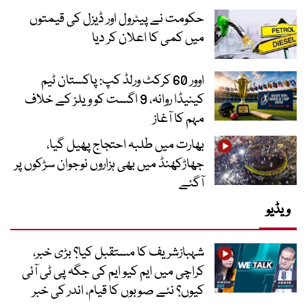
حکومت نے پیٹرول اور ڈیزل کی قیمتوں
میں کمی کا اعلان کر دیا
اوور 60 کرکٹ ورلڈ کپ: پاکستان ٹیم
کینیڈا روانہ، 9 اگست کو ویلز کے خلاف
مہم کا آغاز
بھارت میں طلبہ احتجاج پھیل گیا،
جھاڑکھنڈ میں بھی ہزاروں نوجوان سڑکوں پر
آگئے
ویڈیو
شہبازشریف کا مستقبل کیا؟ بڑی خبر،
کراچی میں ایم کیو ایم کی جگہ پی ٹی آئی
کیوں؟ نئے صوبوں کا قیام، اندر کی خبر