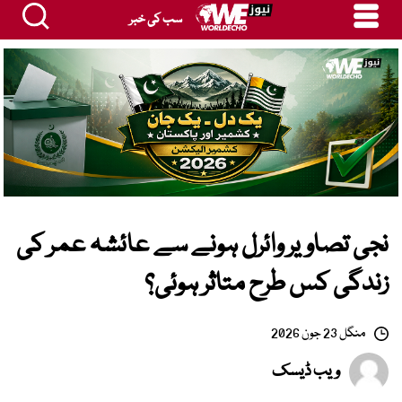
سب کی خبر
نجی تصاویر وائرل ہونے سے عائشہ عمر کی
زندگی کس طرح متاثر ہوئی؟
منگل 23 جون 2026
ویب ڈیسک