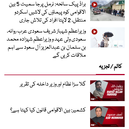
براڈ پیک سانحہ: نرمل پرجا سمیت 5 بین
الاقوامی کوہ پیماؤں کی لاشیں اسکردو
منتقل، 2 لاپتا افراد کی تلاش جاری
وزیراعظم شہباز شریف سعودی عرب روانہ،
سعودی ولی عہد و وزیراعظم شہزادہ محمد
بن سلمان بن عبدالعزیز آل سعود سے اہم
ملاقات کریں گے
کالم / تجزیہ
گلا سڑا نظام اور وزیر داخلہ کی تقریر
کشمیر: بین الاقوامی قانون کیا کہتا ہے؟