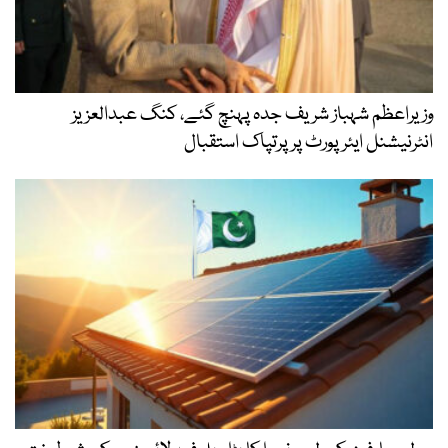
وزیراعظم شہباز شریف جدہ پہنچ گئے، کنگ عبدالعزیز
انٹرنیشنل ایئر پورٹ پر پرتپاک استقبال