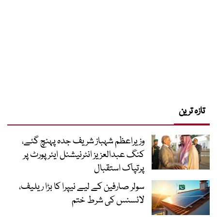
تازہ ترین
وزیراعظم شہباز شریف جدہ پہنچ گئے،
کنگ عبدالعزیز انٹرنیشنل ایئر پورٹ پر
پرتپاک استقبال
سولر صارفین کے لیے نیپرا کا بڑا ریلیف،
لائسنس کی شرط ختم