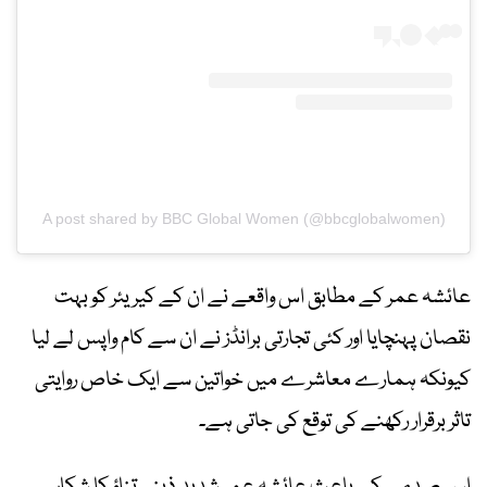
A post shared by BBC Global Women (@bbcglobalwomen)
عائشہ عمر کے مطابق اس واقعے نے ان کے کیریئر کو بہت
نقصان پہنچایا اور کئی تجارتی برانڈز نے ان سے کام واپس لے لیا
کیونکہ ہمارے معاشرے میں خواتین سے ایک خاص روایتی
تاثر برقرار رکھنے کی توقع کی جاتی ہے۔
اس صدمے کے باعث عائشہ عمر شدید ذہنی تناؤ کا شکار