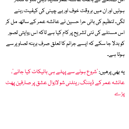
ہوئیں اور ان میں ہر وقت خوف اور بے چینی کی کیفیت رہنے
لگی۔ تنظیم کی بانی حرا حسین نے عائشہ عمر کے ساتھ مل کر
اس مسئلے کی نئی تشریح پر کام کیا ہے تاکہ اس روایتی تصور
کو بدلا جا سکے کہ ایسے جرائم کا تعلق صرف برہنہ تصاویر سے
ہوتا ہے۔
یہ بھی پرھیں:
’شروع ہونے سے پہلے ہی بائیکاٹ کیا جائے‘،
عائشہ عمر کے ڈیٹنگ ریئلٹی شو لازوال عشق پر صارفین پھٹ
پڑے