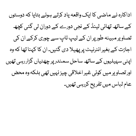
اداکارہ نے ماضی کا ایک واقعہ یاد کرتے ہوئے بتایا کہ دوستوں
کے ساتھ تھائی لینڈ کے نجی دورے کے دوران لی گئی کچھ
تصاویر مبینہ طور پر ان کے لیپ ٹاپ سے چوری کرکے ان کی
اجازت کے بغیر انٹرنیٹ پر پھیلا دی گئیں۔ ان کا کہنا تھا کہ وہ
اپنی سہیلیوں کے ساتھ ساحل سمندر پر چھٹیاں گزار رہی تھیں
اور تصاویر میں کوئی غیر اخلاقی چیز نہیں تھی بلکہ وہ محض
عام لباس میں تفریح کررہی تھیں۔