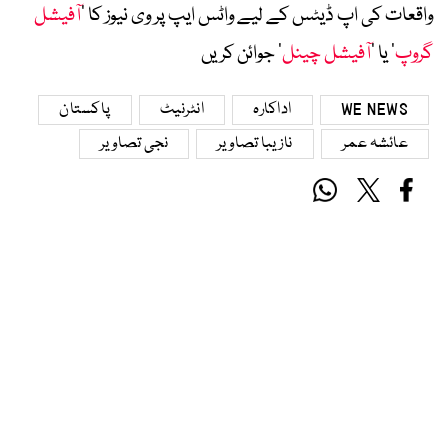
واقعات کی اپ ڈیٹس کے لیے واٹس ایپ پر وی نیوز کا ’
آفیشل
گروپ
‘ یا ’
آفیشل چینل
‘ جوائن کریں
WE NEWS
اداکارہ
انٹرنیٹ
پاکستان
عائشہ عمر
نازیبا تصاویر
نجی تصاویر