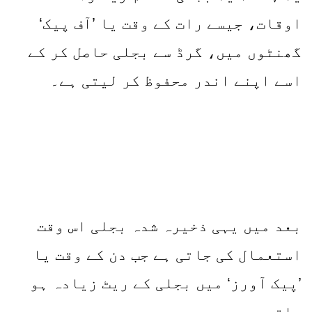
اوقات، جیسے رات کے وقت یا ’آف پیک‘
گھنٹوں میں، گرڈ سے بجلی حاصل کر کے
اسے اپنے اندر محفوظ کر لیتی ہے۔
بعد میں یہی ذخیرہ شدہ بجلی اس وقت
استعمال کی جاتی ہے جب دن کے وقت یا
’پیک آورز‘ میں بجلی کے ریٹ زیادہ ہو
جاتے ہیں۔