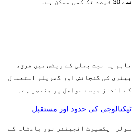
سے
30
فیصد تک کمی ممکن ہے۔
تاہم یہ بچت بجلی کے ریٹس میں فرق،
بیٹری کی گنجائش اور گھریلو استعمال
کے انداز جیسے عوامل پر منحصر ہے۔
ٹیکنالوجی کی حدود اور مستقبل
سولر ایکسپرٹ انجینئر نور بادشاہ کے