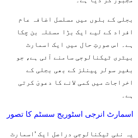
بجلی کے بلوں میں مسلسل اضافہ عام
افراد کے لیے ایک بڑا مسئلہ بن چکا
ہے۔ اس صورتِ حال میں ایک اسمارٹ
بیٹری ٹیکنالوجی سامنے آئی ہے، جو
بغیر سولر پینلز کے بھی بجلی کے
اخراجات میں کمی لانے کا دعویٰ کرتی
ہے۔
اسمارٹ انرجی اسٹوریج سسٹم کا تصور
یہ نئی ٹیکنالوجی دراصل ایک ’اسمارٹ