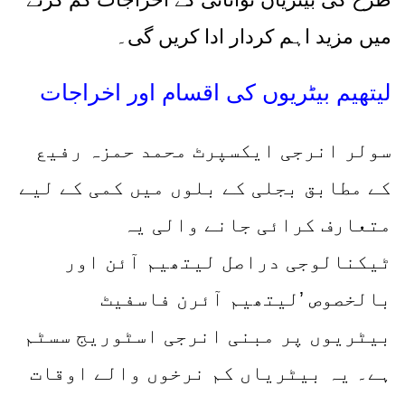
میں مزید اہم کردار ادا کریں گی۔
لیتھیم بیٹریوں کی اقسام اور اخراجات
سولر انرجی ایکسپرٹ محمد حمزہ رفیع
کے مطابق بجلی کے بلوں میں کمی کے لیے
متعارف کرائی جانے والی یہ
ٹیکنالوجی دراصل لیتھیم آئن اور
بالخصوص ’لیتھیم آئرن فاسفیٹ
بیٹریوں پر مبنی انرجی اسٹوریج سسٹم
ہے۔ یہ بیٹریاں کم نرخوں والے اوقات