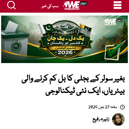
سب کی خبر
بغیر سولر کے بجلی کا بل کم کرنے والی
بیٹریاں، ایک نئی ٹیکنالوجی
ہفتہ 27 جون 2026
زنیرہ رفیع