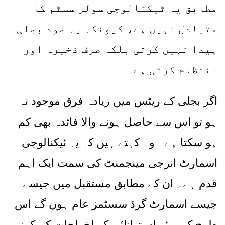
مطابق یہ ٹیکنالوجی سولر سسٹم کا
متبادل نہیں ہے، کیونکہ یہ خود بجلی
پیدا نہیں کرتی بلکہ صرف ذخیرہ اور
انتظام کرتی ہے۔
اگر بجلی کے ریٹس میں زیادہ فرق موجود نہ
ہو تو اس سے حاصل ہونے والا فائدہ بھی کم
ہو سکتا ہے۔ وہ کہتے ہیں کہ یہ ٹیکنالوجی
اسمارٹ انرجی مینجمنٹ کی سمت ایک اہم
قدم ہے۔ ان کے مطابق مستقبل میں جیسے
جیسے اسمارٹ گرڈ سسٹمز عام ہوں گے اس
طرح کی بیٹریاں توانائی کے اخراجات کم کرنے