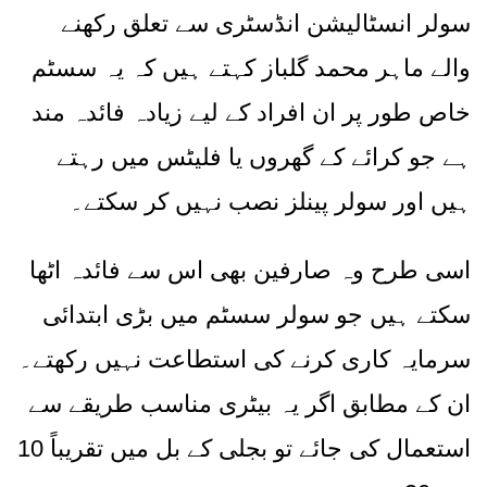
سولر انسٹالیشن انڈسٹری سے تعلق رکھنے
والے ماہر محمد گلباز کہتے ہیں کہ یہ سسٹم
خاص طور پر ان افراد کے لیے زیادہ فائدہ مند
ہے جو کرائے کے گھروں یا فلیٹس میں رہتے
ہیں اور سولر پینلز نصب نہیں کر سکتے۔
اسی طرح وہ صارفین بھی اس سے فائدہ اٹھا
سکتے ہیں جو سولر سسٹم میں بڑی ابتدائی
سرمایہ کاری کرنے کی استطاعت نہیں رکھتے۔
ان کے مطابق اگر یہ بیٹری مناسب طریقے سے
استعمال کی جائے تو بجلی کے بل میں تقریباً
10