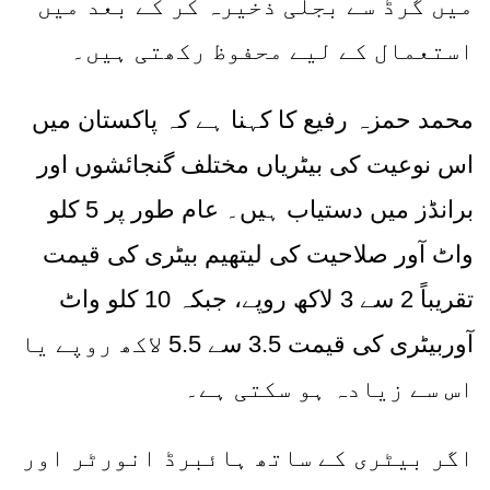
میں گرڈ سے بجلی ذخیرہ کر کے بعد میں
استعمال کے لیے محفوظ رکھتی ہیں۔
محمد حمزہ رفیع کا کہنا ہے کہ پاکستان میں
اس نوعیت کی بیٹریاں مختلف گنجائشوں اور
برانڈز میں دستیاب ہیں۔ عام طور پر
5
کلو
واٹ آور صلاحیت کی لیتھیم بیٹری کی قیمت
تقریباً
2
سے
3
لاکھ روپے، جبکہ
10
کلو واٹ
آوربیٹری کی قیمت
3.5
سے
5.5
لاکھ روپے یا
اس سے زیادہ ہو سکتی ہے۔
اگر بیٹری کے ساتھ ہائبرڈ انورٹر اور