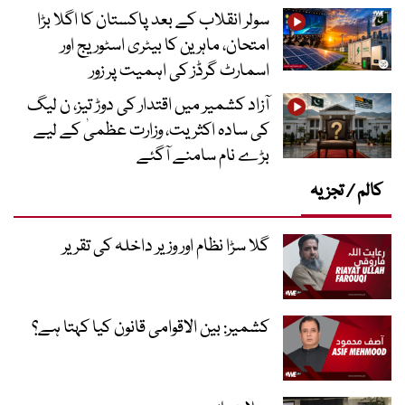
سولر انقلاب کے بعد پاکستان کا اگلا بڑا
امتحان، ماہرین کا بیٹری اسٹوریج اور
اسمارٹ گرڈز کی اہمیت پر زور
آزاد کشمیر میں اقتدار کی دوڑ تیز، ن لیگ
کی سادہ اکثریت، وزارت عظمیٰ کے لیے
بڑے نام سامنے آگئے
کالم / تجزیہ
گلا سڑا نظام اور وزیر داخلہ کی تقریر
کشمیر: بین الاقوامی قانون کیا کہتا ہے؟