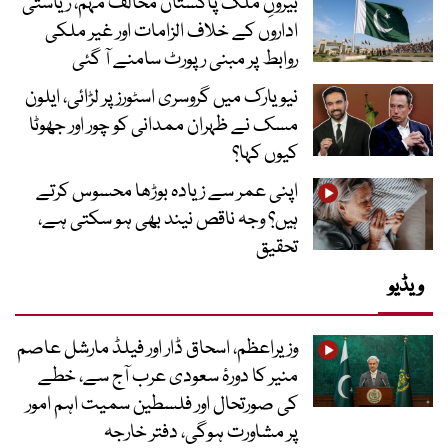
بیرونِ ملک پاکستان مخالف مہم، ریاستی
اداروں کے خلاف الزامات اور غیر ملکی
روابط پر مبنی رپورٹ سامنے آ گئی
نیویارک میں گروسری اسٹورز پر لڑائی، ایلون
مسک نے ظہران ممدانی کو چور اور جھوٹا
کیوں کہا؟
اپنی عمر سے زیادہ بوڑھا محسوس کرتے
ہیں؟ وجہ ناقص نیند بھی ہو سکتی ہے،
تحقیق
ویڈیو
وزیراعظم، اسحاق ڈار اور فیلڈ مارشل عاصم
منیر کا دورۂ سعودی عرب آج سے، خطے
کی صورتحال اور فلسطین سمیت اہم امور
پر مشاورت ہوگی، دفتر خارجہ