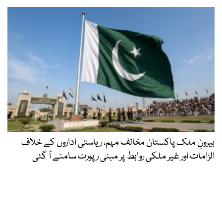
بیرونِ ملک پاکستان مخالف مہم، ریاستی اداروں کے خلاف
الزامات اور غیر ملکی روابط پر مبنی رپورٹ سامنے آ گئی