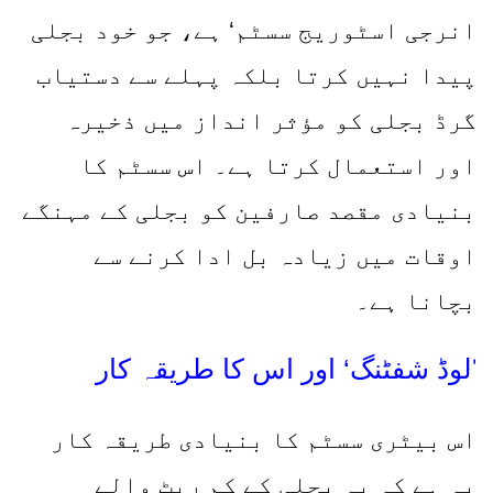
انرجی اسٹوریج سسٹم‘ ہے، جو خود بجلی
پیدا نہیں کرتا بلکہ پہلے سے دستیاب
گرڈ بجلی کو مؤثر انداز میں ذخیرہ
اور استعمال کرتا ہے۔ اس سسٹم کا
بنیادی مقصد صارفین کو بجلی کے مہنگے
اوقات میں زیادہ بل ادا کرنے سے
بچانا ہے۔
لوڈ شفٹنگ‘ اور اس کا طریقہ کار
’
اس بیٹری سسٹم کا بنیادی طریقہ کار
یہ ہے کہ یہ بجلی کے کم ریٹ والے