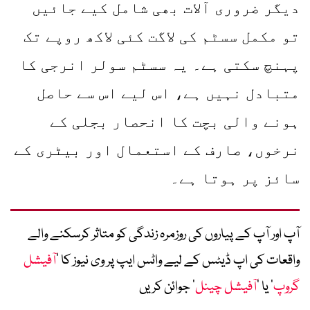
دیگر ضروری آلات بھی شامل کیے جائیں
تو مکمل سسٹم کی لاگت کئی لاکھ روپے تک
پہنچ سکتی ہے۔ یہ سسٹم سولر انرجی کا
متبادل نہیں ہے، اس لیے اس سے حاصل
ہونے والی بچت کا انحصار بجلی کے
نرخوں، صارف کے استعمال اور بیٹری کے
سائز پر ہوتا ہے۔
آپ اور آپ کے پیاروں کی روزمرہ زندگی کو متاثر کرسکنے والے
واقعات کی اپ ڈیٹس کے لیے واٹس ایپ پر وی نیوز کا ’
آفیشل
گروپ
‘ یا ’
آفیشل چینل
‘ جوائن کریں