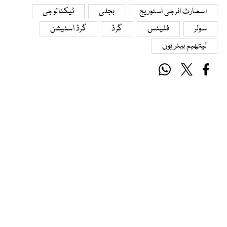
اسمارٹ انرجی اسٹوریج
بجلی
ٹیکنالوجی
سولر
فلیٹس
گرڈ
گرڈ اسٹیشن
لیتھیم بیٹریوں