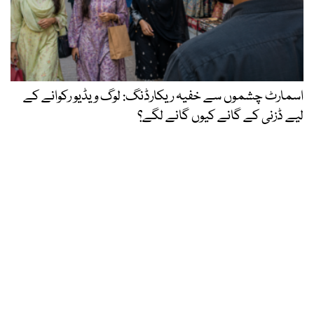
اسمارٹ چشموں سے خفیہ ریکارڈنگ: لوگ ویڈیو رکوانے کے
لیے ڈزنی کے گانے کیوں گانے لگے؟