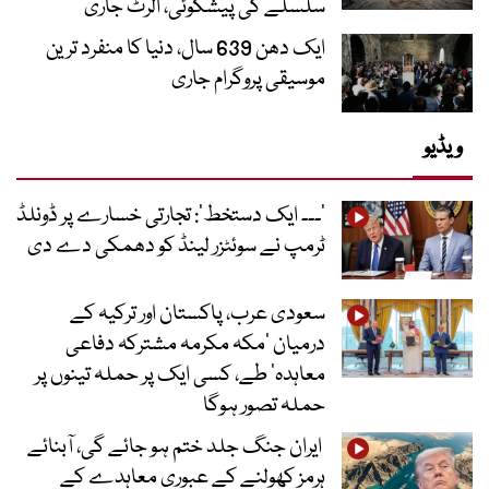
سلسلے کی پیشگوئی، الرٹ جاری
ایک دھن 639 سال، دنیا کا منفرد ترین
موسیقی پروگرام جاری
ویڈیو
’۔۔۔ ایک دستخط‘: تجارتی خسارے پر ڈونلڈ
ٹرمپ نے سوئٹزر لینڈ کو دھمکی دے دی
سعودی عرب، پاکستان اور ترکیہ کے
درمیان ’مکہ مکرمہ مشترکہ دفاعی
معاہدہ‘ طے، کسی ایک پر حملہ تینوں پر
حملہ تصور ہوگا
ایران جنگ جلد ختم ہو جائے گی، آبنائے
ہرمز کھولنے کے عبوری معاہدے کے