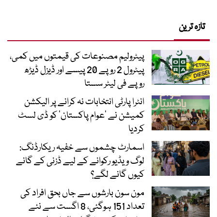
تازہ ترین
پیٹرولیم مصنوعات کی قیمتوں میں کمی،
پیٹرول 2 روپے 20 پیسے اور ڈیزل ڈیڑھ
روپے فی لیٹر سستا
انٹرا پارٹی انتخابات نہ کرانے پر الیکشن
کمیشن نے ’عوام پاکستان‘ کو ڈی لسٹ
کردیا
اسمارٹ چشموں سے خفیہ ریکارڈنگ:
لوگ ویڈیو رکوانے کے لیے ڈزنی کے گانے
کیوں گانے لگے؟
مون سون بارشوں سے جاں بحق افراد کی
تعداد 151 ہوگئی، 8 اگست سے نئے