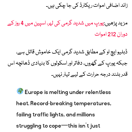
زائد اضافی اموات ریکارڈ کی جا چکی ہیں۔
مزید پڑھیں:
یورپ میں شدید گرمی کی لہر، اسپین میں 4 روز کے
دوران 212 اموات
ڈبلیو ایچ او کے مطابق شدید گرمی ایک خاموش قاتل ہے،
جبکہ یورپ کے گھروں، دفاتر اور اسکولوں کا بنیادی ڈھانچہ اس
قدر بلند درجہ حرارت کے لیے تیار نہیں۔
Europe is melting under relentless
heat. Record-breaking temperatures,
failing traffic lights, and millions
struggling to cope—this isn’t just