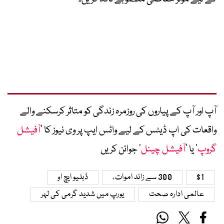
آپ اور آپ کے پیاروں کی روزمرہ زندگی کو متاثر کرسکنے والے
واقعات کی اپ ڈیٹس کے لیے واٹس ایپ پر وی نیوز کا ’
آفیشل
گروپ
‘ یا ’
آفیشل چینل
‘ جوائن کریں
$1
300 سے زائد اموات،
ڈبلیو ایچ او
عالمی ادارہ صحت
یورپ میں شدید گرمی کی لہر