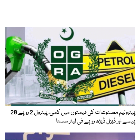
پیٹرولیم مصنوعات کی قیمتوں میں کمی، پیٹرول 2 روپے 20
پیسے اور ڈیزل ڈیڑھ روپے فی لیٹر سستا