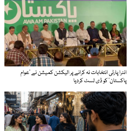
انٹرا پارٹی انتخابات نہ کرانے پر الیکشن کمیشن نے ’عوام
پاکستان‘ کو ڈی لسٹ کردیا