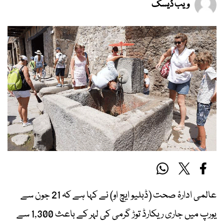
ویب ڈیسک
عالمی ادارۂ صحت (ڈبلیو ایچ او) نے کہا ہے کہ 21 جون سے
یورپ میں جاری ریکارڈ توڑ گرمی کی لہر کے باعث 1,300 سے