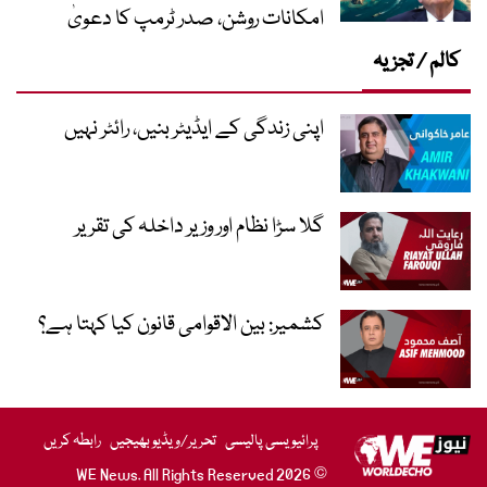
امکانات روشن، صدر ٹرمپ کا دعویٰ
کالم / تجزیہ
اپنی زندگی کے ایڈیٹر بنیں، رائٹر نہیں
گلا سڑا نظام اور وزیر داخلہ کی تقریر
کشمیر: بین الاقوامی قانون کیا کہتا ہے؟
پرائیویسی پالیسی
تحریر/ویڈیو بھیجیں
رابطہ کریں
© 2026 WE News. All Rights Reserved