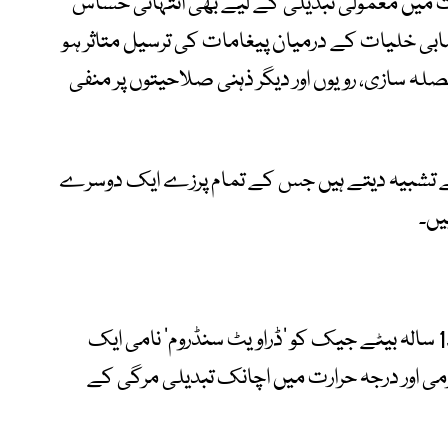
 میں معمولی تبدیلی کے لیے بھی انتہائی حساس
عصابی خلیات کے درمیان پیغامات کی ترسیل متاثر ہو
 سازی، رویوں اور دیگر ذہنی صلاحیتوں پر منفی
ے تشبیہ دیتے ہیں جس کے تمام پرزے ایک دوسرے
یں۔
برطانیہ میں رہنے والی اسٹیفنی اسمتھ کے 13 سالہ بیٹے جیک کو ’ڈراویٹ سنڈروم‘ نامی ایک
ی اور درجہ حرارت میں اچانک تبدیلی مرگی کے