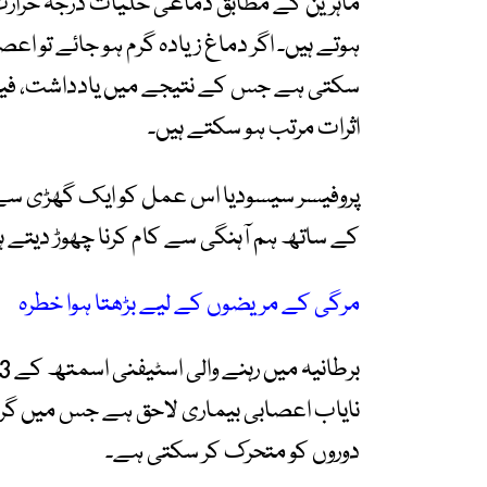
ماہرین کے مطابق دماغی خلیات درجہ حرارت
ہوتے ہیں۔ اگر دماغ زیادہ گرم ہو جائے تو ا
سکتی ہے جس کے نتیجے میں یادداشت، فیصلہ
اثرات مرتب ہو سکتے ہیں۔
پروفیسر سیسودیا اس عمل کو ایک گھڑی س
کے ساتھ ہم آہنگی سے کام کرنا چھوڑ دیتے ہ
مرگی کے مریضوں کے لیے بڑھتا ہوا خطرہ
نایاب اعصابی بیماری لاحق ہے جس میں گرم
دوروں کو متحرک کر سکتی ہے۔