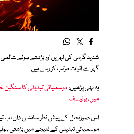
شدید گرمی کی لہریں اور بڑھتے ہوئے عالمی 
گہرے اثرات مرتب کر رہے ہیں۔
یہ بھی پڑھیں:
موسمیاتی تبدیلی کا سنگین خطرہ
میں، یونیسف
اس صورتحال کے پیش نظر سائنس دان اب تیز
موسمیاتی تبدیلی کے نتیجے میں بڑھتی ہوئی 