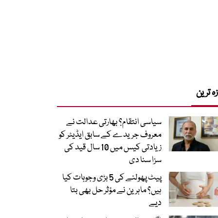
زہ ترین
سیاسی انتقام؟ بھارتی عدالت نے
معروف جریدے کے سابق ایڈیٹر کو
زیادتی کیس میں 10 سال قید کی
سزا سنا دی
پیٹ پھولنے کی 5 بڑی وجوہات کیا
ہیں؟ ماہرین نے مؤثر حل بھی بتا
دیے