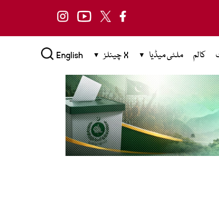
کالم
ملٹی میڈیا
X چینلز
English