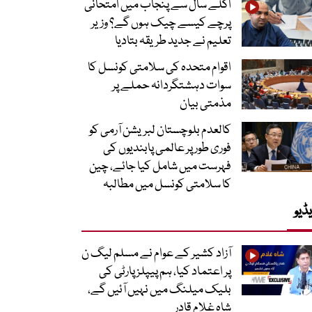
اگلے سال سے پنجاب میں امتحانی
پرچے کیسے چیک ہوں گے؟ وزیر
تعلیم نے جدید طریقہ بتادیا
اقوام متحدہ کی سلامتی کونسل کا
سوات دہشتگردانہ حملے پر
مذمتی بیان
کالعدم بلوچستان لبریشن آرمی کو
فوری طور پر عالمی پابندیوں کی
فہرست میں شامل کیا جائے، چین
کا سلامتی کونسل میں مطالبہ
ڈیو
آزاد کشیر کے عوام نے مسلم لیگ ن
پر اعتماد کیا، ہم پیپلز پارٹی کی
بلیک میلنگ میں نہیں آئیں گے،
شاہ غلام قادر