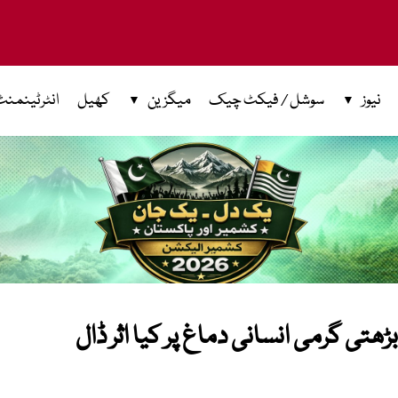
نیوز
سوشل / فیکٹ چیک
میگزین
کھیل
انٹرٹینمنٹ
تی گرمی انسانی دماغ پر کیا اثر ڈال