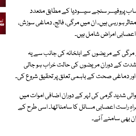
اعصاب پروفیسر سنجے سیسودیا کے مطابق متعدد
ثر ہو رہی ہیں۔ ان میں مرگی، فالج، دماغی سوزش،
 اعصابی امراض شامل ہیں۔
 مرگی کے مریضوں کے اہلخانہ کی جانب سے یہ
شدت کے دوران مریضوں کی حالت خراب ہو جاتی
اور دماغی صحت کے باہمی تعلق پر تحقیق شروع کی۔
 یورپ میں آنے والی شدید گرمی کی لہر کے دوران اضافی اموات میں
ہیں براہِ راست اعصابی مسائل کا سامنا تھا۔ اسی طرح کے