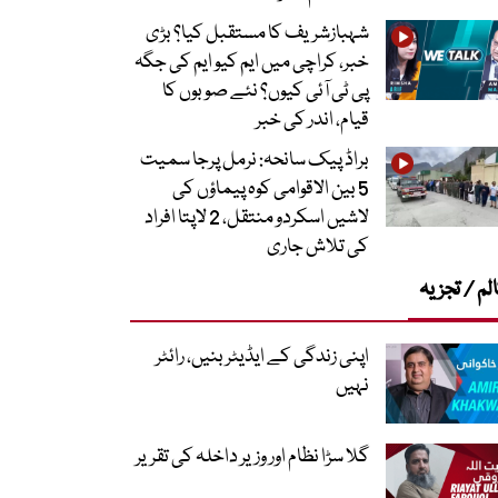
شہبازشریف کا مستقبل کیا؟ بڑی
خبر، کراچی میں ایم کیو ایم کی جگہ
پی ٹی آئی کیوں؟ نئے صوبوں کا
قیام، اندر کی خبر
براڈ پیک سانحہ: نرمل پرجا سمیت
5 بین الاقوامی کوہ پیماؤں کی
لاشیں اسکردو منتقل، 2 لاپتا افراد
کی تلاش جاری
لم / تجزیہ
اپنی زندگی کے ایڈیٹر بنیں، رائٹر
نہیں
گلا سڑا نظام اور وزیر داخلہ کی تقریر