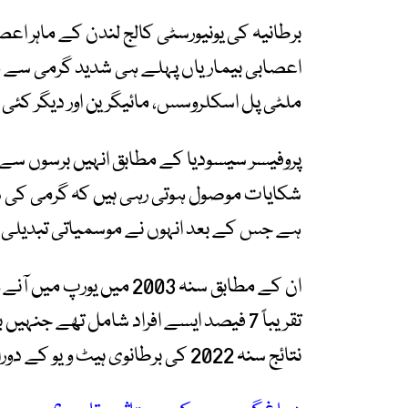
برطانیہ کی یونیورسٹی کالج لندن کے ماہر 
اعصابی بیماریاں پہلے ہی شدید گرمی سے متا
ملٹی پل اسکلروسس، مائیگرین اور دیگر کئی
پروفیسر سیسودیا کے مطابق انہیں برسوں سے
شکایات موصول ہوتی رہی ہیں کہ گرمی کی 
ہے جس کے بعد انہوں نے موسمیاتی تبدیلی 
ان کے مطابق سنہ 2003 میں
تقریباً 7 فیصد ایسے افراد شامل تھے جن
نتائج سنہ 2022 کی برطانوی ہیٹ ویو کے دوران بھی سامنے آئے۔