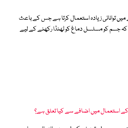
میں توانائی زیادہ استعمال کرتا ہے جس کے باعث
ے کہ جسم کو مسلسل دماغ کو ٹھنڈا رکھنے کے لیے
کے استعمال میں اضافے سے کیا تعلق ہے؟