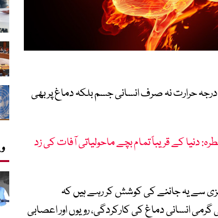
درجہ حرارت نہ صرف انسانی جسم بلکہ دماغ پر بھی
: دنیا کے قریباً تمام بچے ماحولیاتی آفات کی زد
وی
ی سے یہ جاننے کی کوشش کر رہے ہیں کہ
گرمی انسانی دماغ کی کارکردگی، رویوں اور اعصابی