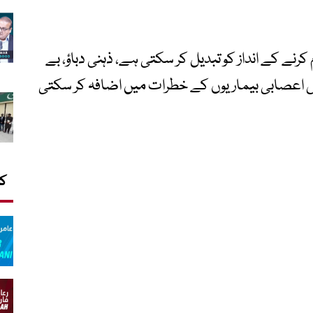
رنے کے انداز کو تبدیل کر سکتی ہے، ذہنی دباؤ، بے
ض اعصابی بیماریوں کے خطرات میں اضافہ کر سکتی
کا