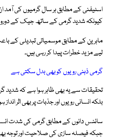
اسٹیفنی کے مطابق ہر سال گرمیوں کی آمد ا
کیونکہ شدید گرمی کے ساتھ جیک کے دوروں 
ماہرین کے مطابق موسمیاتی تبدیلی کے باع
لیے مزید خطرات پیدا کر رہی ہیں۔
گرمی ذہنی رویوں کو بھی بدل سکتی ہے
تحقیقات سے یہ بھی ظاہر ہوا ہے کہ شدید 
بلکہ انسانی رویوں اور جذبات پر بھی اثر انداز 
سائنس دانوں کے مطابق گرمی کی شدت انسان ک
جبکہ فیصلہ سازی کی صلاحیت اور توجہ بھی