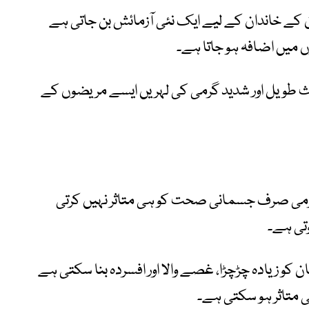
ن کے خاندان کے لیے ایک نئی آزمائش بن جاتی ہے
میں اضافہ ہو جاتا ہے۔
ث طویل اور شدید گرمی کی لہریں ایسے مریضوں کے
گرمی صرف جسمانی صحت کو ہی متاثر نہیں کرتی
ہوتی ہے۔
و زیادہ چڑچڑا، غصے والا اور افسردہ بنا سکتی ہے
 متاثر ہو سکتی ہے۔