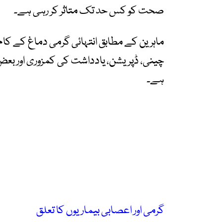
صحت کو کس حد تک متاثر کر رہی ہے۔
ماہرین کے مطابق انتہائی گرمی دماغ کے کام ک
چینی، ڈپریشن، یادداشت کی کمزوری اور بع
ہے۔
گرمی اور اعصابی بیماریوں کا تعلق