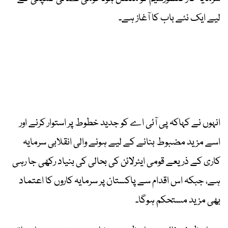
لیے ایک نئے باب کا آغاز ہے۔
انہوں نے کہاکہ پی آئی اے کو جدید خطوط پر استوار کرنے اور
اسے مزید مضبوط بنانے کے لیے ہونے والی انقلابی سرمایہ
کاری کے ذریعے قومی ایئرلائن کی بحالی کی بنیاد رکھی جا رہی
ہے، جبکہ اس اقدام سے پاکستان پر سرمایہ کاروں کا اعتماد
بھی مزید مستحکم ہوگا۔