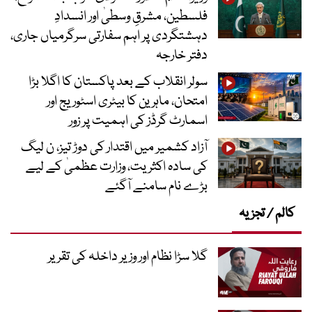
فلسطین، مشرقِ وسطیٰ اور انسدادِ
دہشتگردی پر اہم سفارتی سرگرمیاں جاری،
دفتر خارجہ
سولر انقلاب کے بعد پاکستان کا اگلا بڑا
امتحان، ماہرین کا بیٹری اسٹوریج اور
اسمارٹ گرڈز کی اہمیت پر زور
آزاد کشمیر میں اقتدار کی دوڑ تیز، ن لیگ
کی سادہ اکثریت، وزارت عظمیٰ کے لیے
بڑے نام سامنے آگئے
کالم / تجزیہ
گلا سڑا نظام اور وزیر داخلہ کی تقریر