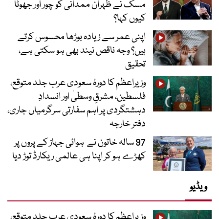
مسک نے ظہران ممدانی کو چور اور جھوٹا
کیوں کہا؟
اپنی عمر سے زیادہ بوڑھا محسوس کرتے
ہیں؟ وجہ ناقص نیند بھی ہو سکتی ہے،
تحقیق
وزیراعظم کا دورۂ سعودی عرب جلد متوقع،
فلسطین، مشرقِ وسطیٰ اور انسدادِ
دہشتگردی پر اہم سفارتی سرگرمیاں جاری،
دفتر خارجہ
97 سالہ خاتون نے ہوائی جہاز کے پروں پر
کھڑے ہو کر اپنا ہی عالمی ریکارڈ توڑ دیا
ویڈیو
وزیراعظم کا دورۂ سعودی عرب جلد متوقع،