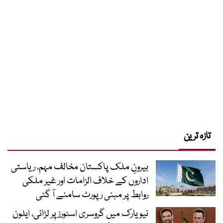
تازہ ترین
بیرونِ ملک پاکستان مخالف مہم، ریاستی
اداروں کے خلاف الزامات اور غیر ملکی
روابط پر مبنی رپورٹ سامنے آ گئی
نیویارک میں گروسری اسٹورز پر لڑائی، ایلون