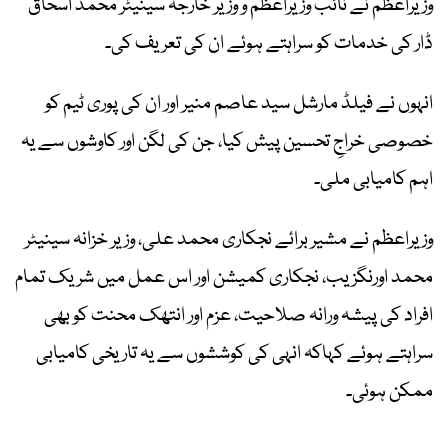
وزیراعظم نے نائب وزیراعظم و وزیر خارجہ سینیٹر محمد اسحاق
ڈار کی خدمات کو سراہتے ہوئے ان کی تعریف کی۔
انہوں نے فیلڈ مارشل سید عاصم منیر اور ان کی پوری ٹیم کو
خصوصی خراجِ تحسین پیش کیا، جن کی لگن اور کاوشوں سے یہ
اہم کامیابی ملی۔
وزیراعظم نے مشیر برائے نجکاری محمد علی، وزیر خزانہ سینیٹر
محمد اورنگزیب، نجکاری کمیشن اور اس عمل میں شریک تمام
افراد کی پیشہ ورانہ صلاحیت، عزم اور انتھک محنت کو بھی
سراہتے ہوئے کہاکہ انہی کی کوششوں سے یہ تاریخی کامیابی
ممکن ہوئی۔