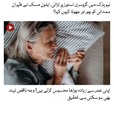
نیویارک میں گروسری اسٹورز پر لڑائی، ایلون مسک نے ظہران
ممدانی کو چور اور جھوٹا کیوں کہا؟
اپنی عمر سے زیادہ بوڑھا محسوس کرتے ہیں؟ وجہ ناقص نیند
بھی ہو سکتی ہے، تحقیق