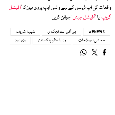
واقعات کی اپ ڈیٹس کے لیے واٹس ایپ پر وی نیوز کا ’
آفیشل
گروپ
‘ یا ’
آفیشل چینل
‘ جوائن کریں
WENEWS
پی آئی اے نجکاری
شہباز شریف
معاشی اصلاحات
وزیراعظم پاکستان
وی نیوز