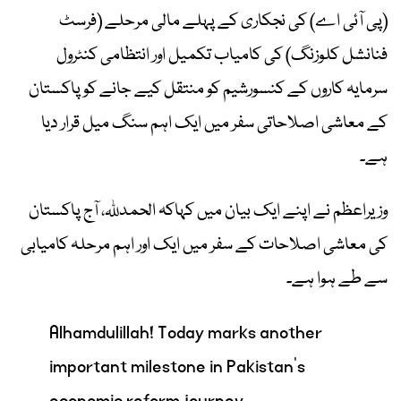
(پی آئی اے) کی نجکاری کے پہلے مالی مرحلے (فرسٹ
فنانشل کلوزنگ) کی کامیاب تکمیل اور انتظامی کنٹرول
سرمایہ کاروں کے کنسورشیم کو منتقل کیے جانے کو پاکستان
کے معاشی اصلاحاتی سفر میں ایک اہم سنگ میل قرار دیا
ہے۔
وزیراعظم نے اپنے ایک بیان میں کہاکہ الحمدللہ، آج پاکستان
کی معاشی اصلاحات کے سفر میں ایک اور اہم مرحلہ کامیابی
سے طے ہوا ہے۔
Alhamdulillah! Today marks another
important milestone in Pakistan’s