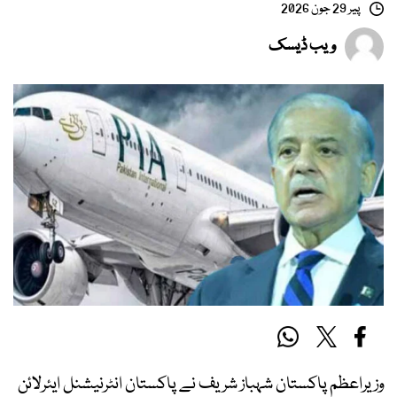
پیر 29 جون 2026
ویب ڈیسک
وزیراعظم پاکستان شہباز شریف نے پاکستان انٹرنیشنل ایئرلائن