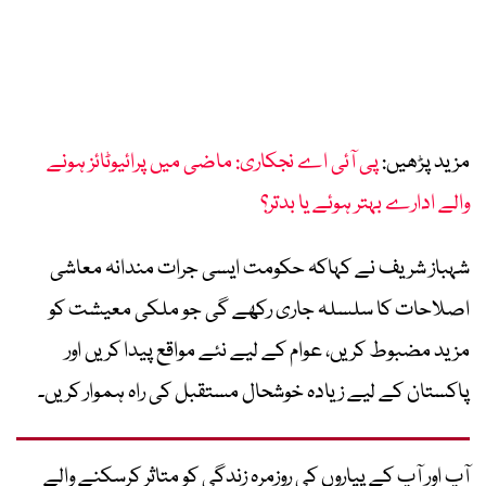
مزید پڑھیں:
پی آئی اے نجکاری: ماضی میں پرائیوٹائز ہونے
والے ادارے بہتر ہوئے یا بدتر؟
شہباز شریف نے کہاکہ حکومت ایسی جرات مندانہ معاشی
اصلاحات کا سلسلہ جاری رکھے گی جو ملکی معیشت کو
مزید مضبوط کریں، عوام کے لیے نئے مواقع پیدا کریں اور
پاکستان کے لیے زیادہ خوشحال مستقبل کی راہ ہموار کریں۔
آپ اور آپ کے پیاروں کی روزمرہ زندگی کو متاثر کرسکنے والے