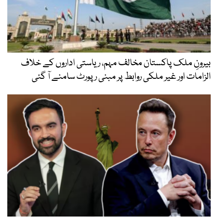
بیرونِ ملک پاکستان مخالف مہم، ریاستی اداروں کے خلاف
الزامات اور غیر ملکی روابط پر مبنی رپورٹ سامنے آ گئی