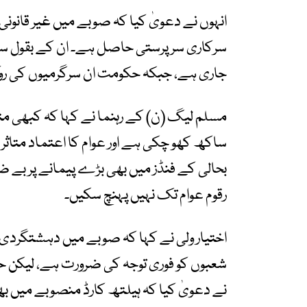
انہوں نے دعویٰ کیا کہ صوبے میں غیر قانونی 
سرکاری سرپرستی حاصل ہے۔ ان کے بقول سونے
جاری ہے، جبکہ حکومت ان سرگرمیوں کی روک
مسلم لیگ (ن) کے رہنما نے کہا کہ کبھی مثا
ساکھ کھو چکی ہے اور عوام کا اعتماد متاثر ہوا
بحالی کے فنڈز میں بھی بڑے پیمانے پر بے ض
رقوم عوام تک نہیں پہنچ سکیں۔
اختیار ولی نے کہا کہ صوبے میں دہشتگردی،
شعبوں کو فوری توجہ کی ضرورت ہے، لیکن ح
نے دعویٰ کیا کہ ہیلتھ کارڈ منصوبے میں ب