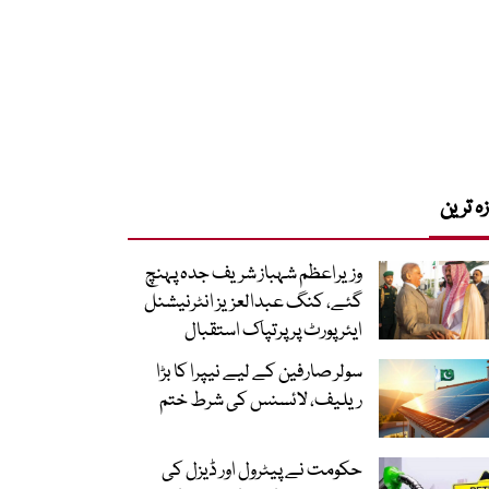
زہ ترین
وزیراعظم شہباز شریف جدہ پہنچ
گئے، کنگ عبدالعزیز انٹرنیشنل
ایئر پورٹ پر پرتپاک استقبال
سولر صارفین کے لیے نیپرا کا بڑا
ریلیف، لائسنس کی شرط ختم
حکومت نے پیٹرول اور ڈیزل کی