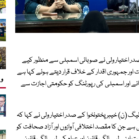
در اختیار ولی نے صوبائی اسمبلی سے منظور کیے
اور جمہوری اقدار کے خلاف قرار دیتے ہوئے کہا ہے
وی
انے اور اسمبلی کی رپورٹنگ کو حکومتی اجازت سے
گ (ن) خیبرپختونخوا کے صدر اختیار ولی نے کہا کہ
ہے جن کا مقصد اختلافی آوازوں اور آزاد صحافت کو
ت اپنے لیے الگ قانون اور عوام کے لیے الگ قانون