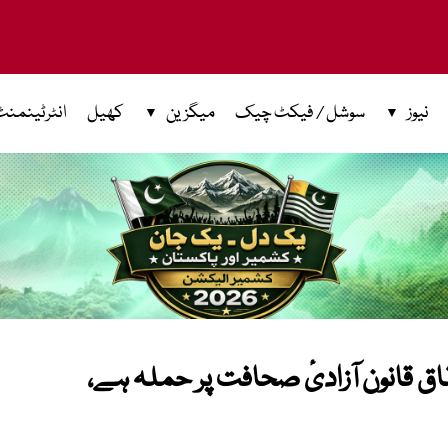
نیوز
سوشل / فیکٹ چیک
میگزین
کھیل
انٹرٹینمنٹ
اق قانون آزادیٔ صحافت پر حملہ ہے،