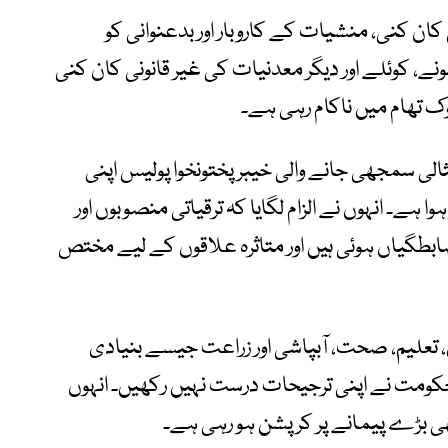
کان کنی، منشیات کے کاروبار اور بدعنوانی کو
، کوئلے اور دیگر معدنیات کی غیر قانونی کان کنی
 تھام میں ناکام رہی ہے۔
لی سمجھی جانے والی خیبرپختونخوا پولیس اپنی
 ہے۔ انہوں نے الزام لگایا کہ ترقیاتی منصوبوں اور
ابطگیاں ہوئی ہیں اور متاثرہ علاقوں کے لیے مختص
 تعلیم، صحت، آبپاشی اور زراعت جیسے بنیادی
کومت نے اپنی ترجیحات درست نہیں رکھیں۔ انہوں
ھی بڑے پیمانے پر کرپشن ہو رہی ہے۔