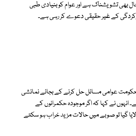
 بھی تشویشناک ہے اور عوام کو بنیادی طبی
رکردگی کے غیر حقیقی دعوے کر رہی ہے۔
خوا حکومت عوامی مسائل حل کرنے کے بجائے نمائشی
انہوں نے کہا کہ اگر موجودہ حکمرانوں کے
 لایا گیا تو صوبے میں حالات مزید خراب ہو سکتے