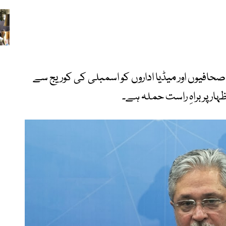
 صحافیوں اور میڈیا اداروں کو اسمبلی کی کوریج سے
اظہار پر براہِ راست حملہ ہے۔