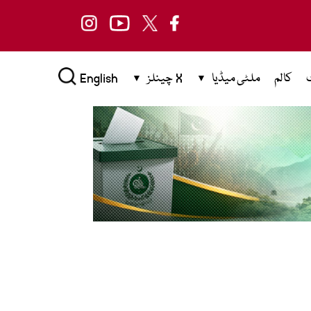
کالم
ملٹی میڈیا
X چینلز
English