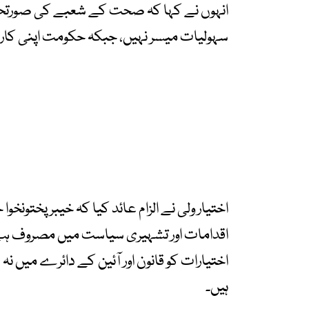
انہوں نے کہا کہ صحت کے شعبے کی صورتحال
سہولیات میسر نہیں، جبکہ حکومت اپنی کا
اختیار ولی نے الزام عائد کیا کہ خیبرپختون
اقدامات اور تشہیری سیاست میں مصروف ہے۔ 
اختیارات کو قانون اور آئین کے دائرے میں نہ
ہیں۔