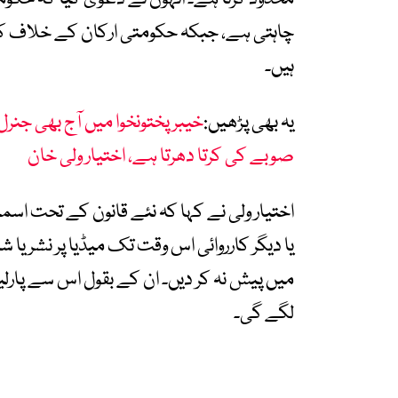
چاہتی ہے، جبکہ حکومتی ارکان کے خلاف کا
ہیں۔
یہ بھی پڑھیں:
خیبر پختونخوا میں آج بھی جنر
صوبے کی کرتا دھرتا ہے، اختیار ولی خان
اختیار ولی نے کہا کہ نئے قانون کے تحت اسمب
یا دیگر کارروائی اس وقت تک میڈیا پر نشر ی
میں پیش نہ کر دیں۔ ان کے بقول اس سے پارلی
لگے گی۔