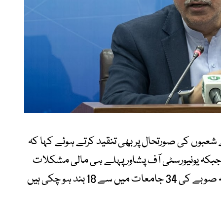
شعبوں کی صورتحال پر بھی تنقید کرتے ہوئے کہا کہ
، جبکہ یونیورسٹی آف پشاور پہلے ہی مالی مشکلات
کا اعلان کر چکی ہے۔ انہوں نے دعویٰ کیا کہ صوبے کی 34 جامعات میں سے 18 بند ہو چکی ہیں