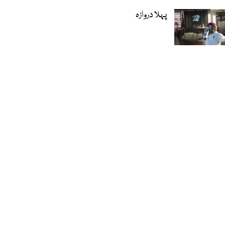
پہلا دروازہ