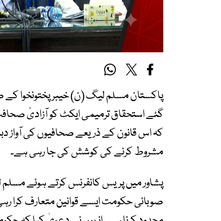
پاکستان مسلم لیگ (ن) خیبرپختونخوا کے ص
گئے استحقاق ترمیمی ایکٹ کو آزادیٔ صحافت 
کہ اس قانون کے ذریعے صحافیوں کی آواز دب
مشروط کرنے کی کوشش کی جا رہی ہے۔
پشاور میں پریس کانفرنس کرتے ہوئے مسلم لی
صوبائی حکومت ایسے قوانین متعارف کرا رہی 
محدود کرنا ہے۔ انہوں نے دعویٰ کیا کہ حکوم