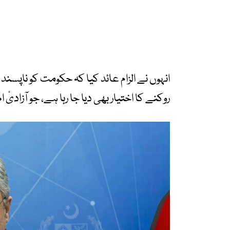
انہوں نے الزام عائد کیا کہ حکومت کو ناپسند
روکنے کا اختیار بھی دیا جا رہا ہے، جو آزادیٔ 