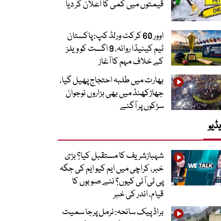
قیمتوں میں کمی کا اعلان کر دیا
اوور 60 کرکٹ ورلڈ کپ: پاکستان
ٹیم کینیڈا روانہ، 9 اگست کو ویلز
کے خلاف مہم کا آغاز
بھارت میں طلبہ احتجاج پھیل گیا،
جھاڑکھنڈ میں بھی ہزاروں نوجوان
سڑکوں پر آگئے
ڈیو
شہبازشریف کا مستقبل کیا؟ بڑی
خبر، کراچی میں ایم کیو ایم کی جگہ
پی ٹی آئی کیوں؟ نئے صوبوں کا
قیام، اندر کی خبر
براڈ پیک سانحہ: نرمل پرجا سمیت