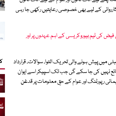
رروائی کے لیے بھی خصوصی رعایتیں رکھی جا رہی
ل فیض کی ٹیم بیوروکریسی کے اہم عہدوں پر اور
لی میں پیش ہونے والی تحریک التوا، سوالات، قرارداد
کا
ا شائع نہیں کی جا سکے گی جب تک اسپیکر اسے ایوان
مانی رپورٹنگ اور عوام کے حقِ معلومات پر قدغن