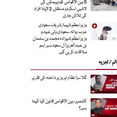
5 بین الاقوامی کوہ پیماؤں کی
لاشیں اسکردو منتقل، 2 لاپتا افراد
کی تلاش جاری
وزیراعظم شہباز شریف سعودی
عرب روانہ، سعودی ولی عہد و
وزیراعظم شہزادہ محمد بن سلمان
بن عبدالعزیز آل سعود سے اہم
ملاقات کریں گے
لم / تجزیہ
گلا سڑا نظام اور وزیر داخلہ کی تقریر
کشمیر: بین الاقوامی قانون کیا کہتا
ہے؟