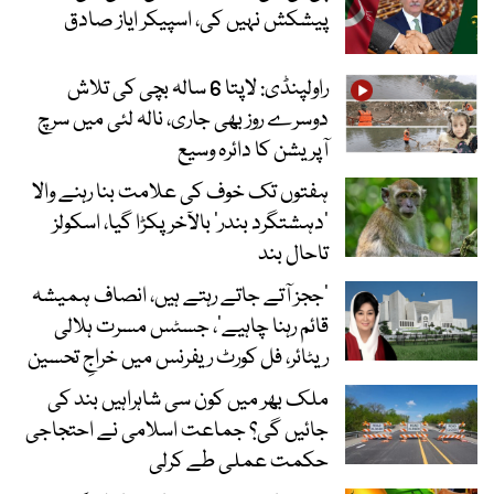
پیشکش نہیں کی، اسپیکر ایاز صادق
راولپنڈی: لاپتا 6 سالہ بچی کی تلاش
دوسرے روز بھی جاری، نالہ لئی میں سرچ
آپریشن کا دائرہ وسیع
ہفتوں تک خوف کی علامت بنا رہنے والا
‘دہشتگرد بندر’ بالآخر پکڑا گیا، اسکولز
تاحال بند
’ججز آتے جاتے رہتے ہیں، انصاف ہمیشہ
قائم رہنا چاہیے‘، جسٹس مسرت ہلالی
ریٹائر، فل کورٹ ریفرنس میں خراجِ تحسین
ملک بھر میں کون سی شاہراہیں بند کی
جائیں گی؟ جماعت اسلامی نے احتجاجی
حکمت عملی طے کرلی