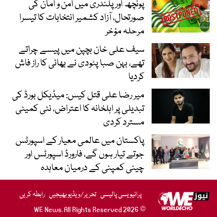
پونچھ اور پلندری میں امن و امان کی
صورتحال، آزاد کشمیر انتخابات کا تیسرا
مرحلہ مؤخر
سیف علی خان بچپن میں پیسے چراتے
تھے، بہن صبا پٹودی نے بھائی کا راز فاش
کردیا
میر رضا علی قتل کیس: میڈیکل بورڈ کی
تبدیلی پر اہلخانہ کا اعتراض، نئی کمیٹی
مسترد کردی
پاکستان میں عالمی معیار کے اسپورٹس
جوتے تیار ہوں گے، فارورڈ اسپورٹس اور
چینی کمپنی کے درمیان معاہدہ
پرائیویسی پالیسی
تحریر/ویڈیو بھیجیں
رابطہ کریں
© 2026 WE News. All Rights Reserved