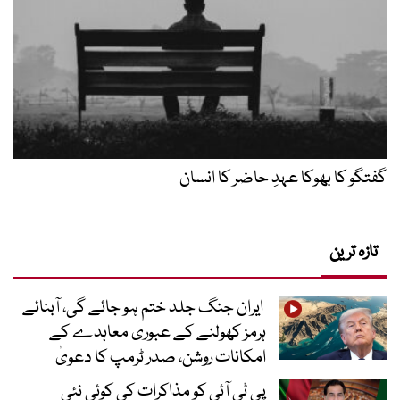
تازہ ترین
ایران جنگ جلد ختم ہو جائے گی، آبنائے
ہرمز کھولنے کے عبوری معاہدے کے
امکانات روشن، صدر ٹرمپ کا دعویٰ
پی ٹی آئی کو مذاکرات کی کوئی نئی