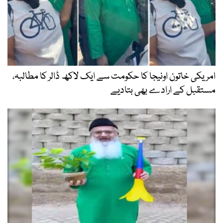
امریکی خاتون اونیجا کا حکومت سے ایک لاکھ ڈالر کا مطالبہ،
مستقبل کے ارادے بھی بتادیے