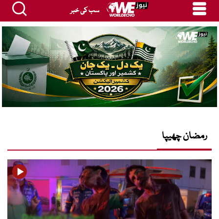
سب کی خبر
رمضان چھیپا