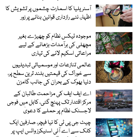
آسٹریلیا کا اسمارٹ چشموں پر تشویش کا
اظہار، نئے رازداری قوانین بنانے پر زور
موجودہ ٹیکس نظام کو چھیڑے بغیر
مچھلی کی برآمدات بڑھانے کے لیے
مراعاتی اسکیم لانے کی تیاری
عالمی تنازعات اور موسمیاتی تبدیلیوں
سے خوراک کی قیمتیں بلند ترین سطح پر،
دنیا بھوک کے بحران کی جانب گامزن
اے ایف ایف کی مزاحمت طالبان کے
مرکز اقتدار تک پہنچ گئی، کابل میں فوجی
لاجسٹک نظام پر حملے کا دعویٰ
چیٹ جی پی ٹی کا نیا فیچر، صارفین ایک
کلک سے اے آئی اسٹیکرز واٹس ایپ پر