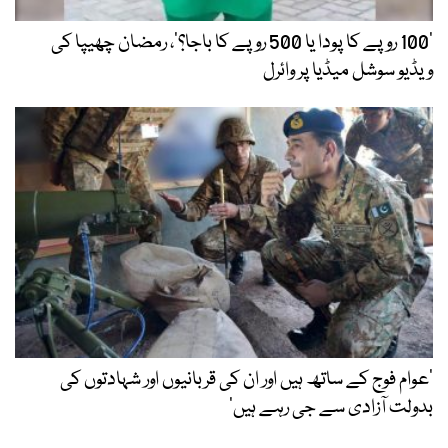
’100 روپے کا پودا یا 500 روپے کا باجا؟‘، رمضان چھیپا کی
ویڈیو سوشل میڈیا پر وائرل
’عوام فوج کے ساتھ ہیں اور ان کی قربانیوں اور شہادتوں کی
بدولت آزادی سے جی رہے ہیں‘