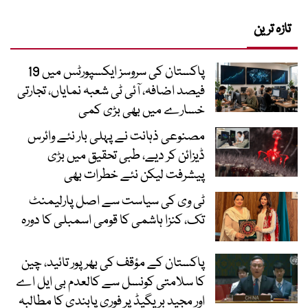
تازہ ترین
پاکستان کی سروسز ایکسپورٹس میں 19
فیصد اضافہ، آئی ٹی شعبہ نمایاں، تجارتی
خسارے میں بھی بڑی کمی
مصنوعی ذہانت نے پہلی بار نئے وائرس
ڈیزائن کر دیے، طبی تحقیق میں بڑی
پیشرفت لیکن نئے خطرات بھی
ٹی وی کی سیاست سے اصل پارلیمنٹ
تک، کنزا ہاشمی کا قومی اسمبلی کا دورہ
پاکستان کے مؤقف کی بھرپور تائید، چین
کا سلامتی کونسل سے کالعدم بی ایل اے
اور مجید بریگیڈ پر فوری پابندی کا مطالبہ