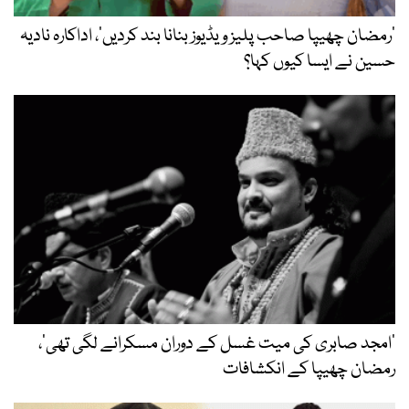
’رمضان چھیپا صاحب پلیز ویڈیوز بنانا بند کردیں‘، اداکارہ نادیہ
حسین نے ایسا کیوں کہا؟
’امجد صابری کی میت غسل کے دوران مسکرانے لگی تھی‘،
رمضان چھیپا کے انکشافات