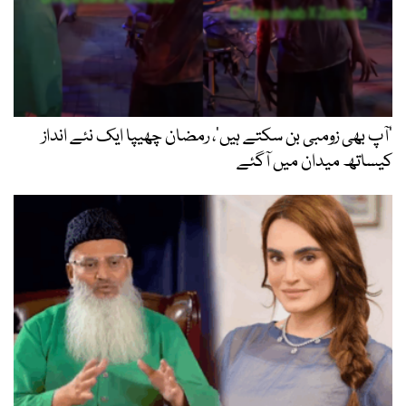
’آپ بھی زومبی بن سکتے ہیں‘، رمضان چھیپا ایک نئے انداز
کیساتھ میدان میں آگئے