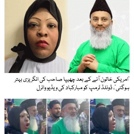
’امریکی خاتون آنے کے بعد چھیپا صاحب کی انگریزی بہتر
ہوگئی‘، ڈونلڈ ٹرمپ کو مبارکباد کی ویڈیو وائرل