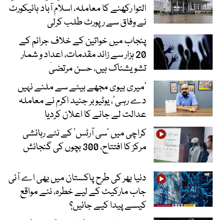
التوا رکھنے کا معاملہ، اسلام آباد ہائیکورٹ
نے وفاق سے رپورٹ طلب کرلی
پنجاب میں خواتین کے خلاف جرائم کے
20 ہزار سے زائد مقدمات، اعداد و شمار
تشویشناک ہیں، حسن مرتضیٰ
’میری بیوی مجھے بیٹے سے ملنے نہیں
دے رہی‘، یوٹیوبر جنید اکرم نے معاملہ
عدالت لے جانے کا اعلان کردیا
کراچی میں ’سی آرٹس‘ کے نئے رہائشی
مرکز کا افتتاح، 300 بچوں کی گنجائش
دنیا بھر کی طرح پاکستان میں بھی اے آئی
جاب مارکیٹ کے لیے خطرہ، نئے مواقع
کیسے پیدا کیے جائیں؟