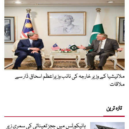
ملائیشیا کے وزیر خارجہ کی نائب وزیراعظم اسحاق ڈار سے
ملاقات
تازہ ترین
ہائیکورٹس میں ججز تعیناتی کی سمری زیرِ