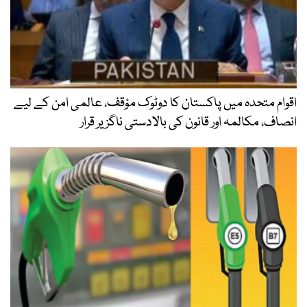
اقوام متحدہ میں پاکستان کا دوٹوک مؤقف، عالمی امن کے لیے
انصاف، مکالمہ اور قانون کی بالادستی ناگزیر قرار