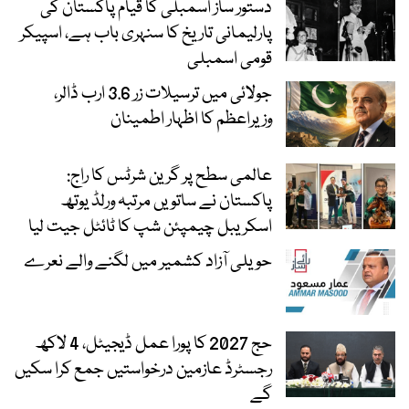
دستور ساز اسمبلی کا قیام پاکستان کی
پارلیمانی تاریخ کا سنہری باب ہے، اسپیکر
قومی اسمبلی
جولائی میں ترسیلات زر 3.6 ارب ڈالر،
وزیراعظم کا اظہار اطمینان
عالمی سطح پر گرین شرٹس کا راج:
پاکستان نے ساتویں مرتبہ ورلڈ یوتھ
اسکریبل چیمپئن شپ کا ٹائٹل جیت لیا
حویلی آزاد کشمیر میں لگنے والے نعرے
حج 2027 کا پورا عمل ڈیجیٹل، 4 لاکھ
رجسٹرڈ عازمین درخواستیں جمع کرا سکیں
گے