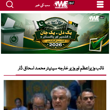
سب کی خبر
نائب وزیراعظم اور وزیر خارجہ سینیٹر محمد اسحاق ڈار