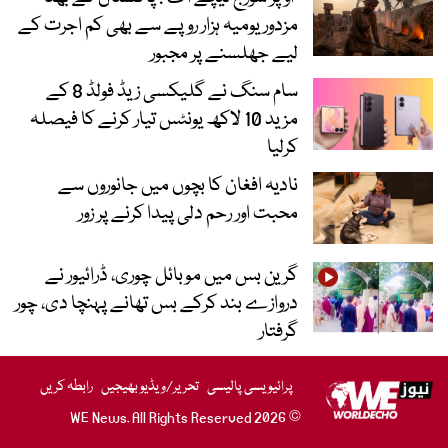
مزدور یومیہ ہزار روپے سے بھی کم اجرت کے
لیے جھلسنے پر مجبور
سام سنگ نے گلیکسی زیڈ فولڈ 8 کے
مزید 10 لاکھ یونٹس تیار کرنے کا فیصلہ
کرلیا
نادیہ افغان کا بچوں میں جانوروں سے
محبت اور رحم دلی پیدا کرنے پر زور
گرین بس میں موبائل چوری، ڈرائیور نے
دروازے بند کرکے بس تھانے پہنچا دی، چور
گرفتار
پرائیویسی پالیسی
تحریر/ویڈیو بھیجیں
رابطہ کریں
© 2026 WE News. All Rights Reserved