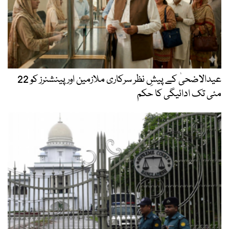
عیدالاضحیٰ کے پیشِ نظر سرکاری ملازمین اور پینشنرز کو 22
مئی تک ادائیگی کا حکم