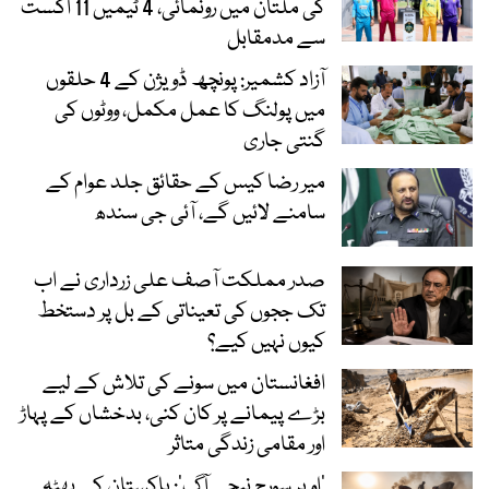
کی ملتان میں رونمائی، 4 ٹیمیں 11 اگست
سے مدمقابل
آزاد کشمیر: پونچھ ڈویژن کے 4 حلقوں
میں پولنگ کا عمل مکمل، ووٹوں کی
گنتی جاری
میر رضا کیس کے حقائق جلد عوام کے
سامنے لائیں گے، آئی جی سندھ
صدر مملکت آصف علی زرداری نے اب
تک ججوں کی تعیناتی کے بل پر دستخط
کیوں نہیں کیے؟
افغانستان میں سونے کی تلاش کے لیے
بڑے پیمانے پر کان کنی، بدخشاں کے پہاڑ
اور مقامی زندگی متاثر
’اوپر سورج نیچے آگ‘: پاکستان کے بھٹہ