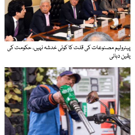
پیٹرولیم مصنوعات کی قلت کا کوئی خدشہ نہیں، حکومت کی
یقین دہانی