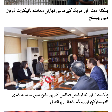
بنگلہ دیش اور امریکا کے مابین تجارتی معاہدہ ہائیکورٹ ڈویژن
میں چیلنج
پاکستان اور انٹرنیشنل فنانس کارپوریشن میں سرمایہ کاری،
انفراسٹرکچر اور روزگار بڑھانے پر اتفاق