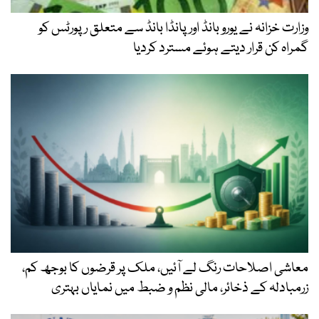
وزارت خزانہ نے یورو بانڈ اور پانڈا بانڈ سے متعلق رپورٹس کو
گمراہ کن قرار دیتے ہوئے مسترد کردیا
معاشی اصلاحات رنگ لے آئیں، ملک پر قرضوں کا بوجھ کم،
زرمبادلہ کے ذخائر، مالی نظم و ضبط میں نمایاں بہتری