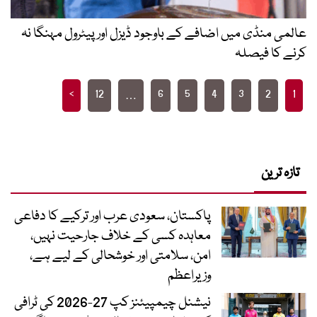
عالمی منڈی میں اضافے کے باوجود ڈیزل اور پیٹرول مہنگا نہ
کرنے کا فیصلہ
Posts
>
12
6
5
4
3
2
1
…
pagination
تازہ ترین
پاکستان، سعودی عرب اور ترکیے کا دفاعی
معاہدہ کسی کے خلاف جارحیت نہیں،
امن، سلامتی اور خوشحالی کے لیے ہے،
وزیراعظم
نیشنل چیمپیئنز کپ 27-2026 کی ٹرافی