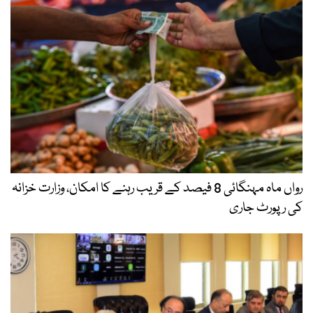
رواں ماہ مہنگائی 8 فیصد کے قریب رہنے کا امکان، وزارت خزانہ
کی رپورٹ جاری