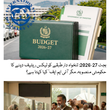
بجٹ 27-2026: تنخواہ دار طبقے کو ٹیکس ریلیف دینے کا
حکومتی منصوبہ، مگر ’آئی ایم ایف‘ کیا کہتا ہے؟