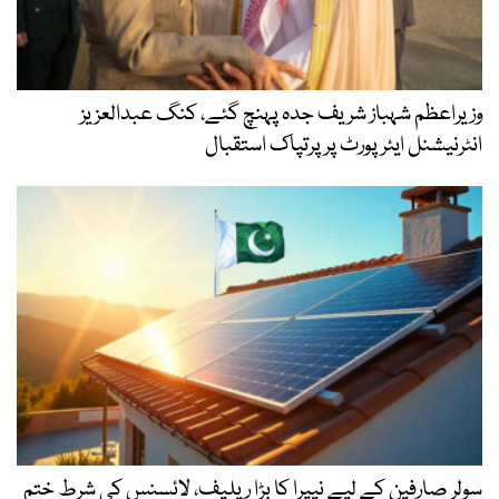
وزیراعظم شہباز شریف جدہ پہنچ گئے، کنگ عبدالعزیز
انٹرنیشنل ایئر پورٹ پر پرتپاک استقبال
سولر صارفین کے لیے نیپرا کا بڑا ریلیف، لائسنس کی شرط ختم