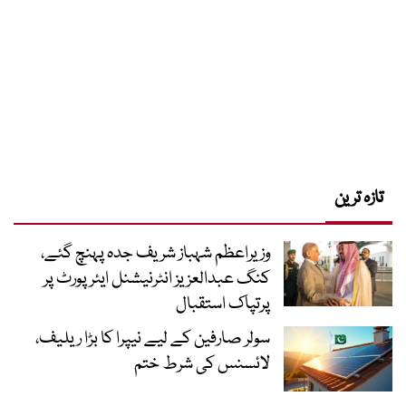
تازہ ترین
وزیراعظم شہباز شریف جدہ پہنچ گئے،
کنگ عبدالعزیز انٹرنیشنل ایئر پورٹ پر
پرتپاک استقبال
سولر صارفین کے لیے نیپرا کا بڑا ریلیف،
لائسنس کی شرط ختم