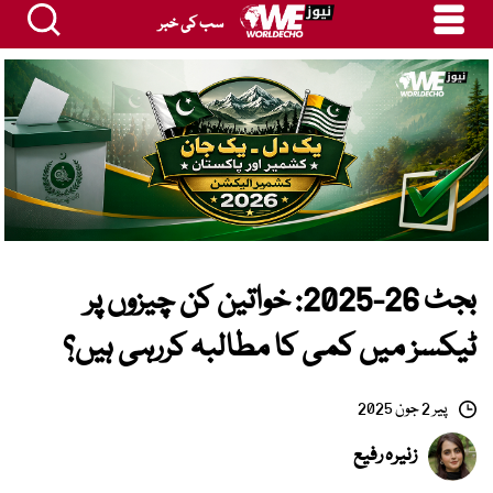
سب کی خبر
بجٹ 26-2025: خواتین کن چیزوں پر
ٹیکسز میں کمی کا مطالبہ کررہی ہیں؟
پیر 2 جون 2025
زنیرہ رفیع