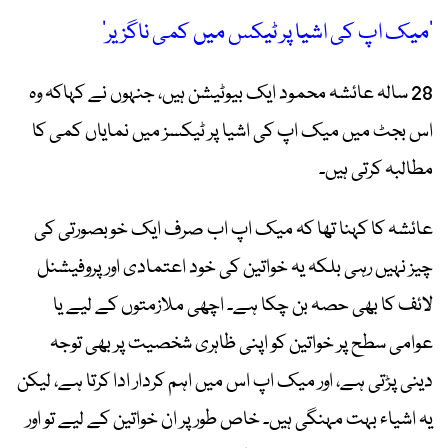
’میک اپ کی اشیا پر ٹیکس میں کمی ناگزیر‘
28 سالہ عائشہ محمود ایک بیوٹیشن ہیں، جنہوں نے کہاکہ وہ
اس بجٹ میں میک اپ کی اشیا پر ٹیکسز میں نمایاں کمی کا
مطالبہ کرتی ہیں۔
عائشہ کا کہنا تھا کہ میک اپ اب صرف ایک خوبصورتی کی
چیز نہیں رہی بلکہ یہ خواتین کی خود اعتمادی اور پروفیشنل
لائف کا بھی حصہ بن چکا ہے۔ اچھی ملازمتوں کے لیے یا
عوامی سطح پر خواتین کو اپنی ظاہری شخصیت پر بھی توجہ
دینی پڑتی ہے، اور میک اپ اس میں اہم کردار ادا کرتا ہے، لیکن
یہ اشیاء بہت مہنگی ہیں۔ خاص طور پر ان خواتین کے لیے تو اور