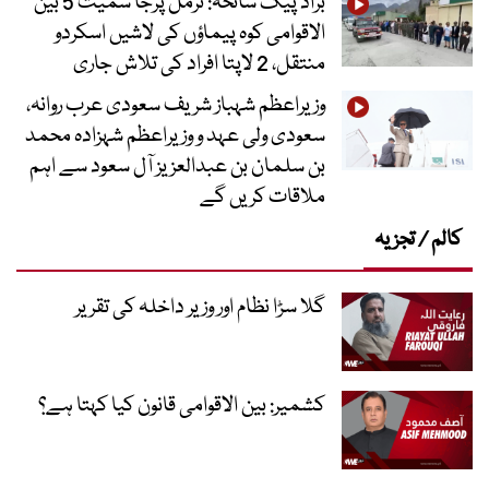
براڈ پیک سانحہ: نرمل پرجا سمیت 5 بین
الاقوامی کوہ پیماؤں کی لاشیں اسکردو
منتقل، 2 لاپتا افراد کی تلاش جاری
وزیراعظم شہباز شریف سعودی عرب روانہ،
سعودی ولی عہد و وزیراعظم شہزادہ محمد
بن سلمان بن عبدالعزیز آل سعود سے اہم
ملاقات کریں گے
کالم / تجزیہ
گلا سڑا نظام اور وزیر داخلہ کی تقریر
کشمیر: بین الاقوامی قانون کیا کہتا ہے؟