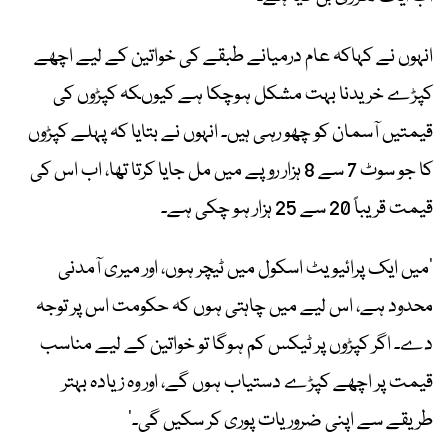
انہوں نے کہاکہ عام درمیانے طبقے کی خواتین کے لیے اچھے
کپڑے خریدنا بہت مشکل ہوچکا ہے کیوںکہ کپڑوں کی
قیمتیں آسمان کو چھو رہی ہیں۔ انہوں نے بتایا کہ پہلے کپڑوں
کا جو سوٹ 7 سے 8 ہزار روپے میں مل جایا کرتا تھا، اب اس کی
قیمت قریباً 20 سے 25 ہزار ہو چکی ہے۔
’میں ایک پرائیویٹ اسکول میں ٹیچر ہوں، اور میری آمدنی
محدود ہے، اس لیے میں چاہتی ہوں کہ حکومت اس پر توجہ
دے۔ اگر کپڑوں پر ٹیکس کم ہوگا تو خواتین کے لیے مناسب
قیمت پر اچھے کپڑے دستیاب ہوں گے، اور وہ زیادہ بہتر
طریقے سے اپنی ضروریات پوری کر سکیں گی۔‘