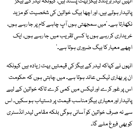
انہیں لیدر برینڈڈ بیگز بہت پسند ہیں، کیونکہ لیدر کے بیگز
پائیدار ہوتے ہیں، اور اچھا بیگ خواتین کی شخصیت کو مزید
نکھارتا ہے۔ ’میں سمجھتی ہوں آپ چاہے کام پر جا رہے ہوں،
خریداری کر رہے ہوں یا کسی تقریب میں جا رہے ہوں، ایک
اچھے معیار کا بیگ ضروری ہوتا ہے۔‘
انہوں نے کہاکہ لیدر کے بیگز کی قیمتیں بہت زیادہ ہیں کیونکہ
ان پر بھاری ٹیکس عائد ہوتا ہے۔ میں چاہتی ہوں کہ حکومت
اس پر غور کرے اور ٹیکس میں کمی کرے تاکہ خواتین کے لیے
پائیدار اور معیاری بیگز مناسب قیمت پر دستیاب ہو سکیں۔ اس
سے نہ صرف خواتین کو آسانی ہوگی بلکہ مقامی لیدر انڈسٹری
کو بھی فروغ ملے گا۔