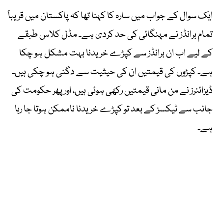
ایک سوال کے جواب میں سارہ کا کہنا تھا کہ پاکستان میں قریباً
تمام برانڈز نے مہنگائی کی حد کردی ہے۔ مڈل کلاس طبقے
کے لیے اب ان برانڈز سے کپڑے خریدنا بہت مشکل ہو چکا
ہے۔ کپڑوں کی قیمتیں ان کی حیثیت سے دگنی ہو چکی ہیں۔
ڈیزائنرز نے من مانی قیمتیں رکھی ہوئی ہیں، اور پھر حکومت کی
جانب سے ٹیکسز کے بعد تو کپڑے خریدنا ناممکن ہوتا جا رہا
ہے۔