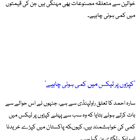
خواتین سے متعلقہ مصنوعات بھی مہنگی ہیں جن کی قیمتوں
میں کمی ہونی چاہیے۔
’کپڑوں پر ٹیکس میں کمی ہونی چاہیے‘
سارہ احمد کا تعلق راولپنڈی سے ہے، جنہوں نے اس حوالے سے
بات کرتے ہوئے بتایا کہ وہ سب سے پہلے کپڑوں پر ٹیکس میں
کمی کی خواہشمند ہیں، کیوںکہ پاکستان میں کپڑے خریدنا
اب ایک لگژری بن گیا ہے۔