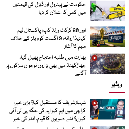
حکومت نے پیٹرول اور ڈیزل کی قیمتوں
میں کمی کا اعلان کر دیا
اوور 60 کرکٹ ورلڈ کپ: پاکستان ٹیم
کینیڈا روانہ، 9 اگست کو ویلز کے خلاف
مہم کا آغاز
بھارت میں طلبہ احتجاج پھیل گیا،
جھاڑکھنڈ میں بھی ہزاروں نوجوان سڑکوں پر
آگئے
ویڈیو
شہبازشریف کا مستقبل کیا؟ بڑی خبر،
کراچی میں ایم کیو ایم کی جگہ پی ٹی آئی
کیوں؟ نئے صوبوں کا قیام، اندر کی خبر