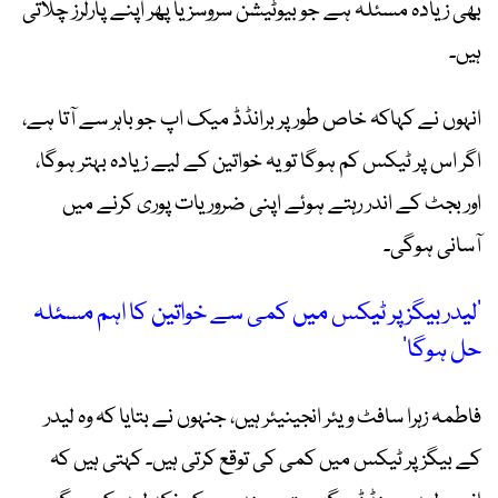
بھی زیادہ مسئلہ ہے جو بیوٹیشن سروسز یا پھر اپنے پارلرز چلاتی
ہیں۔
انہوں نے کہاکہ خاص طور پر برانڈڈ میک اپ جو باہر سے آتا ہے،
اگر اس پر ٹیکس کم ہوگا تو یہ خواتین کے لیے زیادہ بہتر ہوگا،
اور بجٹ کے اندر رہتے ہوئے اپنی ضروریات پوری کرنے میں
آسانی ہوگی۔
’لیدر بیگز پر ٹیکس میں کمی سے خواتین کا اہم مسئلہ
حل ہوگا‘
فاطمہ زہرا سافٹ ویئر انجینیئر ہیں، جنہوں نے بتایا کہ وہ لیدر
کے بیگز پر ٹیکس میں کمی کی توقع کرتی ہیں۔ کہتی ہیں کہ