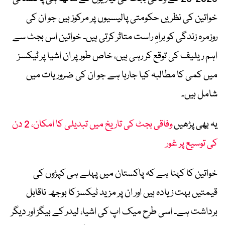
خواتین کی نظریں حکومتی پالیسیوں پر مرکوز ہیں جو ان کی
روزمرہ زندگی کو براہِ راست متاثر کرتی ہیں۔ خواتین اس بجٹ سے
اہم ریلیف کی توقع کر رہی ہیں، خاص طور پر ان اشیا پر ٹیکسز
میں کمی کا مطالبہ کیا جارہا ہے جو ان کی ضروریات میں
شامل ہیں۔
یہ بھی پڑھیں
وفاقی بجٹ کی تاریخ میں تبدیلی کا امکان، 2 دن
کی توسیع پر غور
خواتین کا کہنا ہے کہ پاکستان میں پہلے ہی کپڑوں کی
قیمتیں بہت زیادہ ہیں اور ان پر مزید ٹیکسز کا بوجھ ناقابل
برداشت ہے۔ اسی طرح میک اپ کی اشیا، لیدر کے بیگز اور دیگر