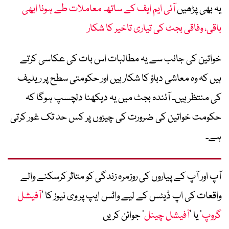
یہ بھی پڑھیں
آئی ایم ایف کے ساتھ معاملات طے ہونا ابھی
باقی، وفاقی بجٹ کی تیاری تاخیر کا شکار
خواتین کی جانب سے یہ مطالبات اس بات کی عکاسی کرتے
ہیں کہ وہ معاشی دباؤ کا شکار ہیں اور حکومتی سطح پر ریلیف
کی منتظر ہیں۔ آئندہ بجٹ میں یہ دیکھنا دلچسپ ہوگا کہ
حکومت خواتین کی ضرورت کی چیزوں پر کس حد تک غور کرتی
ہے۔
آپ اور آپ کے پیاروں کی روزمرہ زندگی کو متاثر کرسکنے والے
واقعات کی اپ ڈیٹس کے لیے واٹس ایپ پر وی نیوز کا ’
آفیشل
گروپ
‘ یا ’
آفیشل چینل
‘ جوائن کریں